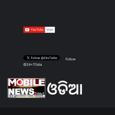
Follow
@24x7Odia