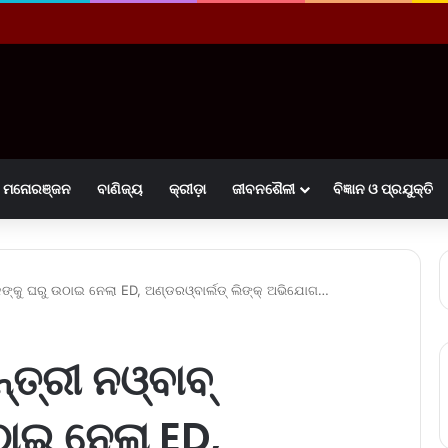
ମନୋରଞ୍ଜନ
ବାଣିଜ୍ୟ
କ୍ରୀଡ଼ା
ଜୀବନଶୈଳୀ
ବିଜ୍ଞାନ ଓ ପ୍ରଯୁକ୍ତି
ଲିକଙ୍କୁ ଘରୁ ଉଠାଇ ନେଲା ED, ଅଣ୍ଡରଓ୍ବାର୍ଲଡ୍‌ ଲିଙ୍କ୍‌ ଅଭିଯୋଗ…
୍ତ୍ରୀ ନଓ୍ବାବ୍‌
ଠାଇ ନେଲା ED,