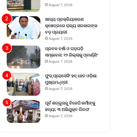
August 7, 2026
ଖାଦ୍ୟ ପ୍ରକ୍ରିୟାକରଣ
କ୍ଷେତ୍ରରେ ରାଜ୍ୟ ସରକାରଙ୍କ
ବଡ଼ ପ୍ରୟାସ।
August 7, 2026
ପ୍ରବଳ ବର୍ଷା ଓ ଘଡ଼ଘଡ଼ି
ସମ୍ଭାବନା: ୧୨ ଜିଲ୍ଲାକୁ ଓ୍ବାର୍ଣ୍ଣିଂ
August 7, 2026
ଫୁଡ୍ ପ୍ରୋସେସିଂ ହବ୍ ହେବ ଓଡ଼ିଶା:
ମୁଖ୍ୟମନ୍ତ୍ରୀ
August 7, 2026
ପୂର୍ବ ଶତ୍ରୁତାରୁ ବିଜେପି କର୍ମୀଙ୍କୁ
ହତ୍ୟା; ୩ ଅଭିଯୁକ୍ତ ଗିରଫ
August 7, 2026