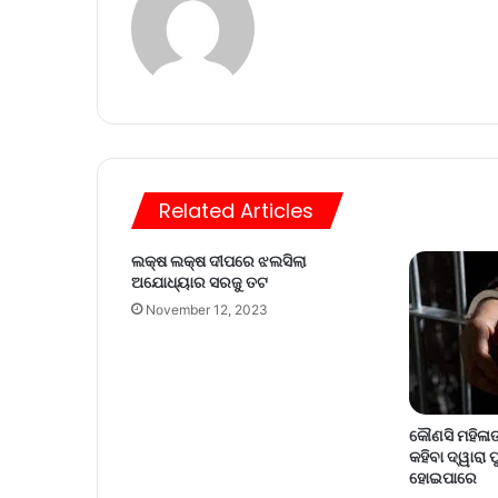
Related Articles
ଲକ୍ଷ ଲକ୍ଷ ଦୀପରେ ଝଲସିଲା
ଅଯୋଧ୍ୟାର ସରଜୁ ତଟ
November 12, 2023
କୌଣସି ମହିଳାଙ୍
କହିବା ଦ୍ୱାରା 
ହୋଇପାରେ