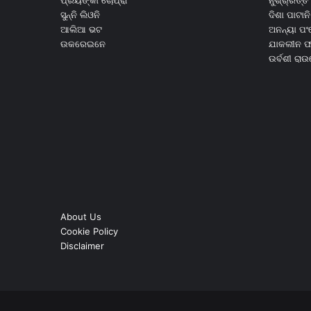
ସୁନ୍ନି ଲିଓନି
ଦିଶା ପାଟାନି
ଆଲିଆ ଭଟ
ଅନନ୍ୟା ପଂ
ଉକରେଇନେ
ଯାକଲୀନ ଫର
ଉର୍ବଶୀ ରା
About Us
Cookie Policy
Disclaimer