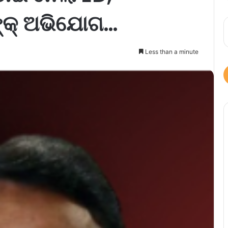
ଙ୍କ୍‌ ଅଭିଯୋଗ…
Less than a minute