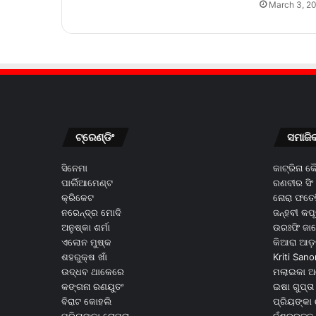
March 3, 2
ଟ୍ରେଣ୍ଡିଂ
ସମାଜି
ସିନେମା
କାଟ୍ରିନା 
ପାର୍ଲିଆମେଣ୍ଟ
ରଣବୀର ସିଂ
କ୍ରିକେଟ
ନୋରା ଫତେହ
ନରେନ୍ଦ୍ର ମୋଦି
ଜନ୍ହବୀ କପ
ଅନୁଷ୍କା ଶର୍ମା
ଉରଃଫି ଜା
ଏଲୋନ ମୁଷ୍କ
କିଆରା ଆଡ଼
ଶହରୁକ୍ଷ ଖାଁ
Kriti Sano
ଉଦ୍ଧବ ଥାକେରେ
ମଲାଇକା ଅ
କଙ୍ଗନା ରଣୟୁତଂ
ଇଷା ଗୁପ୍ତା
ବିରାଟ କୋହଲି
ପ୍ରିୟଙ୍କା 
ପ୍ରିୟଙ୍କା ଚୋପ୍ରା
ନୁଁଶ୍ର୍ରତ୍ତ 