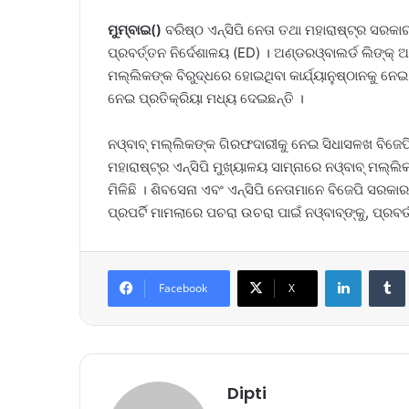
ମୁମ୍ବାଇ()
ବରିଷ୍ଠ ଏନ୍‌ସିପି ନେତା ତଥା ମହାରାଷ୍ଟ୍ର ସରକା
ପ୍ରବର୍ତ୍ତନ ନିର୍ଦେଶାଳୟ (ED) । ଅଣ୍ଡରଓ୍ବାଲର୍ଡ ଲିଙ୍କ୍
ମଲ୍ଲିକଙ୍କ ବିରୁଦ୍ଧରେ ହୋଇଥିବା କାର୍ଯ୍ୟାନୁଷ୍ଠାନକୁ ନ
ନେଇ ପ୍ରତିକ୍ରିୟା ମଧ୍ୟ ଦେଇଛନ୍ତି ।
ନଓ୍ବାବ୍‌ ମଲ୍ଲିକଙ୍କ ଗିରଫଦାରୀକୁ ନେଇ ସିଧାସଳଖ ବିଜେପିକୁ
ମହାରାଷ୍ଟ୍ର ଏନ୍‌ସିପି ମୁଖ୍ୟାଳୟ ସାମ୍ନାରେ ନଓ୍ବାବ୍‌ ମଲ୍
ମିଳିଛି । ଶିବସେନା ଏବଂ ଏନ୍‌ସିପି ନେତାମାନେ ବିଜେପି ସର
ପ୍ରପର୍ଟି ମାମଲାରେ ପଚରା ଉଚରା ପାଇଁ ନଓ୍ବାବ୍‌ଙ୍କୁ, ପ୍ରବ
LinkedIn
Tumb
Facebook
X
Dipti