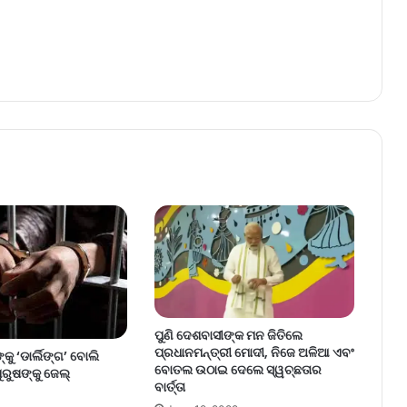
ପୁଣି ଦେଶବାସୀଙ୍କ ମନ ଜିତିଲେ
ପ୍ରଧାନମନ୍ତ୍ରୀ ମୋଦୀ, ନିଜେ ଅଳିଆ ଏବଂ
କୁ ‘ଡାର୍ଲିଙ୍ଗ’ ବୋଲି
ବୋତଲ ଉଠାଇ ଦେଲେ ସ୍ୱଚ୍ଛତାର
ପୁରୁଷଙ୍କୁ ଜେଲ୍
ବାର୍ତ୍ତା