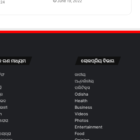
June 19, 2022
024
କ ଗଣ ମାଧ୍ୟମ
ଲୋକପ୍ରିୟ ବିଭାଗ
କୈଫ
ଜାତୀୟ
ଅନ୍ତର୍ଜାତୀୟ
ି
ପଲିଟିକ୍ସ
ୂର
Odisha
ଭେଦ
Health
ଭାନୀ
Business
n
Videos
ରୋରା
Photos
Entertainment
ଚୋପ୍ରା
Food
ଭ୍ରୁଚ୍ଛା
Opinion