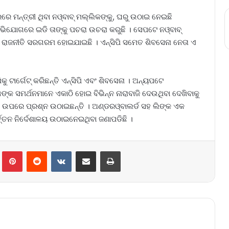
ରରେ ମନ୍ତ୍ରୀ ଥିବା ନଓ୍ବାବ୍‌ ମଲ୍ଲିକଙ୍କୁ, ଘରୁ ଉଠାଇ ନେଇଛି
‌ ଅଭିଯୋଗରେ ଇଡି ତାଙ୍କୁ ପଚରା ଉଚରା କରୁଛି । ସେପଟେ ନଓ୍ବାବ୍‌
େଇ ରାଜନୀତି ସରଗରମ ହୋଇଯାଇଛି । ଏନ୍‌ସିପି ସମେତ ଶିବସେନା ନେତା ଏ
 ଟାର୍ଗେଟ୍‌ କରିଛନ୍ତି ଏନ୍‌ସିପି ଏବଂ ଶିବସେନା । ଅନ୍ୟପଟେ
ଲିକଙ୍କ ସମର୍ଥନମାନେ ଏକାଠି ହୋଇ ବିଭିନ୍ନ ନାରାବାଜି ଦେଉଥିବା ଦେଖିବାକୁ
କାର ଉପରେ ପ୍ରଶ୍ନ ଉଠାଇଛନ୍ତି । ଅଣ୍ଡରଓ୍ବାଲର୍ଡ ସହ ଲିଙ୍କ ଏକ
ର୍ତ୍ତନ ନିର୍ଦେଶାଳୟ ଉଠାଇନେଇଥିବା ଜଣାପଡିଛି ।
lr
Pinterest
Reddit
VKontakte
Share via Email
Print