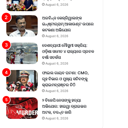
August 6, 2026
ଅରବିନ୍ଦ କେଜ୍ରିୱାଲଙ୍କ
ଇନ୍‌ଷ୍ଟାଗ୍ରାମ୍ ଆକାଉଣ୍ଟ ଉପରେ
କଟକଣା ଅଭିଯୋଗ
August 6, 2026
ଦେଶବ୍ୟାପୀ ମୌସୁମୀ ସକ୍ରିୟ:
ଓଡ଼ିଶା ସମେତ ୪ ରାଜ୍ୟରେ ପ୍ରବଳ
ବର୍ଷା ସତର୍କତା
August 6, 2026
ଫାଇଲ ଗାୟବ ଘଟଣା: CMO,
ଗୃହ ବିଭାଗ ଓ ମୁଖ୍ୟ ସଚିବଙ୍କୁ
କ୍ରାଇମବ୍ରାଞ୍ଚର ଚିଠି
August 6, 2026
୨ ବିଜେପି ନେତାଙ୍କୁ ହତ୍ୟା
ଅଭିଯୋଗ: ହାଇୱା ଡ୍ରାଇଭର
ଅଟକ, ତଦନ୍ତ ଜାରି
August 6, 2026