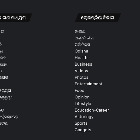
କ ଗଣ ମାଧ୍ୟମ
ଲୋକପ୍ରିୟ ବିଭାଗ
କୈଫ
ଜାତୀୟ
ଅନ୍ତର୍ଜାତୀୟ
ି
ପଲିଟିକ୍ସ
ୂର
Odisha
ଭେଦ
Health
ଭାନୀ
Business
n
Videos
ରୋରା
Photos
Entertainment
ଚୋପ୍ରା
Food
ଭ୍ରୁଚ୍ଛା
Opinion
Lifestyle
ଡେ
Education-Career
୍ଣ୍ଣଣ୍ଡେଜ଼
Astrology
ଉତେଲା
Sports
Gadgets