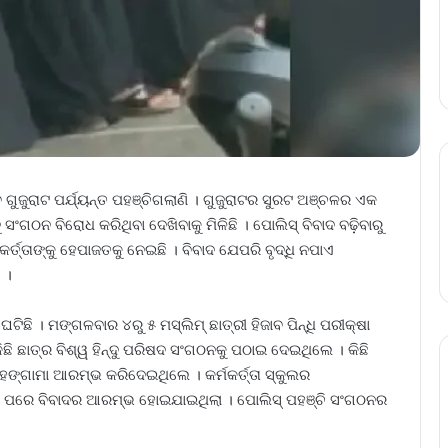
 ଗୁଜୁରାଟ ପର୍ଯ୍ୟନ୍ତ ପହଞ୍ଚିଗଲାଣି । ଗୁଜୁରାଟର ସୁରଟ ଅଞ୍ଚଳର ଏକ
ନ୍ଦୁ ସଂଗଠନ ବିରୋଧ କରିଥିବା ଦେଖିବାକୁ ମିଳିଛି । ପୋଲିସ୍‌ ବିବାଦ ବଢ଼ିବାରୁ
ର୍ତ୍ତାଙ୍କୁ ହେପାଜତକୁ ନେଇଛି । ବିବାଦ ଯେପରି ବୃଦ୍ଧି ନପାଏ
 ।
ିଛି । ମଙ୍ଗଳବାର ୪ରୁ ୫ ମସ୍‌ଲିମ୍‌ ଛାତ୍ରୀ ହିଜାବ ପିନ୍ଧି ପରୀକ୍ଷା
ଛି ଛାତ୍ର ବିଶ୍ୱ ହିନ୍ଦୁ ପରିଷଦ ସଂଗଠନକୁ ପଠାଇ ଦେଇଥିଲେ । କିଛି
ହଙ୍ଗାମା ଆରମ୍ଭ କରିଦେଇଥିଲେ । କର୍ମକର୍ତ୍ତା ସ୍କୁଲର
ଯାହା ପରେ ବିବାଦର ଆରମ୍ଭ ହୋଇଯାଇଥିଲା । ପୋଲିସ୍‌ ପହଞ୍ଚି ସଂଗଠନର