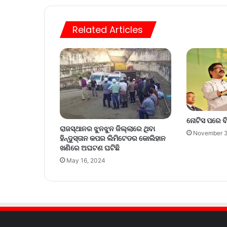
Related Articles
ନୋଟିସ ପରେ ବ
ରାଜସ୍ଥାନର ଝୁନଝୁନ ଜିଲ୍ଲାରେ ଥିବା
November 3
ହିନ୍ଦୁସ୍ତାନ କପର ଲିମିଟେଡର କୋଲିହାନ
ଖଣିରେ ଅଘଟଣ ଘଟିଛି
May 16, 2024