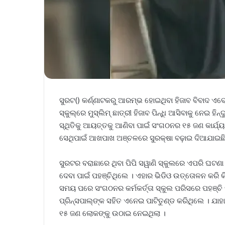
ସୁରଟ() କର୍ଣ୍ଣାଟକରୁ ଆରମ୍ଭ ହୋଇଥିବା ହିଜାବ ବିବାଦ ଏବେ
ସ୍କୁଲ୍‌ରେ ମୁସ୍‌ଲିମ୍‌ ଛାତ୍ରୀ ହିଜାବ ପିନ୍ଧି ଆସିବାକୁ ନେଇ ହି
ସ୍ଥିତିକୁ ଆୟତ୍ତକୁ ଆଣିବା ପାଇଁ ସଂଗଠନର ୧୫ ଜଣ କାର୍ଯ୍ୟକ
ସେଥିପାଇଁ ଆଖପାଖ ଅଞ୍ଚଳରେ ସୁରକ୍ଷା ବଢ଼ାଇ ଦିଆଯାଇଛି
ସୁରଟର ବରାଛାରେ ଥିବା ପିପି ସୱାଣି ସ୍କୁଲରେ ଏପରି ଘଟଣା ଘଟ
ଦେବା ପାଇଁ ପହଞ୍ଚିଥିଲେ । ଏହାର ଭିଡିଓ ଉତ୍ତୋଳନ କରି କି
ସମୟ ପରେ ସଂଗଠନର କର୍ମକର୍ତ୍ତା ସ୍କୁଲ ପରିସରେ ପହଞ୍ଚି 
ପ୍ରିନ୍ସପାଲ୍‌ଙ୍କ ସହିତ ଏନେଇ ପାଟିତୁଣ୍ଡ କରିଥିଲେ । 
୧୫ ଜଣ ଲୋକଙ୍କୁ ଉଠାଇ ନେଇଥିଲା ।