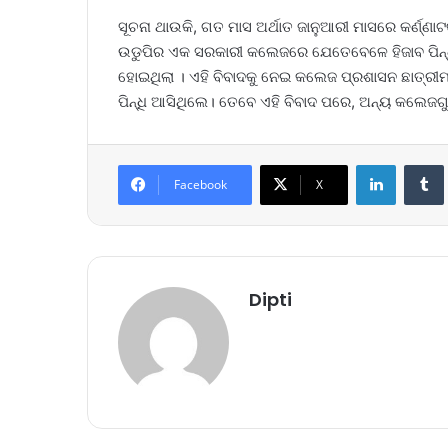
ସୂଚନା ଥାଉକି, ଗତ ମାସ ଅର୍ଥାତ ଜାନୁଆରୀ ମାସରେ କର୍ଣ୍ଣ
ଉଡୁପିର ଏକ ସରକାରୀ କଲେଜରେ ଯେତେବେଳେ ହିଜାବ ପିନ୍
ହୋଇଥିଲା । ଏହି ବିବାଦକୁ ନେଇ କଲେଜ ପ୍ରଶାସନ ଛାତ୍ରୀମାନ
ପିନ୍ଧି ଆସିଥିଲେ। ତେବେ ଏହି ବିବାଦ ପରେ, ଅନ୍ୟ କଲେଜଗ
LinkedIn
Tumb
Facebook
X
Dipti