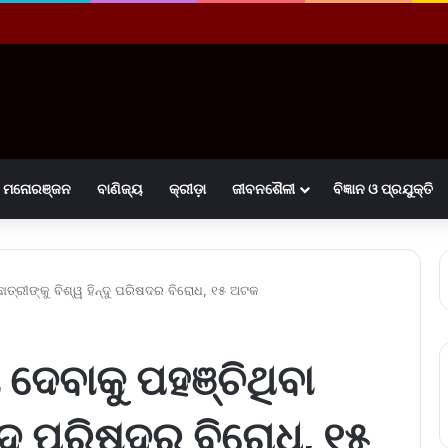
ମନୋରଞ୍ଜନ
ବାଣିଜ୍ୟ
କ୍ରୀଡ଼ା
ଜୀବନଶୈଳୀ
ବିଜ୍ଞାନ ଓ ପ୍ରଯୁକ୍ତି
 ଛାତ୍ରୀଙ୍କୁ ବିଶ୍ୱ ହିନ୍ଦୁ ପରିଷଦର ବିରୋଧ, ୧୫ ଅଟକ
ା ଦେବାକୁ ପହଞ୍ଚିଥିବା
ିନ୍ଦୁ ପରିଷଦର ବିରୋଧ, ୧୫