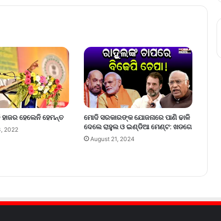
ି ହାଜର ହେଲେନି ହେମନ୍ତ
ମୋଦି ସରକାରଙ୍କ ଯୋଜନାରେ ପାଣି ଢାଳି
ଦେଲେ ରାହୁଲ ଓ ଇଣ୍ଡିଆ ମେଣ୍ଟ: ଖଡଗେ
, 2022
August 21, 2024