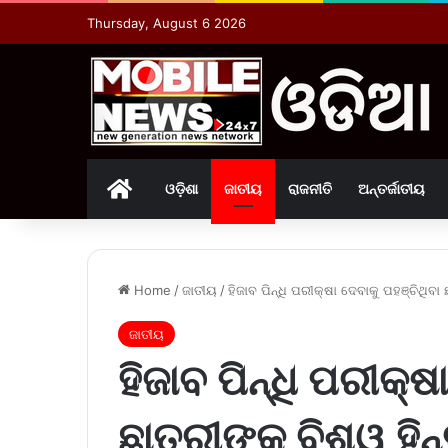
Thursday, August 6 2026
Home
ଓଡ଼ିଶା
ଜାତୀୟ
ରାଜନୀତି
ଅନ୍ତର୍ଜାତୀୟ
Home
/
ଜାତୀୟ
/
ହିଜାବ ପିନ୍ଧି ପରୀକ୍ଷା ଦେବାକୁ ପହଞ୍ଚିଥିବା
ଜାତୀୟ
ହିଜାବ ପିନ୍ଧି ପରୀକ୍ଷ
ଛାତ୍ରୀଙ୍କୁ ବିଶ୍ୱ ହ