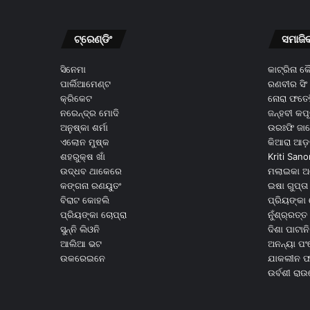
ଟ୍ରେଣ୍ଡିଂ
ସମାଜି
ସିନେମା
କାଟ୍ରିନା 
ପାର୍ଲିଆମେଣ୍ଟ
ରଣବୀର ସିଂ
କ୍ରିକେଟ
ନୋରା ଫତେହ
ନରେନ୍ଦ୍ର ମୋଦି
ଜନ୍ହବୀ କପ
ଅନୁଷ୍କା ଶର୍ମା
ଉରଃଫି ଜା
ଏଲୋନ ମୁଷ୍କ
କିଆରା ଆଡ଼
ଶହରୁକ୍ଷ ଖାଁ
Kriti Sano
ଉଦ୍ଧବ ଥାକେରେ
ମଲାଇକା ଅ
କଙ୍ଗନା ରଣୟୁତଂ
ଇଷା ଗୁପ୍ତା
ବିରାଟ କୋହଲି
ପ୍ରିୟଙ୍କା 
ପ୍ରିୟଙ୍କା ଚୋପ୍ରା
ନୁଁଶ୍ର୍ରତ୍ତ 
ସୁନ୍ନି ଲିଓନି
ଦିଶା ପାଟାନି
ଆଲିଆ ଭଟ
ଅନନ୍ୟା ପଂ
ଉକରେଇନେ
ଯାକଲୀନ ଫର
ଉର୍ବଶୀ ରା