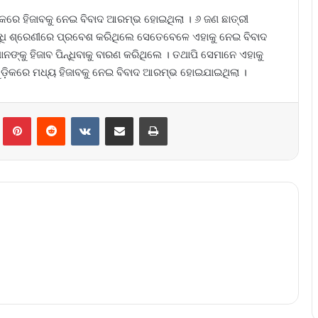
ାଟକରେ ହିଜାବକୁ ନେଇ ବିବାଦ ଆରମ୍ଭ ହୋଇଥିଲା । ୬ ଜଣ ଛାତ୍ରୀ
ଧି ଶ୍ରେଣୀରେ ପ୍ରବେଶ କରିଥିଲେ ସେତେବେଳେ ଏହାକୁ ନେଇ ବିବାଦ
ଙ୍କୁ ହିଜାବ ପିନ୍ଧିବାକୁ ବାରଣ କରିଥିଲେ । ତଥାପି ସେମାନେ ଏହାକୁ
ୁଡ଼ିକରେ ମଧ୍ୟ ହିଜାବକୁ ନେଇ ବିବାଦ ଆରମ୍ଭ ହୋଇଯାଇଥିଲା ।
lr
Pinterest
Reddit
VKontakte
Share via Email
Print