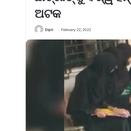
ଅଟକ
Dipti
February 22, 2022