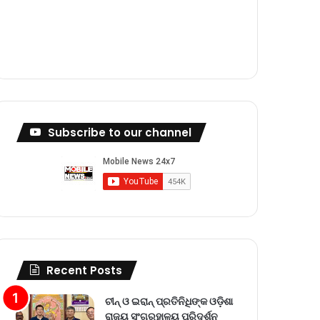
m
Subscribe to our channel
Recent Posts
ଚୀନ୍ ଓ ଇରାନ୍ ପ୍ରତିନିଧିଙ୍କ ଓଡ଼ିଶା
ରାଜ୍ୟ ସଂଗ୍ରହାଳୟ ପରିଦର୍ଶନ