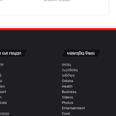
କ ଗଣ ମାଧ୍ୟମ
ଲୋକପ୍ରିୟ ବିଭାଗ
କୈଫ
ଜାତୀୟ
ଅନ୍ତର୍ଜାତୀୟ
ି
ପଲିଟିକ୍ସ
ୂର
Odisha
ଭେଦ
Health
ଭାନୀ
Business
n
Videos
ରୋରା
Photos
Entertainment
ଚୋପ୍ରା
Food