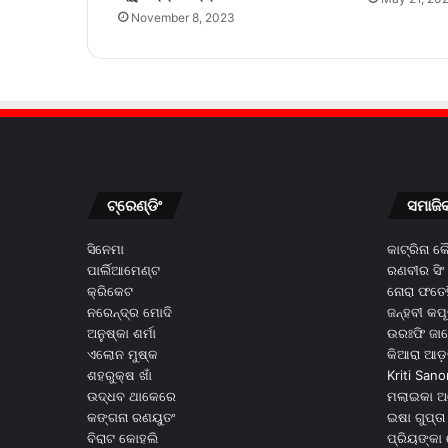
November 8, 2023
ଟ୍ରେଣ୍ଡିଂ
ସମାଜି
ସିନେମା
କାଟ୍ରିନା 
ପାର୍ଲିଆମେଣ୍ଟ
ରଣବୀର ସିଂ
କ୍ରିକେଟ
ନୋରା ଫତେହ
ନରେନ୍ଦ୍ର ମୋଦି
ଜନ୍ହବୀ କପ
ଅନୁଷ୍କା ଶର୍ମା
ଉରଃଫି ଜା
ଏଲୋନ ମୁଷ୍କ
କିଆରା ଆଡ଼
ଶହରୁକ୍ଷ ଖାଁ
Kriti Sano
ଉଦ୍ଧବ ଥାକେରେ
ମଲାଇକା ଅ
କଙ୍ଗନା ରଣୟୁତଂ
ଇଷା ଗୁପ୍ତା
ବିରାଟ କୋହଲି
ପ୍ରିୟଙ୍କା 