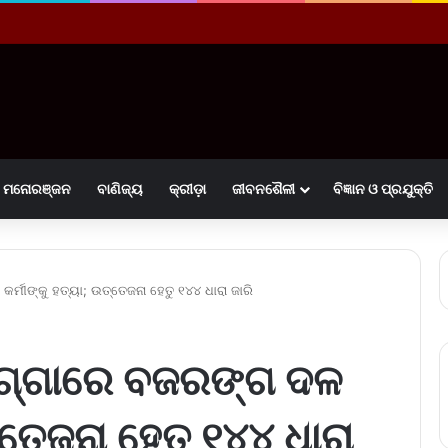
ମନୋରଞ୍ଜନ
ବାଣିଜ୍ୟ
କ୍ରୀଡ଼ା
ଜୀବନଶୈଳୀ
ବିଜ୍ଞାନ ଓ ପ୍ରଯୁକ୍ତି
୍ମୀଙ୍କୁ ହତ୍ୟା; ଉତ୍ତେଜନା ହେତୁ ୧୪୪ ଧାରା ଜାରି
ାଗ୍ଗାରେ ବଜରଙ୍ଗ ଦଳ
ତ୍ତେଜନା ହେତୁ ୧୪୪ ଧାରା