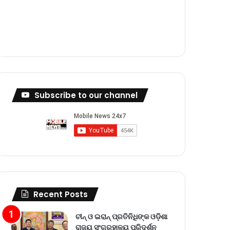
m
Subscribe to our channel
Recent Posts
ଚୀନ୍ ଓ ଇରାନ୍ ପ୍ରତିନିଧିଙ୍କ ଓଡ଼ିଶା
ରାଜ୍ୟ ସଂଗ୍ରହାଳୟ ପରିଦର୍ଶନ