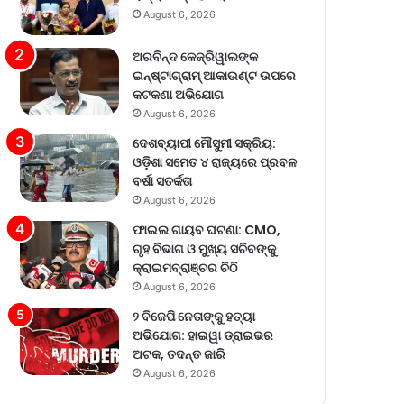
August 6, 2026
ଅରବିନ୍ଦ କେଜ୍ରିୱାଲଙ୍କ
ଇନ୍‌ଷ୍ଟାଗ୍ରାମ୍ ଆକାଉଣ୍ଟ ଉପରେ
କଟକଣା ଅଭିଯୋଗ
August 6, 2026
ଦେଶବ୍ୟାପୀ ମୌସୁମୀ ସକ୍ରିୟ:
ଓଡ଼ିଶା ସମେତ ୪ ରାଜ୍ୟରେ ପ୍ରବଳ
ବର୍ଷା ସତର୍କତା
August 6, 2026
ଫାଇଲ ଗାୟବ ଘଟଣା: CMO,
ଗୃହ ବିଭାଗ ଓ ମୁଖ୍ୟ ସଚିବଙ୍କୁ
କ୍ରାଇମବ୍ରାଞ୍ଚର ଚିଠି
August 6, 2026
୨ ବିଜେପି ନେତାଙ୍କୁ ହତ୍ୟା
ଅଭିଯୋଗ: ହାଇୱା ଡ୍ରାଇଭର
ଅଟକ, ତଦନ୍ତ ଜାରି
August 6, 2026