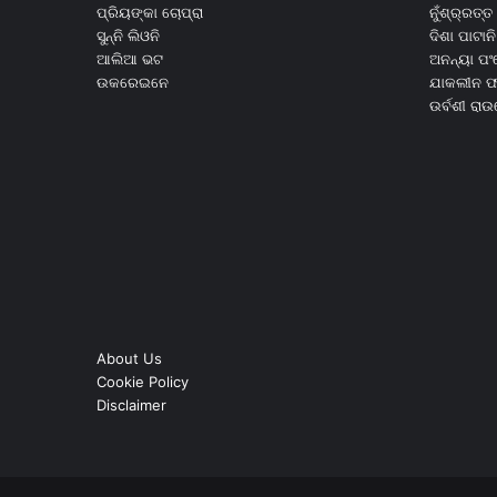
ପ୍ରିୟଙ୍କା ଚୋପ୍ରା
ନୁଁଶ୍ର୍ରତ୍ତ 
ସୁନ୍ନି ଲିଓନି
ଦିଶା ପାଟାନି
ଆଲିଆ ଭଟ
ଅନନ୍ୟା ପଂ
ଉକରେଇନେ
ଯାକଲୀନ ଫର
ଉର୍ବଶୀ ରା
About Us
Cookie Policy
Disclaimer