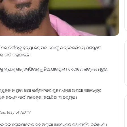
ଦଳ କର୍ମୀଙ୍କୁ ହତ୍ୟା କରାଯିବା ଯୋଗୁଁ ଉତ୍ତେଜନାମୟ ପରିସ୍ଥିତି
ାରା ଜାରି କରାଯାଇଛି।
ୟାକ୍‌ ଗାନ୍‌ ହସ୍ପିଟାଲ୍‌କୁ ନିଆଯାଇଥିଲା। ସେଠ‌ାରେ ତାଙ୍କର ମୃତ୍ୟୁ
୍ପୃକ୍ତ ନ ଥିବା କଥା କର୍ଣ୍ଣାଟକର ଗୃହମନ୍ତ୍ରୀ ଅରାଗା ଜ୍ଞାନେନ୍ଦ୍ର
ବରୁ ଅଧିକ ତଦନ୍ତ ପାଇଁ ଅପେକ୍ଷା କରାଯିବା ଆବଶ୍ୟକ।
Courtesy of NDTV
ବାରର ଲୋକମାନଙ୍କ ସହ ଅରାଗା ଜ୍ଞାନେନ୍ଦ୍ର କଥାବାର୍ତ୍ତା କରିଛନ୍ତି।