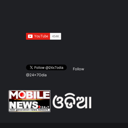
Follow
@24x7Odia