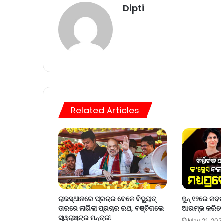
Dipti
Related Articles
ରାଜସ୍ଥାନରେ ପ୍ରଚାର ବେଳେ ବିଦ୍ୟୁତ୍
ଜୁନ୍‍ ୧୨ରେ ଜବ
ତାରରେ ଲାଗିଲା ପ୍ରଚାର ରଥ, ବଞ୍ଚିଗଲେ
ଆରମ୍ଭ କରିବେ 
ସ୍ୱରାଷ୍ଟ୍ର ମନ୍ତ୍ରୀ
May 21, 20