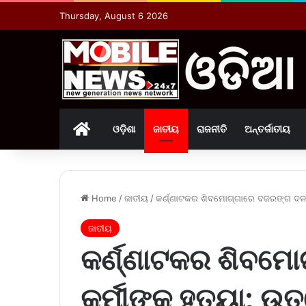
Thursday, August 6 2026
Home
ଓଡ଼ିଶା
ଜାତୀୟ
ରାଜନୀତି
ଅନ୍ତର୍ଜାତୀୟ
Home
/
ଜାତୀୟ
/
କର୍ଣ୍ଣାଟକର ଶିବମୋଗ୍ଗାରେ ବଜରଙ୍ଗ ଦଳ କର
ଜାତୀୟ
କର୍ଣ୍ଣାଟକର ଶିବମେ
କର୍ମୀଙ୍କୁ ହତ୍ୟା; ଉ