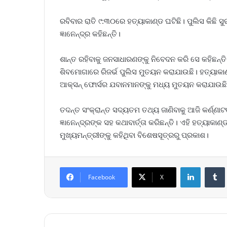
ରବିବାର ରାତି ୯:୩୦ରେ ହତ୍ୟାକାଣ୍ଡ ଘଟିଛି। ପୁଲିସ ‌କିଛି 
ଜ୍ଞାନେନ୍ଦ୍ର କହିଛନ୍ତି।
ଶାନ୍ତ ରହିବାକୁ ଜନସାଧାରଣଙ୍କୁ ନିବେଦନ କରି ସେ କହିଛନ୍ତ
ଶିବମୋଗାରେ ରିଜର୍ଭ ପୁଲିସ ମୁତୟନ କରାଯାଉଛି। ହତ୍ୟାକାଣ୍
ଆକ୍ସନ୍‌ ଫୋର୍ସର ଯବାନମାନଙ୍କୁ ମଧ୍ୟ ମୁତୟନ କରାଯାଉଛି
ତଦନ୍ତ ସଂକ୍ରାନ୍ତ ସଦ୍ୟତମ ତଥ୍ୟ ଜାଣିବାକୁ ଆଜି କର୍ଣ୍ଣା
ଜ୍ଞାନେନ୍ଦ୍ରଙ୍କ ସହ କଥାବାର୍ତ୍ତା କରିଛନ୍ତି। ଏହି ହତ୍ୟାକାଣ
ମୁଖ୍ୟମନ୍ତ୍ରୀଙ୍କୁ କହିଥିବା ବିଶେଷସୂତ୍ରରୁ ପ୍ରକାଶ।
LinkedIn
Tumb
Facebook
X