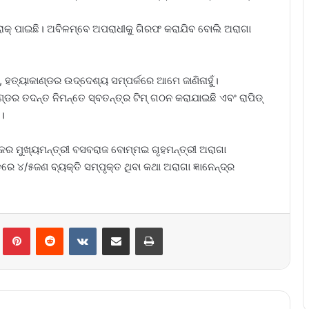
ସୁରାକ୍‌ ପାଇଛି। ଅବିଳମ୍ବେ ଅପରାଧୀକୁ ଗିରଫ କରାଯିବ ବୋଲି ଅରାଗା
ି, ହତ୍ୟାକାଣ୍ଡର ଉଦ୍ଦେଶ୍ୟ ସମ୍ପର୍କରେ ଆମେ ଜାଣିନାହୁଁ।
ଡର ତଦନ୍ତ ନିମନ୍ତେ ସ୍ବତନ୍ତ୍ର ଟିମ୍‌ ଗଠନ କରାଯାଇଛି ଏବଂ ରାପିଡ୍‌
।
ଟକର ମୁଖ୍ୟମନ୍ତ୍ରୀ ବସବରାଜ ବୋମ୍ମଇ ଗୃହମନ୍ତ୍ରୀ ଅରାଗା
୍ଡରେ ୪/୫ଜଣ ବ୍ୟକ୍ତି ସମ୍ପୃକ୍ତ ଥିବା କଥା ଅରାଗା ଜ୍ଞାନେନ୍ଦ୍ର
lr
Pinterest
Reddit
VKontakte
Share via Email
Print