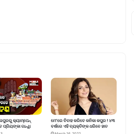
ଲପୁରରୁ କ୍ୟାମ୍ପେନ୍‍
ମେ’ରେ ବିବାହ କରିବେ କନିକା କପୁର ! ୪୩
ପ୍ରିୟଙ୍କା ଗାନ୍ଧି
ବର୍ଷରେ ଏହି ବ୍ୟକ୍ତିଙ୍କ ଧରିବେ ହାତ
23
March 16, 2022