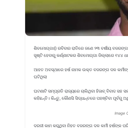
ଶିବମୋଗ୍ଗା() ରବିବାର ରାତିରେ ଜଣେ ୨୩ ବର୍ଷୀୟ ବଜରଙ୍ଗ 
ସୃଷ୍ଟି ହେବାରୁ କର୍ଣ୍ଣାଟକର ଶିବମୋଗ୍ଗା ଜିଲ୍ଲାରେ ୧୪୪ ଧ
ଆହତ ଅବସ୍ଥାରେ ହର୍ଷ ନାମକ ଉକ୍ତ ବଜରଙ୍ଗ ଦଳ କର୍ମୀଙ୍କୁ ମ୍
ଘଟିଥିଲା
ଘଟଣାଟି ସମ୍ପ୍ରତି ରାଜ୍ୟରେ ଚାଲିଥିବା ହିଜାବ୍‌ ବିବାଦ ସହ ସମ
କହିଛନ୍ତି। କିନ୍ତୁ, କୌଣସି ସିଦ୍ଧାନ୍ତରେ ପହଞ୍ଚିବା ପୂର୍
Image 
ଦରଜୀ କାମ କରୁଥିବା ନିହତ ବଜରଙ୍ଗ ଦଳ କର୍ମୀ ହର୍ଷଙ୍କ ପରି