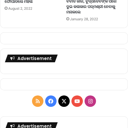
ବିବାଦ ଜାରି, ବୁଦ୍ଧଦେବଙ୍କ ପରେ
ଫୋପାଡିଲେ ମହିଳା
ଦୁଇ କଳାକାର ପଦ୍ମଶ୍ରୀ ନେବାକୁ
August 2, 2022
ମନାକଲେ
January 28, 2022
Advertisement
R
F
X
Y
I
S
a
o
n
S
c
u
s
Advertisement