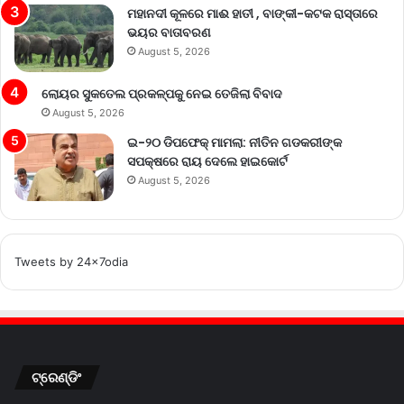
ମହାନଦୀ କୂଳରେ ମାଈ ହାତୀ , ବାଙ୍କୀ-କଟକ ରାସ୍ତାରେ
ଭୟର ବାତାବରଣ
August 5, 2026
ଲୋୟର ସୁକତେଲ ପ୍ରକଳ୍ପକୁ ନେଇ ତେଜିଲା ବିବାଦ
August 5, 2026
ଇ-୨୦ ଡିପଫେକ୍ ମାମଲା: ନୀତିନ ଗଡକରୀଙ୍କ
ସପକ୍ଷରେ ରାୟ ଦେଲେ ହାଇକୋର୍ଟ
August 5, 2026
Tweets by 24x7odia
ଟ୍ରେଣ୍ଡିଂ