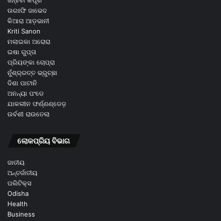
ଜନ୍ହବୀ କପୂର
ଉରଃଫି ଜାଭେଦ
କିଆରା ଆଡ଼ଭାନୀ
Kriti Sanon
ମଲାଇକା ଅରୋରା
ଇଷା ଗୁପ୍ତା
ପ୍ରିୟଙ୍କା ଚୋପ୍ରା
ନୁଁଶ୍ର୍ରତ୍ତ ଭ୍ରୁଚ୍ଛା
ଦିଶା ପାଟାନି
ଅନନ୍ୟା ପଂଡେ
ଯାକଲୀନ ଫର୍ଣ୍ଣଣ୍ଡେଜ଼
ଉର୍ବଶୀ ରାଉତେଲା
ଲୋକପ୍ରିୟ ବିଭାଗ
ଜାତୀୟ
ଅନ୍ତର୍ଜାତୀୟ
ପଲିଟିକ୍ସ
Odisha
Health
Business