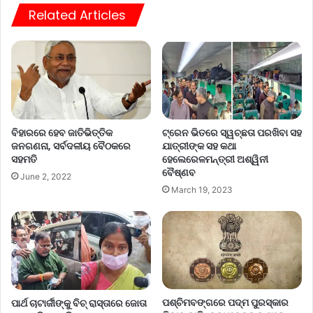
Related Articles
ବିହାରରେ ହେବ ଜାତିଭିତ୍ତିକ
ଟ୍ରେନ ଭିତରେ ସ୍ୱଚ୍ଛତା ପରଖିବା ସହ
ଜନଗଣନା, ସର୍ବଦଳୀୟ ବୈଠକରେ
ଯାତ୍ରୀଙ୍କ ସହ କଥା
ସହମତି
ହେଲେରେଳମନ୍ତ୍ରୀ ଅଶ୍ୱିନୀ
ବୈଷ୍ଣବ
June 2, 2022
March 19, 2023
ପଶ୍ଚିମବଙ୍ଗରେ ପଦ୍ମ ପୁରସ୍କାର
ପାର୍ଥ ଚାଟାର୍ଜୀଙ୍କୁ ବିଚ୍ ରାସ୍ତାରେ ଜୋତା