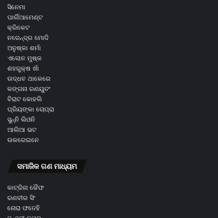
ସିନେମା
ପାର୍ଲିଆମେଣ୍ଟ
କ୍ରିକେଟ
ନରେନ୍ଦ୍ର ମୋଦି
ଅନୁଷ୍କା ଶର୍ମା
ଏଲୋନ ମୁଷ୍କ
ଶହରୁକ୍ଷ ଖାଁ
ଉଦ୍ଧବ ଥାକେରେ
କଙ୍ଗନା ରଣୟୁତଂ
ବିରାଟ କୋହଲି
ପ୍ରିୟଙ୍କା ଚୋପ୍ରା
ସୁନ୍ନି ଲିଓନି
ଆଲିଆ ଭଟ
ଉକରେଇନେ
ସମାଜିକ ଗଣ ମାଧ୍ୟମ
କାଟ୍ରିନା କୈଫ
ରଣବୀର ସିଂ
ନୋରା ଫତେହି