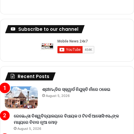
Subscribe to our channel
Recent Posts
ଶ୍ରୀମନ୍ଦିର ସ୍କ୍ୱାର୍ଡ ନିଯୁକ୍ତି ନାଁରେ ଠକେଇ
August 5, 2026
ରେଭେନ୍ସା ବିଶ୍ୱବିଦ୍ୟାଳୟରେ ବିଧାୟକ ଓ ଟିଚର୍ସ ଆସୋସିଏସନ୍‌ଙ୍କ
ମଧ୍ୟରେ ବିବାଦ ନୂଆ ମୋଡ଼
August 5, 2026