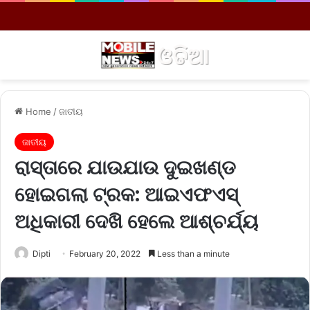
Menu
S
Home
/
ଜାତୀୟ
ଜାତୀୟ
ରାସ୍ତାରେ ଯାଉଯାଉ ଦୁଇଖଣ୍ଡ
ହୋଇଗଲା ଟ୍ରକ: ଆଇଏଫଏସ୍
ଅଧିକାରୀ ଦେଖି ହେଲେ ଆଶ୍ଚର୍ଯ୍ୟ
Dipti
February 20, 2022
Less than a minute