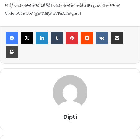
ଗାଡ଼ି ଓଭରଲୋଡିଂର ରହିଛି। ଓଭରଲୋଡିଂ କରି ଯାଉଥିବା ଏକ ଟ୍ରକ
ରାସ୍ତାରେ ହଠାତ ଦୁଇଖଣ୍ଡ ହୋଇଯାଇଥିଲା।
LinkedIn
Tumblr
Pinterest
Reddit
VKontakte
Share via Email
Print
Dipti