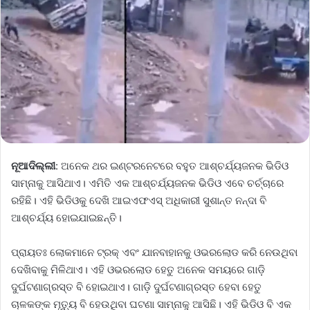
ନୂଆଦିଲ୍ଲୀ
: ଅନେକ ଥର ଇଣ୍ଟରନେଟରେ ବହୁତ ଆଶ୍ଚର୍ଯ୍ୟଜନକ ଭିଡିଓ
ସାମ୍ନାକୁ ଆସିଥାଏ। ଏମିତି ଏକ ଆଶ୍ଚର୍ଯ୍ୟଜନକ ଭିଡିଓ ଏବେ ଚର୍ଚ୍ଚାରେ
ରହିଛି। ଏହି ଭିଡିଓକୁ ଦେଖି ଆଇଏଫଏସ୍ ଅଧିକାରୀ ସୁଶାନ୍ତ ନନ୍ଦା ବି
ଆଶ୍ଚର୍ଯ୍ୟ ହୋଇଯାଇଛନ୍ତି।
ପ୍ରାୟତଃ ଲୋକମାନେ ଟ୍ରକ୍ ଏବଂ ଯାନବାହାନକୁ ଓଭରଲୋଡ କରି ନେଉଥିବା
ଦେଖିବାକୁ ମିଳିଥାଏ। ଏହି ଓଭରଲୋଡ ହେତୁ ଅନେକ ସମୟରେ ଗାଡ଼ି
ଦୁର୍ଘଟଣାଗ୍ରସ୍ତ ବି ହୋଇଥାଏ। ଗାଡ଼ି ଦୁର୍ଘଟଣାଗ୍ରସ୍ତ ହେବା ହେତୁ
ଚାଳକଙ୍କ ମୃତ୍ୟୁ ବି ହେଉଥିବା ଘଟଣା ସାମ୍ନାକୁ ଆସିଛି। ଏହି ଭିଡିଓ ବି ଏକ