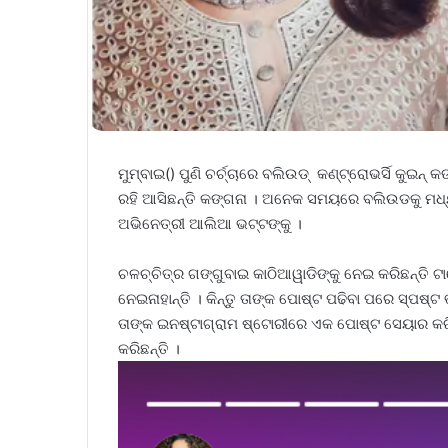
ମୁମ୍ବାଇ() ପୁଣି ଚର୍ଚ୍ଚାରେ ବଲିଉଡ୍ କଣ୍ଟ୍ରୋଭର୍ସି କୁଇନ
ରହି ଆସିଛନ୍ତି କଙ୍ଗନା । ଅନେକ ସମୟରେ ବଲିଉଡକୁ ମଧ୍ୟ ଟ
ଅଭିନେତ୍ରୀ ଆଲିଆ ଭଟ୍ଟଙ୍କୁ ।
ଚଳଚ୍ଚିତ୍ର ଗଙ୍ଗୁବାଇ କାଠିଆୱାଡିଙ୍କୁ ନେଇ କରିଛନ୍ତି 
ନେଇନାହାନ୍ତି । କିନ୍ତୁ ତାଙ୍କ ପୋଷ୍ଟ ପଢିବା ପରେ ସ୍ପଷ୍ଟ
ତାଙ୍କ ଇନଷ୍ଟାଗ୍ରାମ ଷ୍ଟୋରୀରେ ଏକ ପୋଷ୍ଟ ସେୟାର କରିଛ
କରିଛନ୍ତି ।