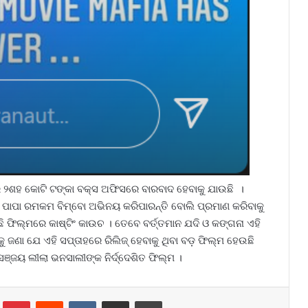
ର ୨ଶହ କୋଟି ଟଙ୍କା ବକ୍ସ ଅଫିସରେ ବାରବାଦ ହେବାକୁ ଯାଉଛି ।
ରଣ ପାପା ରମକମ ବିମ୍ବୋ ଅଭିନୟ କରିପାରନ୍ତି ବୋଲି ପ୍ରମାଣ କରିବାକୁ
ଉଛି ଫିଲ୍ମରେ କାଷ୍ଟିଂ କାଉଚ । ତେବେ ବର୍ତ୍ତମାନ ଯଦି ଓ କଙ୍ଗନା ଏହି
୍କୁ ଜଣା ଯେ ଏହି ସପ୍ତାହରେ ରିଲିଜ୍ ହେବାକୁ ଥିବା ବଡ଼ ଫିଲ୍ମ ହେଉଛି
ଞ୍ଜୟ ଲୀଲା ଭନସାଲୀଙ୍କ ନିର୍ଦ୍ଦେଶିତ ଫିଲ୍ମ ।
lr
Pinterest
Reddit
VKontakte
Share via Email
Print