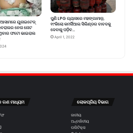
ପୁଣି LPG ଗ୍ୟାସରେ ମହଙ୍ଗାମାଡ଼,
ବରୁ ଆସାମରେ ୟୁନାଇଟେଡ୍
୧୯କିଲୋ କମର୍ସିଆଲ ସିଲିଣ୍ଡର ବାବଦକୁ
ି ଲିବରାଲର ନେତା ନୋଟ
ଦେବାକୁ ପଡ଼ିବ…
ିବାର ଫଟୋ ଭାଇରାଲ
April 1, 2022
ି
2024
କ ଗଣ ମାଧ୍ୟମ
ଲୋକପ୍ରିୟ ବିଭାଗ
କୈଫ
ଜାତୀୟ
ଅନ୍ତର୍ଜାତୀୟ
ି
ପଲିଟିକ୍ସ