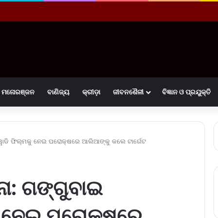
ମନୋରଞ୍ଜନ
ବାଣିଜ୍ୟ
କ୍ରୀଡ଼ା
ଜୀବନଶୈଳୀ
ବିଜ୍ଞାନ ଓ ପ୍ରଯୁକ୍ତି
ିଆୱାଡି ଫିଲ୍ମକୁ ନେଇ ପରୋକ୍ଷରେ ଆଲିଆଙ୍କୁ କଲେ ଟାର୍ଗେଟ
ଗନା: ଗଙ୍ଗୁବାଇ
କୁ ନେଇ ପରୋକ୍ଷରେ