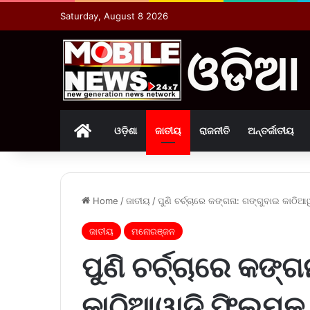
Saturday, August 8 2026
Home
ଓଡ଼ିଶା
ଜାତୀୟ
ରାଜନୀତି
ଅନ୍ତର୍ଜାତୀୟ
Home
/
ଜାତୀୟ
/
ପୁଣି ଚର୍ଚ୍ଚାରେ କଙ୍ଗନା: ଗଙ୍ଗୁବାଇ କାଠ
ଜାତୀୟ
ମନୋରଞ୍ଜନ
ପୁଣି ଚର୍ଚ୍ଚାରେ କଙ୍
କାଠିଆୱାଡି ଫିଲ୍ମ