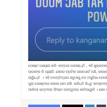
ପୋଷ୍ଟ ଶେୟାର କରି କଙ୍ଗନା ଲେଖଛନ୍ତି , ଏହି ଶୁକ୍ରବା
ପାପାଙ୍କ କି ପ୍ୟାରି ଯାହାର ବ୍ରଟିଶ ପାସପୋର୍ଟ ଅଛି, କା
ଚାହୁଁଛନ୍ତି । ଏହି ଚଳଚ୍ଚିତ୍ରର ସବୁଠାରୁ ବଡ ଅସୁବିଧା ହେ
ପୁରା ପୋଷ୍ଟରେ କାହାର ନାମ ରଖି ନାହାଁନ୍ତି କିନ୍ତୁ ସମସ୍ତଙ
ଆଲିଆ ଭଟ୍ଟଙ୍କ ଫିଲ୍ମ ଗାଙ୍ଗୁବାଇ କାଠିଆୱାଡି । ଯାହା ସ
LinkedIn
Tumb