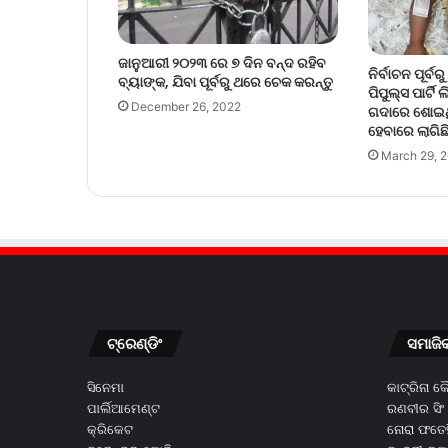
ଜାନୁଆରୀ ୨୦୨୩ ରେ ୭ ଦିନ ବନ୍ଦ ରହିବ
ନିର୍ବାଚନ ପୂର୍
ବ୍ୟାଙ୍କ, ଯିବା ପୂର୍ବରୁ ଥରେ ଚେକ କରନ୍ତୁ
ପିପୁଲ୍ସ ପାର୍ଟ
December 26, 2022
ଗଦାରେ ଶୋଇଥ
ହେବାରେ ଲାଗିଛ
March 29, 
ଟ୍ରେଣ୍ଡିଂ
ସମାଜି
ସିନେମା
କାଟ୍ରିନା 
ପାର୍ଲିଆମେଣ୍ଟ
ରଣବୀର ସିଂ
କ୍ରିକେଟ
ନୋରା ଫତେହ