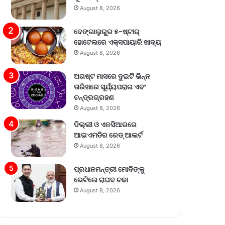
August 8, 2026
ବେଙ୍ଗାଲୁରୁର ୫-ଷ୍ଟାର୍
ହୋଟେଲରେ ଏକ୍ସପାୟାରି ଖାଦ୍ୟ
August 8, 2026
ଅଗଷ୍ଟ ମାସରେ ଦୁଇଟି ଭିନ୍ନ
ତାରିଖରେ ସୂର୍ଯ୍ୟପରାଗ ଏବଂ
ଚନ୍ଦ୍ରଗ୍ରହଣ
August 8, 2026
ଦିଲ୍ଲୀ ଓ ଏନସିଆରରେ
ଆଇଏମଡିର ରେଡ୍‌ ଆଲର୍ଟ
August 8, 2026
ପ୍ରଧାନମନ୍ତ୍ରୀ ମୋଦିଙ୍କୁ
ଭେଟିଲେ ରାଘବ ଚଢା
August 8, 2026