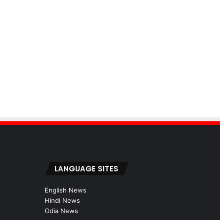
LANGUAGE SITES
English News
Hindi News
Odia News