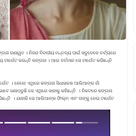
୍ କଙ୍ଗନା ରଣାୱତ । ନିଜର ବିବାଦୀୟ ମନ୍ତବ୍ୟ ପାଇଁ ସବୁବେଳେ ଚର୍ଚ୍ଚାରେ
ାର୍ଗେଟ କରନ୍ତି କଙ୍ଗନା । ଆଉ ବର୍ତମାନ ସେ ଟାର୍ଗେଟ କରିଛନ୍ତି
ଟାର୍ଗେଟ । ହେଲେ ଏଥିରେ କଙ୍ଗନା ସିଧାସଳଖ ଆଲିଆଙ୍କ ନାଁ
 ଭାବେ ଜଣାପଡୁଛି ସେ ଏଥିରେ କାହାକୁ କହିଛନ୍ତି । ନିକଟରେ କଙ୍ଗନା
ନ୍ତି । ଯାହାକି ସେ ଆଲିଆଙ୍କ ଫିଲ୍ମ ଏବଂ ତାଙ୍କୁ ନେଇ ଟାର୍ଗେଟ