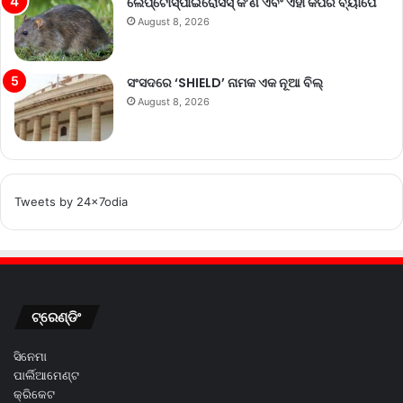
ଲେପ୍ଟୋସ୍ପାଇରୋସିସ୍ କ’ଣ ଏବଂ ଏହା କିପରି ବ୍ୟାପେ
August 8, 2026
ସଂସଦରେ ‘SHIELD’ ନାମକ ଏକ ନୂଆ ବିଲ୍
August 8, 2026
Tweets by 24x7odia
ଟ୍ରେଣ୍ଡିଂ
ସିନେମା
ପାର୍ଲିଆମେଣ୍ଟ
କ୍ରିକେଟ