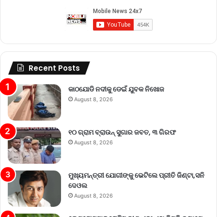
Recent Posts
କାଠଯୋଡି ନଦୀକୁ ଡେଇଁ ଯୁବକ ନିଖୋଜ
August 8, 2026
୧୦ ଗ୍ରାମ ବ୍ରାଉନ୍ ସୁଗାର ଜବତ, ୩ ଗିରଫ
August 8, 2026
ମୁଖ୍ୟମନ୍ତ୍ରୀ ଯୋଗୀଙ୍କୁ ଭେଟିଲେ ପ୍ରୀତି ଜିଣ୍ଟା,ସନି
ଦେଓଲ
August 8, 2026