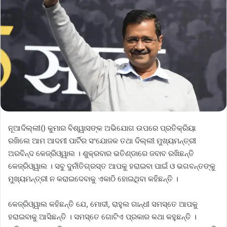
ନୂଆଦିଲ୍ଲୀ() କୁମାର ବିଶ୍ୱାସଙ୍କ ଅଭିଯୋଗ ଉପରେ ପ୍ରତିକ୍ରିୟା
ରଖିଲେ ଆମ ଆଦମୀ ପାର୍ଟିର ସଂଯୋଜକ ତଥା ଦିଲ୍ଲୀ ମୁଖ୍ୟମନ୍ତ୍ରୀ
ଅରବିନ୍ଦ କେଜ୍ରିଓ୍ୱାଲ । ଶୁକ୍ରବାର ଭତିଣ୍ଡାରେ ଜବାବ ରଖିଛନ୍ତି
କେଜ୍ରିଓ୍ୱାଲ । ସବୁ ଦୁର୍ନୀତିଗ୍ରସ୍ତ ଆପକୁ ହରାଇବା ପାଇଁ ଓ ଭଗବନ୍ତଙ୍କୁ
ମୁଖ୍ୟମନ୍ତ୍ରୀ ନ କରାଇଦେବାକୁ ଏକାଠି ହୋଇଥିବା କହିଛନ୍ତି ।
କେଜ୍ରିଓ୍ୱାଲ କହିଛନ୍ତି ଯେ, ମୋଦୀ, ରାହୁଲ ଗାନ୍ଧୀ ସମସ୍ତେ ଆପକୁ
ହରାଇବାକୁ ଆସିଛନ୍ତି । ସମସ୍ତେ ଗୋଟିଏ ପ୍ରକାର କଥା କହୁଛନ୍ତି ।