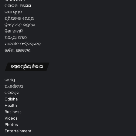
ମଲାଇକା ଅରୋରା
ଇଷା ଗୁପ୍ତା
ପ୍ରିୟଙ୍କା ଚୋପ୍ରା
ନୁଁଶ୍ର୍ରତ୍ତ ଭ୍ରୁଚ୍ଛା
ଦିଶା ପାଟାନି
ଅନନ୍ୟା ପଂଡେ
ଯାକଲୀନ ଫର୍ଣ୍ଣଣ୍ଡେଜ଼
ଉର୍ବଶୀ ରାଉତେଲା
ଲୋକପ୍ରିୟ ବିଭାଗ
ଜାତୀୟ
ଅନ୍ତର୍ଜାତୀୟ
ପଲିଟିକ୍ସ
Odisha
Health
Business
Videos
Photos
Entertainment