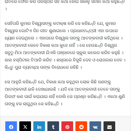
ରାତିରେ ଫୋନ କରି ପରସ୍ପର ସହ କଥା ହୋଇ ସକାଳୁ ସମାନ କଥା କହୁଛନ୍ତି
।
ସେହିପରି କୁମାର ବିଶ୍ୱାସଙ୍କୁ କଟାକ୍ଷ କରି ସେ କହିଛନ୍ତି ଯେ, କୁମାର
ବିଶ୍ୱାସ ଗୋଟିଏ ଦିନ ଗୀତ ଶୁଣାଇଲେ । ପ୍ରଧାନମନ୍ତ୍ରୀ ଏହା ଉପରେ
ଧ୍ୟାନ ଦେଇଥିଲେ । ଏହାପରେ ବିଶ୍ୱାସ ତାଙ୍କୁ ଆତଙ୍କବାଦୀ କହିଥିଲେ ।
ଆତଙ୍କବାଦୀ କେବେ ବିକାଶ କଥା କୁହେ ନାହିଁ । ସେ ହେଉଛନ୍ତି ବିଶ୍ୱର
ସବୁଠୁ ମିଠା ଆତଙ୍କବାଦୀ ଯିଏକି ପଞ୍ଜାବରେ ସ୍କୁଲ କଲେଜ କରିବ କହୁଛି ।
ଭଲ ହସ୍ପିଟାଲ ତିଆରି କରିବ । ଶସ୍ତାରେ ବିଜୁଳି ଦେବ ଓ ରୋଜଗାର ଦେବ ।
କିନ୍ତୁ ପୁରା ବ୍ୟବସ୍ଥା ତାଙ୍କ ବିରୋଧରେ ରହିଛି ।
ସେ ଆହୁରି କହିଛନ୍ତି ଯେ, ବିକାଶ କଥା କହୁଥିବା ଲୋକ କିଛି ଜଣଙ୍କୁ
ଆତଙ୍କବାଦୀ ଭଳି ଦେଖାଯାଉଛି । ଯଦି ସେ ଆତଙ୍କବାଦୀ ତେବେ ତାଙ୍କୁ
ଗିରଫ କଣ ପାଇଁ କରାଯାଇ ନାହିଁ ବୋଲି ସେ ପ୍ରଶ୍ନ କରିଛନ୍ତି । ଏକଥା ଶୁଣି
ତାଙ୍କୁ ହସ ଲାଗୁଥିବା ସେ କହିଛନ୍ତି ।
LinkedIn
Tumblr
Pinterest
Reddit
VKontakte
Share via Email