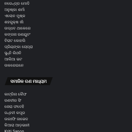
ନରେନ୍ଦ୍ର ମୋଦି
ଅନୁଷ୍କା ଶର୍ମା
ଏଲୋନ ମୁଷ୍କ
ଶହରୁକ୍ଷ ଖାଁ
ଉଦ୍ଧବ ଥାକେରେ
କଙ୍ଗନା ରଣୟୁତଂ
ବିରାଟ କୋହଲି
ପ୍ରିୟଙ୍କା ଚୋପ୍ରା
ସୁନ୍ନି ଲିଓନି
ଆଲିଆ ଭଟ
ଉକରେଇନେ
ସମାଜିକ ଗଣ ମାଧ୍ୟମ
କାଟ୍ରିନା କୈଫ
ରଣବୀର ସିଂ
ନୋରା ଫତେହି
ଜନ୍ହବୀ କପୂର
ଉରଃଫି ଜାଭେଦ
କିଆରା ଆଡ଼ଭାନୀ
Kriti Sanon