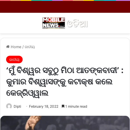
Menu
S
Home
/
ଜାତୀୟ
ଜାତୀୟ
‘ମୁଁ ବିଶ୍ୱର ସବୁଠୁ ମିଠା ଆତଙ୍କବାଦୀ’ :
କୁମାର ବିଶ୍ୱାସଙ୍କୁ କଟାକ୍ଷ କଲେ
କେଜ୍ରିଓ୍ୱାଲ
Dipti
February 18, 2022
1 minute read