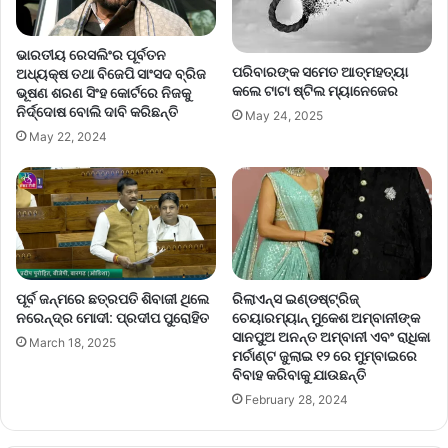
ଭାରତୀୟ ରେସଲିଂର ପୂର୍ବତନ
ପରିବାରଙ୍କ ସମେତ ଆତ୍ମହତ୍ୟା
ଅଧ୍ୟକ୍ଷ ତଥା ବିଜେପି ସାଂସଦ ବ୍ରିଜ
କଲେ ଟାଟା ଷ୍ଟିଲ ମ୍ୟାନେଜେର
ଭୂଷଣ ଶରଣ ସିଂହ କୋର୍ଟରେ ନିଜକୁ
ନିର୍ଦ୍ଦୋଷ ବୋଲି ଦାବି କରିଛନ୍ତି
May 24, 2025
May 22, 2024
ପୂର୍ବ ଜନ୍ମରେ ଛତ୍ରପତି ଶିବାଜୀ ଥିଲେ
ରିଲାଏନ୍ସ ଇଣ୍ଡଷ୍ଟ୍ରିଜ୍
ନରେନ୍ଦ୍ର ମୋଦୀ: ପ୍ରଦୀପ ପୁରୋହିତ
ଚେୟାରମ୍ୟାନ୍ ମୁକେଶ ଅମ୍ବାନୀଙ୍କ
ସାନପୁଅ ଅନନ୍ତ ଅମ୍ବାନୀ ଏବଂ ରାଧିକା
March 18, 2025
ମର୍ଚାଣ୍ଟ ଜୁଲାଇ ୧୨ ରେ ମୁମ୍ବାଇରେ
ବିବାହ କରିବାକୁ ଯାଉଛନ୍ତି
February 28, 2024