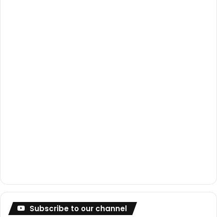
o
e
r
k
a
m
Subscribe to our channel