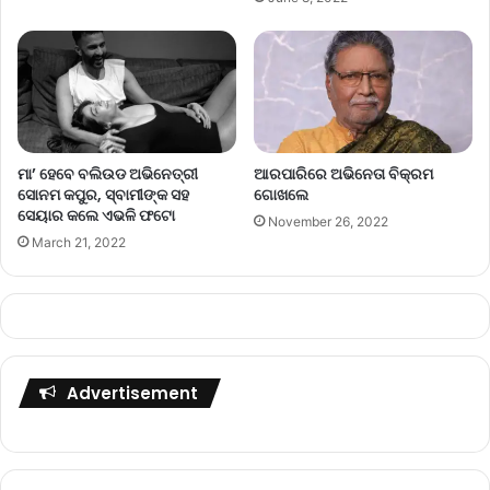
ମା’ ହେବେ ବଲିଉଡ ଅଭିନେତ୍ରୀ
ଆରପାରିରେ ଅଭିନେତା ବିକ୍ରମ
ସୋନମ କପୁର, ସ୍ବାମୀଙ୍କ ସହ
ଗୋଖଲେ
ସେୟାର କଲେ ଏଭଳି ଫଟୋ
November 26, 2022
March 21, 2022
Advertisement