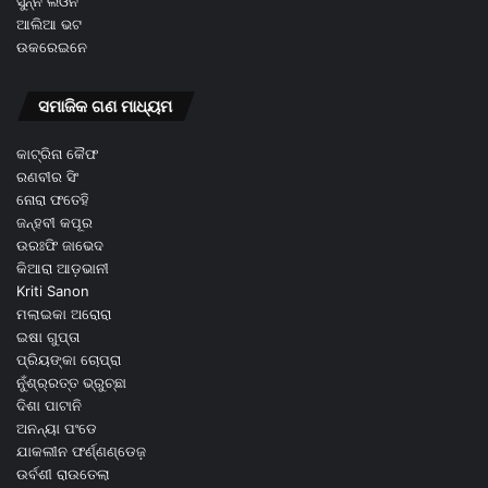
ସୁନ୍ନି ଲିଓନି
ଆଲିଆ ଭଟ
ଉକରେଇନେ
ସମାଜିକ ଗଣ ମାଧ୍ୟମ
କାଟ୍ରିନା କୈଫ
ରଣବୀର ସିଂ
ନୋରା ଫତେହି
ଜନ୍ହବୀ କପୂର
ଉରଃଫି ଜାଭେଦ
କିଆରା ଆଡ଼ଭାନୀ
Kriti Sanon
ମଲାଇକା ଅରୋରା
ଇଷା ଗୁପ୍ତା
ପ୍ରିୟଙ୍କା ଚୋପ୍ରା
ନୁଁଶ୍ର୍ରତ୍ତ ଭ୍ରୁଚ୍ଛା
ଦିଶା ପାଟାନି
ଅନନ୍ୟା ପଂଡେ
ଯାକଲୀନ ଫର୍ଣ୍ଣଣ୍ଡେଜ଼
ଉର୍ବଶୀ ରାଉତେଲା