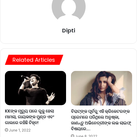
Dipti
Related Articles
KKଙ୍କ ମୃତ୍ୟୁ ପରେ ରୁଜୁ ହେଲା
ବିରାଟ୍‌ଙ୍କ ପୂର୍ବରୁ ଏହି କ୍ରିକେଟରଙ୍କ
ମାମଲା, ଗାୟକଙ୍କ ମୁଣ୍ଡ ଏବଂ
ପ୍ରେମରେ ପଡିଥିଲେ ଅନୁଷ୍କା,
ଗାଲରେ ରହିଛି ଚିହ୍ନ!
ଜାଣନ୍ତୁ ଅଭିନେତ୍ରୀଙ୍କ ଲଭ ଲାଇଫ୍
ବିଷୟରେ….
June 1, 2022
June 8, 2022