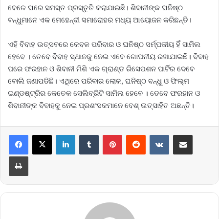
ବେଳେ ଘରେ ସମସ୍ତ ପ୍ରସ୍ତୁତି କରାଯାଇଛି। ଶିବାନୀଙ୍କ ଘନିଷ୍ଠ
ବନ୍ଧୁମାନେ ଏକ ମେହେନ୍ଦୀ ସମାରୋହର ମଧ୍ୟ ଆୟୋଜନ କରିଛନ୍ତି।
ଏହି ବିବାହ ଉତ୍ସବରେ କେବଳ ପରିବାର ଓ ଘନିଷ୍ଠ ସର୍ମ୍ପକୀୟ ହିଁ ସାମିଲ
ହେବେ । ତେବେ ବିବାହ ସ୍ଥାନକୁ ନେଇ ଏବେ ଗୋପନୀୟ ରଖାଯାଇଛି। ବିବାହ
ପରେ ଫରହାନ ଓ ଶିବାନୀ ମିଶି ଏକ ଗ୍ରାଣ୍ଡ ରିସେପଶନ ପାର୍ଟିର ଦେବେ
ବୋଲି ଜଣାପଡିଛି। ଏଥିରେ ପରିବାର ଲୋକ, ଘନିଷ୍ଠ ବନ୍ଧୁ ଓ ଫିଲ୍ମ
ଇଣ୍ଡଷ୍ଟ୍ରିର କେତେକ ସେଲିବ୍ରିଟି ସାମିଲ ହେବେ । ତେବେ ଫରହାନ ଓ
ଶିବାନୀଙ୍କ ବିବାହକୁ ନେଇ ପ୍ରଶଂସକମାନେ ବେଶ୍‌ ଉତ୍ସାହିତ ଅଛନ୍ତି।
LinkedIn
Tumblr
Pinterest
Reddit
VKontakte
Share via Email
Print