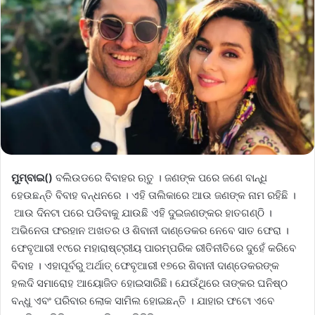
ମୁମ୍ବାଇ()
ବଲିଉଡରେ ବିବାହର ଋତୁ । ଜଣଙ୍କ ପରେ ଜଣେ ବାନ୍ଧି
ହେଉଛନ୍ତି ବିବାହ ବନ୍ଧନରେ । ଏହି ତାଲିକାରେ ଆଉ ଜଣଙ୍କ ନାମ ରହିଛି ।
ଆଉ ଦିନଟା ପରେ ପଡିବାକୁ ଯାଉଛି ଏହି ଦୁଇଜଣଙ୍କର ହାତଗଣ୍ଠି ।
ଅଭିନେତା ଫରହାନ ଅଖତର ଓ ଶିବାନୀ ଦାଣ୍ଡେକର ନେବେ ସାତ ଫେରା ।
ଫେବୃଆରୀ ୧୯ରେ ମହାରାଷ୍ଟ୍ରୀୟ ପାରମ୍ପରିକ ରୀତିନୀତିରେ ଦୁହେଁ କରିବେ
ବିବାହ । ଏହାପୂର୍ବରୁ ଅର୍ଥାତ୍‌ ଫେବୃଆରୀ ୧୭ରେ ଶିବାନୀ ଦାଣ୍ଡେକରଙ୍କ
ହଲଦି ସମାରୋହ ଆୟୋଜିତ ହୋଇସାରିଛି। ଯେଉଁଥିରେ ତାଙ୍କର ଘନିଷ୍ଠ
ବନ୍ଧୁ ଏବଂ ପରିବାର ଲୋକ ସାମିଲ ହୋଇଛନ୍ତି । ଯାହାର ଫଟୋ ଏବେ