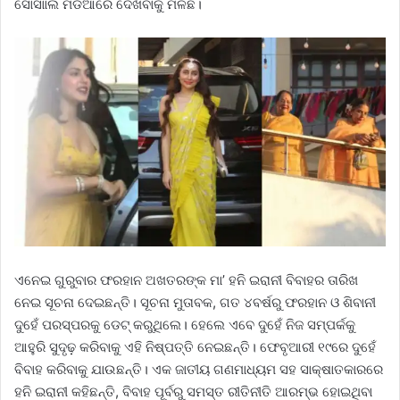
ସୋସିାାଲ ମିଡିଆରେ ଦେଖିବାକୁ ମିଳିଛି।
ଏନେଇ ଗୁରୁବାର ଫରହାନ ଅଖତରଙ୍କ ମା’ ହନି ଇରାନୀ ବିବାହର ତାରିଖ
ନେଇ ସୂଚନା ଦେଇଛନ୍ତି। ସୂଚନା ମୁତାବକ, ଗତ ୪ବର୍ଷରୁ ଫରହାନ ଓ ଶିବାନୀ
ଦୁହେଁ ପରସ୍ପରକୁ ଡେଟ୍‌ କରୁଥିଲେ। ହେଲେ ଏବେ ଦୁହେଁ ନିଜ ସମ୍ପର୍କକୁ
ଆହୁରି ସୁଦୃଢ଼ କରିବାକୁ ଏହି ନିଷ୍ପତ୍ତି ନେଇଛନ୍ତି। ଫେବୃଆରୀ ୧୯ରେ ଦୁହେଁ
ବିବାହ କରିବାକୁ ଯାଉଛନ୍ତି। ଏକ ଜାତୀୟ ଗଣମାଧ୍ୟମ ସହ ସାକ୍ଷାତକାରରେ
ହନି ଇରାନୀ କହିଛନ୍ତି, ବିବାହ ପୂର୍ବରୁ ସମସ୍ତ ରୀତିନୀତି ଆରମ୍ଭ ହୋଇଥିବା