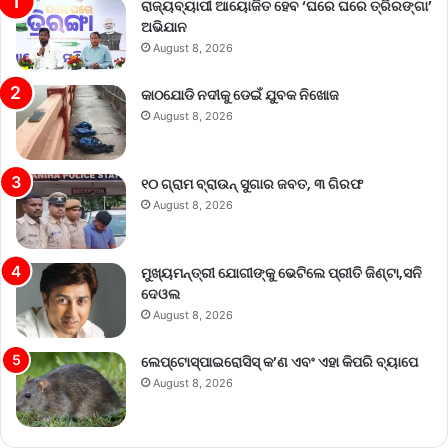
ରାଜ୍ୟବ୍ୟାପୀ ଆୟୋଜିତ ହେବ ‘ଘରେ ଘରେ ତ୍ରିରଙ୍ଗା’
ଅଭିଯାନ
August 8, 2026
କାଠଯୋଡି ନଦୀକୁ ଡେଇଁ ଯୁବକ ନିଖୋଜ
August 8, 2026
୧୦ ଗ୍ରାମ ବ୍ରାଉନ୍ ସୁଗାର ଜବତ, ୩ ଗିରଫ
August 8, 2026
ମୁଖ୍ୟମନ୍ତ୍ରୀ ଯୋଗୀଙ୍କୁ ଭେଟିଲେ ପ୍ରୀତି ଜିଣ୍ଟା,ସନି
ଦେଓଲ
August 8, 2026
ଲେପ୍ଟୋସ୍ପାଇରୋସିସ୍ କ’ଣ ଏବଂ ଏହା କିପରି ବ୍ୟାପେ
August 8, 2026