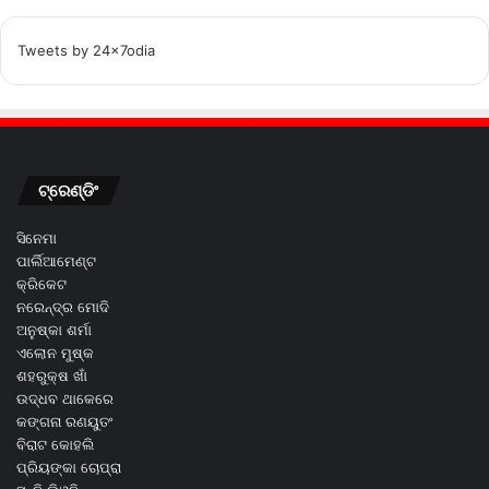
Tweets by 24x7odia
ଟ୍ରେଣ୍ଡିଂ
ସିନେମା
ପାର୍ଲିଆମେଣ୍ଟ
କ୍ରିକେଟ
ନରେନ୍ଦ୍ର ମୋଦି
ଅନୁଷ୍କା ଶର୍ମା
ଏଲୋନ ମୁଷ୍କ
ଶହରୁକ୍ଷ ଖାଁ
ଉଦ୍ଧବ ଥାକେରେ
କଙ୍ଗନା ରଣୟୁତଂ
ବିରାଟ କୋହଲି
ପ୍ରିୟଙ୍କା ଚୋପ୍ରା