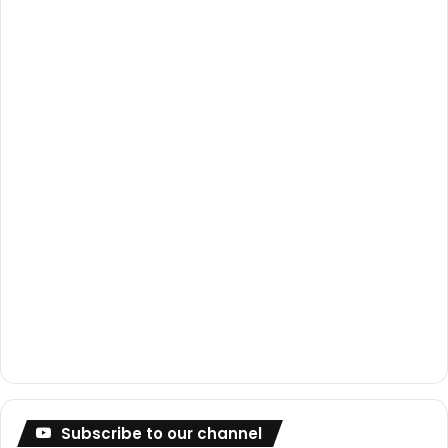
o
e
r
k
a
m
Subscribe to our channel