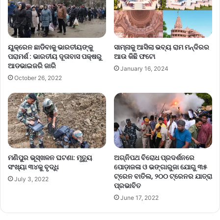
ୟୁକ୍ରେନ ଛାଡିବାକୁ ଭାରତୀୟଙ୍କୁ
ସାମ୍ନାକୁ ଆସିଲା ଭବ୍ୟ ରାମ ମନ୍ଦିରର
ପରାମର୍ଶ : ଭାରତୀୟ ଦୂତାବାସ ପକ୍ଷରୁ
ଆଉ କିଛି ଫଟୋ
ଆଡଭାଇଜରି ଜାରି
January 16, 2024
October 26, 2022
ମଣିପୁର ଭୂସ୍ଖଳନ ଘଟଣା: ମୃତ୍ୟୁ
ଅଗ୍ନିପଥ ବିରୋଧ ପ୍ରଦର୍ଶନରେ
ସଂଖ୍ୟା ୩୪କୁ ବୃଦ୍ଧି
ପୋଡ଼ାଜଳା ଓ ଭଙ୍ଗାରୁଜା ଯୋଗୁ ୩୫
ଟ୍ରେନ ବାତିଲ, ୨୦୦ ଟ୍ରେନର ଯାତ୍ରା
July 3, 2022
ପ୍ରଭାବିତ
June 17, 2022