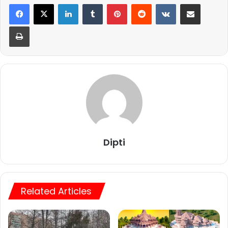
LinkedIn
Tumblr
Pinterest
Reddit
VKontakte
Share via Email
Print
Dipti
Related Articles