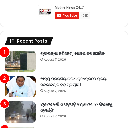
Recent Posts
ଶ୍ରୀଲଙ୍କା କ୍ରିକେଟ୍‌ ଏକାଦଶ ଦଳ ଘୋଷିତ
August 7, 2026
ଖାଦ୍ୟ ପ୍ରକ୍ରିୟାକରଣ କ୍ଷେତ୍ରରେ ରାଜ୍ୟ
ସରକାରଙ୍କ ବଡ଼ ପ୍ରୟାସ।
August 7, 2026
ପ୍ରବଳ ବର୍ଷା ଓ ଘଡ଼ଘଡ଼ି ସମ୍ଭାବନା: ୧୨ ଜିଲ୍ଲାକୁ
ଓ୍ବାର୍ଣ୍ଣିଂ
August 7, 2026