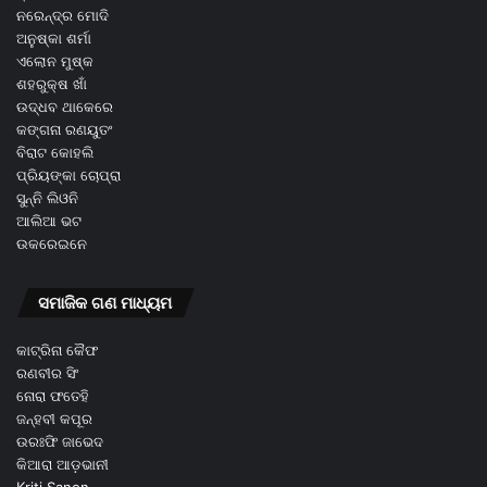
ନରେନ୍ଦ୍ର ମୋଦି
ଅନୁଷ୍କା ଶର୍ମା
ଏଲୋନ ମୁଷ୍କ
ଶହରୁକ୍ଷ ଖାଁ
ଉଦ୍ଧବ ଥାକେରେ
କଙ୍ଗନା ରଣୟୁତଂ
ବିରାଟ କୋହଲି
ପ୍ରିୟଙ୍କା ଚୋପ୍ରା
ସୁନ୍ନି ଲିଓନି
ଆଲିଆ ଭଟ
ଉକରେଇନେ
ସମାଜିକ ଗଣ ମାଧ୍ୟମ
କାଟ୍ରିନା କୈଫ
ରଣବୀର ସିଂ
ନୋରା ଫତେହି
ଜନ୍ହବୀ କପୂର
ଉରଃଫି ଜାଭେଦ
କିଆରା ଆଡ଼ଭାନୀ
Kriti Sanon