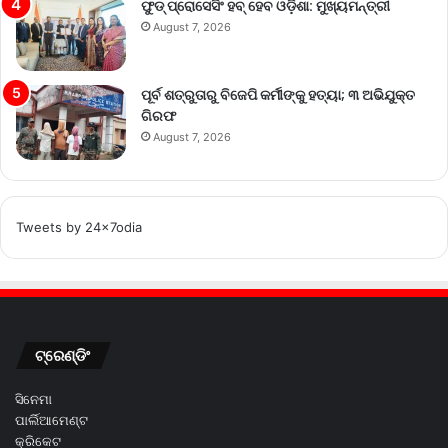
ଫୁଡ୍ ପ୍ରୋସେସିଂ ହବ୍ ହେବ ଓଡ଼ିଶା: ମୁଖ୍ୟମନ୍ତ୍ରୀ
August 7, 2026
ପୂର୍ବ ଶତ୍ରୁତାରୁ ବିଜେପି କର୍ମୀଙ୍କୁ ହତ୍ୟା; ୩ ଅଭିଯୁକ୍ତ
ଗିରଫ
August 7, 2026
Tweets by 24x7odia
ଟ୍ରେଣ୍ଡିଂ
ସିନେମା
ପାର୍ଲିଆମେଣ୍ଟ
କ୍ରିକେଟ