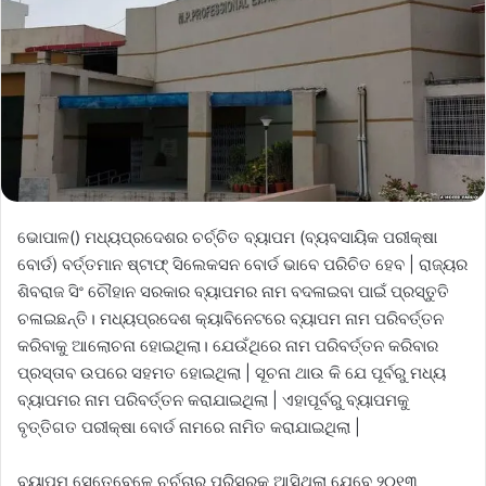
ଭୋପାଳ() ମଧ୍ୟପ୍ରଦେଶର ଚର୍ଚ୍ଚିତ ବ୍ୟାପମ (ବ୍ୟବସାୟିକ ପରୀକ୍ଷା
ବୋର୍ଡ) ବର୍ତ୍ତମାନ ଷ୍ଟାଫ୍ ସିଲେକସନ ବୋର୍ଡ ଭାବେ ପରିଚିତ ହେବ | ରାଜ୍ୟର
ଶିବରାଜ ସିଂ ଚୌହାନ ସରକାର ବ୍ୟାପମର ନାମ ବଦଳାଇବା ପାଇଁ ପ୍ରସ୍ତୁତି
ଚଳାଇଛନ୍ତି। ମଧ୍ୟପ୍ରଦେଶ କ୍ୟାବିନେଟରେ ବ୍ୟାପମ ନାମ ପରିବର୍ତ୍ତନ
କରିବାକୁ ଆଲୋଚନା ହୋଇଥିଲା। ଯେଉଁଥିରେ ନାମ ପରିବର୍ତ୍ତନ କରିବାର
ପ୍ରସ୍ତାବ ଉପରେ ସହମତ ହୋଇଥିଲା | ସୂଚନା ଥାଉ କି ଯେ ପୂର୍ବରୁ ମଧ୍ୟ
ବ୍ୟାପମର ନାମ ପରିବର୍ତ୍ତନ କରାଯାଇଥିଲା | ଏହାପୂର୍ବରୁ ବ୍ୟାପମକୁ
ବୃତ୍ତିଗତ ପରୀକ୍ଷା ବୋର୍ଡ ନାମରେ ନାମିତ କରାଯାଇଥିଲା |
ବ୍ୟାପମ ସେତେବେଳେ ଚର୍ଚ୍ଚାର ପରିସରକୁ ଆସିଥିଲା ଯେବେ ୨୦୧୩