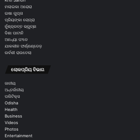
ମଲାଇକା ଅରୋରା
ଇଷା ଗୁପ୍ତା
ପ୍ରିୟଙ୍କା ଚୋପ୍ରା
ନୁଁଶ୍ର୍ରତ୍ତ ଭ୍ରୁଚ୍ଛା
ଦିଶା ପାଟାନି
ଅନନ୍ୟା ପଂଡେ
ଯାକଲୀନ ଫର୍ଣ୍ଣଣ୍ଡେଜ଼
ଉର୍ବଶୀ ରାଉତେଲା
ଲୋକପ୍ରିୟ ବିଭାଗ
ଜାତୀୟ
ଅନ୍ତର୍ଜାତୀୟ
ପଲିଟିକ୍ସ
Odisha
Health
Business
Videos
Photos
Entertainment