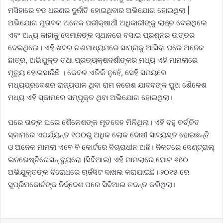
ମସିହାରେ ବଡ ଧରଣର ଦୁର୍ନୀତି ହୋଇଥିବାର ଅଭିଯୋଗ ହୋଇଥିଲା |
ଅଭିଯୋଗ ମୁତାବକ ଅନେକ ପରୀକ୍ଷାର୍ଥୀ ଅଧିକାରୀଙ୍କୁ ଲାଞ୍ଚ ଦେଇଥିଲେ
ଏବଂ ଅନ୍ୟ କାହାକୁ ସେମାନଙ୍କ ସ୍ଥାନରେ ବସାଇ ପ୍ରଶ୍ନର ଉତ୍ତର
ଦେଇଥିଲେ। ଏହି ଖବର ଗଣମାଧ୍ୟମରେ ସାମ୍ନାକୁ ଆସିବା ପରେ ଅନେକ
ଛାତ୍ର, ଅଭିଯୁକ୍ତ ତଥା ପ୍ରତ୍ୟକ୍ଷଦର୍ଶୀଙ୍କର ମଧ୍ୟ ଏହି ମାମଲାରେ
ମୃତ୍ୟୁ ହୋଇସାରିଛି । କେବଳ ଏତିକି ନୁହେଁ, ସେହି ସମୟରେ
ମଧ୍ୟପ୍ରଦେଶର ରାଜ୍ୟପାଳ ଥିବା ରାମ ନରେଶ ଯାଦବଙ୍କ ପୁଅ ଶୈଳେଶ
ମଧ୍ୟ ଏହି ସ୍କାମରେ ସମ୍ପୃକ୍ତ ଥିବା ଅଭିଯୋଗ ହୋଇଥିଲା।
ପରେ ତାଙ୍କ ଘରେ ଶୈଳେଶଙ୍କ ମୃତଦେହ ମିଳିଥିଲା। ଏହି ବହୁ ଚର୍ଚ୍ଚିତ
ସ୍କାମରେ ଏପର୍ଯ୍ୟନ୍ତ ୧୦୦ରୁ ଅଧିକ ଲୋକ ଦୋଷୀ ସାବ୍ୟସ୍ତ ହୋଇଛନ୍ତି
ଓ ଅନେକ ମାମଲା ଏବେ ବି କୋର୍ଟରେ ବିଚାରାଧୀନ ଅଛି। ନିକଟରେ ସେଣ୍ଟ୍ରାଲ୍
ଇନଭେଷ୍ଟିଗେସନ୍ ବ୍ୟୁରୋ (ସିବିଆଇ) ଏହି ମାମଲାରେ ମୋଟ ୬୫୦
ଅଭିଯୁକ୍ତଙ୍କ ବିରୋଧରେ ଚାର୍ଜସିଟ ଦାଖଲ କରାଯାଇଛି। ୨୦୧୫ ରେ
ସୁପ୍ରିମକୋର୍ଟଙ୍କ ନିର୍ଦ୍ଦେଶ ପରେ ସିବିଆଇ ତଦନ୍ତ କରିଥିଲା।