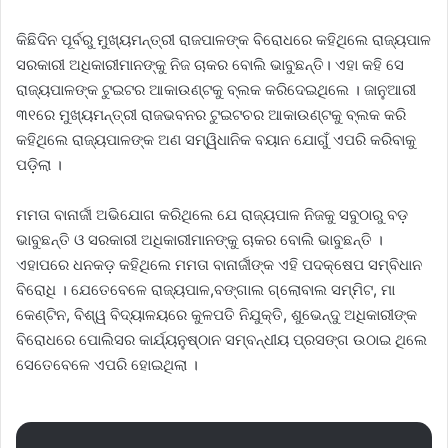
କିଛିଦିନ ପୂର୍ବରୁ ମୁଖ୍ୟମନ୍ତ୍ରୀ ରାଜପାଳଙ୍କ ବିରୋଧରେ କହିଥିଲେ ରାଜ୍ୟପାଳ
ସରକାରୀ ଅଧିକାରୀମାନଙ୍କୁ ନିଜ ଚାକର ବୋଲି ଭାବୁଛନ୍ତି। ଏହା କହି ସେ
ରାଜ୍ୟପାଳଙ୍କ ଟୁଇଟର ଆକାଉଣ୍ଟକୁ ବ୍ଲକ କରିଦେଇଥିଲେ । ଜାନୁଆରୀ
୩୧ରେ ମୁଖ୍ୟମନ୍ତ୍ରୀ ରାଜଭବନର ଟୁଇଟଚର ଆକାଉଣ୍ଟକୁ ବ୍ଲକ କରି
କହିଥିଲେ ରାଜ୍ୟପାଳଙ୍କ ଅଣ ସମ୍ୱିଧାନିକ ବୟାନ ଯୋଗୁଁ ଏପରି କରିବାକୁ
ପଡ଼ିଲା ।
ମମତା ବାନାର୍ଜୀ ଅଭିଯୋଗ କରିଥିଲେ ଯେ ରାଜ୍ୟପାଳ ନିଜକୁ ସବୁଠାରୁ ବଡ଼
ଭାବୁଛନ୍ତି ଓ ସରକାରୀ ଅଧିକାରୀମାନଙ୍କୁ ଚାକର ବୋଲି ଭାବୁଛନ୍ତି ।
ଏହାପରେ ଧନକଡ଼ କହିଥିଲେ ମମତା ବାନାର୍ଜୀଙ୍କ ଏହି ପଦକ୍ଷେପ ସମ୍ବିଧାନ
ବିରୋଧି । ଯେତେବେଳେ ରାଜ୍ୟପାଳ,ବଙ୍ଗାଲ ଗ୍ଲୋବାଲ ସମ୍ମିଟ, ମା
କେଣ୍ଟିନ, ବିଶ୍ୱ ବିଦ୍ୟାଳୟରେ କୁଳପତି ନିଯୁକ୍ତି, ଶୁଭେନ୍ଦୁ ଅଧିକାରୀଙ୍କ
ବିରୋଧରେ ପୋଲିସର କାର୍ଯ୍ୟନୁଷ୍ଠାନ ସମ୍ବନ୍ଧୀୟ ପ୍ରସଙ୍ଗ ଉଠାଇ ଥିଲେ
ସେତେବେଳେ ଏପରି ହୋଇଥିଲା ।