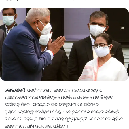
କୋଲକାତା()
ପଶ୍ଚିମବଙ୍ଗର ରାଜ୍ୟପାଳ ଜଗଦୀପ ଧନକଡ଼ ଓ
ମୁଖ୍ୟମନ୍ତ୍ରୀ ମମତା ବାନାର୍ଜୀଙ୍କ ସମ୍ପର୍କରେ ଅନେକ ସମୟ ତିକ୍ତତା
ଦେଖିବାକୁ ମିଳେ। ରାଜ୍ୟପାଳ ଗତ ଫେବୃଆରୀ ୧୫ ତାରିଖରେ
ମୁଖ୍ୟମନ୍ତ୍ରୀଙ୍କୁ ଲେଖିଥିବା ଚିଠିକୁ ଏବେ ଟୁଇଟରରେ ସେୟାର କରିଛନ୍ତି ।
ଚିଠିରେ ସେ କହିଛନ୍ତି ଆଗାମି ସପ୍ତାହ ମୁଖ୍ୟମନ୍ତ୍ରୀ ଯେତେବେଳେ ଚାହିଁବେ
ରାଜଭବନରେ ଆସି କଥାହୋଇ ପାରିବେ ।