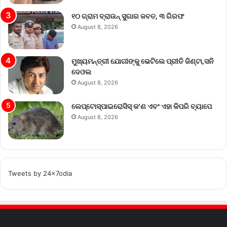
୧୦ ଗ୍ରାମ ବ୍ରାଉନ୍ ସୁଗାର ଜବତ, ୩ ଗିରଫ
August 8, 2026
ମୁଖ୍ୟମନ୍ତ୍ରୀ ଯୋଗୀଙ୍କୁ ଭେଟିଲେ ପ୍ରୀତି ଜିଣ୍ଟା,ସନି
ଦେଓଲ
August 8, 2026
ଲେପ୍ଟୋସ୍ପାଇରୋସିସ୍ କ’ଣ ଏବଂ ଏହା କିପରି ବ୍ୟାପେ
August 8, 2026
Tweets by 24x7odia