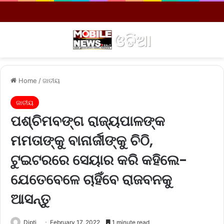
Menu
S
Home
/
ଜାତୀୟ
ଜାତୀୟ
ପଶ୍ଚିମବଙ୍ଗ ରାଜ୍ୟପାଳଙ୍କ
ମମତାଙ୍କୁ ବାନାର୍ଜୀଙ୍କୁ ଚିଠି,
ଟୁଇଟରରେ ସେୟାର କରି କହିଲେ-
ଯେତେବେଳେ ଚାହିଁବେ ରାଜବନକୁ
ଆସନ୍ତୁ
Dipti
February 17, 2022
1 minute read