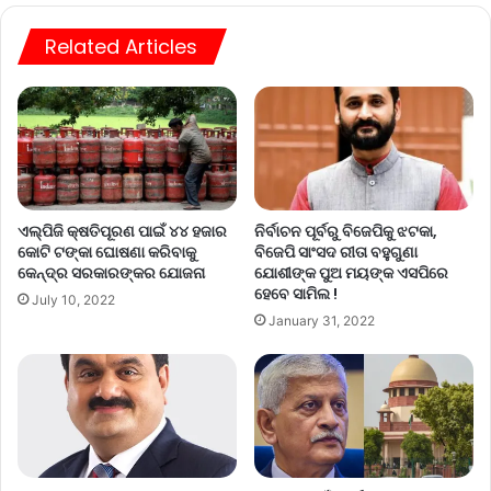
Related Articles
ଏଲ୍‌ପିଜି କ୍ଷତିପୂରଣ ପାଇଁ ୪୪ ହଜାର
ନିର୍ବାଚନ ପୂର୍ବରୁ ବିଜେପିକୁ ଝଟକା,
କୋଟି ଟଙ୍କା ଘୋଷଣା କରିବାକୁ
ବିଜେପି ସାଂସଦ ରୀତା ବହୁଗୁଣା
କେନ୍ଦ୍ର ସରକାରଙ୍କର ଯୋଜନା
ଯୋଶୀଙ୍କ ପୁଅ ମୟଙ୍କ ଏସପିରେ
ହେବେ ସାମିଲ !
July 10, 2022
January 31, 2022