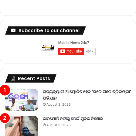
Subscribe to our channel
Recent Posts
ରାଜ୍ୟବ୍ୟାପୀ ଆୟୋଜିତ ହେବ ‘ଘରେ ଘରେ ତ୍ରିରଙ୍ଗା’
ଅଭିଯାନ
August 8, 2026
କାଠଯୋଡି ନଦୀକୁ ଡେଇଁ ଯୁବକ ନିଖୋଜ
August 8, 2026