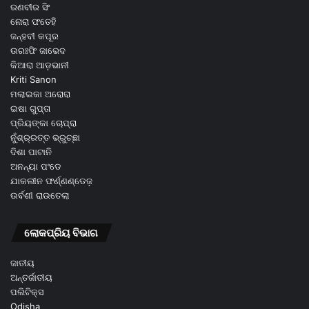
ରଣବୀର ସିଂ
ନୋରା ଫତେହି
ଜନ୍ହବୀ କପୂର
ଉରଃଫି ଜାଭେଦ
କିଆରା ଆଡ଼ଭାନୀ
Kriti Sanon
ମଲାଇକା ଅରୋରା
ଇଷା ଗୁପ୍ତା
ପ୍ରିୟଙ୍କା ଚୋପ୍ରା
ନୁଁଶ୍ର୍ରତ୍ତ ଭ୍ରୁଚ୍ଛା
ଦିଶା ପାଟାନି
ଅନନ୍ୟା ପଂଡେ
ଯାକଲୀନ ଫର୍ଣ୍ଣଣ୍ଡେଜ଼
ଉର୍ବଶୀ ରାଉତେଲା
ଲୋକପ୍ରିୟ ବିଭାଗ
ଜାତୀୟ
ଅନ୍ତର୍ଜାତୀୟ
ପଲିଟିକ୍ସ
Odisha