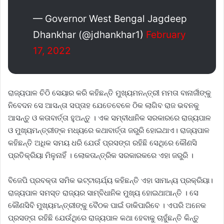
— Governor West Bengal Jagdeep
Dhankhar (@jdhankhar1)
February
17, 2022
ରାଜ୍ୟପାଳ ଚିଠି ସେୟାର କରି କହିଛନ୍ତି ମୁଖ୍ୟମନନ୍ତ୍ରୀ ମମତା ବାନାର୍ଜୀଙ୍କୁ
ନିବେଦନ ସେ ଆସନ୍ତା ସପ୍ତାହ ଯେତେବେଳେ ଠିକ ଲାଗିବ ରାଜ ଭବନକୁ
ଆସନ୍ତୁ ଓ କତାବାର୍ତ୍ତା ହୁଅନ୍ତୁ । ଏକ ସମ୍ବୀଧାନିକ ସରକାରରେ ରାଜ୍ୟପାଳ
ଓ ମୁଖ୍ୟମନ୍ତ୍ରୀଙ୍କ ମଧ୍ୟରେ କଥାବାର୍ତ୍ତା ଜରୁରି ହୋଇଥାଏ। ରାଜ୍ୟପାଳ
କହିଛନ୍ତି ଅଧିକ ସମୟ ଧରି ଯେଉଁ ପ୍ରସଙ୍ଗ ରହିଛି ସେଥିରେ କୌଣସି
ପ୍ରତିକ୍ରିୟା ମିଳୁନାହିଁ । ଲୋକତାନ୍ତ୍ରିକ ସରକାରକରେ ଏହା ଜରୁରି ।
ବିଜେପି ପ୍ରବକ୍ତା ସମିକ ଭଟ୍ଟାଚାର୍ଯ୍ୟ କହିଛନ୍ତି ଏହା ସାମାନ୍ୟ ପ୍ରକ୍ରିୟା।
ରାଜ୍ୟପାଳ ସମସ୍ତ ରାଜ୍ୟର ସାମ୍ବିଧାନିକ ମୁଖ୍ୟ ହୋଇଥାଆନ୍ତି । ସେ
କୌଣସିବି ମୁଖ୍ୟମନ୍ତ୍ରୀଙ୍କୁ ବୈଠକ ପାଇଁ ଡାକିପାରିବେ । ଏପରି ଅନେକ
ପ୍ରସଙ୍ଗ ରହିଛି ଯେଉଁଥିରେ ରାଜ୍ୟପାଳ କଥା ହେବାକୁ ଚାହୁଁଛନ୍ତି କିନ୍ତୁ