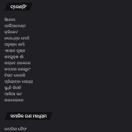
ଟ୍ରେଣ୍ଡିଂ
ସିନେମା
ପାର୍ଲିଆମେଣ୍ଟ
କ୍ରିକେଟ
ନରେନ୍ଦ୍ର ମୋଦି
ଅନୁଷ୍କା ଶର୍ମା
ଏଲୋନ ମୁଷ୍କ
ଶହରୁକ୍ଷ ଖାଁ
ଉଦ୍ଧବ ଥାକେରେ
କଙ୍ଗନା ରଣୟୁତଂ
ବିରାଟ କୋହଲି
ପ୍ରିୟଙ୍କା ଚୋପ୍ରା
ସୁନ୍ନି ଲିଓନି
ଆଲିଆ ଭଟ
ଉକରେଇନେ
ସମାଜିକ ଗଣ ମାଧ୍ୟମ
କାଟ୍ରିନା କୈଫ