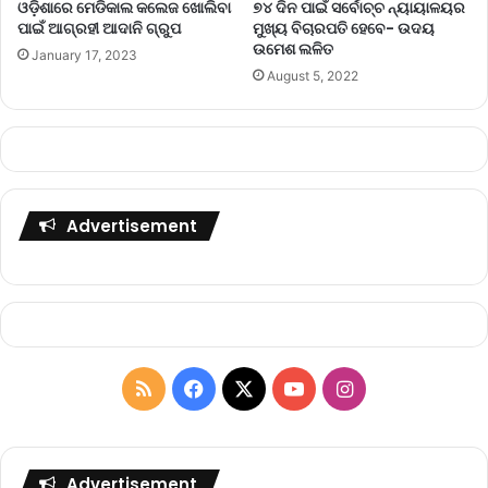
ଓଡ଼ିଶାରେ ମେଡିକାଲ କଲେଜ ଖୋଲିବା
୭୪ ଦିନ ପାଇଁ ସର୍ବୋଚ୍ଚ ନ୍ୟାୟାଳୟର
ପାଇଁ ଆଗ୍ରହୀ ଆଦାନି ଗ୍ରୁପ
ମୁଖ୍ୟ ବିଚାରପତି ହେବେ- ଉଦୟ
ଉମେଶ ଲଳିତ
January 17, 2023
August 5, 2022
Advertisement
R
F
X
Y
I
S
a
o
n
S
c
u
s
Advertisement