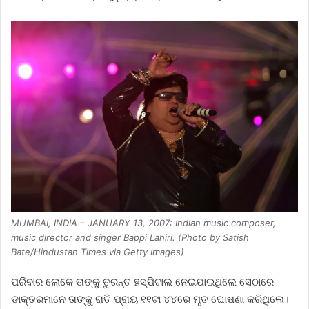
MUMBAI, INDIA – JANUARY 13, 2007: Indian music composer,
music director and singer Bappi Lahiri. (Photo by Satish
Bate/Hindustan Times via Getty Images)
ପରିବାର ଲୋକେ ତାଙ୍କୁ ତୁରନ୍ତ ହସ୍ପିଟାଲ ନେଇଯାଇଥିଲେ ସେଠାରେ
ଡାକ୍ତରମାନେ ତାଙ୍କୁ ରାତି ପ୍ରାୟ ୧୧ଟା ୪୪ରେ ମୃତ ଘୋଷଣା କରିଥିଲେ।