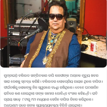
ମୁମ୍ବାଇ() ବଲିଉଡ ସଙ୍ଗିତକାର ବାପି ଲହରୀଙ୍କ ଅଚାନକ ମୃତ୍ୟୁ ଖବର
ସାରା ଦେଶକୁ ସ୍ତବ୍ଧ କରିଛି। ବଲିଉଡର ଲୋକପ୍ରିୟ ଗାୟକ ଥିଲେ ବାପିଦା।
ଦୀର୍ଘବର୍ଷରୁ ଲୋକଙ୍କୁ ନିଜ ସ୍ୱରରେ ବାନ୍ଧି ରଖିଥିଲେ। ତେବେ ଘଟଣାଦିନ
ରାତିରେ କଣ ହୋଇଥିଲା ତାଙ୍କ ଜାମାତା ଗୋବିନ୍ଦ ବଂସଲ କହିଛନ୍ତି। ରାତି
ପ୍ରାୟ ସାଢ଼େ ୮ଟାରୁ ୯ଟା ମଧ୍ୟରେ ସେଦିନ ବାପିଦା ଡିନର କରିଥିଲେ।
ଅଧଘଣ୍ଟା ପରେ ତାଙ୍କ ସ୍ୱାସ୍ଥ୍ୟାବସ୍ଥା ବିଗିଡି ଯାଇଥିଲା।