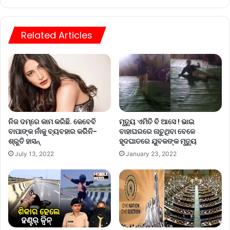
Related Articles
ନିଜ ଦମ୍‌ରେ କାମ କରିଛି. କେବେବି
ମୃତ୍ୟୁ ଏମିତି ବି ଆସେ ! ଭାଇ
ବାପାଙ୍କ ନାଁକୁ ବ୍ୟବହାର କରିିନି-
ବାହାଘରରେ ନାଚୁଥିବା ବେଳେ
ଶ୍ରୁତି ହାସନ୍‌
ହୃଦଘାତରେ ଯୁବକଙ୍କ ମୃତ୍ୟୁ
July 13, 2022
January 23, 2022