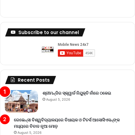
Subscribe to our channel
Recent Posts
ଶ୍ରୀମନ୍ଦିର ସ୍କ୍ୱାର୍ଡ ନିଯୁକ୍ତି ନାଁରେ ଠକେଇ
August 5, 2026
ରେଭେନ୍ସା ବିଶ୍ୱବିଦ୍ୟାଳୟରେ ବିଧାୟକ ଓ ଟିଚର୍ସ ଆସୋସିଏସନ୍‌ଙ୍କ
ମଧ୍ୟରେ ବିବାଦ ନୂଆ ମୋଡ଼
August 5, 2026