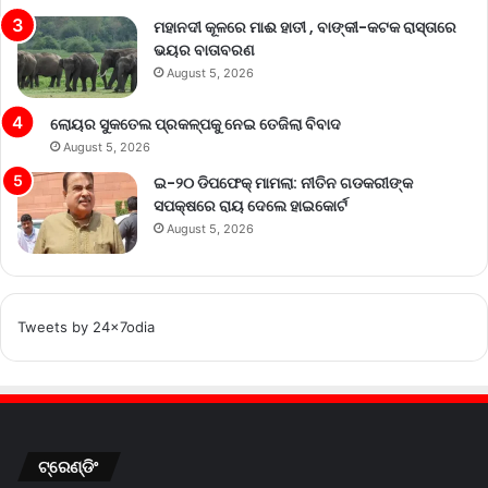
ମହାନଦୀ କୂଳରେ ମାଈ ହାତୀ , ବାଙ୍କୀ-କଟକ ରାସ୍ତାରେ
ଭୟର ବାତାବରଣ
August 5, 2026
ଲୋୟର ସୁକତେଲ ପ୍ରକଳ୍ପକୁ ନେଇ ତେଜିଲା ବିବାଦ
August 5, 2026
ଇ-୨୦ ଡିପଫେକ୍ ମାମଲା: ନୀତିନ ଗଡକରୀଙ୍କ
ସପକ୍ଷରେ ରାୟ ଦେଲେ ହାଇକୋର୍ଟ
August 5, 2026
Tweets by 24x7odia
ଟ୍ରେଣ୍ଡିଂ