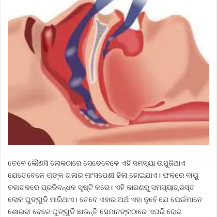
ତେବେ କୌଣସି ଲୋକଠାରେ ସେତେବେଳେ ଏହି ସମସ୍ୟା ଉପୁଜିଥାଏ
ଯେତେବେଳେ ତାଙ୍କ ଗଳାର ମାଂସପେଶୀ ଢିଲା ହୋଇଯାଏ। ଫଳରେ ବାୟୁ
ଚଳାଚଳରେ ପ୍ରତିବନ୍ଧକ ସୃଷ୍ଟି କରେ। ଏହି କାରଣରୁ ସମସ୍ୟାଗ୍ରସ୍ତ
ଲୋକ ଘୁଙ୍ଗୁଡି ମାରିଥାଏ। ତେବେ ଏହାର ଅର୍ଥ ଏହା ନୁହେଁ ଯେ ଯେଉଁମାନେ
ଶୋଇବା ବେଳେ ଘୁଙ୍ଗୁଡି ଛାଡନ୍ତି ସେମାନଙ୍କଠାରେ ଏପରି ରୋଗ