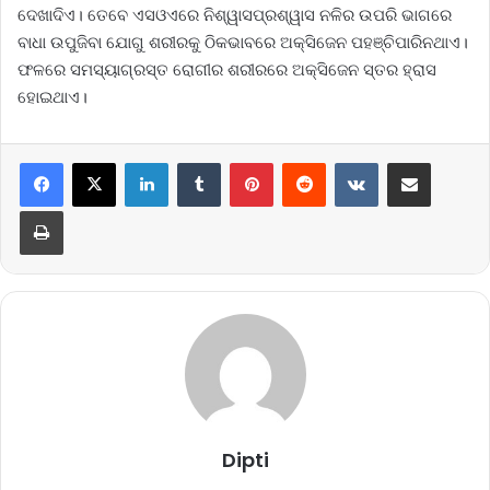
ଦେଖାଦିଏ। ତେବେ ଏସଓଏରେ ନିଶ୍ୱାସପ୍ରଶ୍ୱାସ ନଳିର ଉପରି ଭାଗରେ
ବାଧା ଉପୁଜିବା ଯୋଗୁ ଶରୀରକୁ ଠିକଭାବରେ ଅକ୍ସିଜେନ ପହଞ୍ଚିପାରିନଥାଏ।
ଫଳରେ ସମସ୍ୟାଗ୍ରସ୍ତ ରୋଗୀର ଶରୀରରେ ଅକ୍ସିଜେନ ସ୍ତର ହ୍ରାସ
ହୋଇଥାଏ।
LinkedIn
Tumblr
Pinterest
Reddit
VKontakte
Share via Email
Print
Dipti