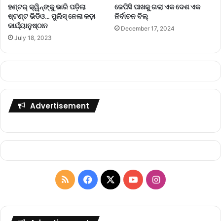
ହଣ୍ଟର୍‌ କ୍ୱିନ୍‌ଙ୍କୁ ଭାରି ପଡ଼ିଲା
ଜେପିସି ପାଖକୁ ଗଲା ଏକ ଦେଶ ଏକ
ଷ୍ଟଣ୍ଟ ଭିଡିଓ… ପୁଲିସ୍ ନେଲା କଡ଼ା
ନିର୍ବାଚନ ବିଲ୍
କାର୍ଯ୍ୟାନୁଷ୍ଠାନ
December 17, 2024
July 18, 2023
Advertisement
R
F
X
Y
I
S
a
o
n
S
c
u
s