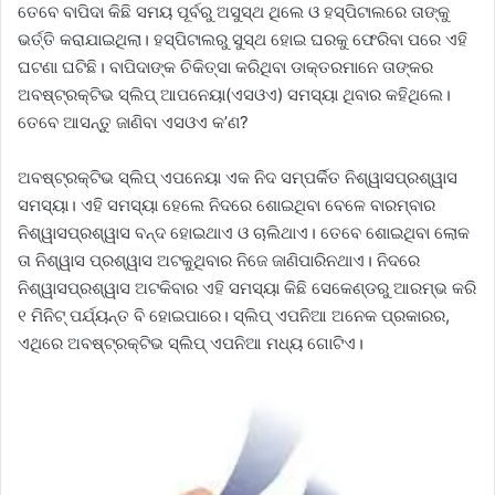
ତେବେ ବାପିଦା କିଛି ସମୟ ପୂର୍ବରୁ ଅସୁସ୍ଥ ଥିଲେ ଓ ହସ୍ପିଟାଲରେ ତାଙ୍କୁ
ଭର୍ତ୍ତି କରାଯାଇଥିଲା। ହସ୍ପିଟାଲରୁ ସୁସ୍ଥ ହୋଇ ଘରକୁ ଫେରିବା ପରେ ଏହି
ଘଟଣା ଘଟିଛି। ବାପିଦାଙ୍କ ଚିକିତ୍ସା କରିଥିବା ଡାକ୍ତରମାନେ ତାଙ୍କର
ଅବଷ୍ଟ୍ରକ୍ଟିଭ ସ୍ଲିପ୍ ଆପନେୟା(ଏସଓଏ) ସମସ୍ୟା ଥିବାର କହିଥିଲେ।
ତେବେ ଆସନ୍ତୁ ଜାଣିବା ଏସଓଏ କ’ଣ?
ଅବଷ୍ଟ୍ରକ୍ଟିଭ ସ୍ଲିପ୍ ଏପନେୟା ଏକ ନିଦ ସମ୍ପର୍କିତ ନିଶ୍ୱାସପ୍ରଶ୍ୱାସ
ସମସ୍ୟା। ଏହି ସମସ୍ୟା ହେଲେ ନିଦରେ ଶୋଇଥିବା ବେଳେ ବାରମ୍ବାର
ନିଶ୍ୱାସପ୍ରଶ୍ୱାସ ବନ୍ଦ ହୋଇଥାଏ ଓ ଚାଲିଥାଏ। ତେବେ ଶୋଇଥିବା ଲୋକ
ତା ନିଶ୍ୱାସ ପ୍ରଶ୍ୱାସ ଅଟକୁଥିବାର ନିଜେ ଜାଣିପାରିନଥାଏ। ନିଦରେ
ନିଶ୍ୱାସପ୍ରଶ୍ୱାସ ଅଟକିବାର ଏହି ସମସ୍ୟା କିଛି ସେକେଣ୍ଡରୁ ଆରମ୍ଭ କରି
୧ ମିନିଟ୍‌ ପର୍ଯ୍ୟନ୍ତ ବି ହୋଇପାରେ। ସ୍ଲିପ୍ ଏପନିଆ ଅନେକ ପ୍ରକାରର,
ଏଥିରେ ଅବଷ୍ଟ୍ରକ୍ଟିଭ ସ୍ଲିପ୍ ଏପନିଆ ମଧ୍ୟ ଗୋଟିଏ।