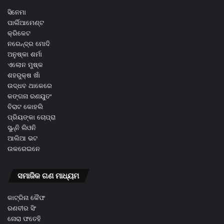
ସିନେମା
ପାର୍ଲିଆମେଣ୍ଟ
କ୍ରିକେଟ
ନରେନ୍ଦ୍ର ମୋଦି
ଅନୁଷ୍କା ଶର୍ମା
ଏଲୋନ ମୁଷ୍କ
ଶହରୁକ୍ଷ ଖାଁ
ଉଦ୍ଧବ ଥାକେରେ
କଙ୍ଗନା ରଣୟୁତଂ
ବିରାଟ କୋହଲି
ପ୍ରିୟଙ୍କା ଚୋପ୍ରା
ସୁନ୍ନି ଲିଓନି
ଆଲିଆ ଭଟ
ଉକରେଇନେ
ସମାଜିକ ଗଣ ମାଧ୍ୟମ
କାଟ୍ରିନା କୈଫ
ରଣବୀର ସିଂ
ନୋରା ଫତେହି