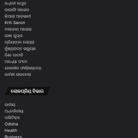
ଜନ୍ହବୀ କପୂର
ଉରଃଫି ଜାଭେଦ
କିଆରା ଆଡ଼ଭାନୀ
Kriti Sanon
ମଲାଇକା ଅରୋରା
ଇଷା ଗୁପ୍ତା
ପ୍ରିୟଙ୍କା ଚୋପ୍ରା
ନୁଁଶ୍ର୍ରତ୍ତ ଭ୍ରୁଚ୍ଛା
ଦିଶା ପାଟାନି
ଅନନ୍ୟା ପଂଡେ
ଯାକଲୀନ ଫର୍ଣ୍ଣଣ୍ଡେଜ଼
ଉର୍ବଶୀ ରାଉତେଲା
ଲୋକପ୍ରିୟ ବିଭାଗ
ଜାତୀୟ
ଅନ୍ତର୍ଜାତୀୟ
ପଲିଟିକ୍ସ
Odisha
Health
Business