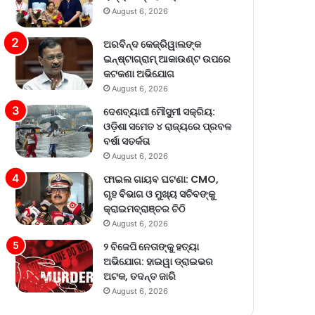
August 6, 2026
ଅରବିନ୍ଦ କେଜ୍ରିୱାଲଙ୍କ
ଇନ୍‌ଷ୍ଟାଗ୍ରାମ୍ ଆକାଉଣ୍ଟ ଉପରେ
କଟକଣା ଅଭିଯୋଗ
August 6, 2026
ଦେଶବ୍ୟାପୀ ମୌସୁମୀ ସକ୍ରିୟ:
ଓଡ଼ିଶା ସମେତ ୪ ରାଜ୍ୟରେ ପ୍ରବଳ
ବର୍ଷା ସତର୍କତା
August 6, 2026
ଫାଇଲ ଗାୟବ ଘଟଣା: CMO,
ଗୃହ ବିଭାଗ ଓ ମୁଖ୍ୟ ସଚିବଙ୍କୁ
କ୍ରାଇମବ୍ରାଞ୍ଚର ଚିଠି
August 6, 2026
୨ ବିଜେପି ନେତାଙ୍କୁ ହତ୍ୟା
ଅଭିଯୋଗ: ହାଇୱା ଡ୍ରାଇଭର
ଅଟକ, ତଦନ୍ତ ଜାରି
August 6, 2026