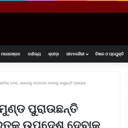
ମନୋରଞ୍ଜନ
ବାଣିଜ୍ୟ
କ୍ରୀଡ଼ା
ଜୀବନଶୈଳୀ
ବିଜ୍ଞାନ ଓ ପ୍ରଯୁକ୍ତି
ସ୍‌ଲାମିକ୍‌ ଦେଶ, ଭାରତକୁ ଉପଦେଶ ଦେବାକୁ କରୁଛନ୍ତି ପ୍ରୟାସ
ମୁଣ୍ଡ ପୁରାଉଛନ୍ତି
ଭାରତକୁ ଉପଦେଶ ଦେବାକୁ