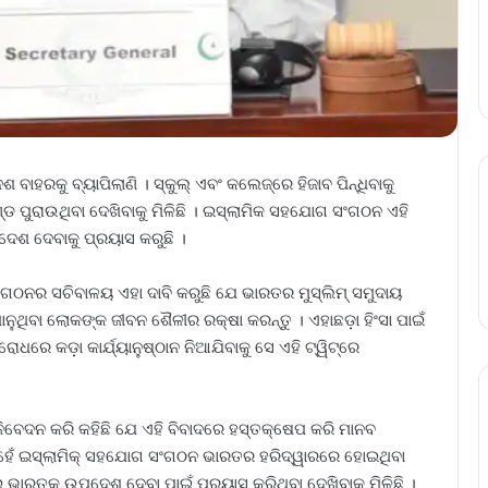
 ବାହରକୁ ବ୍ୟାପିଲାଣି । ସ୍କୁଲ୍‌ ଏବଂ କଲେଜ୍‌ରେ ହିଜାବ ପିନ୍ଧିବାକୁ
୍ଡ ପୁରାଉଥିବା ଦେଖିବାକୁ ମିଳିଛି । ଇସ୍ଲାମିକ ସହଯୋଗ ସଂଗଠନ ଏହି
େଶ ଦେବାକୁ ପ୍ରୟାସ କରୁଛି ।
ସଂଗଠନର ସଚିବାଳୟ ଏହା ଦାବି କରୁଛି ଯେ ଭାରତର ମୁସ୍‌ଲିମ୍‌ ସମୁଦାୟ
 ମାନୁଥିବା ଲୋକଙ୍କ ଜୀବନ ଶୈଳୀର ରକ୍ଷା କରନ୍ତୁ । ଏହାଛଡ଼ା ହିଂସା ପାଇଁ
ୋଧରେ କଡ଼ା କାର୍ଯ୍ୟାନୁଷ୍ଠାନ ନିଆଯିବାକୁ ସେ ଏହି ଟ୍ୱିଟ୍‌ରେ
ନିବେଦନ କରି କହିଛି ଯେ ଏହି ବିବାଦରେ ହସ୍ତକ୍ଷେପ କରି ମାନବ
ନୁହେଁ ଇସ୍‌ଲାମିକ୍‌ ସହଯୋଗ ସଂଗଠନ ଭାରତର ହରିଦ୍ୱାରରେ ହୋଇଥିବା
ଇ ଭାରତକୁ ଉପଦେଶ ଦେବା ପାଇଁ ପ୍ରୟାସ କରିଥିବା ଦେଖିବାକୁ ମିଳିଛି ।