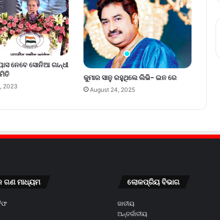
୍ୟାସ ନେବେ ସୋନିଆ ଗାନ୍ଧୀ
ମିତି
କୁମାର ସାନୁ ରହୁଥିଲେ ଲିଭି- ଇନ ରେ
, 2023
August 24, 2025
କ ଗଣ ମାଧ୍ୟମ
ଲୋକପ୍ରିୟ ବିଭାଗ
କୈଫ
ଜାତୀୟ
ଅନ୍ତର୍ଜାତୀୟ