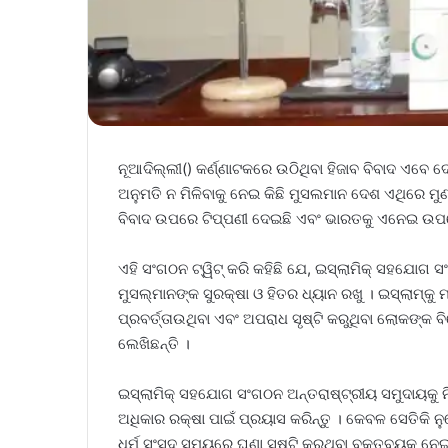
ନୂଆଦିଲ୍ଲୀ() କର୍ଣ୍ଣାଟକରେ ଉଠିଥିବା ହିଜାବ ବିବାଦ ଏବେ ଦେଶ
ଅନୁମତି ନ ମିଳିବାକୁ ନେଇ କିଛି ମୁସଲମାନ ଦେଶ ଏଥିରେ ମୁଣ
ବିବାଦ ଉପରେ ଟିପ୍ପଣୀ ଦେଇଛି ଏବଂ ଭାରତକୁ ଏନେଇ ଉପଦ
ଏହି ସଂଗଠନ ଟ୍ୱିଟ୍‌ କରି କହିଛି ଯେ, ଇସ୍ଲାମିକ୍‌ ସହଯୋଗ 
ମୁସଲ୍‌ମାନଙ୍କ ସୁରକ୍ଷା ଓ ହିତର ଧ୍ୟାନ ରଖୁ । ଇସ୍‌ଲାମ୍‌କୁ
ପ୍ରବର୍ତ୍ତାଉଥିବା ଏବଂ ଅପରାଧ ସୃଷ୍ଟି କରୁଥିବା ଲୋକଙ୍କ ବିର
ଲେଖିଛନ୍ତି ।
ଇସ୍‌ଲାମିକ୍‌ ସହଯୋଗ ସଂଗଠନ ଅନ୍ତରାଷ୍ଟ୍ରୀୟ ସମୁଦାୟକୁ 
ଅଧିକାର ରକ୍ଷା ପାଇଁ ପ୍ରୟାସ କରିନ୍ତୁ । କେବଳ ସେତିକି 
ଧର୍ମ ସଂସଦ ସମୟରେ ଘୃଣା ସୃଷ୍ଟି କରୁଥିବା ବକ୍ତବ୍ୟକୁ ନେ