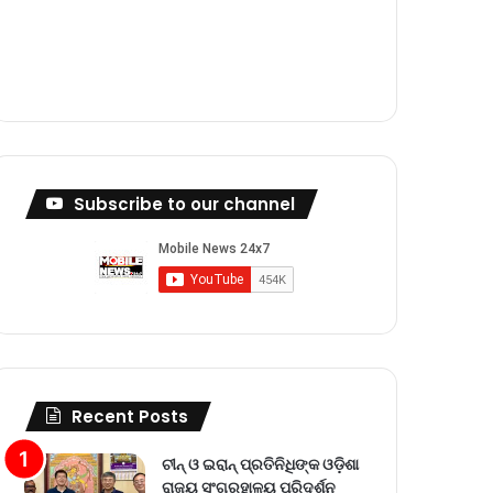
m
Subscribe to our channel
Recent Posts
ଚୀନ୍ ଓ ଇରାନ୍ ପ୍ରତିନିଧିଙ୍କ ଓଡ଼ିଶା
ରାଜ୍ୟ ସଂଗ୍ରହାଳୟ ପରିଦର୍ଶନ