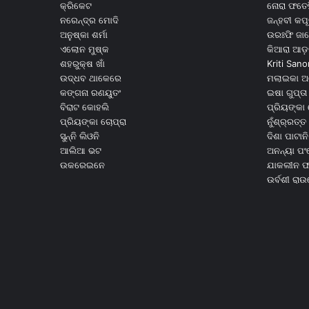
କ୍ରିକେଟ
ନୋରା ଫତେହ
ନରେନ୍ଦ୍ର ମୋଦି
ଜନ୍ହବୀ କପ
ଅନୁଷ୍କା ଶର୍ମା
ଉରଃଫି ଜା
ଏଲୋନ ମୁଷ୍କ
କିଆରା ଆଡ଼
ଶହରୁକ୍ଷ ଖାଁ
Kriti Sano
ଉଦ୍ଧବ ଥାକେରେ
ମଲାଇକା ଅ
କଙ୍ଗନା ରଣୟୁତଂ
ଇଷା ଗୁପ୍ତା
ବିରାଟ କୋହଲି
ପ୍ରିୟଙ୍କା 
ପ୍ରିୟଙ୍କା ଚୋପ୍ରା
ନୁଁଶ୍ର୍ରତ୍ତ 
ସୁନ୍ନି ଲିଓନି
ଦିଶା ପାଟାନି
ଆଲିଆ ଭଟ
ଅନନ୍ୟା ପଂ
ଉକରେଇନେ
ଯାକଲୀନ ଫର
ଉର୍ବଶୀ ରା