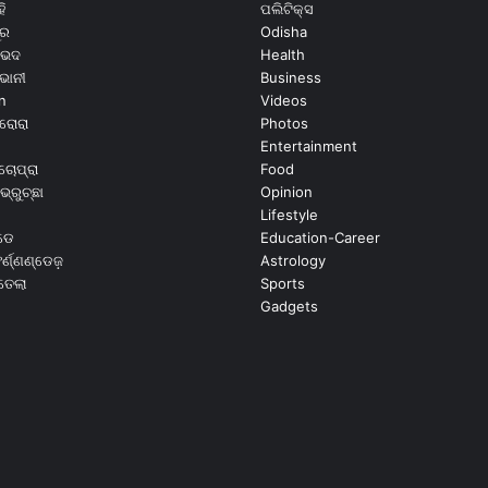
ି
ପଲିଟିକ୍ସ
ୂର
Odisha
ଭେଦ
Health
ଭାନୀ
Business
n
Videos
ରୋରା
Photos
Entertainment
ଚୋପ୍ରା
Food
ଭ୍ରୁଚ୍ଛା
Opinion
Lifestyle
ଡେ
Education-Career
୍ଣ୍ଣଣ୍ଡେଜ଼
Astrology
ଉତେଲା
Sports
Gadgets