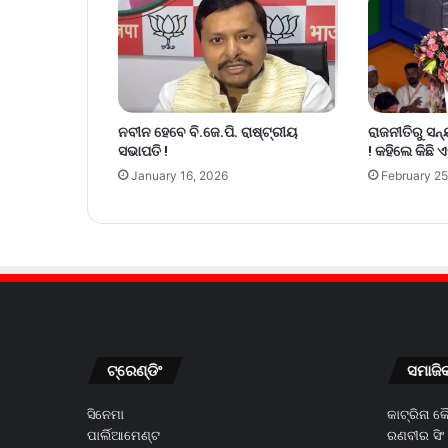
ନବୀନ ହେବେ ବି.ଜେ.ପି. ରାଷ୍ଟ୍ରୀୟ
ରାଜନୀତିରୁ ସନ
ସଭାପତି !
! କହିଲେ କିଛି ଏ
January 16, 2026
February 25
ଟ୍ରେଣ୍ଡିଂ
ସମାଜି
ସିନେମା
କାଟ୍ରିନା 
ପାର୍ଲିଆମେଣ୍ଟ
ରଣବୀର ସିଂ