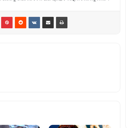
lr
Pinterest
Reddit
VKontakte
Share via Email
Print