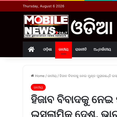
Thursday, August 6 2026
Home
ଓଡ଼ିଶା
ଜାତୀୟ
ରାଜନୀତି
ଅନ୍ତର୍ଜାତୀୟ
Home
/
ଜାତୀୟ
/
ହିଜାବ ବିବାଦକୁ ନେଇ ମୁଣ୍ଡ ପୁରାଉଛନ୍ତି ଇ
ଜାତୀୟ
ହିଜାବ ବିବାଦକୁ ନେଇ 
ଇସ୍‌ଲାମିକ୍‌ ଦେଶ, 