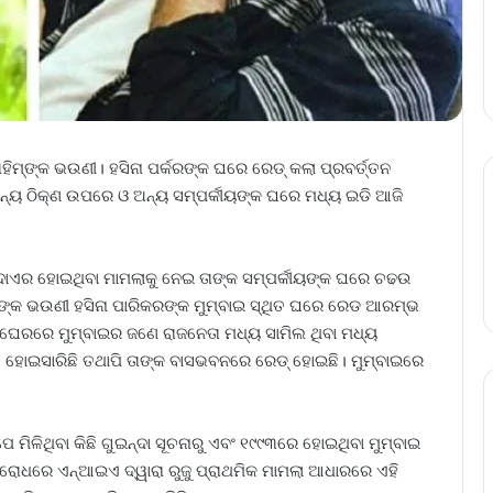
ାହିମ୍‌ଙ୍କ ଭଉଣୀ। ହସିନା ପର୍କରଙ୍କ ଘରେ ରେଡ୍‌ କଲା ପ୍ରବର୍ତ୍ତନ
ର ଅନ୍ୟ ଠିକ୍‌ଣ ଉପରେ ଓ ଅନ୍ୟ ସମ୍ପର୍କୀୟଙ୍କ ଘରେ ମଧ୍ୟ ଇଡି ଆଜି
େ ଦାଏର ହୋଇଥିବା ମାମଲାକୁ ନେଇ ତାଙ୍କ ସମ୍ପର୍କୀୟଙ୍କ ଘରେ ଚଢଉ
 ତାଙ୍କ ଭଉଣୀ ହସିନା ପାରିକରଙ୍କ ମୁମ୍ବାଇ ସ୍ଥିତ ଘରେ ରେଡ ଆରମ୍ଭ
ଉ ଘେରରେ ମୁମ୍ବାଇର ଜଣେ ରାଜନେତା ମଧ୍ୟ ସାମିଲ ଥିବା ମଧ୍ୟ
ତ ହୋଇସାରିଛି ତଥାପି ତାଙ୍କ ବାସଭବନରେ ରେଡ୍ ହୋଇଛି। ମୁମ୍ବାଇରେ
ୂପେ ମିଳିଥିବା କିଛି ଗୁଇନ୍ଦା ସୂଚନାରୁ ଏବଂ ୧୯୯୩ରେ ହୋଇଥିବା ମୁମ୍ବାଇ
ିରୋଧରେ ଏନ୍‌ଆଇଏ ଦ୍ୱାରା ରୁଜୁ ପ୍ରାଥମିକ ମାମଲା ଆଧାରରେ ଏହି