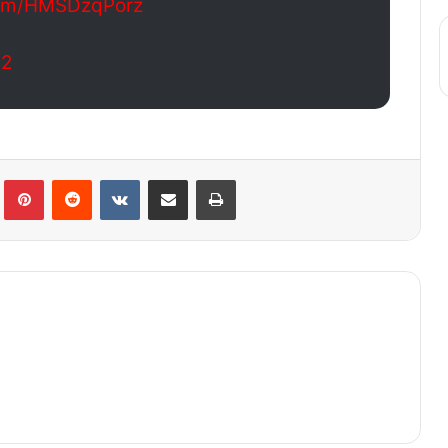
.com/HMSDzqPorz
22
lr
Pinterest
Reddit
VKontakte
Share via Email
Print