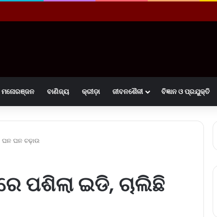
ମନୋରଞ୍ଜନ
ବାଣିଜ୍ୟ
କ୍ରୀଡ଼ା
ଜୀବନଶୈଳୀ
ବିଜ୍ଞାନ ଓ ପ୍ରଯୁକ୍ତି
ଛି ଘନ ଘନ ଚଢ଼ାଉ
 ପଶିଲା ଇଡି, ଚାଲିଛି