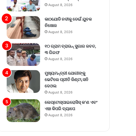
August 8, 2026
କାଠଯୋଡି ନଦୀକୁ ଡେଇଁ ଯୁବକ
ନିଖୋଜ
August 8, 2026
୧୦ ଗ୍ରାମ ବ୍ରାଉନ୍ ସୁଗାର ଜବତ,
୩ ଗିରଫ
August 8, 2026
ମୁଖ୍ୟମନ୍ତ୍ରୀ ଯୋଗୀଙ୍କୁ
ଭେଟିଲେ ପ୍ରୀତି ଜିଣ୍ଟା,ସନି
ଦେଓଲ
August 8, 2026
ଲେପ୍ଟୋସ୍ପାଇରୋସିସ୍ କ’ଣ ଏବଂ
ଏହା କିପରି ବ୍ୟାପେ
August 8, 2026