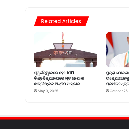
Related Articles
ସ୍ୱର୍ଗଦ୍ୱାରରେ ହେବ KIIT
ମୁଦ୍ରା ଯୋଜନ
ବିଶ୍ବବିଦ୍ୟାଳୟରେ ମୃତ ନେପାଳୀ
ଉଦ୍ୟୋଗୀଙ୍କୁ
ଛାତ୍ରୀଙ୍କର ଅନ୍ତିମ ସଂସ୍କାର
ପ୍ରଧାନମନ୍ତ୍ର
May 3, 2025
October 25