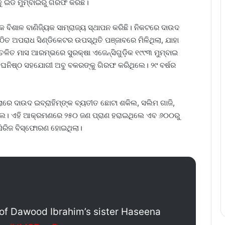
ୁ ଇଡି ମୁମ୍ବାଇରୁ ଗିରଫ କରିଛି।
ବିଶାଳ ବାଣିଜ୍ୟିକ ସାମ୍ରାଜ୍ୟ ସ୍ଥାପନ କରିଛି। ନିକଟରେ ଦାଉଦ
ଗଠିତ ଅପରାଧ ସିଣ୍ଡିକେଟର ଉପସ୍ଥିତି ପଞ୍ଜାବରେ ମିଳିଥିଲା, ଯାହା
ଚଳିତ ମାସ ଆରମ୍ଭରେ ସୁରକ୍ଷା ଏଜେନ୍ସିଗୁଡ଼ିକ ୧୯୯୩ ମୁମ୍ବାଇ
ର ଘନିଷ୍ଠ ସହଯୋଗୀ ଅବୁ ବକରଙ୍କୁ ଗିରଫ କରିଥିଲେ। ୨୯ ବର୍ଷର
 ଦାଉଦ ଇବ୍ରାହିମ୍‌ଙ୍କ ବ୍ୟତୀତ ଛୋଟା ଶକିଲ, ସଲିମ ଗାଜି,
ଲେ। ଏହି ଆକ୍ରମଣରେ ୨୫୦ ଜଣ ପ୍ରାଣ ହରାଇଥିଲେ ଏବ ୬୦୦ରୁ
ିରିଜ ବିସ୍ଫୋରଣ ହୋଇଥିଲା।
e of Dawood Ibrahim’s sister Haseena