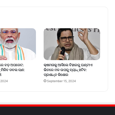
ାରେ ବଡ଼ ଅପଡେଟ;
କ୍ଷମତାକୁ ଆସିଲେ ବିହାରରୁ ଘଣ୍ଟାଏ
 ମିଳିବ ଡବଲ ଋଣ:
ଭିତରେ ମଦ ଉପରୁ ବ୍ୟାନ୍ ହଟିବ:
ୀ
ପ୍ରଶାନ୍ତ କିଶୋର
, 2024
September 15, 2024