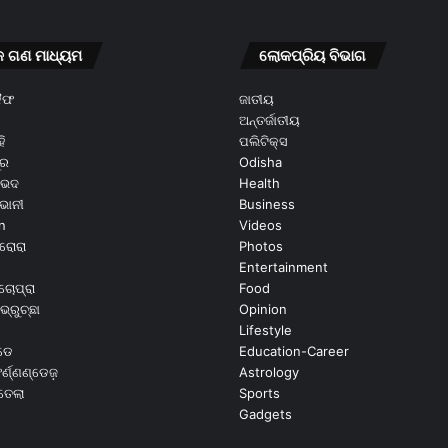
କ ଗଣ ମାଧ୍ୟମ
ଲୋକପ୍ରିୟ ବିଭାଗ
କୈଫ
ଜାତୀୟ
ଅନ୍ତର୍ଜାତୀୟ
ି
ପଲିଟିକ୍ସ
ୂର
Odisha
ଭେଦ
Health
ଭାନୀ
Business
n
Videos
ରୋରା
Photos
Entertainment
ଚୋପ୍ରା
Food
ଭ୍ରୁଚ୍ଛା
Opinion
Lifestyle
ଡେ
Education-Career
୍ଣ୍ଣଣ୍ଡେଜ଼
Astrology
ଉତେଲା
Sports
Gadgets