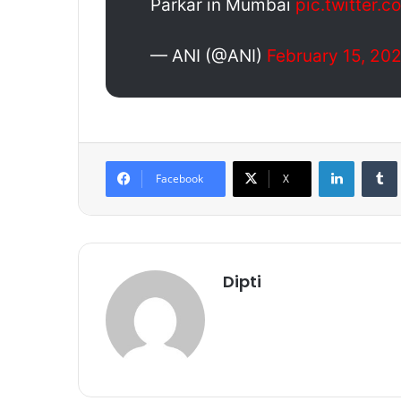
Parkar in Mumbai
pic.twitter
— ANI (@ANI)
February 15, 20
LinkedIn
Tumb
Facebook
X
Dipti