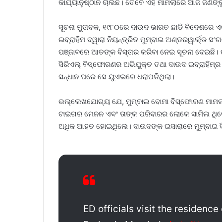
କାର୍ଯ୍ୟାନୁଷ୍ଠାନ ଚାଲିଛି। ତେବେ ଏହି ମାମଲାରେ ଆଜି ଜଣଙ୍କ
ସୂଚନା ମୁତାବକ, ୧୯୮୦ରେ ଦାଉଦ ଭାରତ ଛାଡି ବିଦେଶରେ ଏକ 
ଇବ୍ରାହିମ ଦ୍ୱାରା ନିୟନ୍ତ୍ରିତ ମୁମ୍ବାଇ ଅଣ୍ଡରୱାର୍ଲ୍ଡ ସଂ
ପଞ୍ଜାବରେ ଆତଙ୍କ ବିସ୍ତାର କରିବା ନେଇ ସୂଚନା ଦେଇଛି। 
ସିରିଏଲ୍ ବିସ୍ଫୋରଣର ଅଭିଯୁକ୍ତ ତଥା ଦାଉଦ ଇବ୍ରାହିମ୍‌
ସନ୍ଧାନ ପରେ ସେ ୟୁଏଇରେ ଧରାପଡିଥିଲା।
ଭଲ୍ଲେଖଯୋଗ୍ୟ ଯେ, ମୁମ୍ବାଇ ବୋମା ବିସ୍ଫୋରଣ ମାମଲାରେ
ଟାଇଗର ମେନନ ଏବଂ ତାଙ୍କ ପରିବାରର ଲୋକେ ସାମିଲ ଥି
ଅଧିକ ଆହତ ହୋଇଥିଲେ। ଦାଉଦଙ୍କ ଇସାରାରେ ମୁମ୍ବାଇ ସ
ED officials visit the residenc