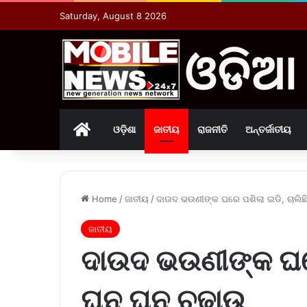
Saturday, August 8 2026
Home
ଓଡ଼ିଶା
ଜାତୀୟ
ରାଜନୀତି
ଅନ୍ତର୍ଜାତୀୟ
Home
/
ଜାତୀୟ
/
ଦାଉଦ ଭଉଣୀଙ୍କ ଘରେ ପଶିଲା ଇଡି, ଚାଲି
ଜାତୀୟ
ଦାଉଦ ଭଉଣୀଙ୍କ ଘରେ
ଘନ ଘନ ଚଢ଼ାଉ