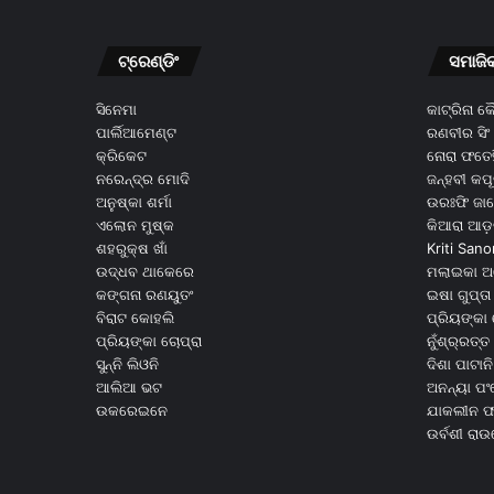
ଟ୍ରେଣ୍ଡିଂ
ସମାଜି
ସିନେମା
କାଟ୍ରିନା 
ପାର୍ଲିଆମେଣ୍ଟ
ରଣବୀର ସିଂ
କ୍ରିକେଟ
ନୋରା ଫତେହ
ନରେନ୍ଦ୍ର ମୋଦି
ଜନ୍ହବୀ କପ
ଅନୁଷ୍କା ଶର୍ମା
ଉରଃଫି ଜା
ଏଲୋନ ମୁଷ୍କ
କିଆରା ଆଡ଼
ଶହରୁକ୍ଷ ଖାଁ
Kriti Sano
ଉଦ୍ଧବ ଥାକେରେ
ମଲାଇକା ଅ
କଙ୍ଗନା ରଣୟୁତଂ
ଇଷା ଗୁପ୍ତା
ବିରାଟ କୋହଲି
ପ୍ରିୟଙ୍କା 
ପ୍ରିୟଙ୍କା ଚୋପ୍ରା
ନୁଁଶ୍ର୍ରତ୍ତ 
ସୁନ୍ନି ଲିଓନି
ଦିଶା ପାଟାନି
ଆଲିଆ ଭଟ
ଅନନ୍ୟା ପଂ
ଉକରେଇନେ
ଯାକଲୀନ ଫର
ଉର୍ବଶୀ ରା