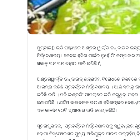
ମୁମ୍ବାଇ() ଇଡି ପଞ୍ଝାରେ ଅଣ୍ଡର ୱାର୍ଲ୍ଡ ଡନ୍‌ ଦାଉଦ ଇବ୍ର
ନିର୍ଦ୍ଦେଶାଳୟ। କେବଳ ହସିନା ପାର୍କର ନୁହେଁ ଡି’ କମ୍ପାନୀ
ସକାଳୁ ଘନ ଘନ ଚଢ଼ାଉ ଜାରି ରଖିଛି।\
ଅଣ୍ଡରୱାର୍ଲ୍ଡ ଡନ୍ ଦାଉଦ୍ ଇବ୍ରାହିମ ବିରୋଧରେ ନିକଟର
ଆରମ୍ଭ କରିଛି ପ୍ରବର୍ତ୍ତନ ନିର୍ଦ୍ଦେଶାଳୟ । ଆଜି ସକାଳୁ
କରିଛି ଇଡି । ମନି ଲଣ୍ଡରିଂ ମାମଲାରେ ଇଡି କରୁଥିବା ଚଢ
ଜଣାପଡିଛି । ଯଦିଓ ଦାଉଦଙ୍କ ଭଉଣୀ ହସିନାଙ୍କର ଦେହାନ୍
ଏକ କାଳୀନ ୧୦ଟି ସ୍ଥାନରେ ଇଡି ରେଡ୍‌ କରିଛି।
ସୂଚନାମୁତାବକ, ପ୍ରବର୍ତ୍ତନ ନିର୍ଦ୍ଦେଶାଳୟକୁ ସ୍ୱତନ୍ତ୍ର ର
ବୋମା ବିସ୍ଫୋରଣର ମୁଖ୍ୟ ଅଭିଯୁକ୍ତ ଦାଉଦ ଇବ୍ରାହିମ୍‌ ବ