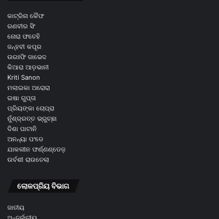
କାଟ୍ରିନା କୈଫ
ରଣବୀର ସିଂ
ନୋରା ଫତେହି
ଜନ୍ହବୀ କପୂର
ଉରଃଫି ଜାଭେଦ
କିଆରା ଆଡ଼ଭାନୀ
Kriti Sanon
ମଲାଇକା ଅରୋରା
ଇଷା ଗୁପ୍ତା
ପ୍ରିୟଙ୍କା ଚୋପ୍ରା
ନୁଁଶ୍ର୍ରତ୍ତ ଭ୍ରୁଚ୍ଛା
ଦିଶା ପାଟାନି
ଅନନ୍ୟା ପଂଡେ
ଯାକଲୀନ ଫର୍ଣ୍ଣଣ୍ଡେଜ଼
ଉର୍ବଶୀ ରାଉତେଲା
ଲୋକପ୍ରିୟ ବିଭାଗ
ଜାତୀୟ
ଅନ୍ତର୍ଜାତୀୟ