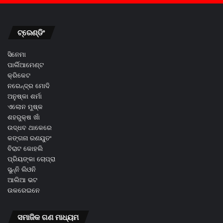
ଟ୍ରେଣ୍ଡିଂ
ସିନେମା
ପାର୍ଲିଆମେଣ୍ଟ
କ୍ରିକେଟ
ନରେନ୍ଦ୍ର ମୋଦି
ଅନୁଷ୍କା ଶର୍ମା
ଏଲୋନ ମୁଷ୍କ
ଶହରୁକ୍ଷ ଖାଁ
ଉଦ୍ଧବ ଥାକେରେ
କଙ୍ଗନା ରଣୟୁତଂ
ବିରାଟ କୋହଲି
ପ୍ରିୟଙ୍କା ଚୋପ୍ରା
ସୁନ୍ନି ଲିଓନି
ଆଲିଆ ଭଟ
ଉକରେଇନେ
ସମାଜିକ ଗଣ ମାଧ୍ୟମ