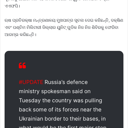
ଏଏଫପି।
ଋଷ ପ୍ରତିରକ୍ଷା ମନ୍ତ୍ରଣାଳୟ ମୁଖପାତ୍ର ସୂଚନା ଦେଇ କହିଛନ୍ତି, ଦକ୍ଷିଣ
ଏବଂ ପଶ୍ଚିମ ମିଲିଟାରୀ ଜିଲ୍ଲାର ୟୁନିଟ୍ ଗୁଡିକ ନିଜ ନିଜ ଶିବିରକୁ ଫେରିବା
ଆରମ୍ଭ କରିଛନ୍ତି।
#UPDATE
Russia’s defence
ministry spokesman said on
Tuesday the country was pulling
back some of its forces near the
Ukrainian border to their bases, in
what would be the first major step