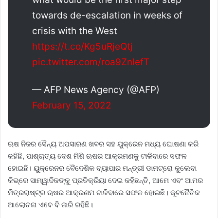
towards de-escalation in weeks of
crisis with the West
https://t.co/Kg5uRjeQtj
pic.twitter.com/roa9ZnIefT
— AFP News Agency (@AFP)
February 15, 2022
ଋଷ ନିଜର ସୈନ୍ୟ ଅପସାରଣ ଖବର ସହ ୟୁକ୍ରେନ ମଧ୍ୟ ଘୋଷଣା କରି
କହିଛି, ପାଶ୍ଚାତ୍ୟ ଦେଶ ମିଶି ଋଷର ଆକ୍ରମଣକୁ ଟାଳିବାରେ ସଫଳ
ହୋଇଛି। ୟୁକ୍ରେନର ବୈଦେଶିକ ବ୍ୟାପାର ମନ୍ତ୍ରୀ ଡାମଟ୍ରୋ କୁଲେବା
କିଭ୍ରେ ସାମ୍ୱାଦିକଙ୍କୁ ପ୍ରତିକ୍ରିୟା ଦେଇ କହିଛନ୍ତି, ଆମେ ଏବଂ ଆମର
ମିତ୍ରରାଷ୍ଟ୍ର ଋଷର ଆକ୍ରଣମ ଟାଳିବାରେ ସଫଳ ହୋଇଛି। କୂଟନୈତିକ
ଆଲୋଚନା ଏବେ ବି ଜାରି ରହିଛି।