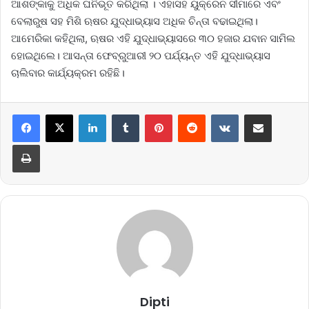
ଆଶଙ୍କାକୁ ଅଧିକ ଘନିଭୂତ କରିଥିଲା । ଏହାସହ ୟୁକ୍ରେନ ସୀମାରେ ଏବଂ
ବେଲାରୁଷ ସହ ମିଶି ଋଷର ଯୁଦ୍ଧାଭ୍ୟାସ ଅଧିକ ଚିନ୍ତା ବଢାଇଥିଲା।
ଆମେରିକା କହିଥିଲା, ଋଷର ଏହି ଯୁଦ୍ଧାଭ୍ୟାସରେ ୩୦ ହଜାର ଯବାନ ସାମିଲ
ହୋଇଥିଲେ। ଆସନ୍ତା ଫେବ୍ରୁଆରୀ ୨୦ ପର୍ଯ୍ୟନ୍ତ ଏହି ଯୁଦ୍ଧାଭ୍ୟାସ
ଚାଲିବାର କାର୍ଯ୍ୟକ୍ରମ ରହିଛି।
LinkedIn
Tumblr
Pinterest
Reddit
VKontakte
Share via Email
Print
Dipti