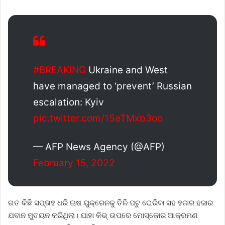
#BREAKING
Ukraine and West
have managed to ‘prevent’ Russian
escalation: Kyiv
pic.twitter.com/15eTMxb3oo
— AFP News Agency (@AFP)
February 15, 2022
ଗତ କିଛି ସପ୍ତାହ ଧରି ଋଷ ୟୁକ୍ରେନକୁ ତିନି ପଟୁ ଘେରିବା ସହ ହଜାର ହଜାର
ଯବାନ ମୁତୟନ କରିଥିଲା। ଯାହା କିଭ୍ ଉପରେ ମୋସ୍କୋର ଆକ୍ରମଣ