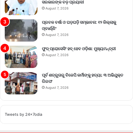
ସରକାରଙ୍କ ବଡ଼ ପ୍ରୟାସ।
August 7, 2026
ପ୍ରବଳ ବର୍ଷା ଓ ଘଡ଼ଘଡ଼ି ସମ୍ଭାବନା: ୧୨ ଜିଲ୍ଲାକୁ
ଓ୍ବାର୍ଣ୍ଣିଂ
August 7, 2026
ଫୁଡ୍ ପ୍ରୋସେସିଂ ହବ୍ ହେବ ଓଡ଼ିଶା: ମୁଖ୍ୟମନ୍ତ୍ରୀ
August 7, 2026
ପୂର୍ବ ଶତ୍ରୁତାରୁ ବିଜେପି କର୍ମୀଙ୍କୁ ହତ୍ୟା; ୩ ଅଭିଯୁକ୍ତ
ଗିରଫ
August 7, 2026
Tweets by 24x7odia