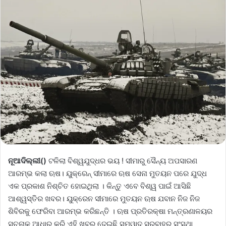
ନୂଆଦିଲ୍ଲୀ()
ଟଳିଲା ବିଶ୍ୱଯୁଦ୍ଧର ଭୟ ! ସୀମାରୁ ସୈନ୍ୟ ଅପସାରଣ
ଆରମ୍ଭ କଲା ଋଷ। ୟୁକ୍ରେନ୍ ସୀମାରେ ଋଷ ସେନା ମୁତୟନ ପରେ ଯୁଦ୍ଧ
ଏକ ପ୍ରକାଶ ନିଶ୍ଚିତ ହୋଇଥିଲା । କିନ୍ତୁ ଏବେ ବିଶ୍ୱ ପାଇଁ ଆସିଛି
ଆଶ୍ୱସ୍ତିର ଖବର। ୟୁକ୍ରେନ ସୀମାରେ ମୁତୟନ ଋଷ ଯବାନ ନିଜ ନିଜ
ଶିବିରକୁ ଫେରିବା ଆରମ୍ଭ କରିଛନ୍ତି । ଋଷ ପ୍ରତିରକ୍ଷା ମନ୍ତ୍ରଣାଳୟର
ସୂଚନାକୁ ଆଧାର କରି ଏହି ଖବର ଦେଇଛି ସମ୍ୱାଦ ସରବାହର ସଂସ୍ଥା