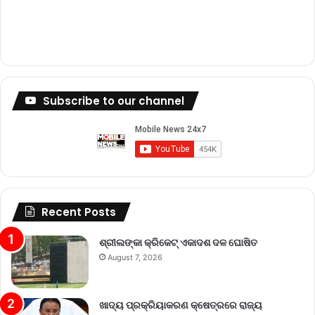
Subscribe to our channel
Recent Posts
ଶ୍ରୀଲଙ୍କା କ୍ରିକେଟ୍‌ ଏକାଦଶ ଦଳ ଘୋଷିତ
August 7, 2026
ଖାଦ୍ୟ ପ୍ରକ୍ରିୟାକରଣ କ୍ଷେତ୍ରରେ ରାଜ୍ୟ