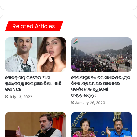
Related Articles
ଶୋଭିକ୍‌ ଠାରୁ ଗଞ୍ଜେଇ ଆଣି
ଦେଶ ପାଳୁଛି ୭୪ ତମ ସାଧାରଣତନ୍ତ୍ର
ସୁଶାନ୍ତଙ୍କୁ ଦେଉଥିଲେ ରିୟା : ଦାବି
ଦିବସ :ପ୍ରଥମ ଥର ପରେଡରେ
କଲା NCB
ପଦର୍ଶନ ହେବ ସ୍ୱଦେଶୀ
ଅସ୍ତ୍ରଶସ୍ତ୍ର
July 13, 2022
January 26, 2023