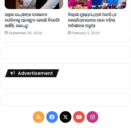
ରାହୁଲ ଗାନ୍ଧୀଙ୍କ ବାସଭବନ
ଦିଲ୍ଲୀ ମୁଖ୍ୟମନ୍ତ୍ରୀ ଅରବିନ୍ଦ
ଘେରିବାକୁ ପ୍ରସ୍ତୁତ ହେଉଛି ବିଜେପି!
କେଜ୍ରିଓ୍ବାଲଙ୍କ ପରେ ବଢିଲା
କାହିଁକି, ଜାଣନ୍ତୁ
ଅତିଶୀଙ୍କ ଅଡୁଆ
September 20, 2024
February 5, 2024
Advertisement
R
F
X
Y
I
S
a
o
n