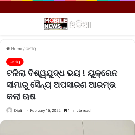
Menu
S
Home
/
ଜାତୀୟ
ଜାତୀୟ
ଟଳିଲା ବିଶ୍ୱଯୁଦ୍ଧ ଭୟ ! ୟୁକ୍ରେନ
ସୀମାରୁ ସୈନ୍ୟ ଅପସାରଣ ଆରମ୍ଭ
କଲା ଋଷ
Dipti
February 15, 2022
1 minute read