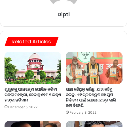
Dipti
Related Articles
ଗୁରୁଙ୍କୁ ପରମାତ୍ମା ଘୋଷିତ କରିବା
ଯାହା କହିଥିଲୁ କରିଛୁ, ଯାହା କହିବୁ
ପଡିଲା ମହଙ୍ଗା, ଦେବାକୁ ହେବ ୧ ଲକ୍ଷ
କରିବୁ; ଏହି ପ୍ରତିଶ୍ରୁତି ସହ ୟୁପି
ଟଙ୍କା ଜରିମାନା
ନିର୍ବାଚନ ପାଇଁ ଘୋଷଣାପତ୍ର ଜାରି
କଲା ବିଜେପି
December 5, 2022
February 8, 2022