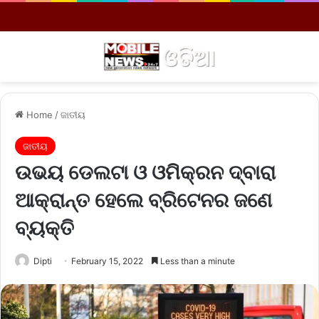
Menu
S
Home
/
ଜାତୀୟ
ଜାତୀୟ
ଉଭୟ ଡେଲଟା ଓ ଓମିକ୍ରନ ଦ୍ବାରା
ଆକ୍ରାନ୍ତ ହେଲେ ବ୍ରିଟେନର ଜଣେ
ବ୍ୟକ୍ତି
Dipti
February 15, 2022
Less than a minute