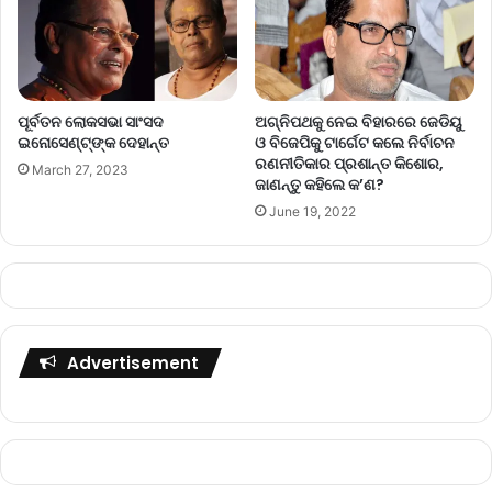
ପୂର୍ବତନ ଲୋକସଭା ସାଂସଦ
ଅଗ୍ନିପଥକୁ ନେଇ ବିହାରରେ ଜେଡିୟୁ
ଇନୋସେଣ୍ଟ୍‌ଙ୍କ ଦେହାନ୍ତ
ଓ ବିଜେପିକୁ ଟାର୍ଗେଟ କଲେ ନିର୍ବାଚନ
ରଣନୀତିକାର ପ୍ରଶାନ୍ତ କିଶୋର,
March 27, 2023
ଜାଣନ୍ତୁ କହିଲେ କ’ଣ?
June 19, 2022
Advertisement