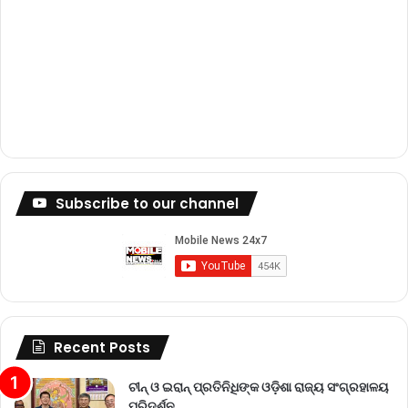
Subscribe to our channel
Recent Posts
ଚୀନ୍ ଓ ଇରାନ୍ ପ୍ରତିନିଧିଙ୍କ ଓଡ଼ିଶା ରାଜ୍ୟ ସଂଗ୍ରହାଳୟ
ପରିଦର୍ଶନ