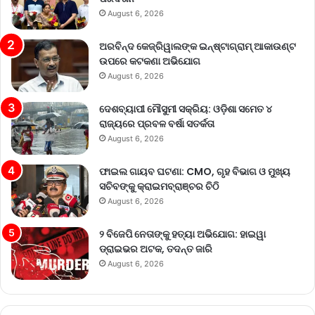
August 6, 2026
ଅରବିନ୍ଦ କେଜ୍ରିୱାଲଙ୍କ ଇନ୍‌ଷ୍ଟାଗ୍ରାମ୍ ଆକାଉଣ୍ଟ
ଉପରେ କଟକଣା ଅଭିଯୋଗ
August 6, 2026
ଦେଶବ୍ୟାପୀ ମୌସୁମୀ ସକ୍ରିୟ: ଓଡ଼ିଶା ସମେତ ୪
ରାଜ୍ୟରେ ପ୍ରବଳ ବର୍ଷା ସତର୍କତା
August 6, 2026
ଫାଇଲ ଗାୟବ ଘଟଣା: CMO, ଗୃହ ବିଭାଗ ଓ ମୁଖ୍ୟ
ସଚିବଙ୍କୁ କ୍ରାଇମବ୍ରାଞ୍ଚର ଚିଠି
August 6, 2026
୨ ବିଜେପି ନେତାଙ୍କୁ ହତ୍ୟା ଅଭିଯୋଗ: ହାଇୱା
ଡ୍ରାଇଭର ଅଟକ, ତଦନ୍ତ ଜାରି
August 6, 2026