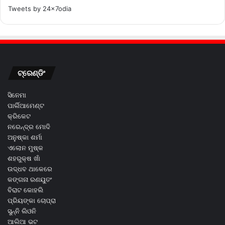
Tweets by 24x7odia
ଟ୍ରେଣ୍ଡିଂ
ସିନେମା
ପାର୍ଲିଆମେଣ୍ଟ
କ୍ରିକେଟ
ନରେନ୍ଦ୍ର ମୋଦି
ଅନୁଷ୍କା ଶର୍ମା
ଏଲୋନ ମୁଷ୍କ
ଶହରୁକ୍ଷ ଖାଁ
ଉଦ୍ଧବ ଥାକେରେ
କଙ୍ଗନା ରଣୟୁତଂ
ବିରାଟ କୋହଲି
ପ୍ରିୟଙ୍କା ଚୋପ୍ରା
ସୁନ୍ନି ଲିଓନି
ଆଲିଆ ଭଟ