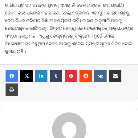
ଭାରିଆଣ୍ଟ ସହ ସମାନତା ଥିବାରୁ ଏହାର ନାଁ ଡେଲଟାକ୍ରନ ରଖାଯାଇଛି।
ତେବେ ବିଶେଷଜ୍ଞଙ୍କ କହିବା କଥା ହେଲା ବର୍ତ୍ତମାନ ଏହି ନୂଆ ଭାରିଆଣ୍ଟକୁ
ନେଇ ଚିନ୍ତା କରିବାର କିଛି ଆବଶ୍ୟକତା ନାହିଁ। କାରଣ ଜାନୁଆରି ମାସରୁ
ଡେଲ୍ଟାକ୍ରନ୍ ଭାରିଆଣ୍ଟ ଚିହ୍ନଟ ହୋଇଥିଲେ ଡେଲ୍ଟାକ୍ରନ୍ ଆକ୍ରାନ୍ତଙ୍କ
ସଂଖ୍ୟା ବୃଦ୍ଧି ନାହିଁ। ଏଥିରୁ ଡେଲ୍ଟାକ୍ରନ୍ ସଂକ୍ରାମକ ନୁହେଁ ବୋଲି
ବିଶେଷଜ୍ଞମାନେ କହୁଥିବା ବେଳେ ଆଗକୁ ଏନେଇ ସ୍ପଷ୍ଟ ସୂଚନା ମିଳିବ ବୋଲି
କୁହାଯାଉଛି।
LinkedIn
Tumblr
Pinterest
Reddit
VKontakte
Share via Email
Print