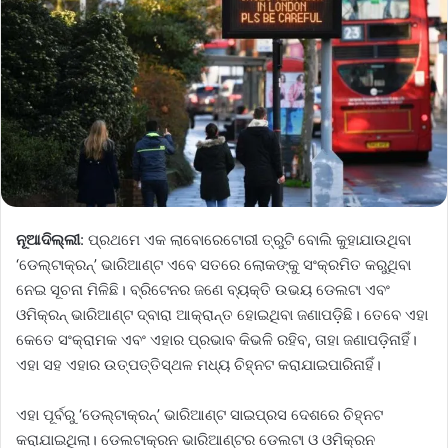
ନୂଆଦିଲ୍ଲୀ
: ପ୍ରଥମେ ଏକ ଲାବୋରେଟୋରୀ ତ୍ରୁଟି ବୋଲି କୁହାଯାଉଥିବା
‘ଡେଲ୍ଟାକ୍ରନ୍’ ଭାରିଆଣ୍ଟ ଏବେ ସତରେ ଲୋକଙ୍କୁ ସଂକ୍ରମିତ କରୁଥିବା
ନେଇ ସୂଚନା ମିଳିଛି। ବ୍ରିଟେନର ଜଣେ ବ୍ୟକ୍ତି ଉଭୟ ଡେଲଟା ଏବଂ
ଓମିକ୍ରନ୍ ଭାରିଆଣ୍ଟ ଦ୍ବାରା ଆକ୍ରାନ୍ତ ହୋଇଥିବା ଜଣାପଡ଼ିଛି। ତେବେ ଏହା
କେତେ ସଂକ୍ରାମକ ଏବଂ ଏହାର ପ୍ରଭାବ କିଭଳି ରହିବ, ତାହା ଜଣାପଡ଼ିନାହିଁ।
ଏହା ସହ ଏହାର ଉତ୍ପତ୍ତିସ୍ଥଳ ମଧ୍ୟ ଚିହ୍ନଟ କରାଯାଇପାରିନାହିଁ।
ଏହା ପୂର୍ବରୁ ‘ଡେଲ୍ଟାକ୍ରନ୍’ ଭାରିଆଣ୍ଟ ସାଇପ୍ରସ ଦେଶରେ ଚିହ୍ନଟ
କରାଯାଇଥିଲା। ଡେଲଟାକ୍ରନ ଭାରିଆଣ୍ଟର ଡେଲଟା ଓ ଓମିକ୍ରନ