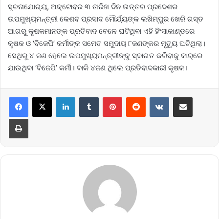
ସୂଚନାଯୋଗ୍ୟ, ଅକ୍ଟୋବର ୩ ତାରିଖ ଦିନ ଉତ୍ତର ପ୍ରଦେଶର
ଉପମୁଖ୍ୟମନ୍ତ୍ରୀ କେଶବ ପ୍ରସାଦ ମୌର୍ଯ୍ୟଙ୍କ ଲଖିମ୍‌ପୁର ଖେରି ଗସ୍ତ
ଆଗରୁ କୃଷକମାନଙ୍କ ପ୍ରତିବାଦ ବେଳେ ଘଟିଥିବା ଏହି ହିଂସାକାଣ୍ଡରେ
କୃଷକ ଓ ‘ବିଜେପି’ କର୍ମୀଙ୍କ ସମେତ ସମୁଦାୟ ୮ଜଣଙ୍କର ମୃତ୍ୟୁ ଘଟିଥିଲା।
ସେଥିରୁ ୪ ଜଣ ହେଲେ ଉପମୁଖ୍ୟମନ୍ତ୍ରୀଙ୍କୁ ସ୍ବାଗତ କରିବାକୁ କାର୍‌ରେ
ଯାଉଥିବା ‘ବିଜେପି’ କର୍ମୀ। ବାକି ୪ଜଣ ଥିଲେ ପ୍ରତିବାଦକାରୀ କୃଷକ।
LinkedIn
Tumblr
Pinterest
Reddit
VKontakte
Share via Email
Print