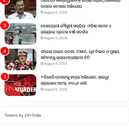
ଅରବିନ୍ଦ କେଜ୍ରିୱାଲଙ୍କ ଇନ୍‌ଷ୍ଟାଗ୍ରାମ୍ ଆକାଉଣ୍ଟ
ଉପରେ କଟକଣା ଅଭିଯୋଗ
August 6, 2026
ଦେଶବ୍ୟାପୀ ମୌସୁମୀ ସକ୍ରିୟ: ଓଡ଼ିଶା ସମେତ ୪
ରାଜ୍ୟରେ ପ୍ରବଳ ବର୍ଷା ସତର୍କତା
August 6, 2026
ଫାଇଲ ଗାୟବ ଘଟଣା: CMO, ଗୃହ ବିଭାଗ ଓ ମୁଖ୍ୟ
ସଚିବଙ୍କୁ କ୍ରାଇମବ୍ରାଞ୍ଚର ଚିଠି
August 6, 2026
୨ ବିଜେପି ନେତାଙ୍କୁ ହତ୍ୟା ଅଭିଯୋଗ: ହାଇୱା
ଡ୍ରାଇଭର ଅଟକ, ତଦନ୍ତ ଜାରି
August 6, 2026
Tweets by 24x7odia