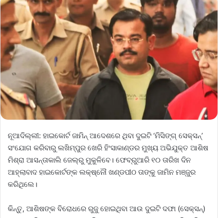
ନୂଆଦିଲ୍ଲୀ: ହାଇକୋର୍ଟ ଜାମିନ୍‌ ଆଦେଶରେ ଥିବା ଦୁଇଟି ‘ମିସିଙ୍ଗ୍‌ ସେକ୍ସନ୍‌’
ସଂଯୋଗ କରିବାରୁ ଲଖିମ୍‌ପୁର ଖେରି ହିଂସାକାଣ୍ଡର ମୁଖ୍ୟ ଅଭିଯୁକ୍ତ ଆଶିଷ
ମିଶ୍ରା ଆସନ୍ତାକାଲି ଜେଲ୍‌ରୁ ମୁକୁଳିବେ। ଫେବ୍ରୁଆରି ୧୦ ତାରିଖ ଦିନ
ଆହ୍ଲାବାଦ ହାଇକୋର୍ଟଙ୍କ ଲକ୍ଷ୍ନୌ ଖଣ୍ଡପୀଠ ତାଙ୍କୁ ଜାମିନ ମଞ୍ଜୁର
କରିଥିଲେ।
କିନ୍ତୁ, ଆଶିଷଙ୍କ ବି‌ରୋଧରେ ରୁଜୁ ହୋଇଥିବା ଆଉ ଦୁଇଟି ଦଫା (ସେକ୍ସନ୍‌)