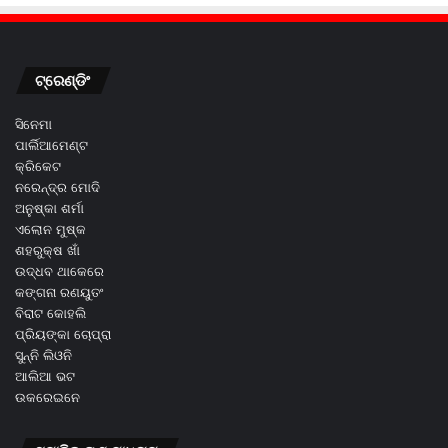
ଟ୍ରେଣ୍ଡିଂ
ସିନେମା
ପାର୍ଲିଆମେଣ୍ଟ
କ୍ରିକେଟ
ନରେନ୍ଦ୍ର ମୋଦି
ଅନୁଷ୍କା ଶର୍ମା
ଏଲୋନ ମୁଷ୍କ
ଶହରୁକ୍ଷ ଖାଁ
ଉଦ୍ଧବ ଥାକେରେ
କଙ୍ଗନା ରଣୟୁତଂ
ବିରାଟ କୋହଲି
ପ୍ରିୟଙ୍କା ଚୋପ୍ରା
ସୁନ୍ନି ଲିଓନି
ଆଲିଆ ଭଟ
ଉକରେଇନେ