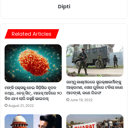
Dipti
Related Articles
ଜାମ୍ମୁ କାଶ୍ମୀରରେ ସୁରକ୍ଷାକର୍ମୀଙ୍କୁ
ଆକ୍ରମଣ, ସେନା ଗୁଳିରେ ଟଳିଲା ଜଣେ
ମଙ୍କି ପକ୍ସକୁ ନେଇ ସିଡ଼ିସିର ନୂତନ
ଆତଙ୍କୀ, ଜଣେ ଗିରଫ
ତଥ୍ୟ , ବେଡ଼୍ ସିଟ୍ , ମାଉସ୍ ଆଦିରେ ୨୦
ଦିନ ଯାଏ ଲାଗି ରହୁଛି ଭାଇରସ୍‌
June 19, 2022
August 21, 2022