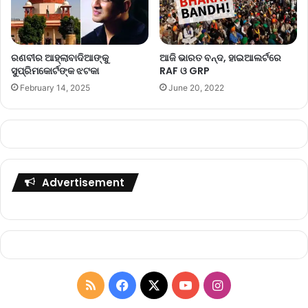
ଆଜି ଭାରତ ବନ୍ଦ, ହାଇଆଲର୍ଟରେ
ରଣବୀର ଆହ୍ଲାବାଦିଆଙ୍କୁ
RAF ଓ GRP
ସୁପ୍ରିମକୋର୍ଟଙ୍କ ଝଟକା
June 20, 2022
February 14, 2025
Advertisement
R
F
X
Y
I