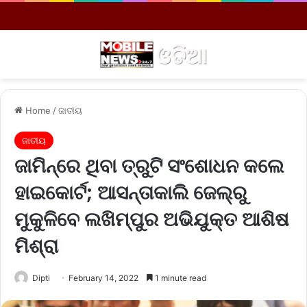
Menu
S
Home
/
ଜାତୀୟ
ଜାତୀୟ
ଜାମିନ୍‌ରେ ଥିବା ତ୍ରୁଟି ସଂଶୋଧନ କଲେ
ହାଇକୋର୍ଟ; ଆସନ୍ତାକାଲି ଜେଲ୍‌ରୁ
ମୁକୁଳିବେ ଲଖିମ୍‌ପୁର ଅଭିଯୁକ୍ତ ଆଶିଷ
ମିଶ୍ରା
Dipti
February 14, 2022
1 minute read