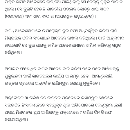
ଉକ୍ତ ଜାମିନ ଆଦେଶରେ ବାଦ୍‌ ଦିଆଯାଇଥିବାରୁ ସେ ଜେଲ୍‌ରୁ ମୁକୁଳି ପାରି ନ
ଥିଲେ। ସେ ଦୁଇଟି ହେଉଛି ଭାରତୀୟ ପଙ୍ଗଳ କୋଡ୍‌ର ଧାରା ୩୦୨
(ନରହତ୍ୟା) ଏବଂ ଧାରା ୧୨୦ ଖ (ଅପରାଧିକ ଷଡ଼ଯନ୍ତ୍ର)।
ଜାମିନ୍‌ ଆଦେଶନାମାରେ ଉପରୋକ୍ତ ଦୁଇ ଦଫା ଅନ୍ତର୍ଭୁକ୍ତ କରିବା ଲାଗି
ମିଶ୍ରାଙ୍କ ଓକିଲ ସଂଶୋଧନ ଆବେଦନ ଦାଖଲ କରିଥିଲେ। ଆଜି ଆହ୍ଲାବାଦ
ହାଇକୋର୍ଟ ସେ ଦୁଇ ଧାରାକୁ ଜାମିନ ଆଦେଶନାମାରେ ସାମିଲ କରିବାକୁ ସ୍ଥିର
କରିଥିଲେ।
ଅଦାଲତ ସଂଶୋଧିତ ଜାମିନ ଆଦେଶ ଜାରି କରିବା ପରେ ପରେ ଆଶିଷଙ୍କୁ
ମୁକୁଳାଇବା ପାଇଁ କାଗଜପତ୍ର କାର୍ଯ୍ୟ ଆରମ୍ଭ ହେବ। ଆସନ୍ତାକାଲି
ଉତ୍ତର ପ୍ରଦେଶ ଅନ୍ତର୍ଗତ ଲଖିମ୍‌ପୁର ଜେଲ୍‌ରୁ ମୁକୁଳିବେ।
ଅକ୍ଟୋବର ୩ ତାରିଖ ଦିନ ଉତ୍ତର ପ୍ରଦେଶର ଲଖିମ୍‌ପୁର ଖେରିରେ
ସଙ୍ଗଠିତ ହିଂସାକାଣ୍ଡରେ ସମ୍ପୃକ୍ତ ଥିବା ଅଭିଯୋଗରେ କେନ୍ଦ୍ରମନ୍ତ୍ରୀ
ଅଜୟ ମିଶ୍ରାଙ୍କ ପୁଅ ଆଶିଷଙ୍କୁ ଅକ୍ଟୋବର ୯ ତାରିଖ ଦିନ ଗିରଫ
କରାଯାଇଥିଲା।