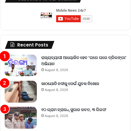
Recent Posts
ରାଜ୍ୟବ୍ୟାପୀ ଆୟୋଜିତ ହେବ ‘ଘରେ ଘରେ ତ୍ରିରଙ୍ଗା’
ଅଭିଯାନ
August 8, 2026
କାଠଯୋଡି ନଦୀକୁ ଡେଇଁ ଯୁବକ ନିଖୋଜ
August 8, 2026
୧୦ ଗ୍ରାମ ବ୍ରାଉନ୍ ସୁଗାର ଜବତ, ୩ ଗିରଫ
August 8, 2026