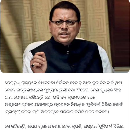
ଡେରାଡୁନ୍‌: ରାଜ୍ୟରେ ବିଧାନସଭା ନିର୍ବାଚନ ହେବାକୁ ଆଉ ଦୁଇ ଦିନ ବାକି ଥିବା
ବେଳେ ଉତ୍ତରାଖଣ୍ଡର ମୁଖ୍ୟମନ୍ତ୍ରୀ ତଥା ‘ବିଜେପି’ ନେତା ପୁଷ୍କର ସିଂହ
ଧାମୀ ଘୋଷଣା କରିଛନ୍ତି ଯେ, ଯଦି ଦଳ କ୍ଷମତାରେ ରହେ,
ଉତ୍ତରାଖଣ୍ଡରେ ଯଥାଶୀଘ୍ର ପ୍ରଚଳନ ନିମନ୍ତେ ‘ୟୁନିଫର୍ମ ସିଭିଲ୍‌ କୋର୍ଡ’
‘ଡ୍ରାଫ୍ଟ୍‌’ କରିବା ଲାଗି ଅବିଳମ୍ବେ ସରକାର କମିଟି ଗଠନ କରିବେ।
ସେ କହିଛନ୍ତି, ଶପଥ ଗ୍ରହଣ ଶେଷ ହେବା କ୍ଷଣି, ରାଜ୍ୟର ‘ୟୁନିଫର୍ମ ସିଭିଲ୍‌