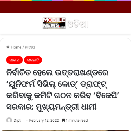
Menu
S
Home
/
ଜାତୀୟ
ଜାତୀୟ
ରାଜନୀତି
ନିର୍ବାଚିତ ହେଲେ ଉତ୍ତରାଖଣ୍ଡରେ
‘ୟୁନିଫର୍ମ ସିଭିଲ୍‌ କୋଡ୍‌’ ଡ୍ରାଫ୍‌ଟ୍‌
କରିବାକୁ କମିଟି ଗଠନ କରିବ ‘ବିଜେପି’
ସରକାର: ମୁଖ୍ୟମନ୍ତ୍ରୀ ଧାମୀ
Dipti
February 12, 2022
1 minute read