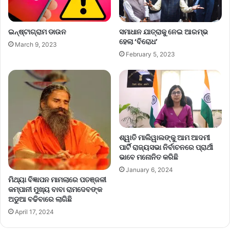
ଇନ୍‌ଷ୍ଟାଗ୍ରାମ ଡାଉନ
ସମାଧାନ ଯାତ୍ରାକୁ ନେଇ ଆରମ୍ଭ
ହେଲା ‘ବିରୋଧ’
March 9, 2023
February 5, 2023
ଶ୍ୱାତି ମାଲିୱାଲଙ୍କୁ ଆମ ଆଦମୀ
ପାର୍ଟି ରାଜ୍ୟସଭା ନିର୍ବାଚନରେ ପ୍ରାର୍ଥୀ
ଭାବେ ମନୋନିତ କରିଛି
January 6, 2024
ମିଥ୍ୟା ବିଜ୍ଞାପନ ମାମଲାରେ ପତଞ୍ଜଳୀ
କମ୍ପାନୀ ମୁଖ୍ୟ ବାବା ରାମଦେବଙ୍କ
ଅଡୁଆ ବଢିବାରେ ଲାଗିଛି
April 17, 2024