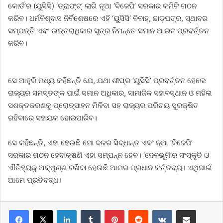
କୋର୍ଡ’ର (ୟୁସିସି) ‘ଡ୍ରାଫ୍ଟ୍‌’ ଲାଗି ନୂଆ ‘ବିଜେପି’ ସରକାର କମିଟି ଗଠନ
କରିବ। ଧର୍ମବିଶ୍ବାସ ନିର୍ବିଶେଷରେ ଏହି ‘ୟୁସିସି’ ବିବାହ, ଛାଡ଼ପତ୍ର, ସ୍ଥାବର
ସମ୍ପତ୍ତି ଏବଂ ଉତ୍ତରାଧିକାର ସୂତ୍ର ନିମନ୍ତେ ସମାନ ଆଇନ ପ୍ରବର୍ତ୍ତନ
କରିବ।
ସେ ଆହୁରି ମଧ୍ୟ କହିଛନ୍ତି ଯେ, ଯଥା ଶୀଘ୍ର ‘ୟୁସିସି’ ପ୍ରବର୍ତ୍ତନ ହେଲେ
ରାଜ୍ୟର ସମସ୍ତଙ୍କ ପାଇଁ ସମାନ ଅଧିକାର, ସାମାଜିକ ସହାବସ୍ଥାନ ଓ ମହିଳା
ସଶକ୍ତକରଣକୁ ପ୍ରୋତ୍ସାହନ ମିଳିବା ସହ ରାଜ୍ୟର ପରିଚୟ ସୁରକ୍ଷିତ
ରହିବାରେ ସହାୟକ ହୋଇପାରିବ।
ସେ କହିଛନ୍ତି, ଏହା ହେଉଛି ମୋ ଦଳର ସିଦ୍ଧାନ୍ତ ଏବଂ ନୂଆ ‘ବିଜେପି’
ସରକାର ଗଠନ ହେବାକ୍ଷଣି ଏହା ସମ୍ପନ୍ନ ହେବ। ‘ଦେବଭୂମି’ର ସଂସ୍କୃତି ଓ
ଐତିହ୍ୟକୁ ଅକ୍ଷୁଣ୍ଣ ରଖିବା ହେଉଛି ଆମର ପ୍ରଧାନ କର୍ତ୍ତବ୍ୟ। ଏଥିପାଇଁ
ଆମେ ପ୍ରତିବଦ୍ଧ।
LinkedIn
Tumblr
Pinterest
Reddit
VKontakte
Share via Email