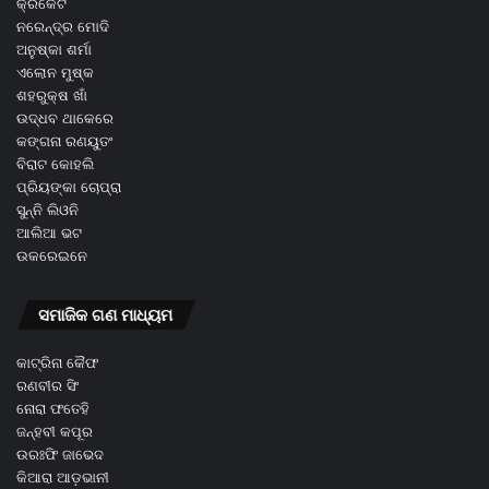
କ୍ରିକେଟ
ନରେନ୍ଦ୍ର ମୋଦି
ଅନୁଷ୍କା ଶର୍ମା
ଏଲୋନ ମୁଷ୍କ
ଶହରୁକ୍ଷ ଖାଁ
ଉଦ୍ଧବ ଥାକେରେ
କଙ୍ଗନା ରଣୟୁତଂ
ବିରାଟ କୋହଲି
ପ୍ରିୟଙ୍କା ଚୋପ୍ରା
ସୁନ୍ନି ଲିଓନି
ଆଲିଆ ଭଟ
ଉକରେଇନେ
ସମାଜିକ ଗଣ ମାଧ୍ୟମ
କାଟ୍ରିନା କୈଫ
ରଣବୀର ସିଂ
ନୋରା ଫତେହି
ଜନ୍ହବୀ କପୂର
ଉରଃଫି ଜାଭେଦ
କିଆରା ଆଡ଼ଭାନୀ