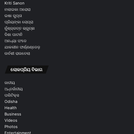
Kriti Sanon
ମଲାଇକା ଅରୋରା
ଇଷା ଗୁପ୍ତା
ପ୍ରିୟଙ୍କା ଚୋପ୍ରା
ନୁଁଶ୍ର୍ରତ୍ତ ଭ୍ରୁଚ୍ଛା
ଦିଶା ପାଟାନି
ଅନନ୍ୟା ପଂଡେ
ଯାକଲୀନ ଫର୍ଣ୍ଣଣ୍ଡେଜ଼
ଉର୍ବଶୀ ରାଉତେଲା
ଲୋକପ୍ରିୟ ବିଭାଗ
ଜାତୀୟ
ଅନ୍ତର୍ଜାତୀୟ
ପଲିଟିକ୍ସ
Odisha
Health
Business
Videos
Photos
Entertainment