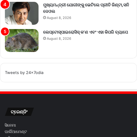
ମୁଖ୍ୟମନ୍ତ୍ରୀ ଯୋଗୀଙ୍କୁ ଭେଟିଲେ ପ୍ରୀତି ଜିଣ୍ଟା,ସନି
ଦେଓଲ
August 8, 2026
ଲେପ୍ଟୋସ୍ପାଇରୋସିସ୍ କ’ଣ ଏବଂ ଏହା କିପରି ବ୍ୟାପେ
August 8, 2026
Tweets by 24x7odia
ଟ୍ରେଣ୍ଡିଂ
ସିନେମା
ପାର୍ଲିଆମେଣ୍ଟ