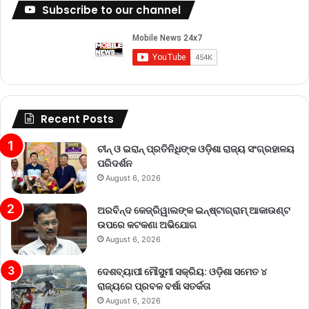
Subscribe to our channel
Recent Posts
ଚୀନ୍ ଓ ଇରାନ୍ ପ୍ରତିନିଧିଙ୍କ ଓଡ଼ିଶା ରାଜ୍ୟ ସଂଗ୍ରହାଳୟ
ପରିଦର୍ଶନ
August 6, 2026
ଅରବିନ୍ଦ କେଜ୍ରିୱାଲଙ୍କ ଇନ୍‌ଷ୍ଟାଗ୍ରାମ୍ ଆକାଉଣ୍ଟ
ଉପରେ କଟକଣା ଅଭିଯୋଗ
August 6, 2026
ଦେଶବ୍ୟାପୀ ମୌସୁମୀ ସକ୍ରିୟ: ଓଡ଼ିଶା ସମେତ ୪
ରାଜ୍ୟରେ ପ୍ରବଳ ବର୍ଷା ସତର୍କତା
August 6, 2026