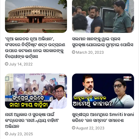
‘ନୂଆ ଭାରତର ନୂଆ ଅଭିଧାନ’,
ସଲମାନ ଖାନଙ୍କୁ ୱାଇ ପ୍ଲସ
ସଂସଦରେ ନିର୍ଦ୍ଦିଷ୍ଟ ଶବ୍ଦ ଉଚ୍ଚାରଣ
ସୁରକ୍ଷା ଯୋଗାଇଲା ମୁମ୍ବାଇ ପୋଲିସ
ଉପରେ କଟକଣା ନେଇ ସରକାରଙ୍କୁ
March 20, 2023
ବିରୋଧୀଙ୍କ ଭର୍ତ୍ସନା
July 14, 2022
ନାରୀ ଅଧିକାର ଓ ସୁରକ୍ଷା ପାଇଁ
ଖୁବ୍‌ଶୀଘ୍ର ଆମେଥିରେ Smriti Irani
କଂଗ୍ରେସର ‘ନାରୀ ନ୍ୟାୟ ବାହିନୀ’
କରିବେ ‘ଜନ ସମ୍ବାଦ’ ସମାବେଶ
ଅଭିଯାନ
August 22, 2023
July 23, 2025