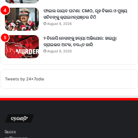
ଫାଇଲ ଗାୟବ ଘଟଣା: CMO, ଗୃହ ବିଭାଗ ଓ ମୁଖ୍ୟ
ସଚିବଙ୍କୁ କ୍ରାଇମବ୍ରାଞ୍ଚର ଚିଠି
August 6, 2026
୨ ବିଜେପି ନେତାଙ୍କୁ ହତ୍ୟା ଅଭିଯୋଗ: ହାଇୱା
ଡ୍ରାଇଭର ଅଟକ, ତଦନ୍ତ ଜାରି
August 6, 2026
Tweets by 24x7odia
ଟ୍ରେଣ୍ଡିଂ
ସିନେମା