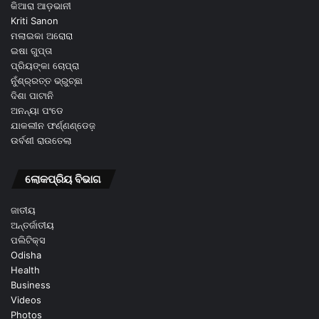
କିଆରା ଆଡ଼ଭାନୀ
Kriti Sanon
ମଲାଇକା ଅରୋରା
ଇଷା ଗୁପ୍ତା
ପ୍ରିୟଙ୍କା ଚୋପ୍ରା
ନୁଁଶ୍ର୍ରତ୍ତ ଭ୍ରୁଚ୍ଛା
ଦିଶା ପାଟାନି
ଅନନ୍ୟା ପଂଡେ
ଯାକଲୀନ ଫର୍ଣ୍ଣଣ୍ଡେଜ଼
ଉର୍ବଶୀ ରାଉତେଲା
ଲୋକପ୍ରିୟ ବିଭାଗ
ଜାତୀୟ
ଅନ୍ତର୍ଜାତୀୟ
ପଲିଟିକ୍ସ
Odisha
Health
Business
Videos
Photos