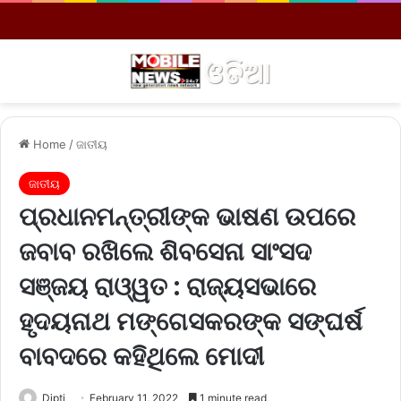
Menu
S
Home
/
ଜାତୀୟ
ଜାତୀୟ
ପ୍ରଧାନମନ୍ତ୍ରୀଙ୍କ ଭାଷଣ ଉପରେ
ଜବାବ ରଖିଲେ ଶିବସେନା ସାଂସଦ
ସଞ୍ଜୟ ରାଓ୍ୱତ : ରାଜ୍ୟସଭାରେ
ହୃଦୟନାଥ ମଙ୍ଗେସକରଙ୍କ ସଙ୍ଘର୍ଷ
ବାବଦରେ କହିଥିଲେ ମୋଦୀ
Dipti
February 11, 2022
1 minute read