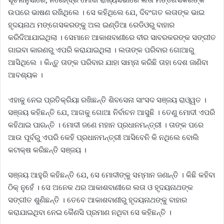
ଉପରେ ଭାଷଣ ରଖିଥିଲେ । ସେ କହିଥିଲେ ଯେ, ଦିବଂଗତ ଲତାଙ୍କ ଭାଇ
ହୃଦୟନାଥ ମଙ୍ଗେସକରଙ୍କୁ ଅଲ ଇଣ୍ଡିଆ ରେଡିଓରୁ ବାହାର
କରିଦିଆଯାଇଥିଲା । ସେମାନେ ଆକାଶବାଣୀରେ ବୀର ସାବରକରଙ୍କ ସଙ୍ଗୀତ
ଗାଇବା କାରଣରୁ ଏପରି କରାଯାଇଥିଲା । ଲତାଙ୍କ ପରିବାର ଗୋଆରୁ
ଆସିଥିଲେ । କିନ୍ତୁ ତାଙ୍କ ପରିବାର ଯାହା ସାମ୍ନା କରିଛି ତାହା ଦେଶ ଜାଣିବା
ଆବଶ୍ୟକ ।
ଏହାକୁ ନେଇ ପ୍ରତିକ୍ରିୟା ରଖିଛନ୍ତି ଶିବସେନା ସାଂସଦ ସଞ୍ଜୟ ରାଓ୍ୱତ ।
ସଞ୍ଜୟ କହିଛନ୍ତି ଯେ, ଆଗକୁ ଗୋଆ ନିର୍ବାଚନ ଆସୁଛି । ତେଣୁ ମୋଦୀ ଏପରି
କହିଥାଇ ପାରନ୍ତି । ମୋଦୀ ଜଣେ ମହାନ ପ୍ରଧାନମନ୍ତ୍ରୀ । ତାଙ୍କ ପରେ
ଆଉ ପୂର୍ବରୁ ଏପରି କେହି ପ୍ରଧାନମନ୍ତ୍ରୀ ଆସିବେନି କି ନଥିଲେ ବୋଲି
କଟାକ୍ଷ କରିଛନ୍ତି ସଞ୍ଜୟ ।
ସଞ୍ଜୟ ଆହୁରି କହିଛନ୍ତି ଯେ, ସେ ମୋଦୀଙ୍କୁ ସମ୍ମାନ ଜଣାନ୍ତି । କିଛି କହିବା
ଠିକ୍ ନୁହେଁ । ସେ ଅନେକ ଥର ଆକାଶବାଣୀରେ ଲତା ଓ ହୃଦୟନାଥଙ୍କ
ସଙ୍ଗୀତ ଶୁଣିଛନ୍ତି । ତେବେ ଆକାଶବାଣୀରୁ ହୃଦୟନାଥଙ୍କୁ ବାହାର
କରାଯାଇଥିବା ନେଇ କୈଣସି ପ୍ରମାଣ ନଥିବା ସେ କହିଛନ୍ତି ।