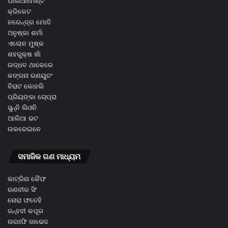
ପାର୍ଲିଆମେଣ୍ଟ
କ୍ରିକେଟ
ନରେନ୍ଦ୍ର ମୋଦି
ଅନୁଷ୍କା ଶର୍ମା
ଏଲୋନ ମୁଷ୍କ
ଶହରୁକ୍ଷ ଖାଁ
ଉଦ୍ଧବ ଥାକେରେ
କଙ୍ଗନା ରଣୟୁତଂ
ବିରାଟ କୋହଲି
ପ୍ରିୟଙ୍କା ଚୋପ୍ରା
ସୁନ୍ନି ଲିଓନି
ଆଲିଆ ଭଟ
ଉକରେଇନେ
ସମାଜିକ ଗଣ ମାଧ୍ୟମ
କାଟ୍ରିନା କୈଫ
ରଣବୀର ସିଂ
ନୋରା ଫତେହି
ଜନ୍ହବୀ କପୂର
ଉରଃଫି ଜାଭେଦ