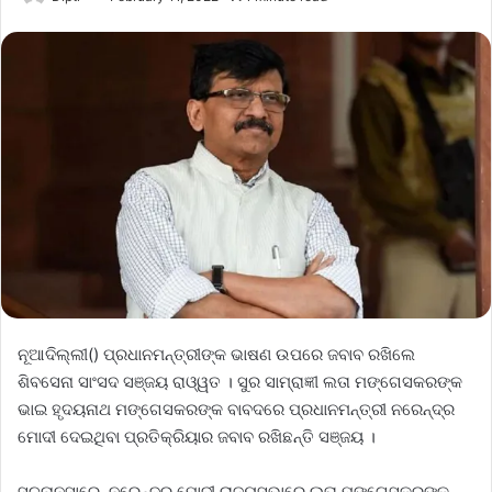
ନୂଆଦିଲ୍ଲୀ() ପ୍ରଧାନମନ୍ତ୍ରୀଙ୍କ ଭାଷଣ ଉପରେ ଜବାବ ରଖିଲେ
ଶିବସେନା ସାଂସଦ ସଞ୍ଜୟ ରାଓ୍ୱତ । ସୁର ସାମ୍ରାଜ୍ଞୀ ଲତା ମଙ୍ଗେସକରଙ୍କ
ଭାଇ ହୃଦୟନାଥ ମଙ୍ଗେସକରଙ୍କ ବାବଦରେ ପ୍ରଧାନମନ୍ତ୍ରୀ ନରେନ୍ଦ୍ର
ମୋଦୀ ଦେଇଥିବା ପ୍ରତିକ୍ରିୟାର ଜବାବ ରଖିଛନ୍ତି ସଞ୍ଜୟ ।
ସୂଚନାନୁସାରେ, ନରେନ୍ଦ୍ର ମୋଦୀ ରାଜ୍ୟସଭାରେ ଲତା ମଙ୍ଗେସକରଙ୍କ