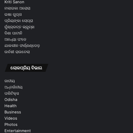
Kriti Sanon
ମଲାଇକା ଅରୋରା
ଇଷା ଗୁପ୍ତା
ପ୍ରିୟଙ୍କା ଚୋପ୍ରା
ନୁଁଶ୍ର୍ରତ୍ତ ଭ୍ରୁଚ୍ଛା
ଦିଶା ପାଟାନି
ଅନନ୍ୟା ପଂଡେ
ଯାକଲୀନ ଫର୍ଣ୍ଣଣ୍ଡେଜ଼
ଉର୍ବଶୀ ରାଉତେଲା
ଲୋକପ୍ରିୟ ବିଭାଗ
ଜାତୀୟ
ଅନ୍ତର୍ଜାତୀୟ
ପଲିଟିକ୍ସ
Odisha
Health
Business
Videos
Photos
Entertainment