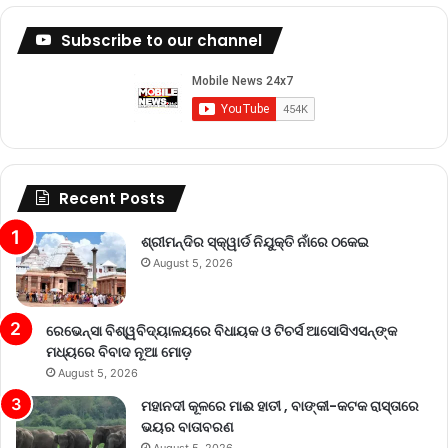
Subscribe to our channel
Recent Posts
ଶ୍ରୀମନ୍ଦିର ସ୍କ୍ୱାର୍ଡ ନିଯୁକ୍ତି ନାଁରେ ଠକେଇ
August 5, 2026
ରେଭେନ୍ସା ବିଶ୍ୱବିଦ୍ୟାଳୟରେ ବିଧାୟକ ଓ ଟିଚର୍ସ ଆସୋସିଏସନ୍‌ଙ୍କ
ମଧ୍ୟରେ ବିବାଦ ନୂଆ ମୋଡ଼
August 5, 2026
ମହାନଦୀ କୂଳରେ ମାଈ ହାତୀ , ବାଙ୍କୀ-କଟକ ରାସ୍ତାରେ
ଭୟର ବାତାବରଣ
August 5, 2026