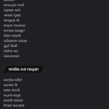
ନରେନ୍ଦ୍ର ମୋଦି
ଅନୁଷ୍କା ଶର୍ମା
ଏଲୋନ ମୁଷ୍କ
ଶହରୁକ୍ଷ ଖାଁ
ଉଦ୍ଧବ ଥାକେରେ
କଙ୍ଗନା ରଣୟୁତଂ
ବିରାଟ କୋହଲି
ପ୍ରିୟଙ୍କା ଚୋପ୍ରା
ସୁନ୍ନି ଲିଓନି
ଆଲିଆ ଭଟ
ଉକରେଇନେ
ସମାଜିକ ଗଣ ମାଧ୍ୟମ
କାଟ୍ରିନା କୈଫ
ରଣବୀର ସିଂ
ନୋରା ଫତେହି
ଜନ୍ହବୀ କପୂର
ଉରଃଫି ଜାଭେଦ
କିଆରା ଆଡ଼ଭାନୀ