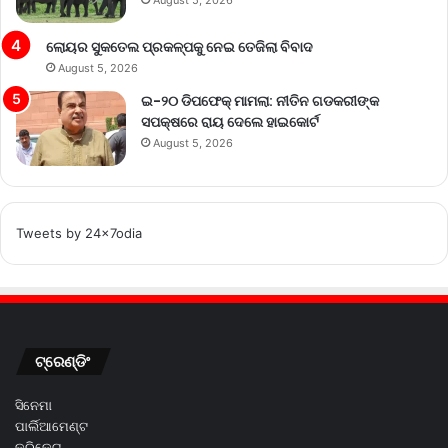
ଲୋୟର ସୁକତେଲ ପ୍ରକଳ୍ପକୁ ନେଇ ତେଜିଲା ବିବାଦ
August 5, 2026
ଇ-୨୦ ଡିପଫେକ୍ ମାମଲା: ନୀତିନ ଗଡକରୀଙ୍କ
ସପକ୍ଷରେ ରାୟ ଦେଲେ ହାଇକୋର୍ଟ
August 5, 2026
Tweets by 24x7odia
ଟ୍ରେଣ୍ଡିଂ
ସିନେମା
ପାର୍ଲିଆମେଣ୍ଟ
କ୍ରିକେଟ