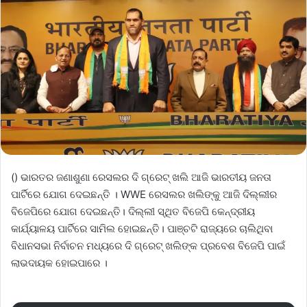
() ଭାରତର ଜଣାଶୁଣା ରେସଲର ଦି ଗ୍ରେଟ୍ ଖଲି ଆଜି ଭାରତୀୟ ଜନତା
ପାର୍ଟିରେ ଯୋଗ ଦେଇଛନ୍ତି । WWE ରେସଲର ଖଲିଙ୍କୁ ଆଜି ଦିଲ୍ଲୀର
ବିଜେପିରେ ଯୋଗ ଦେଇଛନ୍ତି। ଦିଲ୍ଲୀ ସ୍ଥିତ ବିଜେପି କେନ୍ଦ୍ରୀୟ
କାର୍ଯ୍ୟାଳୟ ପାର୍ଟିରେ ସାମିଲ ହୋଇଛନ୍ତି। ପାଞ୍ଚଟି ରାଜ୍ୟରେ ଚାଲିଥିବା
ବିଧାନସଭା ନିର୍ବାଚନ ମଧ୍ୟରେ ଦି ଗ୍ରେଟ୍ ଖଲିଙ୍କ ପ୍ରବେଶ ବିଜେପି ପାଇଁ
ଲାଭଦାୟକ ହୋଇପାରେ ।