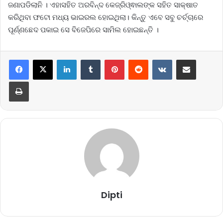
ଜଣାପଡିଲାନି । ଏହାସହିତ ଅରବିନ୍ଦ କେଜ୍ରିଓ୍ଵାଲଙ୍କ ସହିତ ସାକ୍ଷାତ
କରିଥିବା ଫଟୋ ମଧ୍ୟ ଭାଇରଲ ହୋଇଥିଲା। କିନ୍ତୁ ଏବେ ସବୁ ଚର୍ଚ୍ଚାରେ
ପୂର୍ଣ୍ଣଛେଦ ପକାଇ ସେ ବିଜେପିରେ ସାମିଲ ହୋଇଛନ୍ତି ।
LinkedIn
Tumblr
Pinterest
Reddit
VKontakte
Share via Email
Print
Dipti