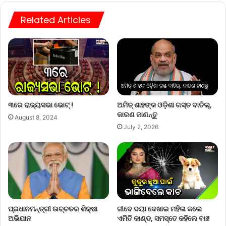
Related Articles
୩ରେ ରାଜ୍ୟସଭା ଭୋଟ୍ !
ଅମିତ୍ ଶାହଙ୍କ ଓଡ଼ିଶା ଗସ୍ତ ବାତିଲ୍,
କାରଣ ଜାଣନ୍ତୁ
August 8, 2024
July 2, 2026
ପ୍ରଧାନମନ୍ତ୍ରୀ ଉଚ୍ଚତର ଶିକ୍ଷା
ଜୀବେ ଦୟା ଦେଖାଇ ମହିଳା କଲେ
ଅଭିଯାନ
ଏମିତି କାଣ୍ଡ, ସମସ୍ତେ କହିଲେ ବାଃ!