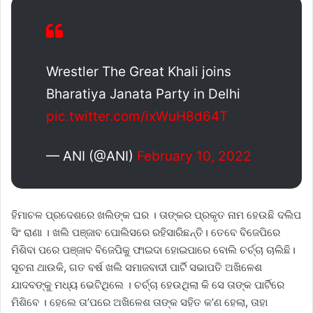
Wrestler The Great Khali joins
Bharatiya Janata Party in Delhi
pic.twitter.com/ixWuH8d64T
— ANI (@ANI)
February 10, 2022
ହିମାଚଳ ପ୍ରଦେଶରେ ଖଲିଙ୍କ ଘର । ତାଙ୍କର ପ୍ରକୃତ ନାମ ହେଉଛି ଦଲିପ
ସିଂ ରାଣା । ଖଲି ପଞ୍ଜାବ ପୋଲିସରେ ରହିସାରିଛନ୍ତି। ତେବେ ବିଜେପିରେ
ମିଶିବା ପରେ ପଞ୍ଜାବ ବିଜେପିକୁ ଫାଇଦା ହୋଇପାରେ ବୋଲି ଚର୍ଚ୍ଚା ଚାଲିଛି।
ସୂଚନା ଥାଉକି, ଗତ ବର୍ଷ ଖଲି ସମାଜବାଦୀ ପାର୍ଟି ସଭାପତି ଅଖିଳେଶ
ଯାଦବଙ୍କୁ ମଧ୍ୟ ଭେଟିଥିଲେ । ଚର୍ଚ୍ଚା ହେଉଥିଲା କି ସେ ତାଙ୍କ ପାର୍ଟିରେ
ମିଶିବେ । ହେଲେ ତା’ପରେ ଅଖିଳେଶ ତାଙ୍କ ସହିତ କ’ଣ ହେଲା, ତାହା