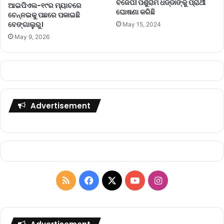
ବିଜେପି। ପର୍ଶୁରାମ ଧଡ୍ଡାଙ୍କୁ ପ୍ରାର୍ଥୀ
ଆଇପିଏଲ-୧୯ର ମ୍ୟାଚରେ
ଘୋଷଣା କରିଛି
ଚେନ୍ନଇକୁ ପଛରେ ପକାଇଛି
ବେଙ୍ଗାଲୁରୁ।
May 15, 2024
May 9, 2026
Advertisement
R
F
X
Y
I
S
a
o
n
S
c
u
s