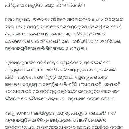
ଖାଲିଥିବା ଆସନଗୁଡ଼ିକର ତଥ୍ୟ ଦାଖଲ କରିଛନ୍ତି ।
ତଥ୍ୟ ଅନୁଯାୟୀ, ୨୦୨୦-୨୧ ମସିହାରେ ଆଇଆଇଟିରେ ୫,୪୮୪ ଟି ସିଟ୍ ଖାଲି
ରହିଲା । ସେଥିମଧ୍ୟରୁ ସ୍ନାତକୋତ୍ତର ପାଠ୍ୟକ୍ରମ (ବିଟେକ୍) ରେ ୪୭୬ ଟି
ସିଟ୍, ସ୍ନାତକୋତ୍ତର ପାଠ୍ୟକ୍ରମରେ ୩,୨୨୯ ସିଟ୍ ଏବଂ ପିଏଚଡି
ପାଠ୍ୟକ୍ରମରେ ୧,୭୭୯ଟି ସିଟ୍ ଖାଲି ଥିଲା । ସେହିଭଳି ୨୦୨୧-୨୨ ମସିହାରେ,
ଅନୁଷ୍ଠାନଗୁଡ଼ିକରେ ଖାଲି ସିଟ୍ ସଂଖ୍ୟା ୫,୨୯୬ ଥିଲା ।
ଏଥିମଧ୍ୟରୁ ୩୬୧ଟି ସିଟ୍ ବିଟେକ୍ ପାଠ୍ୟକ୍ରମରେ, ସ୍ନାତକୋତ୍ତର
ପାଠ୍ୟକ୍ରମରେ ୩,୦୮୩ ଏବଂ ପିଏଚଡି ପାଠ୍ୟକ୍ରମରେ ୧,୮୫୨ଟି ଖାଲି
ରହିଛି । ମନ୍ତ୍ରଣାଳୟର ବିବୃତ୍ତି ଅନୁଯାୟୀ, ସ୍ୱତନ୍ତ୍ର ରାଉଣ୍ଡ
ନାମଲେଖା ସତ୍ତ୍ୱେ ଆସନଗୁଡ଼ିକ ଖାଲି ରହିଛି । “ଆଇଆଇଟି, ଏନଆଇଟି
ଏବଂ ଆଇଆଇଟି ପରି ପ୍ରିମିୟର୍ ଇଞ୍ଜିନିୟରିଂ କଲେଜଗୁଡ଼ିକ ବିଜ୍ଞାନ ଏବଂ
ବୈଷୟିକ ଜ୍ଞାନ କୌଶଳରେ ଶିକ୍ଷା ଏବଂ ଅନୁସନ୍ଧାନ ପ୍ରଦାନ କରିଥାଏ ।
ଏହାକୁ ନ୍ୟାସନାଲ ଇନଷ୍ଟିଚ୍ୟୁଟ୍ ଅଫ୍ ଶ୍ରେଣୀଭୁକ୍ତ କରାଯାଇଛି । ଏହି
ଅନୁଷ୍ଠାନଗୁଡ଼ିକରେ ବିଭିନ୍ନ କାର୍ଯ୍ୟକ୍ରମରେ ଆଡମିଶନ କେବଳ
ରାଙ୍କିଙ୍ଗ୍/ ଅନ୍ୟାନ୍ୟ ପାରାମିଟର ଆଧାରରେ ଯୋଗ୍ୟ ପ୍ରାର୍ଥୀଙ୍କୁ ପ୍ରଦାନ