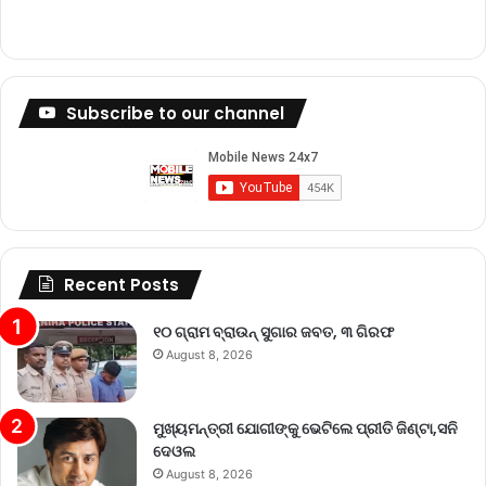
Subscribe to our channel
Recent Posts
୧୦ ଗ୍ରାମ ବ୍ରାଉନ୍ ସୁଗାର ଜବତ, ୩ ଗିରଫ
August 8, 2026
ମୁଖ୍ୟମନ୍ତ୍ରୀ ଯୋଗୀଙ୍କୁ ଭେଟିଲେ ପ୍ରୀତି ଜିଣ୍ଟା,ସନି
ଦେଓଲ
August 8, 2026