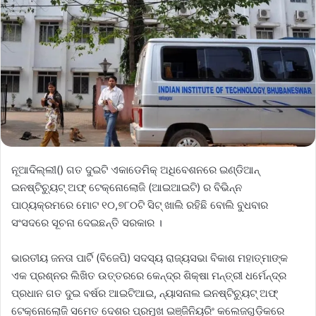
ନୂଆଦିଲ୍ଲୀ() ଗତ ଦୁଇଟି ଏକାଡେମିକ୍ ଅଧିବେଶନରେ ଇଣ୍ଡିଆନ୍
ଇନଷ୍ଟିଚ୍ୟୁଟ୍ ଅଫ୍ ଟେକ୍ନୋଲୋଜି (ଆଇଆଇଟି) ର ବିଭିନ୍ନ
ପାଠ୍ୟକ୍ରମରେ ମୋଟ ୧୦,୭୮୦ଟି ସିଟ୍ ଖାଲି ରହିଛି ​​ବୋଲି ବୁଧବାର
ସଂସଦରେ ସୂଚନା ଦେଇଛନ୍ତି ସରକାର ।
ଭାରତୀୟ ଜନତା ପାର୍ଟି (ବିଜେପି) ସଦସ୍ୟ ରାଜ୍ୟସଭା ବିକାଶ ମହାତ୍ମାଙ୍କ
ଏକ ପ୍ରଶ୍ନର ଲିଖିତ ଉତ୍ତରରେ କେନ୍ଦ୍ର ଶିକ୍ଷା ମନ୍ତ୍ରୀ ଧର୍ମେନ୍ଦ୍ର
ପ୍ରଧାନ ଗତ ଦୁଇ ବର୍ଷର ଆଇଟିଆଇ, ନ୍ୟାସନାଲ ଇନଷ୍ଟିଚ୍ୟୁଟ୍ ଅଫ୍
ଟେକ୍ନୋଲୋଜି ସମେତ ଦେଶର ପ୍ରମୁଖ ଇଞ୍ଜିନିୟରିଂ କଲେଜଗୁଡ଼ିକରେ