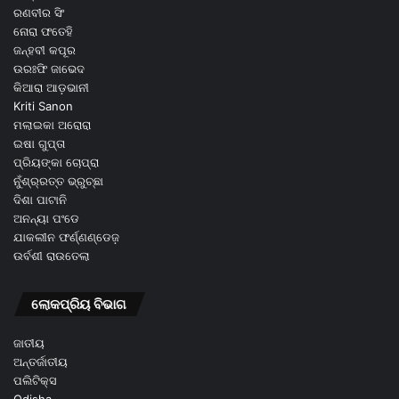
ରଣବୀର ସିଂ
ନୋରା ଫତେହି
ଜନ୍ହବୀ କପୂର
ଉରଃଫି ଜାଭେଦ
କିଆରା ଆଡ଼ଭାନୀ
Kriti Sanon
ମଲାଇକା ଅରୋରା
ଇଷା ଗୁପ୍ତା
ପ୍ରିୟଙ୍କା ଚୋପ୍ରା
ନୁଁଶ୍ର୍ରତ୍ତ ଭ୍ରୁଚ୍ଛା
ଦିଶା ପାଟାନି
ଅନନ୍ୟା ପଂଡେ
ଯାକଲୀନ ଫର୍ଣ୍ଣଣ୍ଡେଜ଼
ଉର୍ବଶୀ ରାଉତେଲା
ଲୋକପ୍ରିୟ ବିଭାଗ
ଜାତୀୟ
ଅନ୍ତର୍ଜାତୀୟ
ପଲିଟିକ୍ସ
Odisha