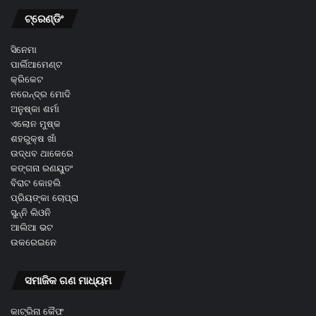
ଟ୍ରେଣ୍ଡିଂ
ସିନେମା
ପାର୍ଲିଆମେଣ୍ଟ
କ୍ରିକେଟ
ନରେନ୍ଦ୍ର ମୋଦି
ଅନୁଷ୍କା ଶର୍ମା
ଏଲୋନ ମୁଷ୍କ
ଶହରୁକ୍ଷ ଖାଁ
ଉଦ୍ଧବ ଥାକେରେ
କଙ୍ଗନା ରଣୟୁତଂ
ବିରାଟ କୋହଲି
ପ୍ରିୟଙ୍କା ଚୋପ୍ରା
ସୁନ୍ନି ଲିଓନି
ଆଲିଆ ଭଟ
ଉକରେଇନେ
ସମାଜିକ ଗଣ ମାଧ୍ୟମ
କାଟ୍ରିନା କୈଫ