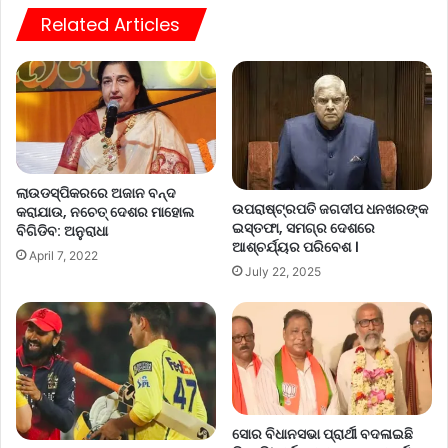
Related Articles
ଲାଉଡସ୍ପିକରରେ ଅଜାନ ବନ୍ଦ
ଉପରାଷ୍ଟ୍ରପତି ଜଗଦୀପ ଧନଖରଙ୍କ
କରାଯାଉ, ନଚେତ୍ ଦେଶର ମାହୋଲ
ଇସ୍ତଫା, ସମଗ୍ର ଦେଶରେ
ବିଗିଡିବ: ଅନୁରାଧା
ଆଶ୍ଚର୍ଯ୍ୟର ପରିବେଶ ।
April 7, 2022
July 22, 2025
ସୋର ବିଧାନସଭା ପ୍ରାର୍ଥୀ ବଦଳାଇଛି