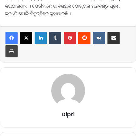
କରାଯାଇଥାଏ । ଯେଉଁମାନେ ଆବଶ୍ୟକ ଯୋଗ୍ୟତା ମାନଦଣ୍ଡ ପୂରଣ
କରନ୍ତି ବୋଲି ବିବୃତ୍ତିରେ କୁହାଯାଇଛି ।
LinkedIn
Tumblr
Pinterest
Reddit
VKontakte
Share via Email
Print
Dipti