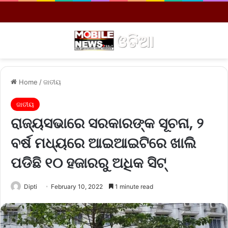
Menu
S
Home
/
ଜାତୀୟ
ଜାତୀୟ
ରାଜ୍ୟସଭାରେ ସରକାରଙ୍କ ସୂଚନା, ୨
ବର୍ଷ ମଧ୍ୟରେ ଆଇଆଇଟିରେ ଖାଲି
ପଡିଛି ୧୦ ହଜାରରୁ ଅଧିକ ସିଟ୍
Dipti
February 10, 2022
1 minute read