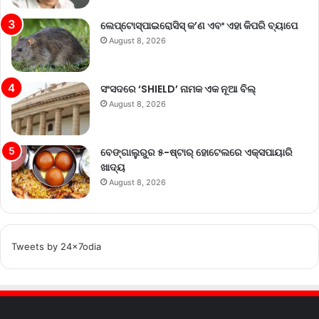
ଲେପ୍ଟୋସ୍ପାଇରୋସିସ୍ କ’ଣ ଏବଂ ଏହା କିପରି ବ୍ୟାପେ
August 8, 2026
ସଂସଦରେ ‘SHIELD’ ନାମକ ଏକ ନୂଆ ବିଲ୍
August 8, 2026
ବେଙ୍ଗାଲୁରୁର ୫-ଷ୍ଟାର୍ ହୋଟେଲରେ ଏକ୍ସପାୟାରି
ଖାଦ୍ୟ
August 8, 2026
Tweets by 24x7odia