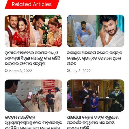
Related Articles
ଜଣାଶୁଣା ଅଭିନେତା କିଶୋର ଦାସ୍‌ଙ୍କ
ଲୁଚିଛପି ବାହାହେଲେ ସଲମାନ ଖାନ୍ ଓ
ଦେହାନ୍ତ, କ୍ୟାନ୍‌ସର ରୋଗରେ ଥିଲେ
ସୋନାକ୍ଷୀ ସିହ୍ନା! ଜାଣନ୍ତୁ କ’ଣ ରହିଛି
ପୀଡିତ
ଭାଇରାଲ ଫଟୋର ସତ୍ୟତା
July 3, 2022
March 3, 2022
ଉତ୍ତମ ମହାନ୍ତିଙ୍କ
ଆରାଧ୍ୟା ବଚ୍ଚନ ତାଙ୍କ ସ୍କୁଲ୍‌ରେ
ସ୍ୱାସ୍ଥ୍ୟବସ୍ଥାକୁ ନେଇ ବାବୁଶାନଙ୍କ
ପ୍ରଦର୍ଶନ କରୁଥିବାର ଏକ ଭିଡିଓ
ସହ ଭିଡିଓ କଲରେ କଥା ହେଲେ ନବୀନ,
ସାମ୍ନାକୁ ଆସିଛି