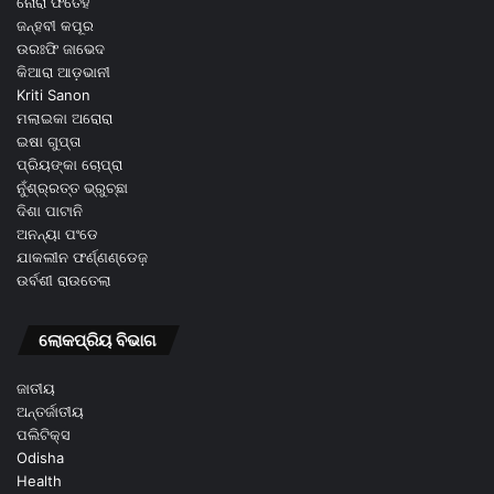
ନୋରା ଫତେହି
ଜନ୍ହବୀ କପୂର
ଉରଃଫି ଜାଭେଦ
କିଆରା ଆଡ଼ଭାନୀ
Kriti Sanon
ମଲାଇକା ଅରୋରା
ଇଷା ଗୁପ୍ତା
ପ୍ରିୟଙ୍କା ଚୋପ୍ରା
ନୁଁଶ୍ର୍ରତ୍ତ ଭ୍ରୁଚ୍ଛା
ଦିଶା ପାଟାନି
ଅନନ୍ୟା ପଂଡେ
ଯାକଲୀନ ଫର୍ଣ୍ଣଣ୍ଡେଜ଼
ଉର୍ବଶୀ ରାଉତେଲା
ଲୋକପ୍ରିୟ ବିଭାଗ
ଜାତୀୟ
ଅନ୍ତର୍ଜାତୀୟ
ପଲିଟିକ୍ସ
Odisha
Health