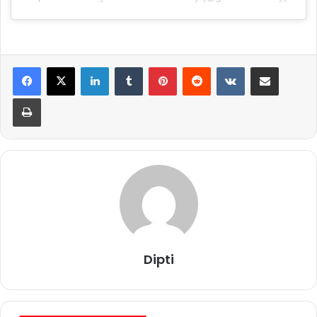
LinkedIn
Tumblr
Pinterest
Reddit
VKontakte
Share via Email
Print
Dipti