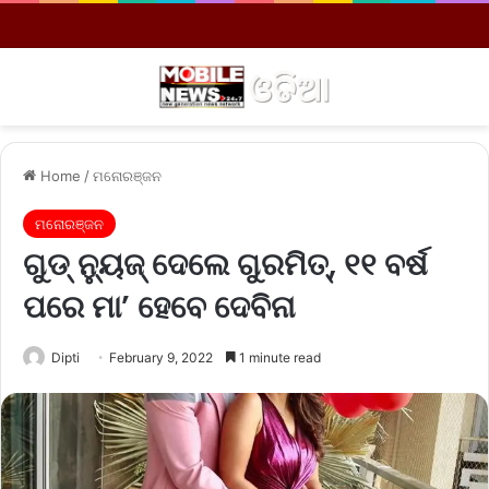
Menu
S
Home
/
ମନୋରଞ୍ଜନ
ମନୋରଞ୍ଜନ
ଗୁଡ୍‌ ନ୍ୟୁଜ୍‌ ଦେଲେ ଗୁରମିତ୍‌, ୧୧ ବର୍ଷ
ପରେ ମା’ ହେବେ ଦେବିନା
Dipti
February 9, 2022
1 minute read