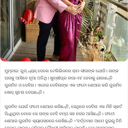
ମୁମ୍ବାଇ: ଗୁଡ୍‌ ନ୍ୟଜ୍‌ ଦେଲେ ଟେଲିଭିଜନର ରାମ-ସୀତାଙ୍କ ଯୋଡି। ତାଙ୍କ
ଘରକୁ ଆସିବେ ନୂଆ ଅତିଥି। ଖୁବ୍‌ଶୀଘ୍ର ବାପା-ମା’ ହେବାକୁ ଯାଉଛନ୍ତି
ଗୁରମିତ ଓ ଦେବିନା। ଏନେଇ ଦେବିନାଙ୍କ ଏକ ଫଟୋ ଶେଆର କରି ଗୁରମିତ
ଖୋଦ୍‌ ସୂଚନା ଦେଇଛନ୍ତି।
ଗୁରମିତ ଯେଉଁ ଫଟୋ ଶେଆର କରିଛନ୍ତି, ସେଥିରେ ଦେବିନା ଏକ ମିନି ସ୍କର୍ଟ
ପିନ୍ଧିଥିବା ବେଳେ ସେ ତାଙ୍କ ବେବି ବମ୍ପ ସହ ନଜର ଆସିଛନ୍ତି। ଫଟୋ
ଶେଆର ଗୁରମିତ କ୍ୟାପସନରେ ଲେଖିଛନ୍ତି –‘ବର୍ତ୍ତମାନ ଆମେ ଦୁଇରୁ ତିନି
ହେବାକୁ ଯାଉଛୁ। ଜୁନିୟର ଚୌଧୁରୀ ଆସିବାକୁ ଯାଉଛି। ତୁମ ସମସ୍ତଙ୍କ