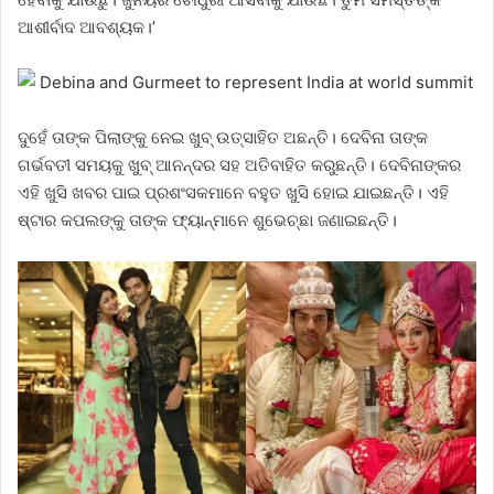
ଆଶୀର୍ବାଦ ଆବଶ୍ୟକ।’
ଦୁହେଁ ତାଙ୍କ ପିଲାଙ୍କୁ ନେଇ ଖୁବ୍‌ ଉତ୍ସାହିତ ଅଛନ୍ତି। ଦେବିନା ତାଙ୍କ
ଗର୍ଭବତୀ ସମୟକୁ ଖୁବ୍‌ ଆନନ୍ଦର ସହ ଅତିବାହିତ କରୁଛନ୍ତି। ଦେବିନାଙ୍କର
ଏହି ଖୁସି ଖବର ପାଇ ପ୍ରଶଂସକମାନେ ବହୁତ ଖୁସି ହୋଇ ଯାଇଛନ୍ତି। ଏହି
ଷ୍ଟାର କପଲଙ୍କୁ ତାଙ୍କ ଫ୍ୟାନ୍‌ମାନେ ଶୁଭେଚ୍ଛା ଜଣାଇଛନ୍ତି।