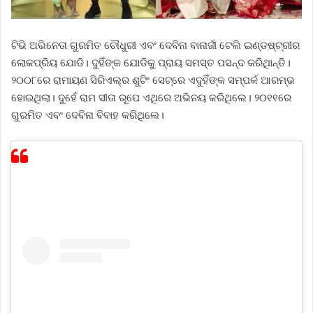
ଟିଭି ଅଭିନେତା ଗୁରମିତ ଚୌଧୁରୀ ଏବଂ ଦେବିନା ବାନାର୍ଜୀ ଟେଲି ଇଣ୍ଡଷ୍ଟ୍ରୀର
ଲୋକପ୍ରିୟ ଯୋଡି। ଦୁହିଁଙ୍କ ଯୋଡିକୁ ପ୍ରାୟ ସମସ୍ତ ପସନ୍ଦ କରିଥିାନ୍ତି।
୨୦୦୮ରେ ରାମାୟଣ ସିରିଏଲ୍‌ର ଶୁଟିଂ ସେଟ୍‌ରେ ଏଦୁହିଁଙ୍କ ସମ୍ପର୍କ ଆରମ୍ଭ
ହୋଇଥିଲା। ଦୁହେଁ ରାମ ସୀତା ରୂପେ ଏଥିରେ ଅଭିନୟ କରିଥିଲେ। ୨୦୧୧ରେ
ଗୁରମିତ ଏବଂ ଦେବିନା ବିବାହ କରିଥିଲେ।