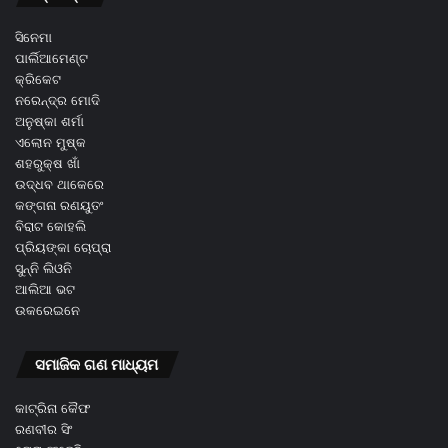
ସିନେମା
ପାର୍ଲିଆମେଣ୍ଟ
କ୍ରିକେଟ
ନରେନ୍ଦ୍ର ମୋଦି
ଅନୁଷ୍କା ଶର୍ମା
ଏଲୋନ ମୁଷ୍କ
ଶହରୁକ୍ଷ ଖାଁ
ଉଦ୍ଧବ ଥାକେରେ
କଙ୍ଗନା ରଣୟୁତଂ
ବିରାଟ କୋହଲି
ପ୍ରିୟଙ୍କା ଚୋପ୍ରା
ସୁନ୍ନି ଲିଓନି
ଆଲିଆ ଭଟ
ଉକରେଇନେ
ସମାଜିକ ଗଣ ମାଧ୍ୟମ
କାଟ୍ରିନା କୈଫ
ରଣବୀର ସିଂ