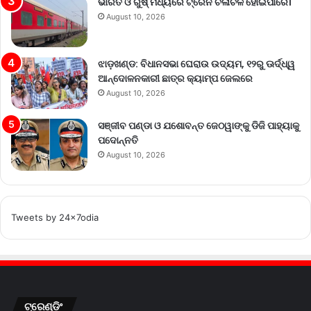
ଭାରତ ଓ ରୁଷ୍ ମଧ୍ୟରେ ଟ୍ରେନ ଚଳାଚଳ ହୋଇପାରେ।
August 10, 2026
ଝାଡ଼ଖଣ୍ଡ: ବିଧାନସଭା ଘେରାଉ ଉଦ୍ୟମ, ୧୨ରୁ ଊର୍ଦ୍ଧ୍ୱ
ଆନ୍ଦୋଳନକାରୀ ଛାତ୍ର କ୍ୟାମ୍ପ ଜେଲରେ
August 10, 2026
ସଞ୍ଜୀବ ପଣ୍ଡା ଓ ଯଶୋବନ୍ତ ଜେଠୱାଙ୍କୁ ଡିଜି ପାହ୍ୟାକୁ
ପଦୋନ୍ନତି
August 10, 2026
Tweets by 24x7odia
ଟ୍ରେଣ୍ଡିଂ