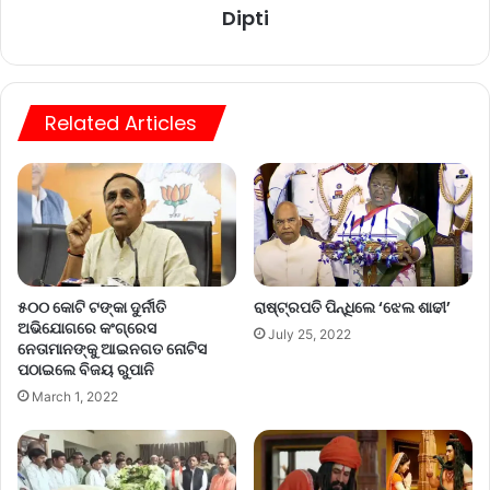
Dipti
Related Articles
ରାଷ୍ଟ୍ରପତି ପିନ୍ଧିଲେ ‘ଝେଲ ଶାଢୀ’
୫୦୦ କୋଟି ଟଙ୍କା ଦୁର୍ନୀତି
ଅଭିଯୋଗରେ କଂଗ୍ରେସ
July 25, 2022
ନେତାମାନଙ୍କୁ ଆଇନଗତ ନୋଟିସ
ପଠାଇଲେ ବିଜୟ ରୁପାନି
March 1, 2022