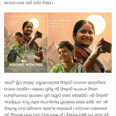
ସମଗ୍ର ଦେଶ ପାଇଁ ଗର୍ବର ବିଷୟ।
‘ରାଇଟିଂ ୱିଥ୍‌ ଫାୟାର୍‌’ ଡକ୍ୟୁମେଣ୍ଟାରୀ ଫିଲ୍ମଟି ବେଧଡକ ସାମ୍ବାଦିକତା
ଉପରେ ଆଧାରିତ। ଓସ୍କାର ପୂର୍ବରୁ ଏହି ଫିଲ୍ମଟି ସନ୍‌ଡାନ୍ସ ଫିଲ୍ମ
ଫେଷ୍ଟିଭାଲରେ ସ୍ପେଶାଲ ଜୁରି ଆୱାର୍ଡ ହାସଲ କରିସାରିଛି। ଏହି ଫିଲ୍ମଟି
ଏପର୍ଯ୍ୟନ୍ତ ୨୦ରୁ ଅଧିକ ଆନ୍ତର୍ଜାତୀୟ ପୁରସ୍କାର ହାସଲ କରିଛି ଏବଂ ଏହି
ଫିଲ୍ମକୁ ନେଇ ଚାରିଆଡେ ପ୍ରଶଂସା କରାଯାଉଛି। ବର୍ତ୍ତମାନ ଲୋକମାନେ
ଏହି ଫିଲ୍ମକୁ ନେଇ ବହୁତ ଆଶା କରୁଛନ୍ତି। ବିଶ୍ୱାସ ରହିଛି ଯେ ଏଥର ଏହି