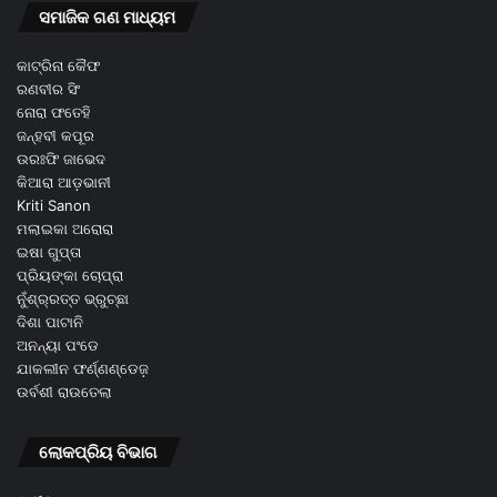
ସମାଜିକ ଗଣ ମାଧ୍ୟମ
କାଟ୍ରିନା କୈଫ
ରଣବୀର ସିଂ
ନୋରା ଫତେହି
ଜନ୍ହବୀ କପୂର
ଉରଃଫି ଜାଭେଦ
କିଆରା ଆଡ଼ଭାନୀ
Kriti Sanon
ମଲାଇକା ଅରୋରା
ଇଷା ଗୁପ୍ତା
ପ୍ରିୟଙ୍କା ଚୋପ୍ରା
ନୁଁଶ୍ର୍ରତ୍ତ ଭ୍ରୁଚ୍ଛା
ଦିଶା ପାଟାନି
ଅନନ୍ୟା ପଂଡେ
ଯାକଲୀନ ଫର୍ଣ୍ଣଣ୍ଡେଜ଼
ଉର୍ବଶୀ ରାଉତେଲା
ଲୋକପ୍ରିୟ ବିଭାଗ