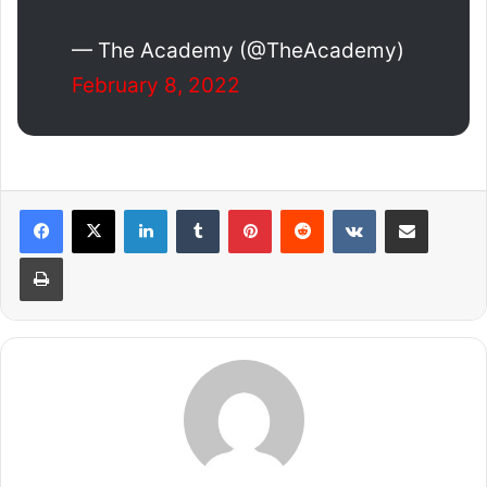
— The Academy (@TheAcademy)
February 8, 2022
LinkedIn
Tumblr
Pinterest
Reddit
VKontakte
Share via Email
Print