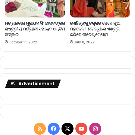
ମୋହିତ୍‌ଙ୍କୁ ଟକ୍କର ଦେବେ ନୂଆ
ମଙ୍ଗଳବାର ମୁଲାୟମ ସିଂ ଯାଦବଙ୍କର
ମହାଦେବ ! ଶିବ ରୂପରେ ଏଣ୍ଟ୍ରି
ରାଷ୍ଟ୍ରୀୟ ମର୍ଯ୍ୟାଦା ସହ ହେବ ଅନ୍ତିମ
କରିବେ ଦୀନେଶ୍ ମେହେତା
ସଂସ୍କାର
July 8, 2022
October 11, 2022
Advertisement
R
F
X
Y
I