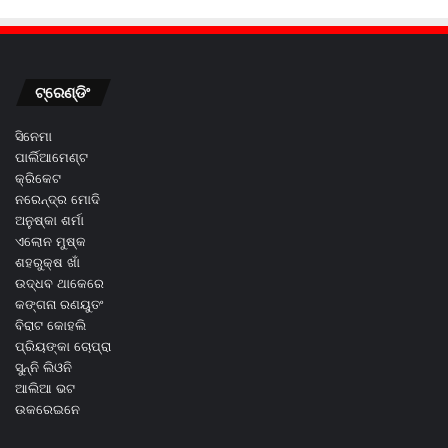
ଟ୍ରେଣ୍ଡିଂ
ସିନେମା
ପାର୍ଲିଆମେଣ୍ଟ
କ୍ରିକେଟ
ନରେନ୍ଦ୍ର ମୋଦି
ଅନୁଷ୍କା ଶର୍ମା
ଏଲୋନ ମୁଷ୍କ
ଶହରୁକ୍ଷ ଖାଁ
ଉଦ୍ଧବ ଥାକେରେ
କଙ୍ଗନା ରଣୟୁତଂ
ବିରାଟ କୋହଲି
ପ୍ରିୟଙ୍କା ଚୋପ୍ରା
ସୁନ୍ନି ଲିଓନି
ଆଲିଆ ଭଟ
ଉକରେଇନେ