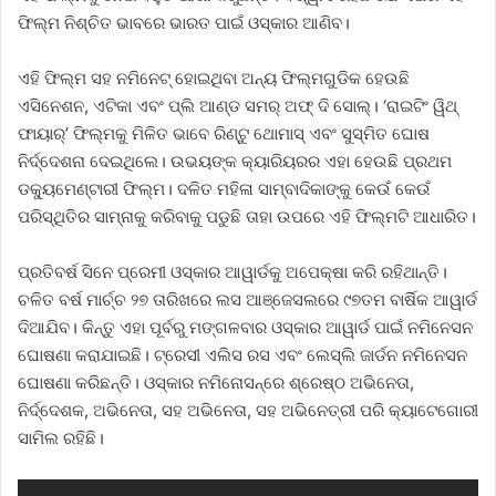
ଫିଲ୍ମ ନିଶ୍ଚିତ ଭାବରେ ଭାରତ ପାଇଁ ଓସ୍କାର ଆଣିବ।
ଏହି ଫିଲ୍ମ ସହ ନମିନେଟ୍‌ ହୋଇଥିବା ଅନ୍ୟ ଫିଲ୍ମଗୁଡିକ ହେଉଛି
ଏସିନେଶନ, ଏଟିକା ଏବଂ ପ୍ଲି ଆଣ୍ଡ ସମର୍‌ ଅଫ୍ ଦି ସୋଲ୍। ‘ରାଇଟିଂ ୱିଥ୍‌
ଫାୟାର୍‌’ ଫିଲ୍ମକୁ ମିଳିତ ଭାବେ ରିଣ୍ଟୁ ଥୋମାସ୍ ଏବଂ ସୁସ୍ମିତ ଘୋଷ
ନିର୍ଦ୍ଦେଶନା ଦେଇଥିଲେ। ଉଭୟଙ୍କ କ୍ୟାରିୟରର ଏହା ହେଉଛି ପ୍ରଥମ
ଡକ୍ୟୁମେଣ୍ଟାରୀ ଫିଲ୍ମ। ଦଳିତ ମହିଳା ସାମ୍ବାଦିକାଙ୍କୁ କେଉଁ କେଉଁ
ପରିସ୍ଥିତିର ସାମ୍ନାକୁ କରିବାକୁ ପଡୁଛି ତାହା ଉପରେ ଏହି ଫିଲ୍ମଟି ଆଧାରିତ।
ପ୍ରତିବର୍ଷ ସିନେ ପ୍ରେମୀ ଓସ୍କାର ଆୱାର୍ଡକୁ ଅପେକ୍ଷା କରି ରହିଥାନ୍ତି।
ଚଳିତ ବର୍ଷ ମାର୍ଚ୍ଚ ୨୭ ତାରିଖରେ ଲସ ଆଞ୍ଜେସଲରେ ୯୭ତମ ବାର୍ଷିକ ଆୱାର୍ଡ
ଦିଆଯିବ। କିନ୍ତୁ ଏହା ପୂର୍ବରୁ ମଙ୍ଗଳବାର ଓସ୍କାର ଆୱାର୍ଡ ପାଇଁ ନମିନେସନ
ଘୋଷଣା କରାଯାଇଛି। ଟ୍ରେସୀ ଏଲିସ ରସ ଏବଂ ଲେସ୍ଲି ଜାର୍ଡନ ନମିନେସନ
ଘୋଷଣା କରିଛନ୍ତି। ଓସ୍କାର ନମିନୋସନ୍‌ରେ ଶ୍ରେଷ୍ଠ ଅଭିନେତା,
ନିର୍ଦ୍ଦେଶକ, ଅଭିନେତା, ସହ ଅଭିନେତା, ସହ ଅଭିନେତ୍ରୀ ପରି କ୍ୟାଟେଗୋରୀ
ସାମିଲ ରହିଛି।