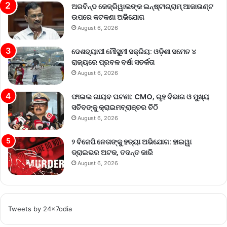
ଅରବିନ୍ଦ କେଜ୍ରିୱାଲଙ୍କ ଇନ୍‌ଷ୍ଟାଗ୍ରାମ୍ ଆକାଉଣ୍ଟ
ଉପରେ କଟକଣା ଅଭିଯୋଗ
August 6, 2026
ଦେଶବ୍ୟାପୀ ମୌସୁମୀ ସକ୍ରିୟ: ଓଡ଼ିଶା ସମେତ ୪
ରାଜ୍ୟରେ ପ୍ରବଳ ବର୍ଷା ସତର୍କତା
August 6, 2026
ଫାଇଲ ଗାୟବ ଘଟଣା: CMO, ଗୃହ ବିଭାଗ ଓ ମୁଖ୍ୟ
ସଚିବଙ୍କୁ କ୍ରାଇମବ୍ରାଞ୍ଚର ଚିଠି
August 6, 2026
୨ ବିଜେପି ନେତାଙ୍କୁ ହତ୍ୟା ଅଭିଯୋଗ: ହାଇୱା
ଡ୍ରାଇଭର ଅଟକ, ତଦନ୍ତ ଜାରି
August 6, 2026
Tweets by 24x7odia