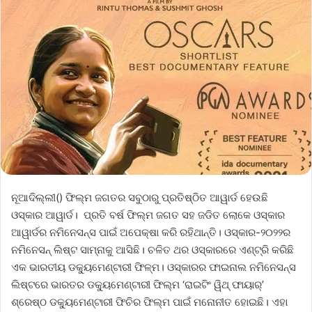
ନୂଆଦିଲ୍ଲୀ() ଫିଲ୍ମ ଜଗତର ସବୁଠାରୁ ପ୍ରତିଷ୍ଠିତ ଆୱାର୍ଡ ହେଉଛି
ଓସ୍କାର ଆୱାର୍ଡ। ପ୍ରତି ବର୍ଷ ଫିଲ୍ମ ଜଗତ ସହ ଜଡିତ ଲୋକେ ଓସ୍କାର
ଆୱାର୍ଡର ନମିନେସନ୍ସ ପାଇଁ ଅପେକ୍ଷା କରି ରହିଥାନ୍ତି। ଓସ୍କାର-୨୦୨୨ର
ନମିନେସନ୍‌ ଲିଷ୍ଟ ସାମ୍ନାକୁ ଆସିଛି। ଚଳିତ ଥର ଓସ୍କାରରେ ଏଣ୍ଟ୍ରି କରିଛି
ଏକ ଭାରତୀୟ ଡକ୍ୟୁମେଣ୍ଟାରୀ ଫିଳ୍ମ। ଓସ୍କାରର ଫାଇନାଲ ନମିନେସନ୍ସ
ଲିଷ୍ଟରେ ଭାରତର ଡକ୍ୟୁମେଣ୍ଟାରୀ ଫିଲ୍ମ ‘ରାଇଟିଂ ୱିଥ୍‌ ଫାୟାର୍‌’
ଶ୍ରେଷ୍ଠ ଡକ୍ୟୁମେଣ୍ଟାରୀ ଫିଚିର ଫିଲ୍ମ ପାଇଁ ମନୋନୀତ ହୋଇଛି। ଏହା