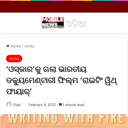
Menu
S
Home
/
ଜାତୀୟ
ଜାତୀୟ
‘ଓସ୍କାର’କୁ ଗଲା ଭାରତୀୟ
ଡକ୍ୟୁମେଣ୍ଟାରୀ ଫିଲ୍ମ ‘ରାଇଟିଂ ୱିଥ୍‌
ଫାୟାର୍‌’
Dipti
February 9, 2022
1 minute read