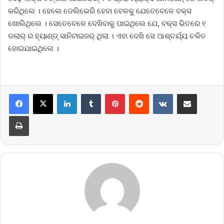
କରିଥିଲେ । ହେଲେ ଡେଲିଭେରି ହେବା ବେଳକୁ ଯେତେବେଳେ ବକ୍ସ
ଖୋଲିଥିଲେ । ସେତେବେଳେ ଦେଖିବାକୁ ପାଇଥିଲେ ଯେ, ବକ୍ସ ଭିତରେ ୧
ଡଲାର୍ ର ହ୍ୟାଣ୍ଡ୍ ସାନିଟାଇଜର୍ ଥିଲା । ଏହା ଦେଖି ସେ ଆଶ୍ଚର୍ଯ୍ୟ ଚକିତ
ହୋଇଯାଇଥିଲେ ।
LinkedIn
Tumblr
Pinterest
Reddit
VKontakte
Share via Email
Print