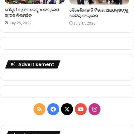
ମୌସୁମୀ ଅଧିବେଶନରୁ ୪ କଂଗ୍ରେସ
ବୈଦେଶିକ ନୀତି ବିଭାଗ ଅଧ୍ୟକ୍ଷଙ୍କୁ
ସାଂସଦ ନିଲମ୍ବିତ
ଭେଟିଲା କଂଗ୍ରେସ
July 25, 2022
July 17, 2026
Advertisement
R
F
X
Y
I
S
a
o
n
S
c
u
s