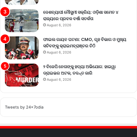
ଦେଶବ୍ୟାପୀ ମୌସୁମୀ ସକ୍ରିୟ: ଓଡ଼ିଶା ସମେତ ୪
ରାଜ୍ୟରେ ପ୍ରବଳ ବର୍ଷା ସତର୍କତା
August 6, 2026
ଫାଇଲ ଗାୟବ ଘଟଣା: CMO, ଗୃହ ବିଭାଗ ଓ ମୁଖ୍ୟ
ସଚିବଙ୍କୁ କ୍ରାଇମବ୍ରାଞ୍ଚର ଚିଠି
August 6, 2026
୨ ବିଜେପି ନେତାଙ୍କୁ ହତ୍ୟା ଅଭିଯୋଗ: ହାଇୱା
ଡ୍ରାଇଭର ଅଟକ, ତଦନ୍ତ ଜାରି
August 6, 2026
Tweets by 24x7odia