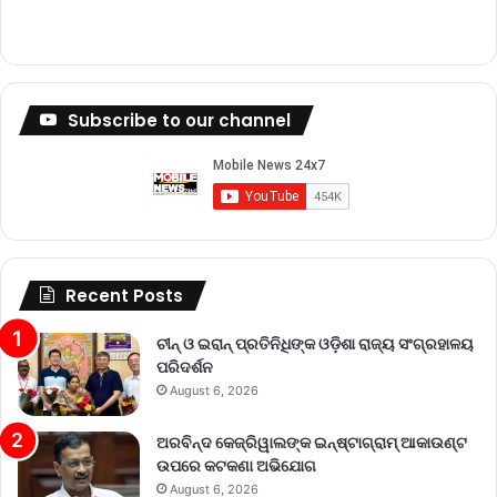
Subscribe to our channel
Recent Posts
ଚୀନ୍ ଓ ଇରାନ୍ ପ୍ରତିନିଧିଙ୍କ ଓଡ଼ିଶା ରାଜ୍ୟ ସଂଗ୍ରହାଳୟ
ପରିଦର୍ଶନ
August 6, 2026
ଅରବିନ୍ଦ କେଜ୍ରିୱାଲଙ୍କ ଇନ୍‌ଷ୍ଟାଗ୍ରାମ୍ ଆକାଉଣ୍ଟ
ଉପରେ କଟକଣା ଅଭିଯୋଗ
August 6, 2026