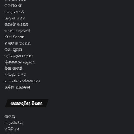
ରଣବୀର ସିଂ
ନୋରା ଫତେହି
ଜନ୍ହବୀ କପୂର
ଉରଃଫି ଜାଭେଦ
କିଆରା ଆଡ଼ଭାନୀ
Kriti Sanon
ମଲାଇକା ଅରୋରା
ଇଷା ଗୁପ୍ତା
ପ୍ରିୟଙ୍କା ଚୋପ୍ରା
ନୁଁଶ୍ର୍ରତ୍ତ ଭ୍ରୁଚ୍ଛା
ଦିଶା ପାଟାନି
ଅନନ୍ୟା ପଂଡେ
ଯାକଲୀନ ଫର୍ଣ୍ଣଣ୍ଡେଜ଼
ଉର୍ବଶୀ ରାଉତେଲା
ଲୋକପ୍ରିୟ ବିଭାଗ
ଜାତୀୟ
ଅନ୍ତର୍ଜାତୀୟ
ପଲିଟିକ୍ସ