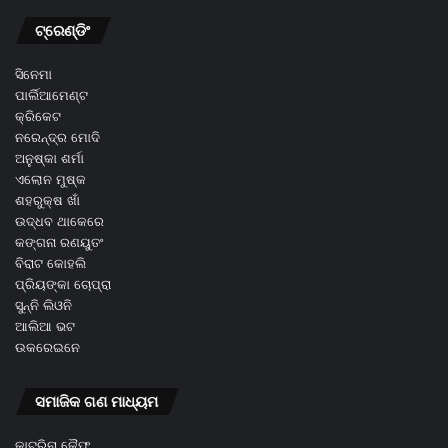
ଟ୍ରେଣ୍ଡିଂ
ସିନେମା
ପାର୍ଲିଆମେଣ୍ଟ
କ୍ରିକେଟ
ନରେନ୍ଦ୍ର ମୋଦି
ଅନୁଷ୍କା ଶର୍ମା
ଏଲୋନ ମୁଷ୍କ
ଶହରୁକ୍ଷ ଖାଁ
ଉଦ୍ଧବ ଥାକେରେ
କଙ୍ଗନା ରଣୟୁତଂ
ବିରାଟ କୋହଲି
ପ୍ରିୟଙ୍କା ଚୋପ୍ରା
ସୁନ୍ନି ଲିଓନି
ଆଲିଆ ଭଟ
ଉକରେଇନେ
ସମାଜିକ ଗଣ ମାଧ୍ୟମ
କାଟ୍ରିନା କୈଫ