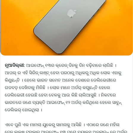
ନୂଆଦିଲ୍ଲୀ
: ଆଇଫୋନ୍ ୧୩ର କ୍ରେଜ୍ ଦିନକୁ ଦିନ ବଢ଼ିବାରେ ଲାଗିଛି ।
ଆପଲ୍ ର ଏହି ସିରିଜ୍ ଲଞ୍ଚ୍ ହେବା ପରଠାରୁ ଅଧିକରୁ ଅଧିକ ଲୋକ ଏହାକୁ
କିଣୁଛନ୍ତି । ହେଲେ ଭାରତ ସମେତ ଅନେକ ଦେଶରେ ଡେଲିଭେରୀରେ
ଗଡବଡ଼ ଦେଖିବାକୁ ମିଳିଛି । ଲୋକ ମାନେ ଅର୍ଡର୍ କରୁଛନ୍ତି ହେଲେ
ଡେଲିଭେରୀ ହେଉଛି ହେବା ବେଳକୁ ଆଉ କିଛି ଚାଲିଆସୁଛି । ନିକଟରେ
ଭାରତରେ ଜଣେ ବ୍ୟକ୍ତି ଆଇଫୋନ୍ ୧୨ ଅର୍ଡର୍ କରିଥିଲେ ହେଲେ ସାବୁନ୍
ଡେଲିଭର୍ ହୋଇଥିଲା ।
ଏବେ ପୁଣି ଏକ ମାମଲା ୟୁକେରୁ ସାମନାକୁ ଆସିଛି । ଏଠାରେ ଜଣେ ମହିଳା
ଦେଢ଼ ଲକ୍ଷ ଟଙ୍କାର ଆଇଫୋନ୍ ୧୩ ପ୍ରୋ ମ୍ୟାକ୍ସ ଅନଲାଇନ୍ ରେ ଅର୍ଡର୍