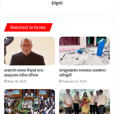
Dipti
Related Articles
ଇସ୍ତଫା ଦେଲେ ଦିଲ୍ଲୀ ଉପ-
ଜମ୍ମୁକଶ୍ମୀର ଡୋଡାରେ ଯୋଶୀମଠ
ରାଜ୍ୟପାଳ ଅନିଲ ବୈଜଲ
ପରିସ୍ଥିତି
May 18, 2022
February 4, 2023