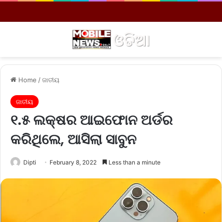
Menu
S
Home
/
ଜାତୀୟ
ଜାତୀୟ
୧.୫ ଲକ୍ଷର ଆଇଫୋନ ଅର୍ଡର
କରିଥିଲେ, ଆସିଲା ସାବୁନ
Dipti
February 8, 2022
Less than a minute