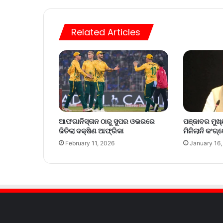
Related Articles
ଆଫଗାନିସ୍ତାନ ଠାରୁ ସୁପର ଓଭରରେ
ପଞ୍ଜାବର ମୁଖ୍
ଜିତିଲା ଦକ୍ଷିଣ ଆଫ୍ରିକା
ମିଳିଲାନି କଂଗ
February 11, 2026
January 16,