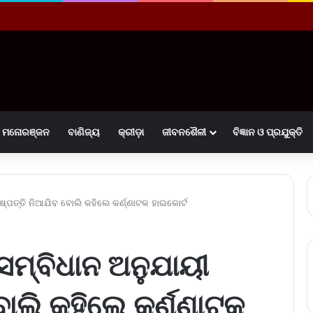
ମନୋରଞ୍ଜନ
ବାଣିଜ୍ୟ
କ୍ରୀଡ଼ା
ଜୀବନଶୈଳୀ
ବିଜ୍ଞାନ ଓ ପ୍ରଯୁକ୍ତି
ଷ୍ପତ୍ତି ନିଆଯିବ ବୋଲି କହିଲେ କର୍ଣ୍ଣାଟକ ହାଇକୋର୍ଟ
 ସମ୍ବିଧାନ ଅନୁଯାୟୀ
ୋଲି କହିଲେ କର୍ଣ୍ଣାଟକ