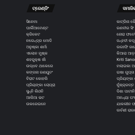
ଟ୍ରେଣ୍ଡିଂ
ସମାଜି
ସିନେମା
କାଟ୍ରିନା 
ପାର୍ଲିଆମେଣ୍ଟ
ରଣବୀର ସିଂ
କ୍ରିକେଟ
ନୋରା ଫତେହ
ନରେନ୍ଦ୍ର ମୋଦି
ଜନ୍ହବୀ କପ
ଅନୁଷ୍କା ଶର୍ମା
ଉରଃଫି ଜା
ଏଲୋନ ମୁଷ୍କ
କିଆରା ଆଡ଼
ଶହରୁକ୍ଷ ଖାଁ
Kriti Sano
ଉଦ୍ଧବ ଥାକେରେ
ମଲାଇକା ଅ
କଙ୍ଗନା ରଣୟୁତଂ
ଇଷା ଗୁପ୍ତା
ବିରାଟ କୋହଲି
ପ୍ରିୟଙ୍କା 
ପ୍ରିୟଙ୍କା ଚୋପ୍ରା
ନୁଁଶ୍ର୍ରତ୍ତ 
ସୁନ୍ନି ଲିଓନି
ଦିଶା ପାଟାନି
ଆଲିଆ ଭଟ
ଅନନ୍ୟା ପଂ
ଉକରେଇନେ
ଯାକଲୀନ ଫର
ଉର୍ବଶୀ ରା