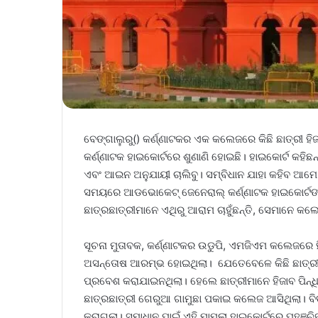
ବେଙ୍ଗାଲୁରୁ() କର୍ଣ୍ଣାଟକର ଏକ କଲେଜରେ କିଛି ଛାତ୍ରୀ ହିଜ
କର୍ଣ୍ଣାଟକ ହାଇକୋର୍ଟରେ ଶୁଣାଣି ହୋଇଛି। ହାଇକୋର୍ଟ କହିଛ
ଏବଂ ଆଇନ ଅନୁଯାୟୀ ଚାଲିବୁ। ସମ୍ବିଧାନ ଯାହା କହିବ ଆମେ 
ସମୟରେ ଆଡଭୋକେଟ୍ ଜେନେରାଲ୍ କର୍ଣ୍ଣାଟକ ହାଇକୋର୍ଟଙ୍କୁ
ଛାତ୍ରଛାତ୍ରୀମାନେ ଏଥିରୁ ଆରାମ ଚାହୁଁଛନ୍ତି, ସେମାନେ କଲ
ସୂଚନା ମୁତାବକ, କର୍ଣ୍ଣାଟକର ଉଡୁପି, ଏମଜିଏମ କଲେଜରେ ହ
ଅସନ୍ତୋଷ ଆରମ୍ଭ ହୋଇଥିଲା। ଯେତେବେଳେ କିଛି ଛାତ୍ରୀ 
ପ୍ରବେଶ କରାଯାଇନଥିଲା। ହେଲେ ଛାତ୍ରୀମାନେ ହିଜାବ ପିନ୍ଧି 
ଛାତ୍ରଛାତ୍ରୀ ଗେରୁଆ ଗାମୁଛା ପକାଇ କଲେଜ ଆସିଥିଲା। ବିବା
କରାଗଲା। ସମାଧାନ ପାଇଁ ଏହି ମାମଲା ହାଇକୋର୍ଟରେ ପହଞ୍ଚି