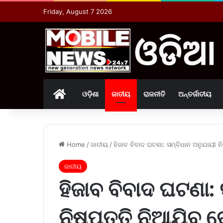
Friday, August 7 2026
Home
ଓଡ଼ିଶା
ଜାତୀୟ
ରାଜନୀତି
ଅନ୍ତର୍ଜାତୀୟ
Home
/
ଜାତୀୟ
/
ହିଜାବ ବିବାଦ ଘଟଣା: ସମ୍ବିଧାନ ଅନୁଯାୟୀ ନି
ଜାତୀୟ
ହିଜାବ ବିବାଦ ଘଟଣା:
ନିଷ୍ପତ୍ତି ନିଆଯିବ ବ