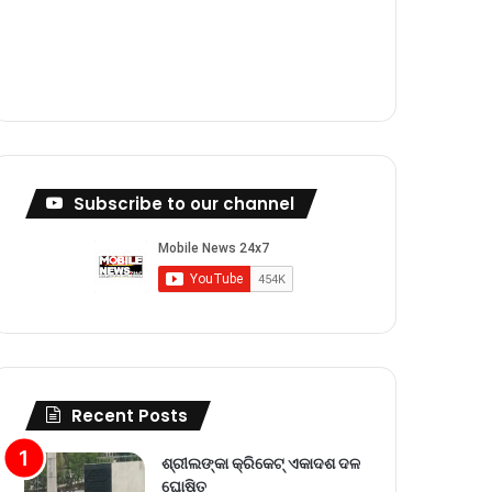
m
Subscribe to our channel
Recent Posts
ଶ୍ରୀଲଙ୍କା କ୍ରିକେଟ୍‌ ଏକାଦଶ ଦଳ
ଘୋଷିତ