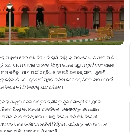
ାବ ପିନ୍ଧିବା ନେଇ କିଛି ଦିନ ଧରି ଲାଗି ରହିଥିବା ଅସନ୍ତୋଷ ଉପରେ ଆଜି
ନ୍ତି ଯେ, ଆମେ କାହାର ଆବେଗ କିମ୍ବା ଭାବନା ଦ୍ୱାରା ନୁହେଁ ବରଂ କାରଣ
ତାହା କରିବୁ। ଆମ ପାଇଁ ସମ୍ବିଧାନ ହେଉଛି ଭଗବଦ୍ ଗୀତା। ଶୁଣାଣି
 କହିଛନ୍ତି ଯେ, ୟୁନିଫର୍ମ ସ୍ଥିର କରିବା କଲେଜଗୁଡିକର କାମ। ଯେଉଁ
େଜ ବିକାଶ କମିଟି ନିକଟକୁ ଯାଇପାରିବେ।
ିଜାବ ପିନ୍ଧିବା ନେଇ ଛାତ୍ରଛାତ୍ରୀଙ୍କ ଦୁଇ ଗୋଷ୍ଠୀ ମଧ୍ୟରେ
ହିଜାବ ପିନ୍ଧି କଲେଜରେ ପହଞ୍ଚିଲେ, ସେମାନଙ୍କୁ ଶ୍ରେଣୀରେ
ଆସିବା ବନ୍ଦ କରିନଥିଲେ। ଏହାକୁ ବିରୋଧ କରି କିଛି ବିରୋଧୀ
ଦ ବଡ ହେବା ଦେଖି ପରବର୍ତ୍ତୀ ନିର୍ଦ୍ଦେଶ ପର୍ଯ୍ୟନ୍ତ କଲେଜ ବନ୍ଦ
ବା ପରେ ଆଜି ଏହାର ଶୁଣାଣି ହୋଇଛି।