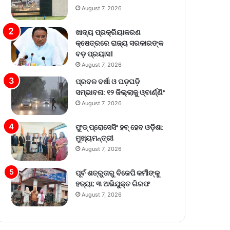
August 7, 2026
ଖାଦ୍ୟ ପ୍ରକ୍ରିୟାକରଣ
କ୍ଷେତ୍ରରେ ରାଜ୍ୟ ସରକାରଙ୍କ
ବଡ଼ ପ୍ରୟାସ।
August 7, 2026
ପ୍ରବଳ ବର୍ଷା ଓ ଘଡ଼ଘଡ଼ି
ସମ୍ଭାବନା: ୧୨ ଜିଲ୍ଲାକୁ ଓ୍ବାର୍ଣ୍ଣିଂ
August 7, 2026
ଫୁଡ୍ ପ୍ରୋସେସିଂ ହବ୍ ହେବ ଓଡ଼ିଶା:
ମୁଖ୍ୟମନ୍ତ୍ରୀ
August 7, 2026
ପୂର୍ବ ଶତ୍ରୁତାରୁ ବିଜେପି କର୍ମୀଙ୍କୁ
ହତ୍ୟା; ୩ ଅଭିଯୁକ୍ତ ଗିରଫ
August 7, 2026