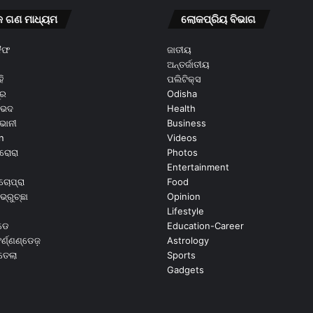
କ ଗଣ ମାଧ୍ୟମ
ଲୋକପ୍ରିୟ ବିଭାଗ
କୈଫ
ଜାତୀୟ
ଅନ୍ତର୍ଜାତୀୟ
ି
ପଲିଟିକ୍ସ
ୂର
Odisha
ଭେଦ
Health
ଭାନୀ
Business
n
Videos
ରୋରା
Photos
Entertainment
ଚୋପ୍ରା
Food
ଭ୍ରୁଚ୍ଛା
Opinion
Lifestyle
ଡେ
Education-Career
୍ଣ୍ଣଣ୍ଡେଜ଼
Astrology
ଉତେଲା
Sports
Gadgets