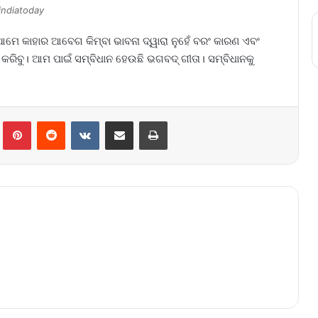
indiatoday
, ଆମେ କାହାର ଆବେଗ କିମ୍ବା ଭାବନା ଦ୍ୱାରା ନୁହେଁ ବରଂ କାରଣ ଏବଂ
 କରିବୁ। ଆମ ପାଇଁ ସମ୍ବିଧାନ ହେଉଛି ଭଗବଦ୍ ଗୀତା। ସମ୍ବିଧାନକୁ
lr
Pinterest
Reddit
VKontakte
Share via Email
Print