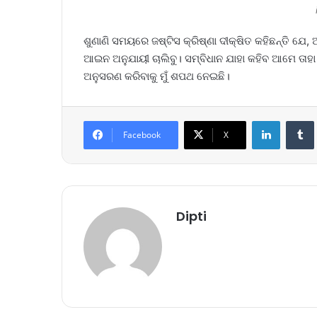
ଶୁଣାଣି ସମୟରେ ଜଷ୍ଟିସ କ୍ରିଷ୍ଣା ଦୀକ୍ଷିତ କହିଛନ୍ତି ଯେ
ଆଇନ ଅନୁଯାୟୀ ଚାଲିବୁ। ସମ୍ବିଧାନ ଯାହା କହିବ ଆମେ ତାହା
ଅନୁସରଣ କରିବାକୁ ମୁଁ ଶପଥ ନେଇଛି।
LinkedIn
Tumb
Facebook
X
Dipti