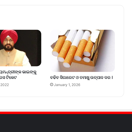
ୟମନ୍ତ୍ରୀଙ୍କ ଭାଇଙ୍କୁ
୍ରେସ ଟିକେଟ
ବଢିବ ସିଗାରେଟ ଓ ତମାଖୁ ଉତ୍ପାଦ ଦର ।
 2022
January 1, 2026