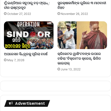
ମୁଁ ଇଣ୍ଡିଆର ସବୁଠାରୁ ବଡ଼ ଫ୍ୟାନ୍ :
ସୁରକ୍ଷାକର୍ମୀଙ୍କ ଗୁଳିରେ ୩ ମାଓବାଦୀ
ଚୀନ ରାଷ୍ଟ୍ରଦୂତ
ନିହତ
October 27, 2022
November 26, 2022
କ୍ରିକେଟର ୱାଶିଂଟନଙ୍କ ଉପରେ
ଅପରେସନ ସିନ୍ଦୂରକୁ ପୂରିଲା ବର୍ଷେ
ଚଢିଲା ‘ବିକ୍ରମ’ର କ୍ରେଜ୍‌, ଭିଡିଓ
May 7, 2026
ଭାଇରାଲ୍
June 13, 2022
Advertisement