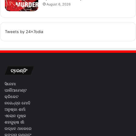
August 6, 2026
Tweets by 24x7odia
ଟ୍ରେଣ୍ଡିଂ
ସିନେମା
ପାର୍ଲିଆମେଣ୍ଟ
କ୍ରିକେଟ
ନରେନ୍ଦ୍ର ମୋଦି
ଅନୁଷ୍କା ଶର୍ମା
ଏଲୋନ ମୁଷ୍କ
ଶହରୁକ୍ଷ ଖାଁ
ଉଦ୍ଧବ ଥାକେରେ
କଙ୍ଗନା ରଣୟୁତଂ