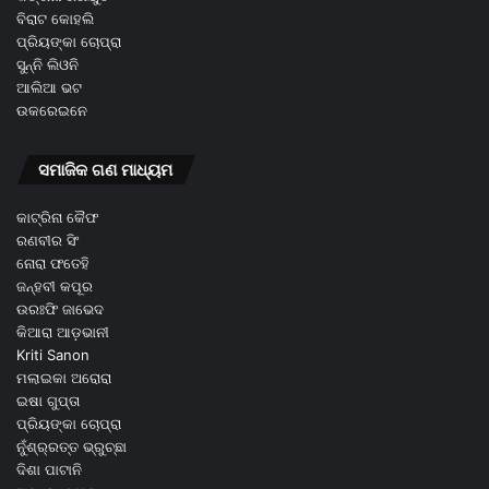
ବିରାଟ କୋହଲି
ପ୍ରିୟଙ୍କା ଚୋପ୍ରା
ସୁନ୍ନି ଲିଓନି
ଆଲିଆ ଭଟ
ଉକରେଇନେ
ସମାଜିକ ଗଣ ମାଧ୍ୟମ
କାଟ୍ରିନା କୈଫ
ରଣବୀର ସିଂ
ନୋରା ଫତେହି
ଜନ୍ହବୀ କପୂର
ଉରଃଫି ଜାଭେଦ
କିଆରା ଆଡ଼ଭାନୀ
Kriti Sanon
ମଲାଇକା ଅରୋରା
ଇଷା ଗୁପ୍ତା
ପ୍ରିୟଙ୍କା ଚୋପ୍ରା
ନୁଁଶ୍ର୍ରତ୍ତ ଭ୍ରୁଚ୍ଛା
ଦିଶା ପାଟାନି