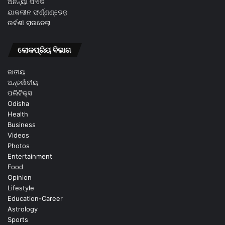
ଅନନ୍ୟା ପଂଡେ
ଯାକଲୀନ ଫର୍ଣ୍ଣଣ୍ଡେଜ଼
ଉର୍ବଶୀ ରାଉତେଲା
ଲୋକପ୍ରିୟ ବିଭାଗ
ଜାତୀୟ
ଅନ୍ତର୍ଜାତୀୟ
ପଲିଟିକ୍ସ
Odisha
Health
Business
Videos
Photos
Entertainment
Food
Opinion
Lifestyle
Education-Career
Astrology
Sports