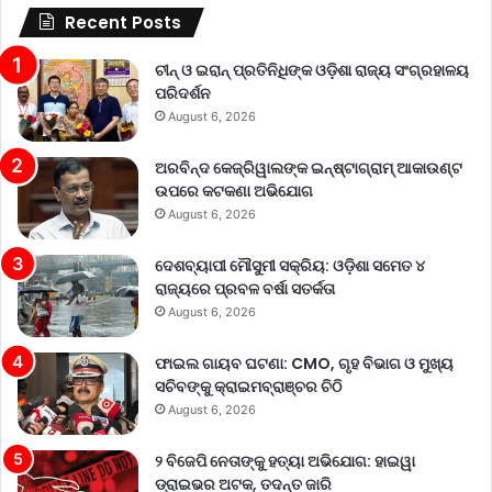
Recent Posts
ଚୀନ୍ ଓ ଇରାନ୍ ପ୍ରତିନିଧିଙ୍କ ଓଡ଼ିଶା ରାଜ୍ୟ ସଂଗ୍ରହାଳୟ
ପରିଦର୍ଶନ
August 6, 2026
ଅରବିନ୍ଦ କେଜ୍ରିୱାଲଙ୍କ ଇନ୍‌ଷ୍ଟାଗ୍ରାମ୍ ଆକାଉଣ୍ଟ
ଉପରେ କଟକଣା ଅଭିଯୋଗ
August 6, 2026
ଦେଶବ୍ୟାପୀ ମୌସୁମୀ ସକ୍ରିୟ: ଓଡ଼ିଶା ସମେତ ୪
ରାଜ୍ୟରେ ପ୍ରବଳ ବର୍ଷା ସତର୍କତା
August 6, 2026
ଫାଇଲ ଗାୟବ ଘଟଣା: CMO, ଗୃହ ବିଭାଗ ଓ ମୁଖ୍ୟ
ସଚିବଙ୍କୁ କ୍ରାଇମବ୍ରାଞ୍ଚର ଚିଠି
August 6, 2026
୨ ବିଜେପି ନେତାଙ୍କୁ ହତ୍ୟା ଅଭିଯୋଗ: ହାଇୱା
ଡ୍ରାଇଭର ଅଟକ, ତଦନ୍ତ ଜାରି