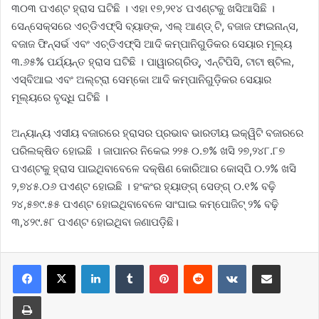
୩୦୩ ପଏଣ୍ଟ ହ୍ରାସ ଘଟିଛି । ଏହା ୧୭,୨୧୪ ପଏଣ୍ଟକୁ ଖସିଆସିଛି ।
ସେନ୍‌ସେକ୍ସରେ ଏଚ୍‌ଡିଏଫ୍‌ସି ବ୍ୟାଙ୍କ, ଏଲ୍‌ ଆଣ୍ଡ୍‌ ଟି, ବଜାଜ ଫାଇନାନ୍ସ,
ବଜାଜ ଫିନ୍‌ସର୍ଭ ଏବଂ ଏଚ୍‌ଡିଏଫ୍‌ସି ଆଦି କମ୍ପାନିଗୁଡିକର ସେୟାର ମୂଲ୍ୟ
୩.୬୫% ପର୍ଯ୍ୟନ୍ତ ହ୍ରାସ ଘଟିଛି । ପାୱାରଗ୍ରିଡ୍‌, ଏନ୍‌ଟିପିସି, ଟାଟା ଷ୍ଟିଲ,
ଏସ୍‌ବିଆଇ ଏବଂ ଅଲ୍‌ଟ୍ରା ସେମ୍‌କୋ ଆଦି କମ୍ପାନିଗୁଡ଼ିକର ସେୟାର
ମୂଲ୍ୟରେ ବୃଦ୍ଧି ଘଟିଛି ।
ଅନ୍ୟାନ୍ୟ ଏସୀୟ ବଜାରରେ ହ୍ରାସର ପ୍ରଭାବ ଭାରତୀୟ ଇକ୍ୱିଟି ବଜାରରେ
ପରିଲକ୍ଷିତ ହୋଇଛି । ଜାପାନର ନିକେଇ ୨୨୫ ୦.୭% ଖସି ୨୭,୨୪୮.୮୭
ପଏଣ୍ଟକୁ ହ୍ରାସ ପାଇଥିବାବେଳେ ଦକ୍ଷିଣ କୋରିଆର କୋସ୍‌ପି ୦.୨% ଖସି
୨,୭୪୫.୦୬ ପଏଣ୍ଟ ହୋଇଛି । ହଂକଂର ହ୍ୟାଙ୍ଗ୍‌ ସେଙ୍ଗ୍‌ ୦.୧% ବଢ଼ି
୨୪,୫୭୯.୫୫ ପଏଣ୍ଟ ହୋଇଥିବାବେଳେ ସାଂଘାଇ କମ୍ପୋଜିଟ୍‌ ୨% ବଢ଼ି
୩,୪୨୯.୫୮ ପଏଣ୍ଟ ହୋଇଥିବା ଜଣାପଡ଼ିଛି।
LinkedIn
Tumblr
Pinterest
Reddit
VKontakte
Share via Email
Print