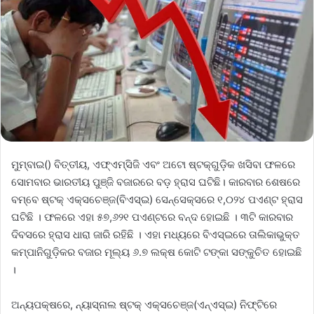
ମୁମ୍ବାଇ() ବିତ୍ତୀୟ, ଏଫ୍‌ଏମ୍‌ସିଜି ଏବଂ ଅଟୋ ଷ୍ଟକ୍‌ଗୁଡ଼ିକ ଖସିବା ଫଳରେ
ସୋମବାର ଭାରତୀୟ ପୁଞ୍ଜି ବଜାରରେ ବଡ଼ ହ୍ରାସ ଘଟିଛି। କାରବାର ଶେଷରେ
ବମ୍ବେ ଷ୍ଟକ୍‌ ଏକ୍ସଚେଞ୍ଜ(ବିଏସ୍‌ଇ) ସେନ୍‌ସେକ୍ସରେ ୧,୦୨୪ ପଏଣ୍ଟ ହ୍ରାସ
ଘଟିଛି । ଫଳରେ ଏହା ୫୭,୬୨୧ ପଏଣ୍ଟରେ ବନ୍ଦ ହୋଇଛି । ୩ଟି କାରବାର
ଦିବସରେ ହ୍ରାସ ଧାରା ଜାରି ରହିଛି । ଏହା ମଧ୍ୟରେ ବିଏସ୍‌ଇରେ ତାଲିକାଭୁକ୍ତ
କମ୍ପାନିଗୁଡ଼ିକର ବଜାର ମୂଲ୍ୟ ୬.୭ ଲକ୍ଷ କୋଟି ଟଙ୍କା ସଙ୍କୁଚିତ ହୋଇଛି
।
ଅନ୍ୟପକ୍ଷରେ, ନ୍ୟାସ୍‌ନାଲ ଷ୍ଟକ୍‌ ଏକ୍ସଚେଞ୍ଜ(ଏନ୍‌ଏସ୍‌ଇ) ନିଫ୍‌ଟିରେ