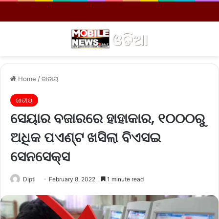
Menu
S
Home
/
ଜାତୀୟ
ଜାତୀୟ
ସେୟାର ବଜାରରେ ହାହାକାର, ୧୦୦୦ରୁ
ଅଧିକ ପଏଣ୍ଟ ଖସିଲା ବିଏସଇ
ସେନସେକ୍ସ
Dipti
February 8, 2022
1 minute read