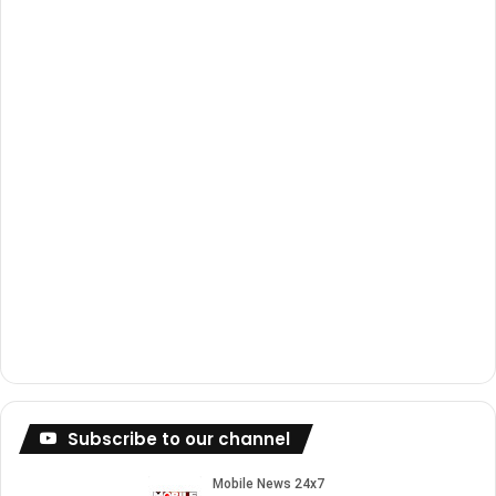
k
a
m
Subscribe to our channel