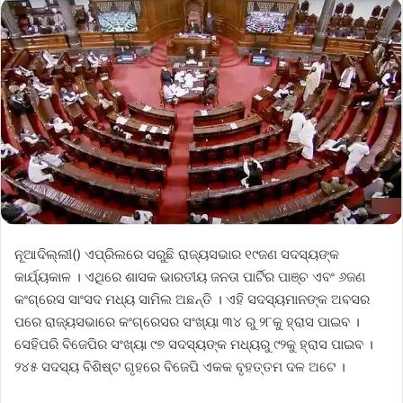
ନୂଆଦିଲ୍ଲୀ() ଏପ୍ରିଲରେ ସରୁଛି ରାଜ୍ୟସଭାର ୧୯ଜଣ ସଦସ୍ୟଙ୍କ
କାର୍ଯ୍ୟକାଳ । ଏଥିରେ ଶାସକ ଭାରତୀୟ ଜନତା ପାର୍ଟିର ପାଞ୍ଚ ଏବଂ ୬ଜଣ
କଂଗ୍ରେସ ସାଂସଦ ମଧ୍ୟ ସାମିଲ ଅଛନ୍ତି । ଏହି ସଦସ୍ୟମାନଙ୍କ ଅବସର
ପରେ ରାଜ୍ୟସଭାରେ କଂଗ୍ରେସର ସଂଖ୍ୟା ୩୪ ରୁ ୨୮କୁ ହ୍ରାସ ପାଇବ ।
ସେହିପରି ବିଜେପିର ସଂଖ୍ୟା ୯୭ ସଦସ୍ୟଙ୍କ ମଧ୍ୟରୁ ୯୨କୁ ହ୍ରାସ ପାଇବ ।
୨୪୫ ସଦସ୍ୟ ବିଶିଷ୍ଟ ଗୃହରେ ବିଜେପି ଏକକ ବୃହତ୍ତମ ଦଳ ଅଟେ ।