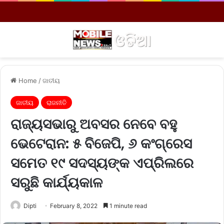
Menu
S
Home
/
ଜାତୀୟ
ଜାତୀୟ
ରାଜନୀତି
ରାଜ୍ୟସଭାରୁ ଅବସର ନେବେ ବହୁ
ଭେଟେରାନ: ୫ ବିଜେପି, ୬ କଂଗ୍ରେସ
ସମେତ ୧୯ ସଦସ୍ୟଙ୍କ ଏପ୍ରିଲରେ
ସରୁଛି କାର୍ଯ୍ୟକାଳ
Dipti
February 8, 2022
1 minute read