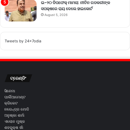
ଇ-୨୦ ଡିପଫେକ୍ ମାମଲା: ନୀତିନ ଗଡକରୀଙ୍କ
ସପକ୍ଷରେ ରାୟ ଦେଲେ ହାଇକୋର୍ଟ
August 5, 2026
Tweets by 24x7odia
ଟ୍ରେଣ୍ଡିଂ
ସିନେମା
ପାର୍ଲିଆମେଣ୍ଟ
କ୍ରିକେଟ
ନରେନ୍ଦ୍ର ମୋଦି
ଅନୁଷ୍କା ଶର୍ମା
ଏଲୋନ ମୁଷ୍କ
ଶହରୁକ୍ଷ ଖାଁ