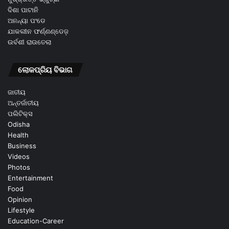
ଦିଶା ପାଟାନି
ଅନନ୍ୟା ପଂଡେ
ଯାକଲୀନ ଫର୍ଣ୍ଣଣ୍ଡେଜ଼
ଉର୍ବଶୀ ରାଉତେଲା
ଲୋକପ୍ରିୟ ବିଭାଗ
ଜାତୀୟ
ଅନ୍ତର୍ଜାତୀୟ
ପଲିଟିକ୍ସ
Odisha
Health
Business
Videos
Photos
Entertainment
Food
Opinion
Lifestyle
Education-Career