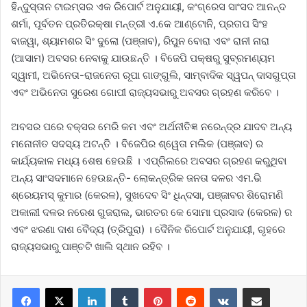
ହିନ୍ଦୁସ୍ତାନ ଟାଇମ୍ସର ଏକ ରିପୋର୍ଟ ଅନୁଯାୟୀ, କଂଗ୍ରେସ ସାଂସଦ ଆନନ୍ଦ
ଶର୍ମା, ପୂର୍ବତନ ପ୍ରତିରକ୍ଷା ମନ୍ତ୍ରୀ ଏ.କେ ଆଣ୍ଟୋନି, ପ୍ରତାପ ସିଂହ
ବାଜୱା, ଶ୍ୟାମଶର ସିଂ ଦୁଲୋ (ପଞ୍ଜାବ), ରିପୁନ ବୋରା ଏବଂ ରାନୀ ନାରା
(ଆସାମ) ଅବସର ନେବାକୁ ଯାଉଛନ୍ତି । ବିଜେପି ପକ୍ଷରୁ ସୁବ୍ରମଣ୍ୟମ
ସ୍ୱାମୀ, ଅଭିନେତା-ରାଜନେତା ରୂପା ଗାଙ୍ଗୁଲି, ସାମ୍ବାଦିକ ସ୍ୱପନ୍ ଦାସଗୁପ୍ତା
ଏବଂ ଅଭିନେତା ସୁରେଶ ଗୋପୀ ରାଜ୍ୟସଭାରୁ ଅବସର ଗ୍ରହଣ କରିବେ ।
ଅବସର ପରେ ବକ୍ସର ମେରି କମ ଏବଂ ଅର୍ଥନୀତିଜ୍ଞ ନରେନ୍ଦ୍ର ଯାଦବ ଅନ୍ୟ
ମନୋନୀତ ସଦସ୍ୟ ଅଟନ୍ତି । ବିଜେପିର ଶ୍ୱେତା ମଲିକ (ପଞ୍ଜାବ) ର
କାର୍ଯ୍ୟକାଳ ମଧ୍ୟ ଶେଷ ହେଉଛି । ଏପ୍ରିଲରେ ଅବସର ଗ୍ରହଣ କରୁଥିବା
ଅନ୍ୟ ସାଂସଦମାନେ ହେଉଛନ୍ତି- ଲୋକନ୍ତ୍ରିକ ଜନତା ଦଳର ଏମ.ଭି
ଶ୍ରେୟମସ୍ କୁମାର (କେରଳ), ସୁଖଦେବ ସିଂ ଧିନ୍ଦସା, ପଞ୍ଜାବର ଶିରୋମଣି
ଅକାଲୀ ଦଳର ନରେଶ ଗୁଜରାଲ, ଭାରତର କେ ସୋମା ପ୍ରସାଦ (କେରଳ) ର
ଏବଂ ଝରଣା ଦାଶ ବୈଦ୍ୟ (ତ୍ରିପୁରା) । ଦୈନିକ ରିପୋର୍ଟ ଅନୁଯାୟୀ, ଗୃହରେ
ରାଜ୍ୟସଭାରୁ ପାଞ୍ଚଟି ଖାଲି ସ୍ଥାନ ରହିବ ।
LinkedIn
Tumblr
Pinterest
Reddit
VKontakte
Share via Email