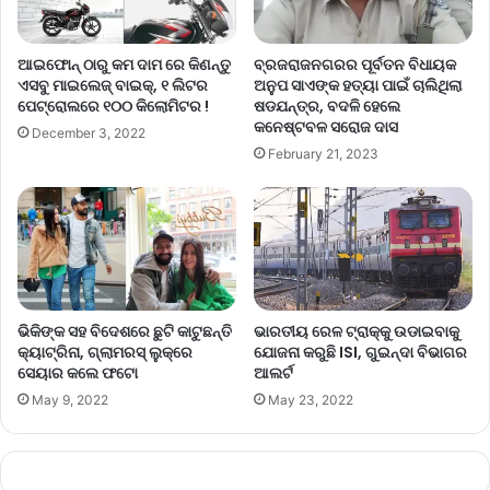
ଆଇଫୋନ୍ ଠାରୁ କମ ଦାମ ରେ କିଣନ୍ତୁ
ବ୍ରଜରାଜନଗରର ପୂର୍ବତନ ବିଧାୟକ
ଏସବୁ ମାଇଲେଜ୍ ବାଇକ୍, ୧ ଲିଟର
ଅନୁପ ସାଏଙ୍କ ହତ୍ୟା ପାଇଁ ଚାଲିଥିଲା
ପେଟ୍ରୋଲରେ ୧୦୦ କିଲୋମିଟର !
ଷଡଯନ୍ତ୍ର, ବଦଳି ହେଲେ
କନେଷ୍ଟବଳ ସରୋଜ ଦାସ
December 3, 2022
February 21, 2023
ଭିକିଙ୍କ ସହ ବିଦେଶରେ ଛୁଟି କାଟୁଛନ୍ତି
ଭାରତୀୟ ରେଳ ଟ୍ରାକ୍‌କୁ ଉଡାଇବାକୁ
କ୍ୟାଟ୍ରିନା, ଗ୍ଲାମରସ୍‌ ଲୁକ୍‌ରେ
ଯୋଜନା କରୁଛି ISI, ଗୁଇନ୍ଦା ବିଭାଗର
ସେୟାର କଲେ ଫଟୋ
ଆଲର୍ଟ
May 9, 2022
May 23, 2022