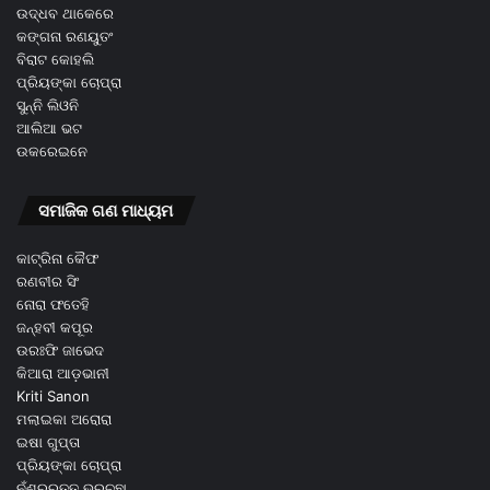
ଉଦ୍ଧବ ଥାକେରେ
କଙ୍ଗନା ରଣୟୁତଂ
ବିରାଟ କୋହଲି
ପ୍ରିୟଙ୍କା ଚୋପ୍ରା
ସୁନ୍ନି ଲିଓନି
ଆଲିଆ ଭଟ
ଉକରେଇନେ
ସମାଜିକ ଗଣ ମାଧ୍ୟମ
କାଟ୍ରିନା କୈଫ
ରଣବୀର ସିଂ
ନୋରା ଫତେହି
ଜନ୍ହବୀ କପୂର
ଉରଃଫି ଜାଭେଦ
କିଆରା ଆଡ଼ଭାନୀ
Kriti Sanon
ମଲାଇକା ଅରୋରା
ଇଷା ଗୁପ୍ତା
ପ୍ରିୟଙ୍କା ଚୋପ୍ରା
ନୁଁଶ୍ର୍ରତ୍ତ ଭ୍ରୁଚ୍ଛା