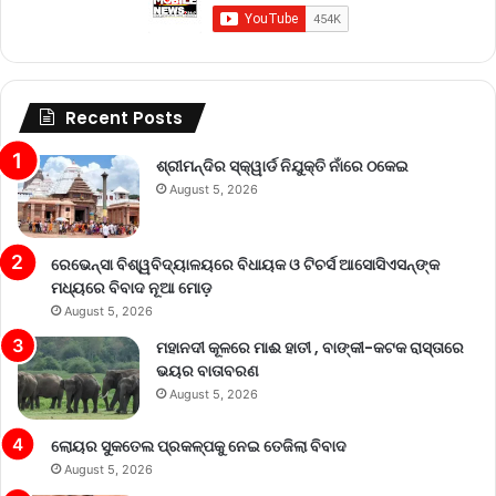
Recent Posts
ଶ୍ରୀମନ୍ଦିର ସ୍କ୍ୱାର୍ଡ ନିଯୁକ୍ତି ନାଁରେ ଠକେଇ
August 5, 2026
ରେଭେନ୍ସା ବିଶ୍ୱବିଦ୍ୟାଳୟରେ ବିଧାୟକ ଓ ଟିଚର୍ସ ଆସୋସିଏସନ୍‌ଙ୍କ
ମଧ୍ୟରେ ବିବାଦ ନୂଆ ମୋଡ଼
August 5, 2026
ମହାନଦୀ କୂଳରେ ମାଈ ହାତୀ , ବାଙ୍କୀ-କଟକ ରାସ୍ତାରେ
ଭୟର ବାତାବରଣ
August 5, 2026
ଲୋୟର ସୁକତେଲ ପ୍ରକଳ୍ପକୁ ନେଇ ତେଜିଲା ବିବାଦ
August 5, 2026