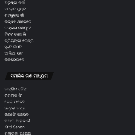
ଅନୁଷ୍କା ଶର୍ମା
ଏଲୋନ ମୁଷ୍କ
ଶହରୁକ୍ଷ ଖାଁ
ଉଦ୍ଧବ ଥାକେରେ
କଙ୍ଗନା ରଣୟୁତଂ
ବିରାଟ କୋହଲି
ପ୍ରିୟଙ୍କା ଚୋପ୍ରା
ସୁନ୍ନି ଲିଓନି
ଆଲିଆ ଭଟ
ଉକରେଇନେ
ସମାଜିକ ଗଣ ମାଧ୍ୟମ
କାଟ୍ରିନା କୈଫ
ରଣବୀର ସିଂ
ନୋରା ଫତେହି
ଜନ୍ହବୀ କପୂର
ଉରଃଫି ଜାଭେଦ
କିଆରା ଆଡ଼ଭାନୀ
Kriti Sanon
ମଲାଇକା ଅରୋରା