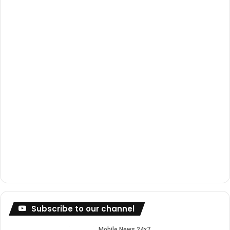
o
e
r
k
a
m
Subscribe to our channel