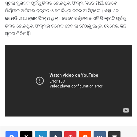
ସୂଚନା ମୁତାବକ ପୂର୍ବରୁ ରିଲିଜ ହୋଇଥିବା ଫିଲ୍ମ ‘ବଡେ ମିୟାଁ ଛୋଟେ
ମିୟାଁ’ରେ ଅମିତାଭ ବଚ୍ଚନ ଓ ଗୋବିନ୍ଦା ନଜର ଆସିଥିଲେ। ଏହା ଏକ
କମେଡି ଓ ଆକ୍ସନ ଫିଲ୍ମ ଥିଲା। ତେବେ ବର୍ତ୍ତମାନ ଏହି ଫିଲ୍ମଟି ପୂର୍ବରୁ
ରିଲିଜ ହୋଇଥିବା ଫିଲ୍ମର ରିମେକ୍‌ ହେବ ନା ତା’ଠାରୁ ଭିନ୍ନ, ସେନେଇ କିଛି
ସୂଚନା ମିଳିନାହିଁ।
LinkedIn
Tumblr
Pinterest
Reddit
VKontakte
Share via Email