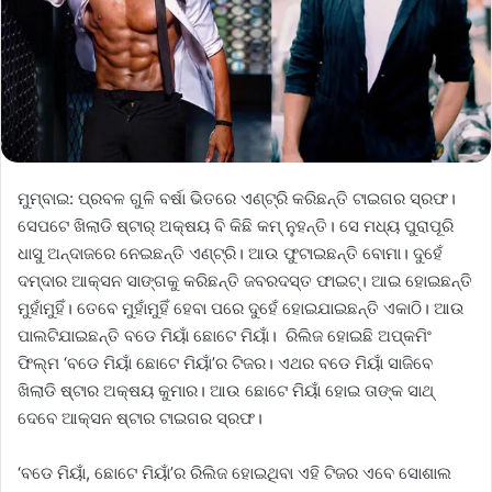
ମୁମ୍ବାଇ: ପ୍ରବଳ ଗୁଳି ବର୍ଷା ଭିତରେ ଏଣ୍ଟ୍ରି କରିଛନ୍ତି ଟାଇଗର ସ୍ରଫ।
ସେପଟେ ଖିଲାଡି ଷ୍ଟାର୍‌ ଅକ୍ଷୟ ବି କିଛି କମ୍‌ ନୁହନ୍ତି। ସେ ମଧ୍ୟ ପୁରାପୂରି
ଧାସୁ ଅନ୍ଦାଜରେ ନେଇଛନ୍ତି ଏଣ୍ଟ୍ରି। ଆଉ ଫୁଟାଇଛନ୍ତି ବୋମା। ଦୁହେଁ
ଦମ୍‌ଦାର ଆକ୍ସନ ସାଙ୍ଗକୁ କରିଛନ୍ତି ଜବରଦସ୍ତ ଫାଇଟ୍‌। ଆଇ ହୋଇଛନ୍ତି
ମୁହାଁମୁହିଁ। ତେବେ ମୁହାଁମୁହିଁ ହେବା ପରେ ଦୁହେଁ ହୋଇଯାଇଛନ୍ତି ଏକାଠି। ଆଉ
ପାଲଟିଯାଇଛନ୍ତି ବଡେ ମିୟାଁ ଛୋଟେ ମିୟାଁ। ରିଲିଜ ହୋଇଛି ଅପ୍‌କମିଂ
ଫିଲ୍ମ ‘ବଡେ ମିୟାଁ ଛୋଟେ ମିୟାଁ’ର ଟିଜର। ଏଥର ବଡେ ମିୟାଁ ସାଜିବେ
ଖିଲାଡି ଷ୍ଟାର ଅକ୍ଷୟ କୁମାର। ଆଉ ଛୋଟେ ମିୟାଁ ହୋଇ ତାଙ୍କ ସାଥ୍‌
ଦେବେ ଆକ୍ସନ ଷ୍ଟାର ଟାଇଗର ସ୍ରଫ।
‘ବଡେ ମିୟାଁ, ଛୋଟେ ମିୟାଁ’ର ରିଲିଜ ହୋଇଥିବା ଏହି ଟିଜର ଏବେ ସୋଶାଲ