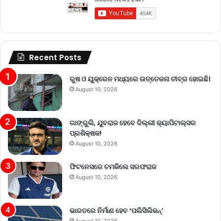
Recent Posts
ରୁଷ ଓ ୟୁକ୍ରେନ ମଧ୍ୟରେ ଉତ୍ତେଜନା ତୀବ୍ର ହୋଇଛି।
August 10, 2026
ଗାଙ୍ଗୁଲି, ଯୁବରାଜ ହେବେ ଦିଲ୍ଲୀ କ୍ୟାପିଟାଲ୍‌ସର
ପ୍ରଶିକ୍ଷକ!
August 10, 2026
ଫିଟନେସରେ ଚମକିଲେ ସରଫରାଜ
August 10, 2026
ଭାରତରେ ନିର୍ମାଣ ହେବ ‘ପଲିସିଲିକନ୍’
August 10, 2026