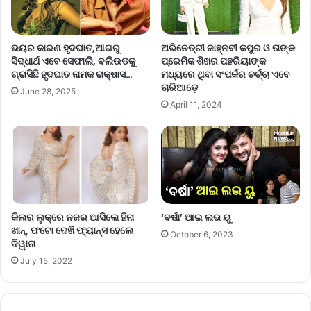
ଭୟର କାରଣ ହୃଦଘାତ,ଆଗରୁ
ଅଭିନେତ୍ରୀ ଜାହ୍ନବୀ କପୁର ଓ ତାଙ୍କ
ସିଦ୍ଧାର୍ଥ ଏବେ ସେଫାଲି, ବଲିଉଡକୁ
ପ୍ରେମିକ ଶିଖର ପହରିୟାଙ୍କ
ଗ୍ରାସିଛି ହୃଦଘାତ ନାମକ ରାକ୍ଷାସ…
ମଧ୍ୟରେ ଥିବା ସଂପର୍କର ଚର୍ଚ୍ଚା ଏବେ
ଚାରିଆଡ଼େ
June 28, 2025
April 11, 2024
କିଲର ଲୁକ୍‌ରେ ନଜର ଆସିଲେ ହିନା
‘ବର୍ଷା’ ଆଇ ଲଭ ୟୁ
ଖାନ୍‌, ଫଟୋ ଦେଖି ଫ୍ୟାନ୍ସ ହେଲେ
October 6, 2023
ଦିୱାନା
July 15, 2022