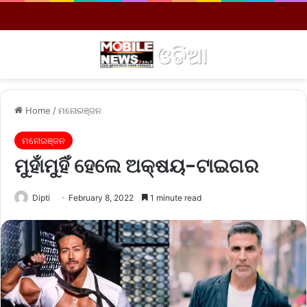
Menu
S
Home
/
ମନୋରଞ୍ଜନ
ମନୋରଞ୍ଜନ
ମୁହାଁମୁହିଁ ହେଲେ ଅକ୍ଷୟ-ଟାଇଗର
Dipti
February 8, 2022
1 minute read