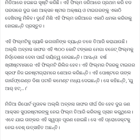
ମିଡିଆରେ ହଇଛଇ ସୃଷ୍ଟି କରିଛି। ଏହି ଫିଲ୍ମ ଜରିଆରେ ପ୍ରଥମ କରି ବଡ
ପରଦାରେ ଦୁଇ ଜଣ ଆକ୍ସନ ଷ୍ଟାର ଅକ୍ଷୟ ଓ ଟାଇଗରଙ୍କୁ ଏକାଠି
ଦେଖିବାକୁ ମିଳିବ। ଦୁହେଁ ମିଶି ଏହି ଫିଲ୍ମ ଜରିଆରେ ଏକାଠି ଧମକା କରିବାକୁ
ହୋଇଛନ୍ତି ପ୍ରସ୍ତୁତ।
ଏହି ଫିଲ୍ମଟିକୁ ଜ୍ୟାକି ଭଗନାନିଙ୍କ ବ୍ୟାନ୍‌ର ତଳେ ତିଆରି କରାଯାଉଛି।
ଅଲ୍ଲି ଅବ୍ବାସ ଜାଫର ଏହି ୩୦୦ କୋଟି ଟଙ୍କାର ମେଗା ବଜେଟ୍‌ ଫିଲ୍ମକୁ
ନିର୍ଦ୍ଦେଶନା ଦେବା ପାଇଁ ଦାୟିତ୍ୱ ନେଇଛନ୍ତି। ଆସନ୍ତା ବର୍ଷ
ଖ୍ରୀଷ୍ଟମାସରେ ଏହି ଫିଲ୍ମଟି ରିଲିଜ ହେବ। ଏହି ଫିଲ୍ମର ଟିଜରକୁ ଟାଇଗର
ସ୍ରଫ ନିଜ ଇନଷ୍ଟାଗ୍ରାମରେ ଶେଆର କରିଛନ୍ତି। ଏହି ପୋଷ୍ଟରେ ତାଙ୍କ
ଗାର୍ଲଫ୍ରେଣ୍ଡ ଦିଶା ପଟାନି କମେଣ୍ଟ ମଧ୍ୟ ଦେଇଛନ୍ତି। ସେ କହିଛନ୍ତି, ‘ୟୁ
ଆର୍‌ ହଟ୍‌…।’
ମିଡିଆ ରିପୋର୍ଟ ମୁତାବକ ଅଲ୍ଲି ଅବ୍ବାସ ଜାଫର ଦୀର୍ଘ ଦିନ ହେବ ଦୁଇ ଜଣ
ଆକ୍ସନ ସୁପରଷ୍ଟାରଙ୍କୁ ନେଇ ଫିଲ୍ମ ତିଆରି କରିବାକୁ ପ୍ଲାନ କରୁଥିଲେ।
ଏବେ ଯାଇ ତାଙ୍କର ଏହି ସ୍ୱପ୍ନ ପୂରଣ ହୋଇଛି। ସେ ଏହି ପ୍ରୋଜେକ୍ଟକୁ
ନେଇ ବେଶ୍‌ ଉତ୍ସାହିତ ଅଛନ୍ତି।