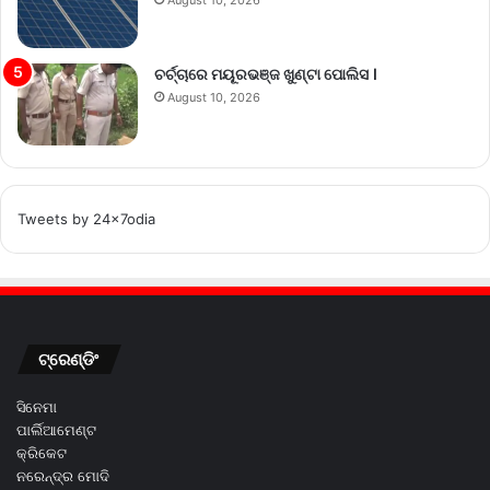
ଚର୍ଚ୍ଚାରେ ମୟୂରଭଞ୍ଜ ଖୁଣ୍ଟା ପୋଲିସ ।
August 10, 2026
Tweets by 24x7odia
ଟ୍ରେଣ୍ଡିଂ
ସିନେମା
ପାର୍ଲିଆମେଣ୍ଟ
କ୍ରିକେଟ
ନରେନ୍ଦ୍ର ମୋଦି