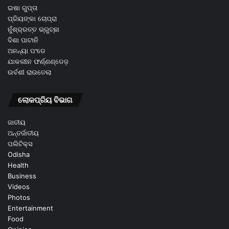
ଇଷା ଗୁପ୍ତା
ପ୍ରିୟଙ୍କା ଚୋପ୍ରା
ନୁଁଶ୍ର୍ରତ୍ତ ଭ୍ରୁଚ୍ଛା
ଦିଶା ପାଟାନି
ଅନନ୍ୟା ପଂଡେ
ଯାକଲୀନ ଫର୍ଣ୍ଣଣ୍ଡେଜ଼
ଉର୍ବଶୀ ରାଉତେଲା
ଲୋକପ୍ରିୟ ବିଭାଗ
ଜାତୀୟ
ଅନ୍ତର୍ଜାତୀୟ
ପଲିଟିକ୍ସ
Odisha
Health
Business
Videos
Photos
Entertainment
Food