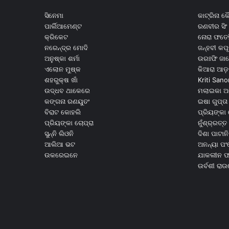
ସିନେମା
କାଟ୍ରିନା 
ପାର୍ଲିଆମେଣ୍ଟ
ରଣବୀର ସିଂ
କ୍ରିକେଟ
ନୋରା ଫତେହ
ନରେନ୍ଦ୍ର ମୋଦି
ଜନ୍ହବୀ କପ
ଅନୁଷ୍କା ଶର୍ମା
ଉରଃଫି ଜା
ଏଲୋନ ମୁଷ୍କ
କିଆରା ଆଡ଼
ଶହରୁକ୍ଷ ଖାଁ
Kriti Sano
ଉଦ୍ଧବ ଥାକେରେ
ମଲାଇକା ଅ
କଙ୍ଗନା ରଣୟୁତଂ
ଇଷା ଗୁପ୍ତା
ବିରାଟ କୋହଲି
ପ୍ରିୟଙ୍କା 
ପ୍ରିୟଙ୍କା ଚୋପ୍ରା
ନୁଁଶ୍ର୍ରତ୍ତ 
ସୁନ୍ନି ଲିଓନି
ଦିଶା ପାଟାନି
ଆଲିଆ ଭଟ
ଅନନ୍ୟା ପଂ
ଉକରେଇନେ
ଯାକଲୀନ ଫର
ଉର୍ବଶୀ ରା