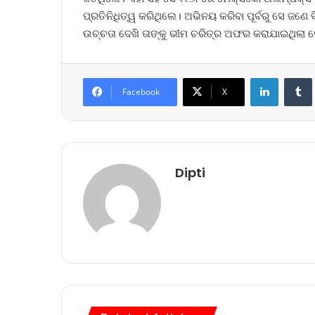
ପ୍ରତିନିଧିତ୍ୱ କରିଥିଲେ। ଅଭିନୟ କରିବା ପୂର୍ବରୁ ସେ ଜଣ
ଉଚ୍ଚତା ଦେଖି ତାଙ୍କୁ ଭୀମ ଚରିତ୍ର ଅଫର କରାଯାଇଥିଲା ବେ
LinkedIn
Tumb
Facebook
X
Dipti