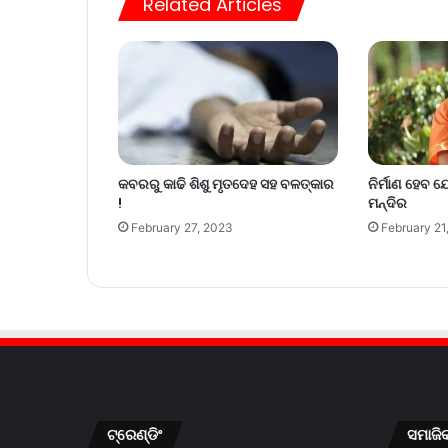
Related Articles
କବରରୁ କାଢି ଶିଶୁ ମୃତଦେହ ସହ ବଳତ୍କାର
ନିର୍ମାଣ ହେବ
!
ମନ୍ଦିର
February 27, 2023
February 21
ଟ୍ରେଣ୍ଡିଂ
ସମାଜି