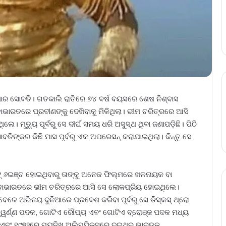
ାର ସୋବତି। ଗତକାଲି ରାତିରେ ୭୪ ବର୍ଷ ବୟସରେ ଶେଷ ନିଶ୍ବାସ
ହାଭାରତରେ ପ୍ରବୀଣଙ୍କୁ ଦେଖିବାକୁ ମିଳିଥିଲା। ଭୀମ ଚରିତ୍ରରେ ଆସି
। ମୃତ୍ୟୁ ପୂର୍ବରୁ ସେ ଦୀର୍ଘ ସମୟ ଧରି ଅସୁସ୍ଥ ଥିବା ଜଣାପଡ଼ିଛି। ପିଠି
ବତିଙ୍କର କିଛି ମାସ ପୂର୍ବରୁ ଏକ ଅପରେସନ୍ କରାଯାଇଥିଲା। କିନ୍ତୁ ସେ
ଟ୍ ୬ଇଞ୍ଚ ହୋଇଥିବାରୁ ତାଙ୍କୁ ଅନେକ ଫିଲ୍ମରେ ଖଳନାୟକ ବା
ାହାଭାରତରେ ଭୀମ ଚରିତ୍ରରେ ଆସି ସେ ‌ଲୋକପ୍ରିୟ ହୋଇଥିଲେ।
େଳେ ଅଭିନୟ ଦୁନିଆରେ ପ୍ରବେଶ କରିବା ପୂର୍ବରୁ ସେ ଡିସ୍କସ୍ ଥ୍ରୋ
ୱର୍ଣ୍ଣ ପଦକ, ଗୋଟିଏ ରୌପ୍ୟ ଏବଂ ଗୋଟିଏ ବ୍ରୋଞ୍ଜ ପଦକ ମଧ୍ୟ
 ଏବଂ ୧୯୭୨ରେ ମ୍ୟୁନିଖ ଅଲିମ୍ପିକ୍ସରେ ଦୁଇଥର ଭାରତକୁ