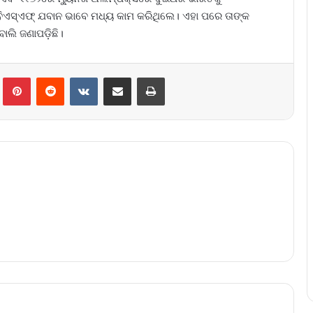
େ ବିଏସ୍ଏଫ୍ ଯବାନ ଭାବେ ମଧ୍ୟ କାମ କରିଥିଲେ। ଏହା ପରେ ତାଙ୍କ
ାଲି ଜଣାପଡ଼ିଛି।
lr
Pinterest
Reddit
VKontakte
Share via Email
Print