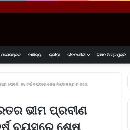
ମନୋରଞ୍ଜନ
ବାଣିଜ୍ୟ
କ୍ରୀଡ଼ା
ଜୀବନଶୈଳୀ
ବିଜ୍ଞାନ ଓ ପ୍ରଯୁକ୍ତି
ମାର ସୋବତି, ୭୪ ବର୍ଷ ବୟସରେ ଶେଷ ନିଶ୍ବାସ ତ୍ୟାଗ କଲେ
ତ‌ର ଭୀମ ପ୍ରବୀଣ
ବର୍ଷ ବୟସରେ ଶେଷ