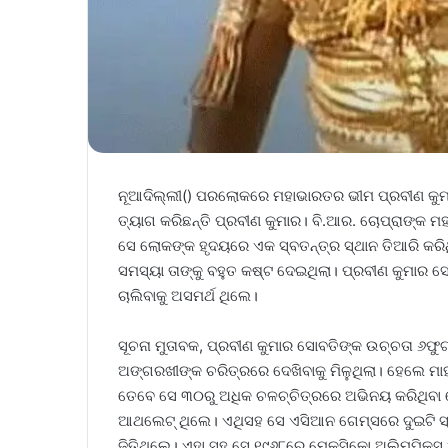
ନୂଆଦିଲ୍ଲୀ() ପରଲୋକରେ ମହାଭାରତ‌ର ଭୀମ ପ୍ରବୀଣ କୁମ
ତ୍ୟାଗ କରିଛନ୍ତି ପ୍ରବୀଣ କୁମାର। ବି.ଆର. ଚୋପ୍ରାଙ୍କ ମ
ସେ ଲୋକଙ୍କ ହୃଦୟରେ ଏକ ସ୍ବତନ୍ତ୍ର ସ୍ଥାନ ତିଆରି କରିଥିଲେ
ସମସ୍ୟା ତାଙ୍କୁ ବହୁତ କଷ୍ଟ ଦେଇଥିଲା। ପ୍ରବୀଣ କୁମାର ସୋ
ଚାଲିବାକୁ ଅସମର୍ଥ ଥିଲେ।
ସୂଚନା ମୁତାବକ, ପ୍ରବୀଣ କୁମାର ସୋବତିଙ୍କ ଉଚ୍ଚତା ୬ଫୁ
ଅଙ୍ଗରଖୀଙ୍କ ଚରିତ୍ରରେ ଦେଖିବାକୁ ମିଳୁଥିଲା। ହେଲେ ମ
ତେ‌ବେ ସେ ୩୦ରୁ ଅଧିକ ଚଳଚ୍ଚିତ୍ରରେ ଅଭିନୟ କରିଥିବା ବ
ଆଥଲେଟ୍ ଥିଲେ। ଏଥିସହ ସେ ଏସିଆନ ଗେମ୍ସରେ ଦୁଇଟି ସ୍
ଜିତିଥିଲେ। ଏହା ସହ ସେ ୧୯୬୮ରେ ମେକ୍ସିକୋ ଅଲିମ୍ପିକ୍ସ