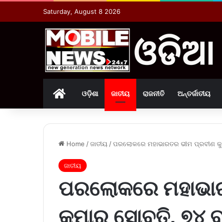
Saturday, August 8 2026
Home
ଓଡ଼ିଶା
ଜାତୀୟ
ରାଜନୀତି
ଅନ୍ତର୍ଜାତୀୟ
Home
/
ଜାତୀୟ
/
ପରଲୋକରେ ମହାଭାରତ‌ର ଭୀମ ପ୍ରବୀଣ କୁ
ଜାତୀୟ
ପରଲୋକରେ ମହାଭାର
କୁମାର ସୋବତି, ୭୪ 