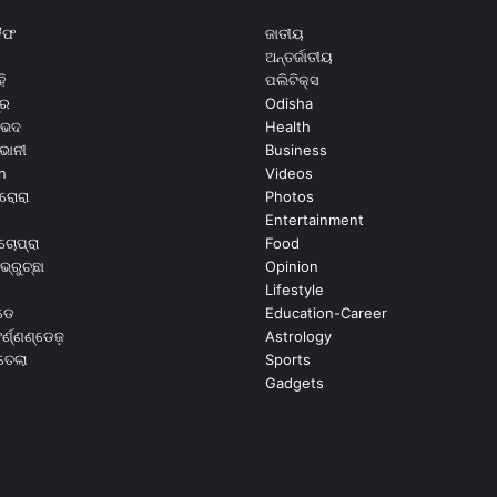
କୈଫ
ଜାତୀୟ
ଅନ୍ତର୍ଜାତୀୟ
ି
ପଲିଟିକ୍ସ
ୂର
Odisha
ଭେଦ
Health
ଭାନୀ
Business
n
Videos
ରୋରା
Photos
Entertainment
ଚୋପ୍ରା
Food
ଭ୍ରୁଚ୍ଛା
Opinion
Lifestyle
ଡେ
Education-Career
୍ଣ୍ଣଣ୍ଡେଜ଼
Astrology
ଉତେଲା
Sports
Gadgets