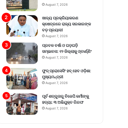
August 7, 2026
ଖାଦ୍ୟ ପ୍ରକ୍ରିୟାକରଣ
କ୍ଷେତ୍ରରେ ରାଜ୍ୟ ସରକାରଙ୍କ
ବଡ଼ ପ୍ରୟାସ।
August 7, 2026
ପ୍ରବଳ ବର୍ଷା ଓ ଘଡ଼ଘଡ଼ି
ସମ୍ଭାବନା: ୧୨ ଜିଲ୍ଲାକୁ ଓ୍ବାର୍ଣ୍ଣିଂ
August 7, 2026
ଫୁଡ୍ ପ୍ରୋସେସିଂ ହବ୍ ହେବ ଓଡ଼ିଶା:
ମୁଖ୍ୟମନ୍ତ୍ରୀ
August 7, 2026
ପୂର୍ବ ଶତ୍ରୁତାରୁ ବିଜେପି କର୍ମୀଙ୍କୁ
ହତ୍ୟା; ୩ ଅଭିଯୁକ୍ତ ଗିରଫ
August 7, 2026