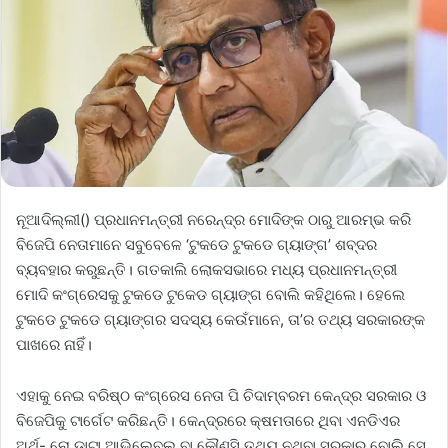
ନୂଆଦିଲ୍ଲୀ() ପ୍ରଧାନମନ୍ତ୍ରୀ ନରେନ୍ଦ୍ର ମୋଦିଙ୍କ ଠାରୁ ଆରମ୍ଭ କରି
ବିଜେପି ନେତାମାନେ ସବୁବେଳେ ‘ଟୁକଡେ ଟୁକଡେ ଗ୍ୟାଙ୍ଗ’ ଶବ୍ଦର
ବ୍ୟବହାର କରୁଛନ୍ତି। ଗତକାଲି ଲୋକସଭାରେ ମଧ୍ୟ ପ୍ରଧାନମନ୍ତ୍ରୀ
ମୋଦି କଂଗ୍ରେସକୁ ଟୁକଡେ ଟୁକେଡ ଗ୍ୟାଙ୍ଗ ବୋଲି କହିଥିଲେ। ହେଲେ
ଟୁକଡେ ଟୁକଡେ ଗ୍ୟାଙ୍ଗର ସଦସ୍ୟ କେଉଁମାନେ, ତା’ର ତଥ୍ୟ ସରକାରଙ୍କ
ପାଖରେ ନାହିଁ।
ଏହାକୁ ନେଇ ବରିଷ୍ଠ କଂଗ୍ରେସ ନେତା ପି ଚିଦାମ୍ବରମ କେନ୍ଦ୍ର ସରକାର ଓ
ବିଜେପିକୁ ଟାର୍ଗେଟ କରିଛନ୍ତି। କେନ୍ଦ୍ରରେ କ୍ଷମତାରେ ଥିବା ଏନଡିଏର
ଅର୍ଥ- ନୋ ଡାଟା ଆଭିଲେବଲ ବା କୌଣସି ତଥ୍ୟ ନଥିବା ସରକାର ବୋଲି ସେ