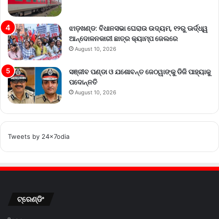
ଝାଡ଼ଖଣ୍ଡ: ବିଧାନସଭା ଘେରାଉ ଉଦ୍ୟମ, ୧୨ରୁ ଊର୍ଦ୍ଧ୍ୱ
ଆନ୍ଦୋଳନକାରୀ ଛାତ୍ର କ୍ୟାମ୍ପ ଜେଲରେ
August 10, 2026
ସଞ୍ଜୀବ ପଣ୍ଡା ଓ ଯଶୋବନ୍ତ ଜେଠୱାଙ୍କୁ ଡିଜି ପାହ୍ୟାକୁ
ପଦୋନ୍ନତି
August 10, 2026
Tweets by 24x7odia
ଟ୍ରେଣ୍ଡିଂ