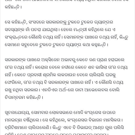
କହିଛନ୍ତି।
ସେ କହିଛନ୍ତି, ସଂସଦରେ ସରକାରଙ୍କୁ ଟୁକଡେ ଟୁକେଡ ଗ୍ୟାଙ୍ଗର
ସଦସ୍ୟଙ୍କ ନାଁ ପଚରା ଯାଇଥିଲା। ହେଲେ ମନ୍ତ୍ରୀ କହିଥିଲେ ଯେ ଏ
ସଂକ୍ରାନ୍ତରେ କୌଣସି ତଥ୍ୟ ନାହିଁ। ସେମାନଙ୍କ ପାଖରେ ତଥ୍ୟ ନାହିଁ, କିନ୍ତୁ
ସେମାନେ ସବୁବେଳେ ଟୁକଡେ ଟୁକଡେ ଗ୍ୟାଙ୍ଗ କଥା କହୁଛନ୍ତି।
ସରକାରଙ୍କ ପାଖରେ ଅକ୍ସିଜେନ ଅଭାବରୁ କେତେ ଜଣ ପ୍ରାଣ ହରାଇଲେ
ତା’ର ତଥ୍ୟ ନାହିଁ। କରୋନା ବେଳେ ନଦୀରେ କେତେ ଶବ ଭାସିଲା ତା’ର ତଥ୍ୟ
ନାହିଁ। କେତେ ପ୍ରବାସୀ ଶ୍ରମିକ ଲକଡାଉନ ବେଳେ ଚାଲିଚାଲି ଘରକୁ
ଫେରିଲେ, ତା’ର ତଥ୍ୟ ବି ସରକାରଙ୍କ ପାଖରେ ନାହିଁ। ଏ କୌଣସି ତଥ୍ୟ
ରଖୁ ନଥିବା ସରକାର। ଏନଡିଏର ଅର୍ଥ-ନୋ ଡାଟା ଆଭେଲେବଲ ବୋଲି
ଚିଦାମ୍ବରମ କହିଛନ୍ତି।
ସୂଚନାଯୋଗ୍ୟ, ସୋମବାର ଲୋକସଭାରେ ମୋଦି କଂଗ୍ରେସ ଉପରେ
ମନଇଚ୍ଛା ବର୍ଷିଥିଲେ। ସେ କହିଥିଲେ, କଂଗ୍ରେସର ବିଭାଜନ ମାନସିକତା।
ବ୍ରିଟିଶମାନେ ଚାଲିଗଲେଣି। କିନ୍ତୁ ଏବେ ବି ଡିଭାଇଡ୍‌ ଆଣ୍ଡ ରୁଲ ପଲିସି
ରହିଛି। ତେଣୁ କଂଗ୍ରେସ ‘ଟୁକଡେ ଟୁକଡେ ଗ୍ୟାଙ୍ଗ’ର ସଦସ୍ୟ।