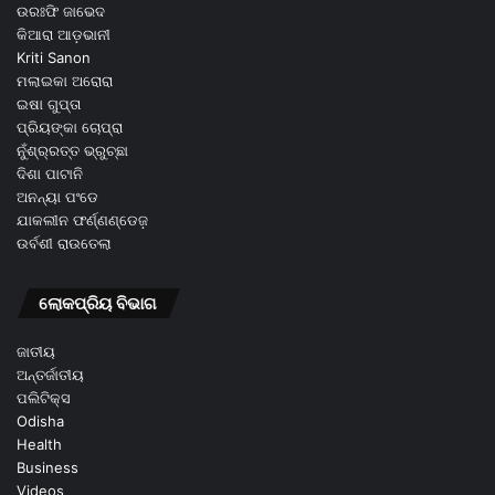
ଉରଃଫି ଜାଭେଦ
କିଆରା ଆଡ଼ଭାନୀ
Kriti Sanon
ମଲାଇକା ଅରୋରା
ଇଷା ଗୁପ୍ତା
ପ୍ରିୟଙ୍କା ଚୋପ୍ରା
ନୁଁଶ୍ର୍ରତ୍ତ ଭ୍ରୁଚ୍ଛା
ଦିଶା ପାଟାନି
ଅନନ୍ୟା ପଂଡେ
ଯାକଲୀନ ଫର୍ଣ୍ଣଣ୍ଡେଜ଼
ଉର୍ବଶୀ ରାଉତେଲା
ଲୋକପ୍ରିୟ ବିଭାଗ
ଜାତୀୟ
ଅନ୍ତର୍ଜାତୀୟ
ପଲିଟିକ୍ସ
Odisha
Health
Business
Videos