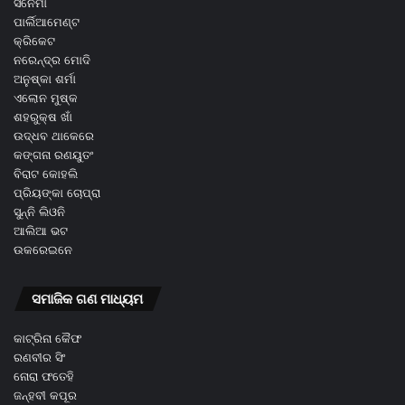
ସିନେମା
ପାର୍ଲିଆମେଣ୍ଟ
କ୍ରିକେଟ
ନରେନ୍ଦ୍ର ମୋଦି
ଅନୁଷ୍କା ଶର୍ମା
ଏଲୋନ ମୁଷ୍କ
ଶହରୁକ୍ଷ ଖାଁ
ଉଦ୍ଧବ ଥାକେରେ
କଙ୍ଗନା ରଣୟୁତଂ
ବିରାଟ କୋହଲି
ପ୍ରିୟଙ୍କା ଚୋପ୍ରା
ସୁନ୍ନି ଲିଓନି
ଆଲିଆ ଭଟ
ଉକରେଇନେ
ସମାଜିକ ଗଣ ମାଧ୍ୟମ
କାଟ୍ରିନା କୈଫ
ରଣବୀର ସିଂ
ନୋରା ଫତେହି
ଜନ୍ହବୀ କପୂର