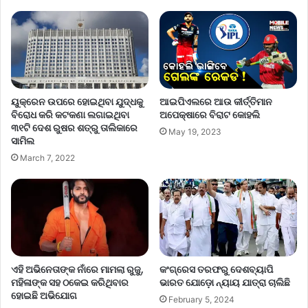
ୟୁକ୍ରେନ ଉପରେ ହୋଇଥିବା ଯୁଦ୍ଧକୁ
ଆଇପିଏଲରେ ଆଉ କୀର୍ତ୍ତିମାନ
ବିରୋଧ କରି କଟକଣା ଲଗାଇଥିବା
ଅପେକ୍ଷାରେ ବିରାଟ କୋହଲି
୩୧ଟି ଦେଶ ରୁଷର ଶତ୍ରୁ ତାଲିକାରେ
May 19, 2023
ସାମିଲ
March 7, 2022
ଏହି ଅଭିନେତାଙ୍କ ନାଁରେ ମାମଲା ରୁଜୁ,
କଂଗ୍ରେସ ତରଫରୁ ଦେଶବ୍ୟାପି
ମହିଳାଙ୍କ ସହ ଠକେଇ କରିଥିବାର
ଭାରତ ଯୋଡ଼ୋ ନ୍ୟାୟ ଯାତ୍ରା ଚାଲିଛି
ହୋଇଛି ଅଭିଯୋଗ
February 5, 2024