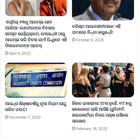
ଏପ୍ରିଲ୍‌ ୧୩ରୁ ଆରମ୍ଭ ହେବ
ବରିଷ୍ଠ ଆଇନଜୀବୀମାନେ ଏହି
ଆଲିଆ-ରଣବୀରଙ୍କ ବିବାହର
ଘଟଣାର ନିନ୍ଦା କରୁଛନ୍ତି:
ସମସ୍ତ କାର୍ଯ୍ୟକ୍ରମ, ମେହେନ୍ଦୀ ଠାରୁ
ଆରମ୍ଭ କରି ବିବାହ ଯାଏଁ ପିନ୍ଧିବେ ଏହି
October 6, 2025
ଡିଜାଇନରଙ୍କ ଡ୍ରେସ୍‌
April 6, 2022
ହିଜାବ ଇସଲାମର ଅଂଶ ନୁହେଁ, ୧୯୮୫ରୁ
ଆସନ୍ତା ଶିକ୍ଷାବର୍ଷରୁ ନୂଆ ନିୟମ ଲାଗୁ
କଲେଜରେ ଚାଲି ଆସିଛି ୟୁନିଫର୍ମ:
କରିବ UGC!
ହାଇକୋର୍ଟରେ ନିଜର ପକ୍ଷ ରଖିଲେ
December 7, 2022
ସରକାର
February 18, 2022