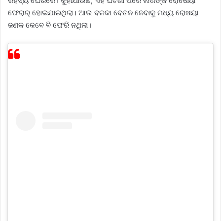
ରହସ୍ୟ ଘେରରେ। କୁହାଯାଉଛି, ଏହି ଘଟଣା ପରେ ଲତାଙ୍କ ରୋଷେୟା
ଫେରାର୍ ହୋଇଯାଇଥିଲା। ଆଉ ବଳକା ବେତନ ନେବାକୁ ମଧ୍ୟ ରୋଷୟା
ଜଣକ କେବେ ବି ଫେରି ନଥିଲା।