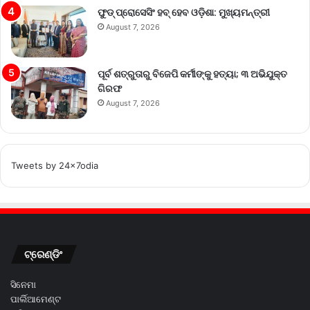
ଫୁଡ୍ ପ୍ରୋସେସିଂ ହବ୍ ହେବ ଓଡ଼ିଶା: ମୁଖ୍ୟମନ୍ତ୍ରୀ
August 7, 2026
ପୂର୍ବ ଶତ୍ରୁତାରୁ ବିଜେପି କର୍ମୀଙ୍କୁ ହତ୍ୟା; ୩ ଅଭିଯୁକ୍ତ
ଗିରଫ
August 7, 2026
Tweets by 24x7odia
ଟ୍ରେଣ୍ଡିଂ
ସିନେମା
ପାର୍ଲିଆମେଣ୍ଟ