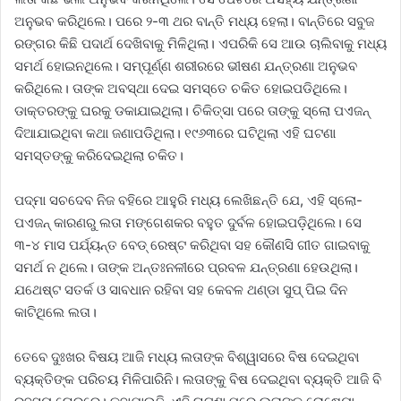
ଅନୁଭବ କରିଥିଲେ। ପରେ ୨-୩ ଥର ବାନ୍ତି ମଧ୍ୟ ହେଲା। ବାନ୍ତିରେ ସବୁଜ
ରଙ୍ଗର କିଛି ପଦାର୍ଥ ଦେଖିବାକୁ ମିଳିଥିଲା। ଏପରିକି ସେ ଆଉ ଚାଲିବାକୁ ମଧ୍ୟ
ସମର୍ଥ ହୋଇନଥିଲେ। ସମ୍ପୂର୍ଣ୍ଣ ଶରୀରରେ ଭୀଷଣ ଯନ୍ତ୍ରଣା ଅନୁଭବ
କରିଥିଲେ। ତାଙ୍କ ଅବସ୍ଥା ଦେଇ ସମସ୍ତେ ଚକିତ ହୋଇପଡିଥିଲେ।
ଡାକ୍ତରଙ୍କୁ ଘରକୁ ଡକାଯାଇଥିଲା। ଚିକିତ୍ସା ପରେ ତାଙ୍କୁ ସ୍ଲୋ ପଏଜନ୍‌
ଦିଆଯାଇଥିବା କଥା ଜଣାପଡିଥିଲା। ୧୯୬୩ରେ ଘଟିଥିଲା ଏହି ଘଟଣା
ସମସ୍ତଙ୍କୁ କରିଦେଇଥିଲା ଚକିତ।
ପଦ୍ମା ସଚଦେବ ନିଜ ବହିରେ ଆହୁରି ମଧ୍ୟ ଲେଖିଛନ୍ତି ଯେ, ଏହି ସ୍ଲୋ-
ପଏଜନ୍ କାରଣରୁ ଲତା ମଙ୍ଗେଶକର ବହୁତ ଦୁର୍ବଳ ହୋଇପଡ଼ିଥିଲେ। ସେ
୩-୪ ମାସ ପର୍ଯ୍ୟନ୍ତ ବେଡ୍ ରେଷ୍ଟ କରିଥିବା ସହ କୌଣସି ଗୀତ ଗାଇବାକୁ
ସମର୍ଥ ନ ଥିଲେ। ତାଙ୍କ ଅନ୍ତଃନଳୀରେ ପ୍ରବଳ ଯନ୍ତ୍ରଣା ହେଉଥିଲା।
ଯଥେଷ୍ଟ ସତର୍କ ଓ ସାବଧାନ ରହିବା ସହ କେବଳ ଥଣ୍ଡା ସୁପ୍ ପିଇ ଦିନ
କାଟିଥିଲେ ଲତା।
ତେବେ ଦୁଃଖର ବିଷୟ ଆଜି ମଧ୍ୟ ଲତାଙ୍କ ବିଶ୍ୱାସରେ ବିଷ ଦେଇଥିବା
ବ୍ୟକ୍ତିଙ୍କ ପରିଚୟ ମିଳିପାରିନି। ଲତାଙ୍କୁ ବିଷ ଦେଇଥିବା ବ୍ୟକ୍ତି ଆଜି ବି