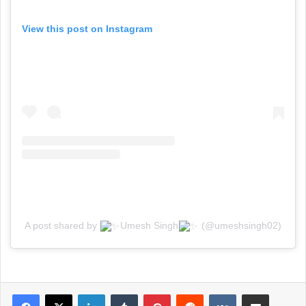
View this post on Instagram
A post shared by
Umesh Singh
(@umeshsingh02)
LinkedIn
Tumblr
Pinterest
Reddit
VKontakte
Share via Email