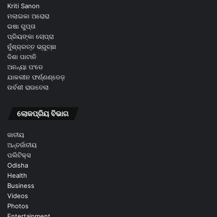
Kriti Sanon
ମଲାଇକା ଅରୋରା
ଇଷା ଗୁପ୍ତା
ପ୍ରିୟଙ୍କା ଚୋପ୍ରା
ନୁଁଶ୍ର୍ରତ୍ତ ଭ୍ରୁଚ୍ଛା
ଦିଶା ପାଟାନି
ଅନନ୍ୟା ପଂଡେ
ଯାକଲୀନ ଫର୍ଣ୍ଣଣ୍ଡେଜ଼
ଉର୍ବଶୀ ରାଉତେଲା
ଲୋକପ୍ରିୟ ବିଭାଗ
ଜାତୀୟ
ଅନ୍ତର୍ଜାତୀୟ
ପଲିଟିକ୍ସ
Odisha
Health
Business
Videos
Photos
Entertainment