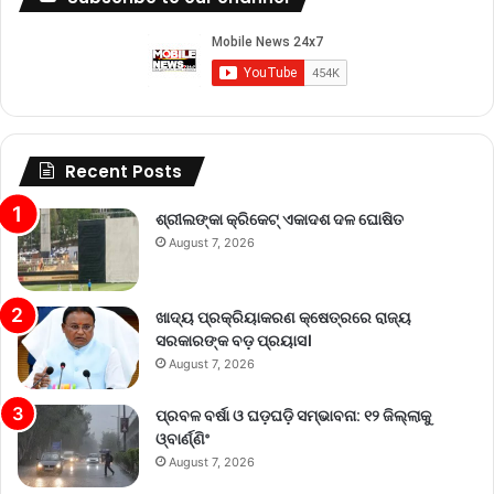
Recent Posts
ଶ୍ରୀଲଙ୍କା କ୍ରିକେଟ୍‌ ଏକାଦଶ ଦଳ ଘୋଷିତ
August 7, 2026
ଖାଦ୍ୟ ପ୍ରକ୍ରିୟାକରଣ କ୍ଷେତ୍ରରେ ରାଜ୍ୟ
ସରକାରଙ୍କ ବଡ଼ ପ୍ରୟାସ।
August 7, 2026
ପ୍ରବଳ ବର୍ଷା ଓ ଘଡ଼ଘଡ଼ି ସମ୍ଭାବନା: ୧୨ ଜିଲ୍ଲାକୁ
ଓ୍ବାର୍ଣ୍ଣିଂ
August 7, 2026