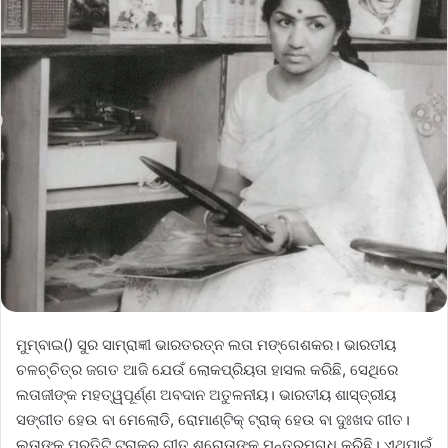
ମୁମ୍ବାଇ() ସୁର ସାମ୍ରାଜ୍ଞୀ ଭାରତରତ୍ନ ଲତା ମଙ୍ଗେଶକର। ଭାରତୀୟ
ଚଳଚ୍ଚିତ୍ର ଜଗତ ଆଜି ଯେଉଁ ଲୋକପ୍ରିୟତା ହାସଲ କରିଛି, ସେଥିରେ
ଲତାଜୀଙ୍କ ମହତ୍ୱପୂର୍ଣ୍ଣ ଅବଦାନ ଅତୁଳନୀୟ। ଭାରତୀୟ ଶାସ୍ତ୍ରୀୟ
ସଙ୍ଗୀତ ହେଉ ବା ମେଲୋଡି, ରୋମାଣ୍ଟିକ୍‌ ଟ୍ରାକ୍ ହେଉ ବା ଦୁଃଖଦ ଗୀତ।
ଲତାଙ୍କ ପ୍ରତିଟି ଟ୍ରାକ୍‌ର ଗୀତ ଶ୍ରୋତାଙ୍କୁ ମନ୍ତ୍ରମୁଗ୍ଧ କରିଛି। ଏଥିପାଇଁ