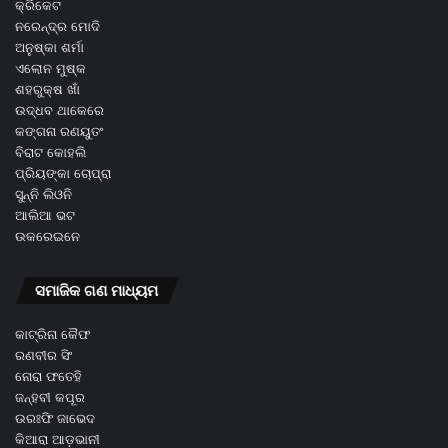
କ୍ରିକେଟ
ନରେନ୍ଦ୍ର ମୋଦି
ଅନୁଷ୍କା ଶର୍ମା
ଏଲୋନ ମୁଷ୍କ
ଶହରୁକ୍ଷ ଖାଁ
ଉଦ୍ଧବ ଥାକେରେ
କଙ୍ଗନା ରଣୟୁତଂ
ବିରାଟ କୋହଲି
ପ୍ରିୟଙ୍କା ଚୋପ୍ରା
ସୁନ୍ନି ଲିଓନି
ଆଲିଆ ଭଟ
ଉକରେଇନେ
ସମାଜିକ ଗଣ ମାଧ୍ୟମ
କାଟ୍ରିନା କୈଫ
ରଣବୀର ସିଂ
ନୋରା ଫତେହି
ଜନ୍ହବୀ କପୂର
ଉରଃଫି ଜାଭେଦ
କିଆରା ଆଡ଼ଭାନୀ