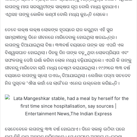
ଲତାଙ୍କୁ ମାତା ସରସ୍ୱତୀଙ୍କ ସାକ୍ଷତା ରୂପ ବୋଲି ମଧ୍ୟ କୁହାଯାଏ।
ଏଥିସହ ତାଙ୍କୁ କୋକିଳ କଣ୍ଠୀ ବୋଲି ମଧ୍ୟ କୁହନ୍ତି ଲୋକେ।
ତେବେ ଲକ୍ଷ ଲକ୍ଷ ଲୋକଙ୍କ ହୃଦୟରେ ରାଜ କରୁଥିବା ଏହି ସୁର
ସାମ୍ରାଜ୍ଞୀଙ୍କୁ ଦିନେ ଜୀବନରେ ମାରିଦେବାକୁ ହୋଇଥିଲା ଷଡଯନ୍ତ୍ର।
ଲତାଙ୍କୁ ଦିଆଯାଇଥିଲା ବିଷ। ୩୩ବର୍ଷ ବୟସରେ ତାଙ୍କ ସହ ଏପରି ଏକ
ବିଶ୍ୱାସଘାତ ହୋଇଥିଲା। ଦିନକୁ ଦିନ ତାଙ୍କ ବଢ଼ୁଥିବା ଲୋକପ୍ରିୟତା ଏବଂ
ସଫଳତାକୁ ଦେଖି ଇର୍ଶା କରିବା ଲୋକ ମଧ୍ୟ ବଢ଼ିଯାଇଥିଲେ। ଏପରି କି ତାଙ୍କୁ
ଜୀବନରୁ ମାରିଦେବା ଲାଗି ମଧ୍ୟ ଚେଷ୍ଟା କରାଯାଇଥିଲା। ୧୯୬୨ରେ ୩୩ ବର୍ଷ
ବୟସରେ ଲତାଙ୍କୁ ସ୍ଲୋ ପଏଜନ୍ ଦିଆଯାଇଥିଲା। ଲେଖିକା ପଦ୍ମା ସଚଦେବ
ନିଜ ପୁସ୍ତକ ‘ଐସା କାହାଁ ସେ ଲାଉଁ’ରେ ଏନେଇ ଉଲ୍ଲେଖ କରିଛନ୍ତି।
ସେତେବେଳେ ଲତାଙ୍କୁ ୩୩ ବର୍ଷ ହୋଇଥାଏ। ଦିନେ ସକାଳୁ ଉଠିବା ପରେ
ଲତା କିଛି ଭଲ ଅନୁଭବ କରିନଥିଲେ। ସେ ପେଟରେ ଅସହ୍ୟ ଯନ୍ତ୍ରଣା