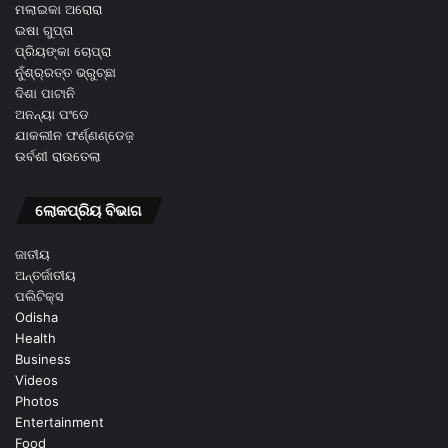
ମଲାଇକା ଅରୋରା
ଇଷା ଗୁପ୍ତା
ପ୍ରିୟଙ୍କା ଚୋପ୍ରା
ନୁଁଶ୍ର୍ରତ୍ତ ଭ୍ରୁଚ୍ଛା
ଦିଶା ପାଟାନି
ଅନନ୍ୟା ପଂଡେ
ଯାକଲୀନ ଫର୍ଣ୍ଣଣ୍ଡେଜ଼
ଉର୍ବଶୀ ରାଉତେଲା
ଲୋକପ୍ରିୟ ବିଭାଗ
ଜାତୀୟ
ଅନ୍ତର୍ଜାତୀୟ
ପଲିଟିକ୍ସ
Odisha
Health
Business
Videos
Photos
Entertainment
Food