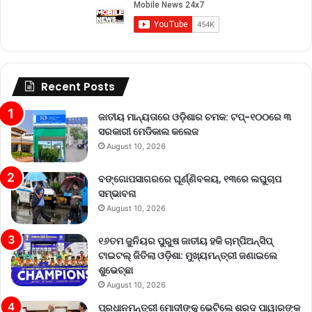
Recent Posts
ଜାତୀୟ ମାନ୍ୟତାରେ ଓଡ଼ିଶାର ଚମକ: ଟପ୍-୧୦୦ରେ ୩
ସରକାରୀ ମେଡିକାଲ କଲେଜ
August 10, 2026
ବଙ୍ଗୋପସାଗରରେ ଘୂର୍ଣ୍ଣିବଳୟ, ୧୩ରେ ଲଘୁଚାପ
ସମ୍ଭାବନା
August 10, 2026
୧୬ତମ ଜୁନିୟର ପୁରୁଷ ଜାତୀୟ ହକି ଚାମ୍ପିଅନ୍‌ସିପ୍
ଟାଇଟଲ୍ ଜିତିଲା ଓଡ଼ିଶା: ମୁଖ୍ୟମନ୍ତ୍ରୀ ଜଣାଇଲେ
ଶୁଭେଚ୍ଛା
August 10, 2026
ପ୍ରଧାନମନ୍ତ୍ରୀ ମୋଦୀଙ୍କୁ ଭେଟିଲେ ଶରଦ ପାୱାରଙ୍କ