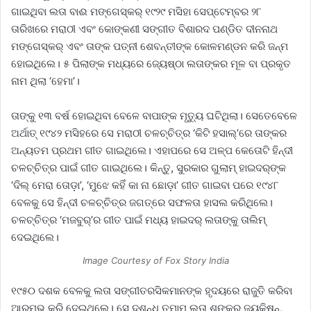
ଗାଇଥିବା ଲତା ବାଈ ମଙ୍ଗେସ୍‌କର୍‌ ୧୯୨୯ ମସିହା ସେପ୍ଟେମ୍ବର ୨୮
ତାରିଖରେ ମରାଠୀ ଏବଂ କୋଙ୍କଣୀ ସଙ୍ଗୀତ ବିଶାରଦ ପଣ୍ଡିତ ଦୀନନାଥ
ମଙ୍ଗେସ୍କର୍‌ ଏବଂ ତାଙ୍କ ପତ୍ନୀ ଶେବନ୍ତୀଙ୍କ କୋଳମଣ୍ଡନ କରି ଜନ୍ମ
ହୋଇଥିଲେ। ୫ ପିଲାଙ୍କ ମଧ୍ୟରେ ଜ୍ୟେଷ୍ଠା ଲତାଙ୍କର ମୂଳ ବା ପ୍ରକୃତ
ନାମ ଥିଲା ‘ହେମା’।
ତାଙ୍କୁ ୧୩ ବର୍ଷ ହୋଇଥିବା ବେଳେ ବାପାଙ୍କ ମୃତ୍ୟୁ ଘଟିଥିଲା। ସେତେବେଳେ
ଅର୍ଥାତ୍‌ ୧୯୪୨ ମସିହ‌ରେ ସେ ମରାଠୀ ଚଳଚ୍ଚିତ୍ର ‘କିଟି ହସାଲ୍‌’ରେ ତାଙ୍କର
ଅନ୍ୟତମ ପ୍ରଥମ ଗୀତ ଗାଇଥିଲେ। ଏହାପରେ ସେ ଅଳ୍ପ କେତୋଟି ହିନ୍ଦୀ
ଚଳଚ୍ଚିତ୍ର ପାଇଁ ଗୀତ ଗାଇଥିଲେ। କିନ୍ତୁ, ସୁରକାର ଗୁଲାମ୍‌ ହାଇଦର୍‌ଙ୍କ
‘ଦିଲ୍‌ ମେରା ତୋଡ଼ା’, ‘ମୁଝେ କହିଁ କା ନା ଛୋଡ଼ା’ ଗୀତ ଗାଇବା ପରେ ୧୯୪୮
ବେଳକୁ ସେ ହିନ୍ଦୀ ଚଳଚ୍ଚିତ୍ର ଜଗତ୍‌ରେ ସଫଳତା ହାସଲ କରିଥିଲେ।
ଚଳଚ୍ଚିତ୍ର ‘ମଜବୁର୍‌’ର ଗୀତ ପାଇଁ ମଧ୍ୟ ହାଇଦର୍‌ ଲତାଙ୍କୁ ତାଲିମ୍‌
ଦେଇଥିଲେ।
Image Courtesy of Fox Story India
୧୯୫୦ ଦଶକ ବେଳକୁ ଲତା ସଙ୍ଗୀତରସିକମାନଙ୍କ ହୃଦୟରେ ରାଜୁତି କରିବା
ଆରମ୍ଭ କରି ଦେଇଥିଲେ। ସେ ଦଶନ୍ଧି ତମାମ ଲତା ଶଙ୍କର ଜୟକିଷନ୍‌,