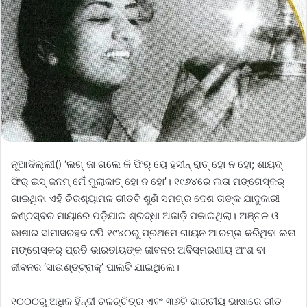
ନୂଆଦିଲ୍ଲୀ() ‘ଲଗ୍‌ ଜା ଗଲେ କି ଫିର୍‌ ୟେ ହସୀନ୍‌ ରାତ୍‌ ହୋ ନ ହୋ; ଶାୟଦ୍‌
ଫିର୍‌ ଇସ୍‌ ଜନମ୍‌ ମେଁ ମୁଲାକାତ୍‌ ହୋ ନ ହୋ’। ୧୯୬୪ରେ ଲତା ମଙ୍ଗେସ୍‌କର୍‌
ଗାଇଥିବା ଏହି ଚିରଶ୍ୟାମଳ ଗୀତଟି ଶୁଣି ସମଗ୍ର ଦେଶ ତାଙ୍କ ଯାଦୁକାରୀ
କଣ୍ଠସ୍ବର ମାୟାରେ ପଡ଼ିଯାଇ ଶ୍ରଦ୍ଧା ଅଜାଡ଼ି ପକାଇଥିଲା। ଅଞ୍ଚଳ ଓ
ଭାଷାର ସୀମାସରହଦ ଟପି ୧୯୪୦ରୁ ପ୍ରଥମେ ଗାୟନ ଆରମ୍ଭ କରିଥିବା ଲତା
ମଙ୍ଗେସ୍‌କର୍‌ ପ୍ରତି ଭାରତୀୟଙ୍କ ଜୀବନର ଅବିସ୍ମରଣୀୟ ଅଂଶ ବା
ଜୀବନର ‘ସାଉଣ୍ଡ୍‌ଟ୍ରାକ୍‌’ ପାଲଟି ଯାଇଥିଲେ।
୧୦୦୦ରୁ ଅଧିକ ହିନ୍ଦୀ ଚଳଚ୍ଚିତ୍ର ଏବଂ ୩୬ଟି ଭାରତୀୟ ଭାଷାରେ ଗୀତ