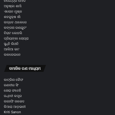
ନରେନ୍ଦ୍ର ମୋଦି
ଅନୁଷ୍କା ଶର୍ମା
ଏଲୋନ ମୁଷ୍କ
ଶହରୁକ୍ଷ ଖାଁ
ଉଦ୍ଧବ ଥାକେରେ
କଙ୍ଗନା ରଣୟୁତଂ
ବିରାଟ କୋହଲି
ପ୍ରିୟଙ୍କା ଚୋପ୍ରା
ସୁନ୍ନି ଲିଓନି
ଆଲିଆ ଭଟ
ଉକରେଇନେ
ସମାଜିକ ଗଣ ମାଧ୍ୟମ
କାଟ୍ରିନା କୈଫ
ରଣବୀର ସିଂ
ନୋରା ଫତେହି
ଜନ୍ହବୀ କପୂର
ଉରଃଫି ଜାଭେଦ
କିଆରା ଆଡ଼ଭାନୀ
Kriti Sanon