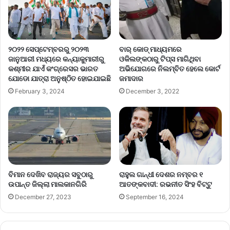
୨୦୨୨ ସେପ୍ଟେମ୍ବରରୁ ୨୦୨୩
ବାର୍ କୋଡ୍ ମାଧ୍ୟମରେ
ଜାନୁଆରୀ ମଧ୍ୟରେ କନ୍ୟାକୁମାରୀରୁ
ଓକିଲଙ୍କଠାରୁ ଟିପ୍ସ ମାଗିଥିବା
କଶ୍ମୀର ଯାଏଁ କଂଗ୍ରେସର ଭାରତ
ଅଭିଯୋଗରେ ନିଲମ୍ବିତ ହେଲେ କୋର୍ଟ
ଯୋଡୋ ଯାତ୍ରା ଅନୁଷ୍ଠିତ ହୋଇଯାଇଛି
ଜମାଦାର
February 3, 2024
December 3, 2022
ବିମାନ ଦେଖିବ ରାଜ୍ୟର ସବୁଠାରୁ
ରାହୁଲ ଗାନ୍ଧୀ ଦେଶର ନମ୍ବର ୧
ଉପାନ୍ତ ଜିଲ୍ଲା ମାଲକାନଗିରି
ଆତଙ୍କବାଦୀ: ରଭନୀତ ସିଂହ ବିଟ୍ଟୁ
December 27, 2023
September 16, 2024