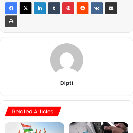
LinkedIn
Tumblr
Pinterest
Reddit
VKontakte
Share via Email
Print
Dipti
Related Articles