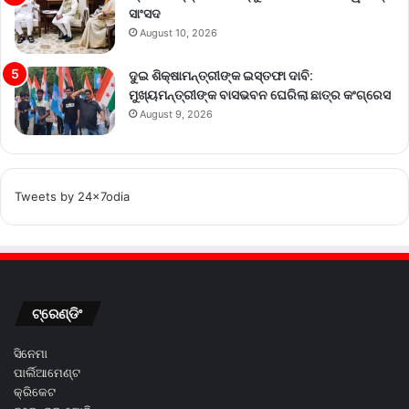
ସାଂସଦ
August 10, 2026
ଦୁଇ ଶିକ୍ଷାମନ୍ତ୍ରୀଙ୍କ ଇସ୍ତଫା ଦାବି:
ମୁଖ୍ୟମନ୍ତ୍ରୀଙ୍କ ବାସଭବନ ଘେରିଲା ଛାତ୍ର କଂଗ୍ରେସ
August 9, 2026
Tweets by 24x7odia
ଟ୍ରେଣ୍ଡିଂ
ସିନେମା
ପାର୍ଲିଆମେଣ୍ଟ
କ୍ରିକେଟ