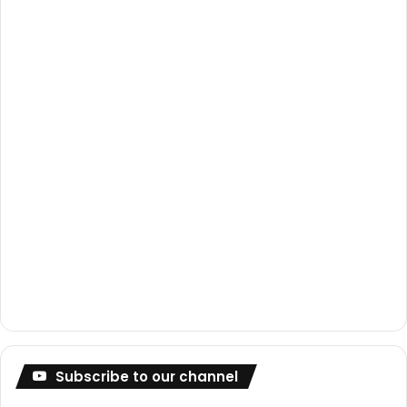
o
e
r
k
a
m
Subscribe to our channel