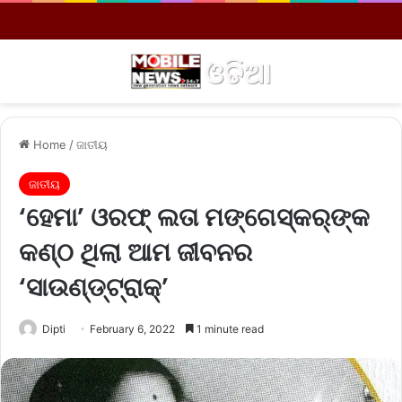
Menu
S
Home
/
ଜାତୀୟ
ଜାତୀୟ
‘ହେମା’ ଓରଫ୍‌ ଲତା ମ‌ଙ୍ଗେସ୍‌କର୍‌ଙ୍କ
କଣ୍ଠ ଥିଲା ଆମ ଜୀବନର
‘ସାଉଣ୍ଡ୍‌ଟ୍ରାକ୍‌’
Dipti
February 6, 2022
1 minute read