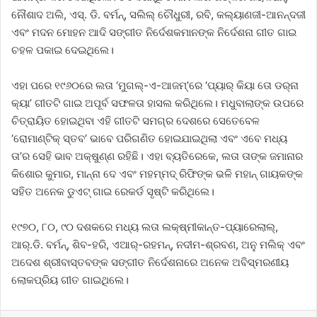
ନୌଶାଦ ଅଲି, ଏସ୍‌. ଡି. ବର୍ମନ୍‌, ସଲିଲ୍ ଚୌଧୁରୀ, ରବି, କଲ୍ୟାଣଜୀ-ଆନନ୍ଦଜୀ
ଏବଂ ମଦନ ମୋହନ ଆଦି ସଙ୍ଗୀତ ନିର୍ଦେଶକମାନଙ୍କ ନିର୍ଦେଶନା ଗୀତ ଗାଇ
ଚହଳ ପକାଇ ଦେଇଥିଲେ।
ଏହା ପରେ ୧୯୬୦ରେ ଲତା ‘ମୁଗଲ୍‌-ଏ-ଆଜମ୍‌’ରେ ‘ପ୍ୟାର୍‌ କିୟା ତୋ ଡର୍‌ନା
କ୍ୟା’ ଗୀତଟି ଗାଇ ଅପୂର୍ବ ସଫଳତା ହାସଲ କରିଥିଲେ। ମଧୁବାଲାଙ୍କ ଉପରେ
ଚିତ୍ରାୟିତ ହୋଇଥିବା ଏହି ଗୀତଟି ସମଗ୍ର ଦେଶରେ ସେତେବେଳ
‘ରୋମାଣ୍ଟିକ୍‌ ସ୍ତବ’ ଭାବେ ପରିଗଣିତ ହୋଇଯାଇଥିଲା ଏବଂ ଏବେ ମଧ୍ୟ
ତା’ର ସେହି ଭାବ ଅକ୍ଷୁଣ୍ଣ ରହିଛି। ଏହା ବ୍ୟତିରେକେ, ଲତା ତାଙ୍କ ଜମାନାର
କିଶୋର କୁମାର, ମାନ୍ନା ଦେ ଏବଂ ମହମ୍ମଦ୍‌ ରିଫିଙ୍କ ଭଳି ମହାନ୍‌ ଗାୟକଙ୍କ
ସହିତ ଅନେକ ଡୁଏଟ୍‌ ଗାଇ ରେକର୍ଡ ସୃଷ୍ଟି କରିଥିଲେ।
୧୯୭୦, ୮୦, ୯୦ ଦଶକରେ ମଧ୍ୟ ଲତା ଲକ୍ଷ୍ମୀକାନ୍ତ-ପ୍ୟାରେଲାଲ୍‌,
ଆର୍‌.ଡି. ବର୍ମନ୍‌, ଶିବ-ହରି, ଏଆର୍‌-ରହମନ୍‌, ନଦୀମ-ଶ୍ରବଣ, ଅନୁ ମଲିକ୍‌ ଏବଂ
ଅଦେଶ ଶ୍ରୀବାସ୍ତବଙ୍କ ସଙ୍ଗୀତ ନିର୍ଦେଶନାରେ ଅନେକ ଅବିସ୍ମରଣୀୟ
ଲୋକପ୍ରିୟ ଗୀତ ଗାଇଥିଲେ।