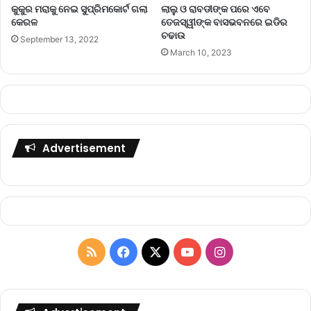
କୁକୁର ମରାକୁ ନେଇ ସୁପ୍ରିମକୋର୍ଟ ଗଲା
ଲାଲୁ ଓ ରାବଡୀଙ୍କ ପରେ ଏବେ
କେରଳ
ତେଜସ୍ୱୀଙ୍କ ବାସଭବନରେ ଇଡିର
ଚଢାଉ
September 13, 2022
March 10, 2023
Advertisement
R
F
X
Y
I
S
a
o
n
S
c
u
s