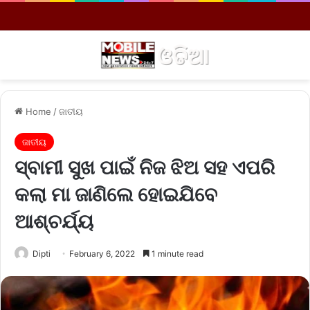
Menu
S
Home
/
ଜାତୀୟ
ଜାତୀୟ
ସ୍ବାମୀ ସୁଖ ପାଇଁ ନିଜ ଝିଅ ସହ ଏପରି
କଲା ମା ଜାଣିଲେ ହୋଇଯିବେ
ଆଶ୍ଚର୍ଯ୍ୟ
Dipti
February 6, 2022
1 minute read