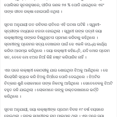
ପୋଲିସର ସୂଚନାନୁସାରେ, ପୀଡିତା ଜଣକ ୭୫ % ପୋଡି ଯାଇଥିଲେ ଏବଂ
ତାଙ୍କ ଜୀବନ ରକ୍ଷା ହୋଇପାରି ନଥିଲା ।
ସୂଚନା ଅନୁଯାୟୀ ଗତ ରବିବାର ରାତିରେ ଏହି ଘଟଣା ଘଟିଛି । ସ୍ୱାମୀ-
ସ୍ତ୍ରୀଙ୍କ ମଧ୍ୟରେ ଝଗଡା ହୋଇଥିଲା । ସ୍ୱାମୀ ତାଙ୍କ ପତ୍ନୀ ଜୟା
ଲକ୍ଷ୍ମୀଙ୍କୁ ତାଙ୍କର ବିଶ୍ୱସ୍ତତା ପ୍ରମାଣ କରିବାକୁ କହିଥିଲେ ।
ସ୍ବାମୀଙ୍କୁ ପ୍ରେମର ସତ୍ୟ ଦେଖାଇବା ପାଇଁ ସେ ଏଭଳି ଜଘନ୍ୟ କାର୍ଯ୍ୟ
କରିବା ଆରମ୍ଭ କରିଥିଲେ । ଜୟା ଲକ୍ଷ୍ମୀ କହିଛନ୍ତି, ଯଦି ମୋର ପ୍ରେମ
ସତ, ତେବେ ମୋ ଝଅର ନିଆଁ କିଛି ନଷ୍ଟ କରିପାରିବ ନାହିଁ ।
ଏହା ପରେ ଲକ୍ଷ୍ମୀ କୋଠରୀକୁ ଯାଇ ଶୋଇଥିବା ଝିଅକୁ ଆଣିଥିଲେ । ସେ
କିରୋସିନି ସ୍ପ୍ରେ କରି ଝିଅକୁ ନିଆଁରେ ପୋଡି ଦେଇଥିଲେ । ଝିଅଟିର
ଚିତ୍କାର ଶୁଣି ଲୋକମାନେ ତାଙ୍କ ନିକଟକୁ ଆସିଥିଲେ । ସେତେବେଳକୁ ଝିଅଟି
ବହୁତ ଜଳି ଯାଇଥିଲା । ଲୋକମାନେ ତାଙ୍କୁ ଡାକ୍ତରଖାନାରେ ଭର୍ତ୍ତି
କରିଥିଲେ ।
ସୂଚନା ଅନୁଯାୟୀ, ଜୟା ଲକ୍ଷ୍ମୀଙ୍କ ପ୍ରଥମ ବିବାହ ୧୯ ବର୍ଷ ବୟସରେ
ହୋଇଥିଲା । ତାଙ୍କ ସ୍ୱାମୀଙ୍କ ନାମ ପାଲୱାନ ଥିଲା । ଏହା ପରେ ଜୟା