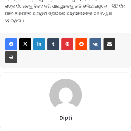
ତାଙ୍କ ଦିଅରଙ୍କୁ ବିବାହ କରି ପାଲୱାନଙ୍କୁ ଛାଡି ଚାଲିଯାଇଥିଲେ । କିଛି ଦିନ
ପରେ ଛାଡପତ୍ର ପାଇଥିବା ଡ୍ରାଇଭର ପଦ୍ମନାଭନଙ୍କ ସହ ବନ୍ଧୁତା
ହୋଇଥିଲା ।
LinkedIn
Tumblr
Pinterest
Reddit
VKontakte
Share via Email
Print
Dipti