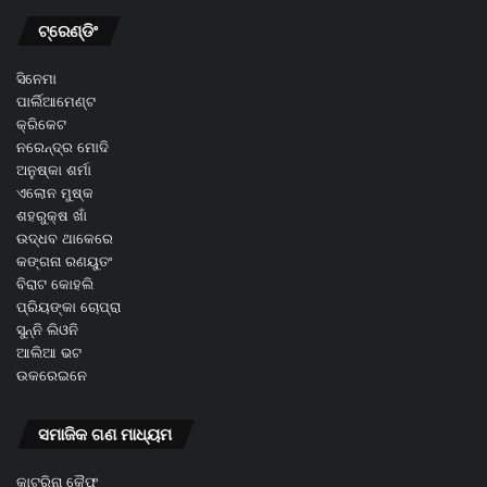
ଟ୍ରେଣ୍ଡିଂ
ସିନେମା
ପାର୍ଲିଆମେଣ୍ଟ
କ୍ରିକେଟ
ନରେନ୍ଦ୍ର ମୋଦି
ଅନୁଷ୍କା ଶର୍ମା
ଏଲୋନ ମୁଷ୍କ
ଶହରୁକ୍ଷ ଖାଁ
ଉଦ୍ଧବ ଥାକେରେ
କଙ୍ଗନା ରଣୟୁତଂ
ବିରାଟ କୋହଲି
ପ୍ରିୟଙ୍କା ଚୋପ୍ରା
ସୁନ୍ନି ଲିଓନି
ଆଲିଆ ଭଟ
ଉକରେଇନେ
ସମାଜିକ ଗଣ ମାଧ୍ୟମ
କାଟ୍ରିନା କୈଫ