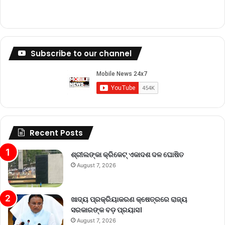
Subscribe to our channel
Recent Posts
ଶ୍ରୀଲଙ୍କା କ୍ରିକେଟ୍‌ ଏକାଦଶ ଦଳ ଘୋଷିତ
August 7, 2026
ଖାଦ୍ୟ ପ୍ରକ୍ରିୟାକରଣ କ୍ଷେତ୍ରରେ ରାଜ୍ୟ
ସରକାରଙ୍କ ବଡ଼ ପ୍ରୟାସ।
August 7, 2026