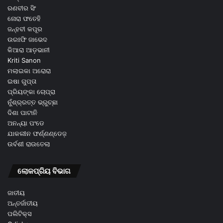
ରଣବୀର ସିଂ
ନୋରା ଫତେହି
ଜନ୍ହବୀ କପୂର
ଉରଃଫି ଜାଭେଦ
କିଆରା ଆଡ଼ଭାନୀ
Kriti Sanon
ମଲାଇକା ଅରୋରା
ଇଷା ଗୁପ୍ତା
ପ୍ରିୟଙ୍କା ଚୋପ୍ରା
ନୁଁଶ୍ର୍ରତ୍ତ ଭ୍ରୁଚ୍ଛା
ଦିଶା ପାଟାନି
ଅନନ୍ୟା ପଂଡେ
ଯାକଲୀନ ଫର୍ଣ୍ଣଣ୍ଡେଜ଼
ଉର୍ବଶୀ ରାଉତେଲା
ଲୋକପ୍ରିୟ ବିଭାଗ
ଜାତୀୟ
ଅନ୍ତର୍ଜାତୀୟ
ପଲିଟିକ୍ସ