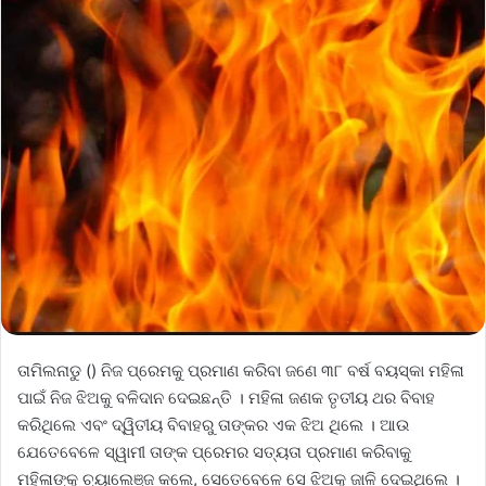
ତାମିଲନାଡୁ () ନିଜ ପ୍ରେମକୁ ପ୍ରମାଣ କରିବା ଜଣେ ୩୮ ବର୍ଷ ବୟସ୍କା ମହିଳା
ପାଇଁ ନିଜ ଝିଅକୁ ବଳିଦାନ ଦେଇଛନ୍ତି । ମହିଳା ଜଣକ ତୃତୀୟ ଥର ବିବାହ
କରିଥିଲେ ଏବଂ ଦ୍ୱିତୀୟ ବିବାହରୁ ତାଙ୍କର ଏକ ଝିଅ ଥିଲେ । ଆଉ
ଯେତେବେଳେ ସ୍ୱାମୀ ତାଙ୍କ ପ୍ରେମର ସତ୍ୟତା ପ୍ରମାଣ କରିବାକୁ
ମହିଳାଙ୍କୁ ଚ୍ୟାଲେଞ୍ଜ କଲେ, ସେତେବେଳେ ସେ ଝିଅକୁ ଜାଳି ଦେଇଥିଲେ ।