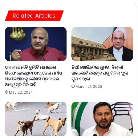
Related Articles
ଅବକାରୀ ନୀତି ଦୁର୍ନୀତି ମାମଲାରେ
ନିଆଁ ଖୋଲିଦେଲା ଗୁମର, ଦିଲ୍ଲୀ
ଗିରଫ ହୋଇଥିବା ଆପ୍‌ ନେତା ମନୀଷ
ହାଇକୋର୍ଟ ଜଜ୍‌ଙ୍କ ଘରୁ ମିଳିଲା ପୁଳା
ସିସୋଦିଆଙ୍କୁ କୌଣସି ପ୍ରକାରର
ପୁଳା ଟଙ୍କା
ଆଶ୍ୱସ୍ତି ମିଳି ନାହିଁ
March 21, 2025
May 22, 2024