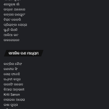
ଶହରୁକ୍ଷ ଖାଁ
ଉଦ୍ଧବ ଥାକେରେ
କଙ୍ଗନା ରଣୟୁତଂ
ବିରାଟ କୋହଲି
ପ୍ରିୟଙ୍କା ଚୋପ୍ରା
ସୁନ୍ନି ଲିଓନି
ଆଲିଆ ଭଟ
ଉକରେଇନେ
ସମାଜିକ ଗଣ ମାଧ୍ୟମ
କାଟ୍ରିନା କୈଫ
ରଣବୀର ସିଂ
ନୋରା ଫତେହି
ଜନ୍ହବୀ କପୂର
ଉରଃଫି ଜାଭେଦ
କିଆରା ଆଡ଼ଭାନୀ
Kriti Sanon
ମଲାଇକା ଅରୋରା
ଇଷା ଗୁପ୍ତା