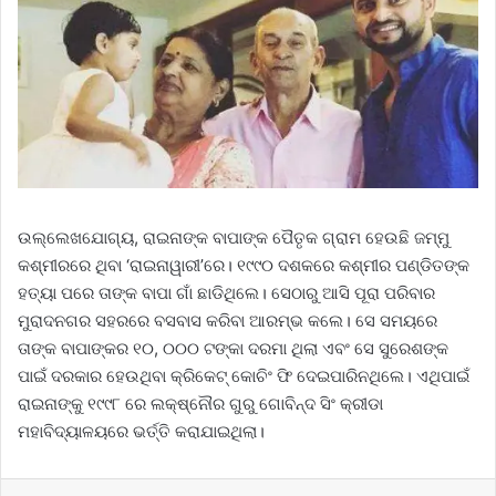
ଉଲ୍ଲେଖଯୋଗ୍ୟ, ରାଇନାଙ୍କ ବାପାଙ୍କ ପୈତୃକ ଗ୍ରାମ ହେଉଛି ଜମ୍ମୁ
କଶ୍ମୀରରେ ଥିବା ‘ରାଇନାୱାରୀ’ରେ। ୧୯୯୦ ଦଶକରେ କଶ୍ମୀର ପଣ୍ଡିତଙ୍କ
ହତ୍ୟା ପରେ ତାଙ୍କ ବାପା ଗାଁ ଛାଡିଥିଲେ। ସେଠାରୁ ଆସି ପୂରା ପରିବାର
ମୁରାଦନଗର ସହରରେ ବସବାସ କରିବା ଆରମ୍ଭ କଲେ। ସେ ସମୟରେ
ତାଙ୍କ ବାପାଙ୍କର ୧୦, ୦୦୦ ଟଙ୍କା ଦରମା ଥିଲା ଏବଂ ସେ ସୁରେଶଙ୍କ
ପାଇଁ ଦରକାର ହେଉଥିବା କ୍ରିକେଟ୍ କୋଚିଂ ଫି ଦେଇପାରିନଥିଲେ। ଏଥିପାଇଁ
ରାଇନାଙ୍କୁ ୧୯୯୮ ରେ ଲକ୍ଷ୍ନୌର ଗୁରୁ ଗୋବିନ୍ଦ ସିଂ କ୍ରୀଡା
ମହାବିଦ୍ୟାଳୟରେ ଭର୍ତ୍ତି କରାଯାଇଥିଲା।