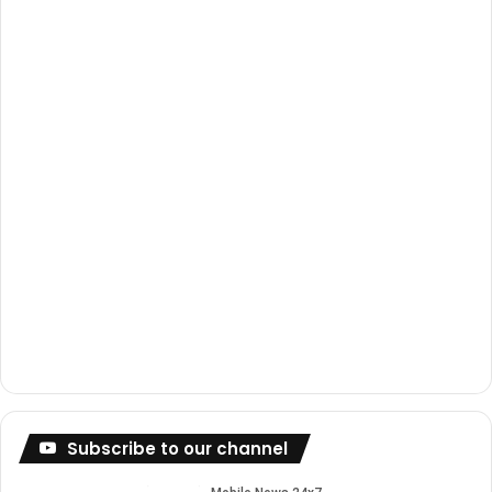
o
e
r
k
a
m
Subscribe to our channel