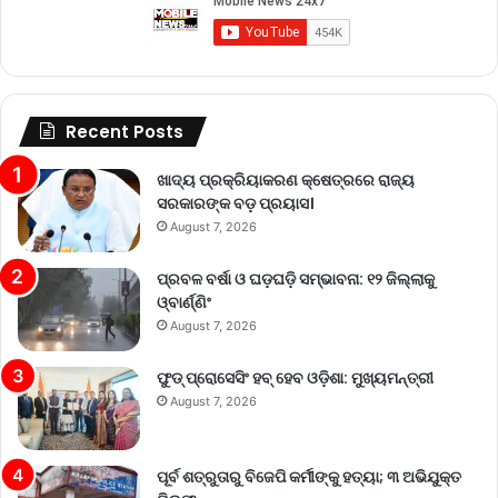
Recent Posts
ଖାଦ୍ୟ ପ୍ରକ୍ରିୟାକରଣ କ୍ଷେତ୍ରରେ ରାଜ୍ୟ
ସରକାରଙ୍କ ବଡ଼ ପ୍ରୟାସ।
August 7, 2026
ପ୍ରବଳ ବର୍ଷା ଓ ଘଡ଼ଘଡ଼ି ସମ୍ଭାବନା: ୧୨ ଜିଲ୍ଲାକୁ
ଓ୍ବାର୍ଣ୍ଣିଂ
August 7, 2026
ଫୁଡ୍ ପ୍ରୋସେସିଂ ହବ୍ ହେବ ଓଡ଼ିଶା: ମୁଖ୍ୟମନ୍ତ୍ରୀ
August 7, 2026
ପୂର୍ବ ଶତ୍ରୁତାରୁ ବିଜେପି କର୍ମୀଙ୍କୁ ହତ୍ୟା; ୩ ଅଭିଯୁକ୍ତ