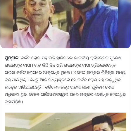
ମୁମ୍ବାଇ
: କର୍କଟ ରୋଗ ସହ ଲଢ଼ି ହାରିଗଲେ ଭାରତୀୟ କ୍ରିକେଟର ସୁରେଶ
ରାଇନାଙ୍କ ବାପା। ଗତ କିଛି ଦିନ ଧରି ରାଇନାଙ୍କ ବାପା ତ୍ରିଲୋକଚନ୍ଦ
ରାଇନା କର୍କଟ ରୋଗରେ ଆକ୍ରାନ୍ତ ଥିଲେ। ଏନେଇ ତାଙ୍କର ଚିକିତ୍ସା ମଧ୍ୟ
କରାଯାଉଥିଲା। କିନ୍ତୁ ଆଜି ମଧ୍ୟାହ୍ନରେ ସେ କର୍କଟ ରୋଗ ସହ ଲଢ଼ୁଥିବା
ଲଢ଼େଇ ହାରିଯାଇଛନ୍ତି। ତ୍ରିଲୋକଚନ୍ଦ ରାଇନା ଜଣେ ପୂର୍ବତନ ସେନା
ଅଧିକାରୀ ଥିବା ବେଳେ ଗାଜିଆବାଦସ୍ଥିତ ଘରେ ତାଙ୍କର ଦେହାନ୍ତ ହୋଇଥିବା
ଜଣାପଡ଼ିଛି।