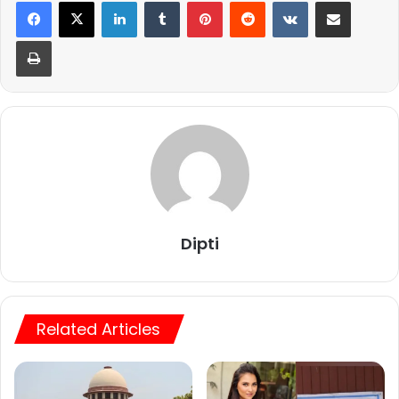
LinkedIn
Tumblr
Pinterest
Reddit
VKontakte
Share via Email
Print
Dipti
Related Articles