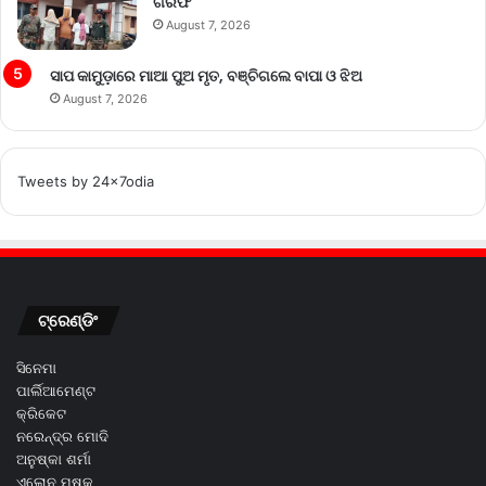
ଗିରଫ
August 7, 2026
ସାପ କାମୁଡ଼ାରେ ମାଆ ପୁଅ ମୃତ, ବଞ୍ଚିଗଲେ ବାପା ଓ ଝିଅ
August 7, 2026
Tweets by 24x7odia
ଟ୍ରେଣ୍ଡିଂ
ସିନେମା
ପାର୍ଲିଆମେଣ୍ଟ
କ୍ରିକେଟ
ନରେନ୍ଦ୍ର ମୋଦି
ଅନୁଷ୍କା ଶର୍ମା
ଏଲୋନ ମୁଷ୍କ