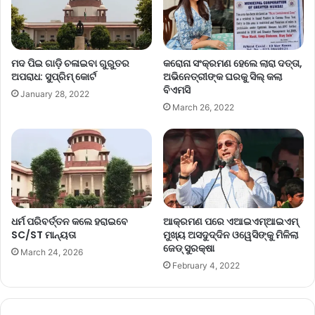
କରୋନା ସଂକ୍ରମଣ ହେଲେ ଲାରା ଦତ୍ତା,
ମଦ ପିଇ ଗାଡ଼ି ଚଳାଇବା ଗୁରୁତର
ଅଭିନେତ୍ରୀଙ୍କ ଘରକୁ ସିଲ୍‌ କଲା
ଅପରାଧ: ସୁପ୍ରିମ୍‌ କୋର୍ଟ
ବିଏମସି
January 28, 2022
March 26, 2022
ଧର୍ମ ପରିବର୍ତ୍ତନ କଲେ ହରାଇବେ
ଆକ୍ରମଣ ପରେ ଏଆଇଏମ୍‌ଆଇଏମ୍‌
SC/ST ମାନ୍ୟତା
ମୁଖ୍ୟ ଅସଦୁଦ୍ଦିନ ଓୱେସିଙ୍କୁ ମିଳିଲା
ଜେଡ୍ ସୁରକ୍ଷା
March 24, 2026
February 4, 2022