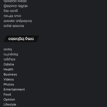
ପ୍ରିୟଙ୍କା ଚୋପ୍ରା
ନୁଁଶ୍ର୍ରତ୍ତ ଭ୍ରୁଚ୍ଛା
ଦିଶା ପାଟାନି
ଅନନ୍ୟା ପଂଡେ
ଯାକଲୀନ ଫର୍ଣ୍ଣଣ୍ଡେଜ଼
ଉର୍ବଶୀ ରାଉତେଲା
ଲୋକପ୍ରିୟ ବିଭାଗ
ଜାତୀୟ
ଅନ୍ତର୍ଜାତୀୟ
ପଲିଟିକ୍ସ
Odisha
Health
Business
Videos
Photos
Entertainment
Food
Opinion
Lifestyle