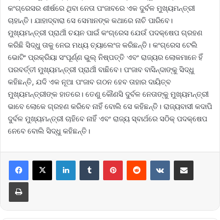
କଂଗ୍ରେସର ଶୀର୍ଷରେ ଥିବା ନେତା ପଂଜାବରେ ଏକ ଦୁର୍ବଳ ମୁଖ୍ୟମନ୍ତ୍ରୀ
ଚାହାନ୍ତି। ଯାହାଦ୍ବାରା ସେ ସେମାନଙ୍କ କଥାରେ ନାଚି ପାରିବେ।
ମୁଖ୍ୟମନ୍ତ୍ରୀ ପ୍ରାର୍ଥୀ ଚୟନ ପାଇଁ କଂଗ୍ରେସ ଯେଉଁ ପଦକ୍ଷେପ ଗ୍ରହଣ
କରିଛି ସିଦ୍ଧୁ ତାକୁ ନେଇ ମଧ୍ୟ ଚ୍ୟାଲେଂଜ କରିଛନ୍ତି। କଂ‌ଗ୍ରେସ ଟେଲି
ଭୋଟିଂ ପ୍ରକ୍ରିୟା ସଂପୂର୍ଣ୍ଣ ଭୁଲ୍‌ ନିଷ୍ପତ୍ତି ଏବଂ ରାଜ୍ୟର ଲୋକମାନେ ହିଁ
ପରବର୍ତ୍ତୀ ମୁଖ୍ୟମନ୍ତ୍ରୀ ପ୍ରାର୍ଥୀ ବାଛିବେ। ପଂଜାବ ବାସିନ୍ଦାଙ୍କୁ ସିଦ୍ଧୁ
କହିଛନ୍ତି, ଯଦି ଏକ ନୂଆ ପଂଜାବ ଗଠନ ହେବ ତାହାର ଦାୟିତ୍ବ
ମୁଖ୍ୟମନ୍ତ୍ରୀଙ୍କ ହାତରେ। ତେଣୁ କୌଣସି ଦୁର୍ବଳ ନେତାଙ୍କୁ ମୁଖ୍ୟମନ୍ତ୍ରୀ
ଭାବେ ଲୋକେ ଗ୍ରହଣ କରିବେ ନାହିଁ ବୋଲି ସେ କହିଛନ୍ତି। ରାଜ୍ୟବାସୀ କଦାପି
ଦୁର୍ବଳ ମୁଖ୍ୟମନ୍ତ୍ରୀ ଚାହିବେ ନାହିଁ ଏବଂ ରାଜ୍ୟ ସ୍ବାର୍ଥରେ ସଠିକ୍‌ ପଦକ୍ଷେପ
ନେବେ ବୋଲି ସିଦ୍ଧୁ କହିଛନ୍ତି।
LinkedIn
Tumblr
Pinterest
Reddit
VKontakte
Share via Email
Print