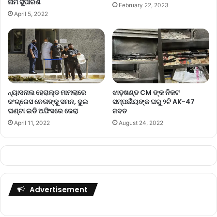
ନାମ ସୁପାରିଶ
February 22, 2023
April 5, 2022
ନ୍ୟାସନାଲ ହେରାଲ୍ଡ ମାମଲାରେ
ଝାଡ଼ଖଣ୍ଡ CM ଙ୍କ ନିକଟ
କଂଗ୍ରେସ ନେତାଙ୍କୁ ସମନ, ଦୁଇ
ସମ୍ପର୍କୀୟଙ୍କ ଘରୁ ୨ଟି AK-47
ଘଣ୍ଟା ଇଡି ଅଫିସରେ ଜେରା
ଜବତ
April 11, 2022
August 24, 2022
Advertisement