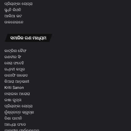
ପ୍ରିୟଙ୍କା ଚୋପ୍ରା
ସୁନ୍ନି ଲିଓନି
ଆଲିଆ ଭଟ
ଉକରେଇନେ
ସମାଜିକ ଗଣ ମାଧ୍ୟମ
କାଟ୍ରିନା କୈଫ
ରଣବୀର ସିଂ
ନୋରା ଫତେହି
ଜନ୍ହବୀ କପୂର
ଉରଃଫି ଜାଭେଦ
କିଆରା ଆଡ଼ଭାନୀ
Kriti Sanon
ମଲାଇକା ଅରୋରା
ଇଷା ଗୁପ୍ତା
ପ୍ରିୟଙ୍କା ଚୋପ୍ରା
ନୁଁଶ୍ର୍ରତ୍ତ ଭ୍ରୁଚ୍ଛା
ଦିଶା ପାଟାନି
ଅନନ୍ୟା ପଂଡେ
ଯାକଲୀନ ଫର୍ଣ୍ଣଣ୍ଡେଜ଼