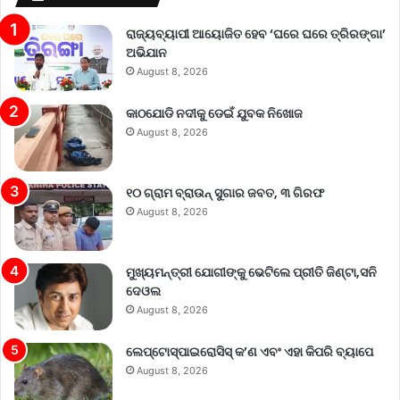
ରାଜ୍ୟବ୍ୟାପୀ ଆୟୋଜିତ ହେବ ‘ଘରେ ଘରେ ତ୍ରିରଙ୍ଗା’
ଅଭିଯାନ
August 8, 2026
କାଠଯୋଡି ନଦୀକୁ ଡେଇଁ ଯୁବକ ନିଖୋଜ
August 8, 2026
୧୦ ଗ୍ରାମ ବ୍ରାଉନ୍ ସୁଗାର ଜବତ, ୩ ଗିରଫ
August 8, 2026
ମୁଖ୍ୟମନ୍ତ୍ରୀ ଯୋଗୀଙ୍କୁ ଭେଟିଲେ ପ୍ରୀତି ଜିଣ୍ଟା,ସନି
ଦେଓଲ
August 8, 2026
ଲେପ୍ଟୋସ୍ପାଇରୋସିସ୍ କ’ଣ ଏବଂ ଏହା କିପରି ବ୍ୟାପେ
August 8, 2026