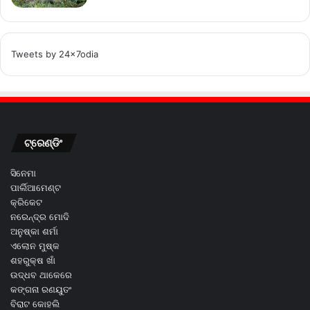
Tweets by 24x7odia
ଟ୍ରେଣ୍ଡିଂ
ସିନେମା
ପାର୍ଲିଆମେଣ୍ଟ
କ୍ରିକେଟ
ନରେନ୍ଦ୍ର ମୋଦି
ଅନୁଷ୍କା ଶର୍ମା
ଏଲୋନ ମୁଷ୍କ
ଶହରୁକ୍ଷ ଖାଁ
ଉଦ୍ଧବ ଥାକେରେ
କଙ୍ଗନା ରଣୟୁତଂ
ବିରାଟ କୋହଲି