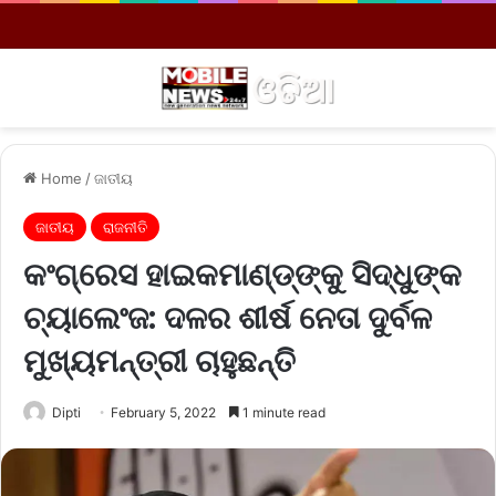
Menu
S
Home
/
ଜାତୀୟ
ଜାତୀୟ
ରାଜନୀତି
କଂଗ୍ରେସ ହାଇକମାଣ୍ଡ୍‌ଙ୍କୁ ସିଦ୍ଧୁଙ୍କ
ଚ୍ୟାଲେଂଜ: ଦଳର ଶୀର୍ଷ ନେତା ଦୁର୍ବଳ
ମୁଖ୍ୟମନ୍ତ୍ରୀ ଚାହୁଛନ୍ତି
Dipti
February 5, 2022
1 minute read