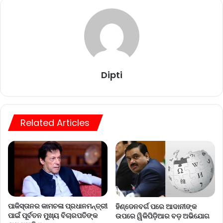
Dipti
Related Articles
ପାକିସ୍ତାନର କାମଚଳା ପ୍ରଧାନମନ୍ତ୍ରୀ
ହିଣ୍ଡେନବର୍ଗ ପରେ ଆଦାନୀଙ୍କ
ପାଇଁ ପୂର୍ବତନ ମୁଖ୍ୟ ବିଚାରପତିଙ୍କ
ଉପରେ ୱିକିପିଡ଼ିଆର ବଡ଼ ଅଭିଯୋଗ