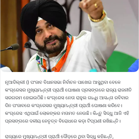
ନୂଆଦିଲ୍ଲୀ () ପଂଜାବ ବିଧାନସଭା ନିର୍ବାଚନ ପାଖେଇ ଆସୁଥିବା ବେଳେ
କଂଗ୍ରେସର ମୁଖ୍ୟମନ୍ତ୍ରୀ ପ୍ରାର୍ଥୀ ଘୋଷଣା ପ୍ରସଙ୍ଗରେ ରାଜ୍ୟ ରାଜନୀତି
ସରଗରମ ହୋଇଉଠିଛି। କଂଗ୍ରେସ ନେତା ରାହୁଲ ଗାନ୍ଧି ଆସନ୍ତା ରବିବାର
ଦିନ ପଂଜାବରେ କଂଗ୍ରେସର ମୁଖ୍ୟମନ୍ତ୍ରୀ ପ୍ରାର୍ଥୀ ଘୋଷଣା କରିବେ।
କଂଗ୍ରେସ ଏଥିପାଇଁ ଲୋକଙ୍କର ମତାମତ ନେଉଛି। କିନ୍ତୁ ସିଦ୍ଧୁ ଆଜି ଏହି
ପ୍ରସଙ୍ଗରେ ଦଳୀୟ ନେତୃତ୍ବ ବିରୋଧରେ କଡ଼ା ଟିପ୍ପଣୀ ରଖିଛନ୍ତି।
ରାଜ୍ୟରେ ମୁଖ୍ୟମନ୍ତ୍ରୀ ପ୍ରାର୍ଥୀ ଦୌଡ଼ରେ ଥିବା ସିଦ୍ଧୁ କହିଛନ୍ତି,