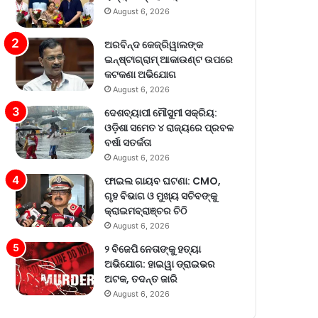
August 6, 2026
ଅରବିନ୍ଦ କେଜ୍ରିୱାଲଙ୍କ
ଇନ୍‌ଷ୍ଟାଗ୍ରାମ୍ ଆକାଉଣ୍ଟ ଉପରେ
କଟକଣା ଅଭିଯୋଗ
August 6, 2026
ଦେଶବ୍ୟାପୀ ମୌସୁମୀ ସକ୍ରିୟ:
ଓଡ଼ିଶା ସମେତ ୪ ରାଜ୍ୟରେ ପ୍ରବଳ
ବର୍ଷା ସତର୍କତା
August 6, 2026
ଫାଇଲ ଗାୟବ ଘଟଣା: CMO,
ଗୃହ ବିଭାଗ ଓ ମୁଖ୍ୟ ସଚିବଙ୍କୁ
କ୍ରାଇମବ୍ରାଞ୍ଚର ଚିଠି
August 6, 2026
୨ ବିଜେପି ନେତାଙ୍କୁ ହତ୍ୟା
ଅଭିଯୋଗ: ହାଇୱା ଡ୍ରାଇଭର
ଅଟକ, ତଦନ୍ତ ଜାରି
August 6, 2026