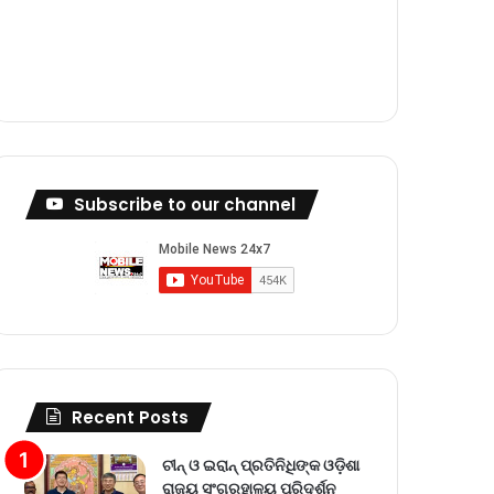
m
Subscribe to our channel
Recent Posts
ଚୀନ୍ ଓ ଇରାନ୍ ପ୍ରତିନିଧିଙ୍କ ଓଡ଼ିଶା
ରାଜ୍ୟ ସଂଗ୍ରହାଳୟ ପରିଦର୍ଶନ