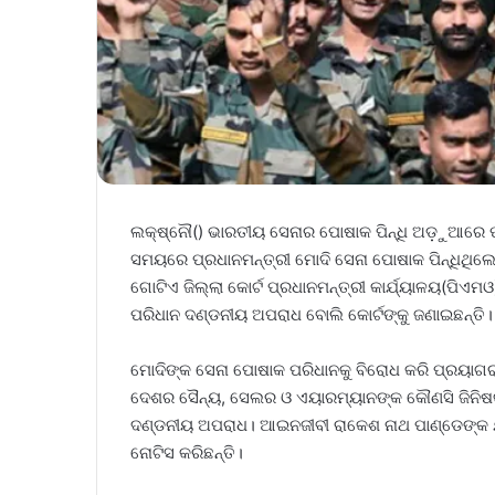
ଲକ୍ଷ୍ନୌ() ଭାରତୀୟ ସେନାର ପୋଷାକ ପିନ୍ଧି ଅଡ଼ୁଆରେ ପଡ଼ି
ସମୟରେ ପ୍ରଧାନମନ୍ତ୍ରୀ ମୋଦି ସେନା ପୋଷାକ ପିନ୍ଧିଥ
ଗୋଟିଏ ଜିଲ୍ଲା କୋର୍ଟ ପ୍ରଧାନମନ୍ତ୍ରୀ କାର୍ଯ୍ୟାଳୟ(ପିଏ
ପରିଧାନ ଦଣ୍ଡନୀୟ ଅପରାଧ ବୋଲି କୋର୍ଟଙ୍କୁ ଜଣାଇଛନ୍ତି।
ମୋଦିଙ୍କ ସେନା ପୋଷାକ ପରିଧାନକୁ ବିରୋଧ କରି ପ୍ରୟାଗ
ଦେଶର ସୈନ୍ୟ, ସେଲର ଓ ଏୟାରମ୍ୟାନଙ୍କ କୌଣସି ଜିନିଷକ
ଦଣ୍ଡନୀୟ ଅପରାଧ। ଆଇନଜୀବୀ ରାକେଶ ନାଥ ପାଣ୍ଡେଙ୍କ ଯୁକ
ନୋଟିସ କରିଛନ୍ତି।