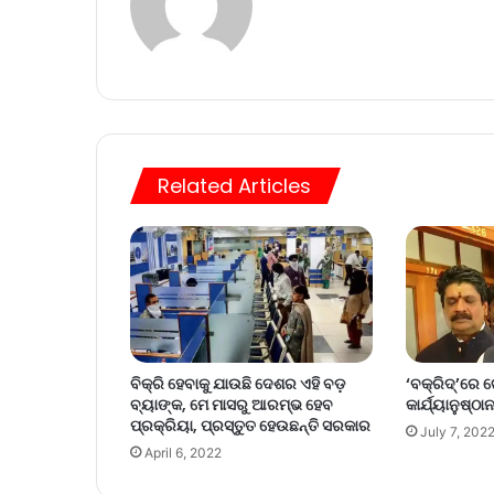
Related Articles
ବିକ୍ରି ହେବାକୁ ଯାଉଛି ଦେଶର ଏହି ବଡ଼
‘ବକ୍‌ରିଦ୍‌’ରେ
ବ୍ୟାଙ୍କ, ମେ ମାସରୁ ଆରମ୍ଭ ହେବ
କାର୍ଯ୍ୟାନୁଷ୍ଠା
ପ୍ରକ୍ରିୟା, ପ୍ରସ୍ତୁତ ହେଉଛନ୍ତି ସରକାର
July 7, 202
April 6, 2022