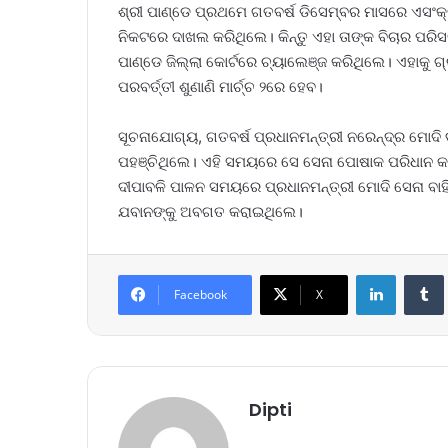
ଶ୍ରୀ ପାଣ୍ଡେ ପ୍ରଥମେ ଗତବର୍ଷ ଡିସେମ୍ବର ମାସରେ ଏସଂକ୍
ନିକଟରେ ଦାଖଲ କରିଥିଲେ। କିନ୍ତୁ ଏହା ତାଙ୍କ ବିଚାର ପର
ପାଣ୍ଡେ ଜିଲ୍ଲା କୋର୍ଟରେ ଚ୍ୟାଲେଞ୍ଜ କରିଥିଲେ। ଏହାକୁ 
ପରବର୍ତ୍ତୀ ଶୁଣାଣି ମାର୍ଚ୍ଚ ୨ରେ ହେବ।
ସୂଚନାଯୋଗ୍ୟ, ଗତବର୍ଷ ପ୍ରଧାନମନ୍ତ୍ରୀ ନରେନ୍ଦ୍ର ମୋଦି 
ପହଞ୍ଚିଥିଲେ। ଏହି ସମୟରେ ସେ ସେନା ପୋଷାକ ପରିଧାନ କ
ଦୀପାବଳି ପାଳନ ସମୟରେ ପ୍ରଧାନମନ୍ତ୍ରୀ ମୋଦି ସେନା ବା
ଯବାନଙ୍କୁ ଅବଗତ କରାଇଥିଲେ।
LinkedIn
Tumb
Facebook
X
Dipti