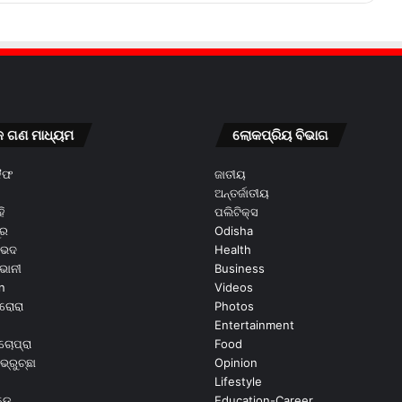
କ ଗଣ ମାଧ୍ୟମ
ଲୋକପ୍ରିୟ ବିଭାଗ
କୈଫ
ଜାତୀୟ
ଅନ୍ତର୍ଜାତୀୟ
ି
ପଲିଟିକ୍ସ
ୂର
Odisha
ଭେଦ
Health
ଭାନୀ
Business
n
Videos
ରୋରା
Photos
Entertainment
ଚୋପ୍ରା
Food
ଭ୍ରୁଚ୍ଛା
Opinion
Lifestyle
ଡେ
Education-Career