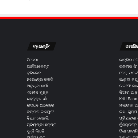
ଟ୍ରେଣ୍ଡିଂ
ସମାଜି
ସିନେମା
କାଟ୍ରିନା 
ପାର୍ଲିଆମେଣ୍ଟ
ରଣବୀର ସିଂ
କ୍ରିକେଟ
ନୋରା ଫତେହ
ନରେନ୍ଦ୍ର ମୋଦି
ଜନ୍ହବୀ କପ
ଅନୁଷ୍କା ଶର୍ମା
ଉରଃଫି ଜା
ଏଲୋନ ମୁଷ୍କ
କିଆରା ଆଡ଼
ଶହରୁକ୍ଷ ଖାଁ
Kriti Sano
ଉଦ୍ଧବ ଥାକେରେ
ମଲାଇକା ଅ
କଙ୍ଗନା ରଣୟୁତଂ
ଇଷା ଗୁପ୍ତା
ବିରାଟ କୋହଲି
ପ୍ରିୟଙ୍କା 
ପ୍ରିୟଙ୍କା ଚୋପ୍ରା
ନୁଁଶ୍ର୍ରତ୍ତ 
ସୁନ୍ନି ଲିଓନି
ଦିଶା ପାଟାନି
ଆଲିଆ ଭଟ
ଅନନ୍ୟା ପଂ