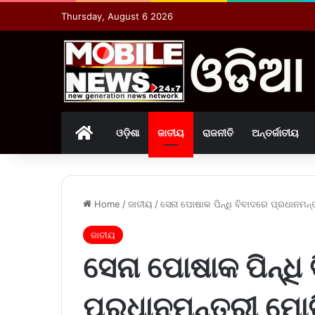
Thursday, August 6 2026
Home
ଓଡ଼ିଶା
ଜାତୀୟ
ରାଜନୀତି
ଅନ୍ତର୍ଜାତୀୟ
Home
/
ଜାତୀୟ
/
ସେନା ପୋଷାକ ପିନ୍ଧି ବିବାଦରେ ପ୍ରଧାନମନ୍
ଜାତୀୟ
ସେନା ପୋଷାକ ପିନ୍ଧି
ପ୍ରଧାନମନ୍ତ୍ରୀ ମୋଦ