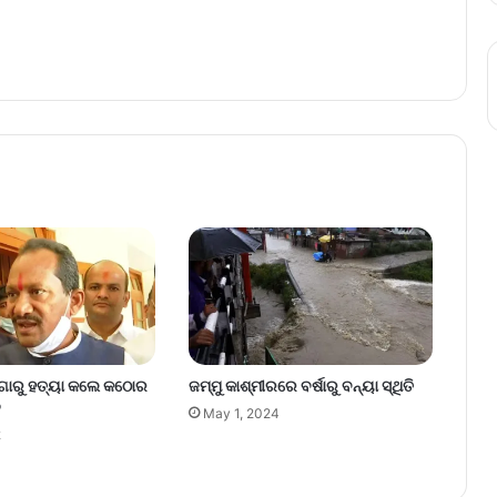
 ଗୋରୁ ହତ୍ୟା କଲେ କଠୋର
ଜମ୍ମୁ କାଶ୍ମୀରରେ ବର୍ଷାରୁ ବନ୍ୟା ସ୍ଥିତି
ନ
May 1, 2024
2