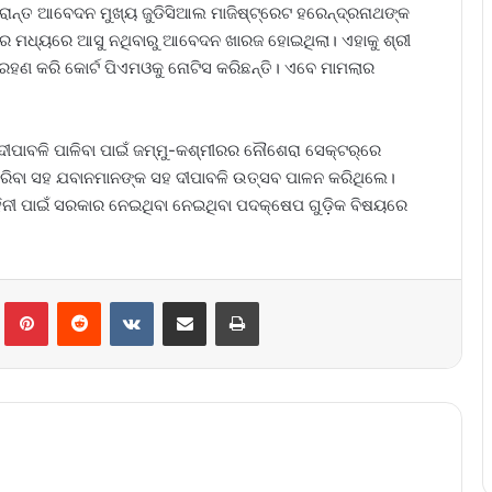
ରାନ୍ତ ଆବେଦନ ମୁଖ୍ୟ ଜୁଡିସିଆଲ ମାଜିଷ୍ଟ୍ରେଟ ହରେନ୍ଦ୍ରନାଥଙ୍କ
ିସର ମଧ୍ୟରେ ଆସୁ ନଥିବାରୁ ଆବେଦନ ଖାରଜ ହୋଇଥିଲା। ଏହାକୁ ଶ୍ରୀ
ଗ୍ରହଣ କରି କୋର୍ଟ ପିଏମଓକୁ ନୋଟିସ କରିଛନ୍ତି। ଏବେ ମାମଲାର
ଦୀପାବଳି ପାଳିବା ପାଇଁ ଜମ୍ମୁ-କଶ୍ମୀରର ନୌଶେରା ସେକ୍ଟର୍‌ରେ
ରିବା ସହ ଯବାନମାନଙ୍କ ସହ ଦୀପାବଳି ଉତ୍ସବ ପାଳନ କରିଥିଲେ।
ହିନୀ ପାଇଁ ସରକାର ନେଇଥିବା ନେଇଥିବା ପଦକ୍ଷେପ ଗୁଡ଼ିକ ବିଷୟରେ
lr
Pinterest
Reddit
VKontakte
Share via Email
Print