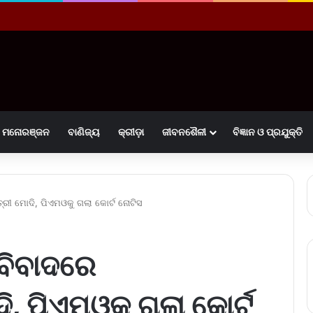
ମନୋରଞ୍ଜନ
ବାଣିଜ୍ୟ
କ୍ରୀଡ଼ା
ଜୀବନଶୈଳୀ
ବିଜ୍ଞାନ ଓ ପ୍ରଯୁକ୍ତି
ତ୍ରୀ ମୋଦି, ପିଏମଓକୁ ଗଲା କୋର୍ଟ ନୋଟିସ
 ବିବାଦରେ
ି, ପିଏମଓକୁ ଗଲା କୋର୍ଟ