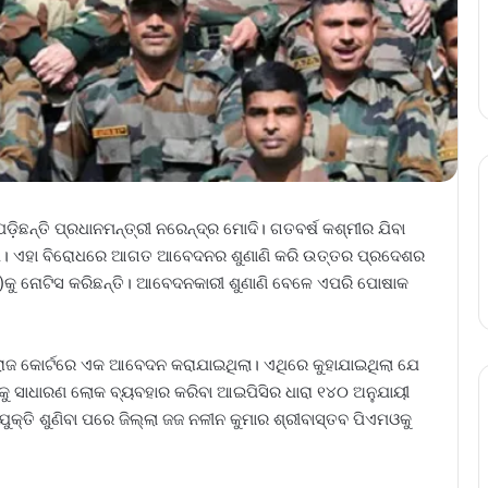
ଛନ୍ତି ପ୍ରଧାନମନ୍ତ୍ରୀ ନରେନ୍ଦ୍ର ମୋଦି। ଗତବର୍ଷ କଶ୍ମୀର ଯିବା
ିଲେ। ଏହା ବିରୋଧରେ ଆଗତ ଆବେଦନର ଶୁଣାଣି କରି ଉତ୍ତର ପ୍ରଦେଶର
ମଓ)କୁ ନୋଟିସ କରିଛନ୍ତି। ଆବେଦନକାରୀ ଶୁଣାଣି ବେଳେ ଏପରି ପୋଷାକ
ରାଜ କୋର୍ଟରେ ଏକ ଆବେଦନ କରାଯାଇଥିଲା। ଏଥିରେ କୁହାଯାଇଥିଲା ଯେ
ୁ ସାଧାରଣ ଲୋକ ବ୍ୟବହାର କରିବା ଆଇପିସିର ଧାରା ୧୪୦ ଅନୁଯାୟୀ
୍ତି ଶୁଣିବା ପରେ ଜିଲ୍ଲା ଜଜ ନଳୀନ କୁମାର ଶ୍ରୀବାସ୍ତବ ପିଏମଓକୁ