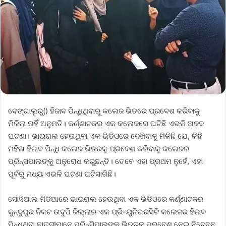
ବେଙ୍ଗାଲୁରୁ() ହିଜାବ ପିନ୍ଧିଥିବାରୁ କଲେଜ ଭିତରେ ପ୍ରବେଶ କରିବାକୁ
ମିଳିଲା ନାହିଁ ଅନୁମତି। କର୍ଣ୍ଣାଟକର ଏକ କଲେଜରେ ଘଟିଛି ଏଭଳି ଅଜବ
ଘଟଣା। ଭାଇରାଲ ହେଉଥିବା ଏକ ଭିଡିଓରେ ଦେଖିବାକୁ ମିଳିଛି ଯେ, କିଛି
ମହିଳା ହିଜାବ ପିନ୍ଧି କଲେଜ ଭିତରକୁ ପ୍ରବେଶ କରିବାକୁ କଲେଜର
ପ୍ରିନ୍ସପାଲଙ୍କୁ ଅନୁରୋଧ କରୁଛନ୍ତି। ତେବେ ଏହା ପ୍ରଥମ ନୁହେଁ, ଏହା
ପୂର୍ବରୁ ମଧ୍ୟ ଏଭଳି ଘଟଣା ଘଟିସାରିଛି।
ସୋସିଆଲ ମିଡିଆରେ ଭାଇରାଲ ହେଉଥିବା ଏକ ଭିଡିଓରେ କର୍ଣ୍ଣାଟକର
କୁନ୍ଦୁପୁର ନିକଟ ଉଦୁପି ଜିଲ୍ଲାର ଏକ ପ୍ରି-ୟୁନିଭରସିଟି କଲେଜର ହିଜାବ
ପିନ୍ଧିଥିବା ଛାତ୍ରୀମାନେ ପ୍ରିନ୍ସିପାଲଙ୍କୁ ଭିତରକୁ ପ୍ରବେଶ ନେଇ ନିବେଦନ