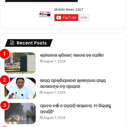
Recent Posts
ଶ୍ରୀଲଙ୍କା କ୍ରିକେଟ୍‌ ଏକାଦଶ ଦଳ ଘୋଷିତ
August 7, 2026
ଖାଦ୍ୟ ପ୍ରକ୍ରିୟାକରଣ କ୍ଷେତ୍ରରେ ରାଜ୍ୟ
ସରକାରଙ୍କ ବଡ଼ ପ୍ରୟାସ।
August 7, 2026
ପ୍ରବଳ ବର୍ଷା ଓ ଘଡ଼ଘଡ଼ି ସମ୍ଭାବନା: ୧୨ ଜିଲ୍ଲାକୁ
ଓ୍ବାର୍ଣ୍ଣିଂ
August 7, 2026