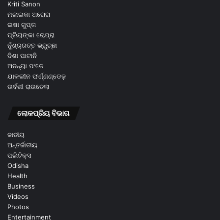
Kriti Sanon
ମଲାଇକା ଅରୋରା
ଇଷା ଗୁପ୍ତା
ପ୍ରିୟଙ୍କା ଚୋପ୍ରା
ନୁଁଶ୍ର୍ରତ୍ତ ଭ୍ରୁଚ୍ଛା
ଦିଶା ପାଟାନି
ଅନନ୍ୟା ପଂଡେ
ଯାକଲୀନ ଫର୍ଣ୍ଣଣ୍ଡେଜ଼
ଉର୍ବଶୀ ରାଉତେଲା
ଲୋକପ୍ରିୟ ବିଭାଗ
ଜାତୀୟ
ଅନ୍ତର୍ଜାତୀୟ
ପଲିଟିକ୍ସ
Odisha
Health
Business
Videos
Photos
Entertainment