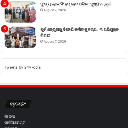
ଫୁଡ୍ ପ୍ରୋସେସିଂ ହବ୍ ହେବ ଓଡ଼ିଶା: ମୁଖ୍ୟମନ୍ତ୍ରୀ
August 7, 2026
ପୂର୍ବ ଶତ୍ରୁତାରୁ ବିଜେପି କର୍ମୀଙ୍କୁ ହତ୍ୟା; ୩ ଅଭିଯୁକ୍ତ
ଗିରଫ
August 7, 2026
Tweets by 24x7odia
ଟ୍ରେଣ୍ଡିଂ
ସିନେମା
ପାର୍ଲିଆମେଣ୍ଟ