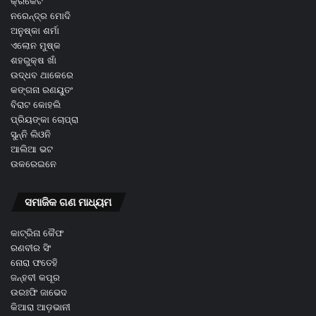
କ୍ରିକେଟ
ନରେନ୍ଦ୍ର ମୋଦି
ଅନୁଷ୍କା ଶର୍ମା
ଏଲୋନ ମୁଷ୍କ
ଶହରୁକ୍ଷ ଖାଁ
ଉଦ୍ଧବ ଥାକେରେ
କଙ୍ଗନା ରଣୟୁତଂ
ବିରାଟ କୋହଲି
ପ୍ରିୟଙ୍କା ଚୋପ୍ରା
ସୁନ୍ନି ଲିଓନି
ଆଲିଆ ଭଟ
ଉକରେଇନେ
ସମାଜିକ ଗଣ ମାଧ୍ୟମ
କାଟ୍ରିନା କୈଫ
ରଣବୀର ସିଂ
ନୋରା ଫତେହି
ଜନ୍ହବୀ କପୂର
ଉରଃଫି ଜାଭେଦ
କିଆରା ଆଡ଼ଭାନୀ