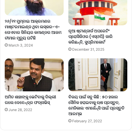
୨୬/୧୧ ମୁମ୍ବାଇ ଆକ୍ରମଣର
ମାଷ୍ଟରମାଇଣ୍ଡ ଥିବା ଲସ୍କର-ଏ-
ନୂଆ ଷ୍ଟାଣ୍ଡାର୍ଡ ଅପରେଟିଂ
ତୋଏବାର ସିନିୟର କମାଣ୍ଡର ଆଜମ
ପ୍ରୋସିଜିଓର (ଏସ୍‌ଓପି) ଜାରି
ଚୀମାର ମୃତ୍ୟୁ ଘଟିଛି
କରିଛନ୍ତି, ସୁପ୍ରିମକୋର୍ଟ
March 3, 2024
December 31, 2025
ବିଜୟ ପାଇଁ ସବୁ କିଛି : ୫୦ ହଜାର
ଅମିତ ଶାହାଙ୍କୁ ଭେଟିବାକୁ ଦିଲ୍ଲୀ
ସୈନିକ ହରାଇବାକୁ ଋଷ ପ୍ରସ୍ତୁତ,
ଗଲେ ଦେବେନ୍ଦ୍ର ଫଡ୍‌ନାଭିସ୍‌
ମେଡିକାଲ ଏମର୍ଜେନ୍ସି ପାଇଁ ପ୍ରସ୍ତୁତି
June 28, 2022
ଆରମ୍ଭ
February 27, 2022