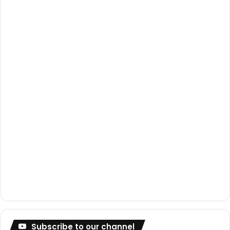
o
b
g
o
e
r
k
a
m
Subscribe to our channel