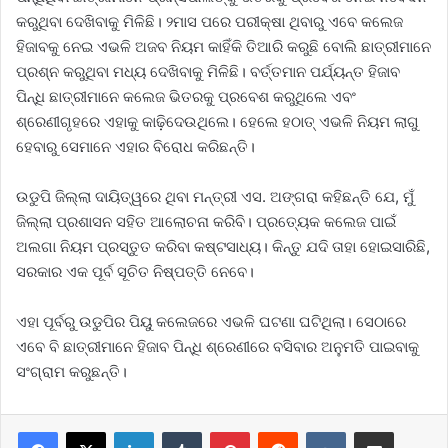
କରୁଥିବା ଦେଖିବାକୁ ମିଳିଛି। ୨ମାସ ପରେ ପରୀକ୍ଷା ଥିବାରୁ ଏବେ କଲେଜ
ହିଜାବକୁ ନେଇ ଏଭଳି ଅଜବ ନିୟମ କାହିଁକି ତିଆରି କରୁଛି ବୋଲି ଛାତ୍ରୀମାନେ
ପ୍ରଶ୍ନ କରୁଥିବା ମଧ୍ୟ ଦେଖିବାକୁ ମିଳିଛି। ବର୍ତ୍ତମାନ ପର୍ଯ୍ୟନ୍ତ ହିଜାବ
ପିନ୍ଧି ଛାତ୍ରୀମାନେ କଲେଜ ଭିତରକୁ ପ୍ରବେଶ କରୁଥିଲେ ଏବଂ
ଶ୍ରେଣୀଗୃହରେ ଏହାକୁ କାଢ଼ିଦେଉଥିଲେ। ହେଲେ ହଠାତ୍ ଏଭଳି ନିୟମ ଲାଗୁ
ହେବାରୁ ସେମାନେ ଏହାର ବିରୋଧ କରିଛନ୍ତି।
ଉଡୁପି ଜିଲ୍ଲା ଦାୟିତ୍ୱରେ ଥିବା ମନ୍ତ୍ରୀ ଏସ. ଅଙ୍ଗରା କହିଛନ୍ତି ଯେ, ମୁଁ
ଜିଲ୍ଲା ପ୍ରଶାସନ ସହିତ ଆଲୋଚନା କରିବି। ପ୍ରତ୍ୟେକ କଲେଜ ପାଇଁ
ଅଲଗା ନିୟମ ପ୍ରସ୍ତୁତ କରିବା କଷ୍ଟସାଧ୍ୟ। କିନ୍ତୁ ଯଦି ତାହା ହୋଇସାରିଛି,
ସରକାର ଏକ ପୂର୍ବ ସୂଚିତ ନିଷ୍ପତ୍ତି ନେବେ।
ଏହା ପୂର୍ବରୁ ଉଡୁପିର ପିୟୁ କଲେଜରେ ଏଭଳି ଘଟଣା ଘଟିଥିଲା। ସେଠାରେ
ଏବେ ବି ଛାତ୍ରୀମାନେ ହିଜାବ ପିନ୍ଧି ଶ୍ରେଣୀରେ ବସିବାର ଅନୁମତି ପାଇବାକୁ
ସଂଗ୍ରାମ କରୁଛନ୍ତି।
LinkedIn
Tumblr
Pinterest
Reddit
VKontakte
Share via Email