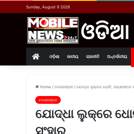
Sunday, August 9 2026
Home
ଓଡ଼ିଶା
ଜାତୀୟ
ରାଜନୀତି
ଅନ୍ତର୍ଜାତୀୟ
Home
/
ମନୋରଞ୍ଜନ
/
ଯୋଦ୍ଧା ଲୁକ୍‌ରେ ଧୋନି, ରାକ୍ଷସଙ୍କ କ
ମନୋରଞ୍ଜନ
ଯୋଦ୍ଧା ଲୁକ୍‌ରେ ଧୋନ
ସଂହାର