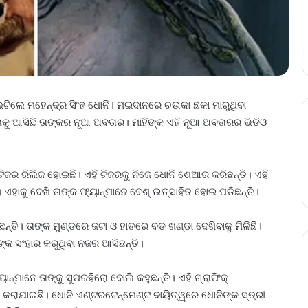
ଲଟିଲେ ମହେନ୍ଦ୍ର ସିଂହ ଧୋନି। ମଇଦାନରେ ଚଉକା ଛକା ମାରୁଥିବା
ନାକୁ ଆସିଛି ତାଙ୍କର ନୂଆ ଅବତାର। ମାହିଙ୍କ ଏହି ନୂଆ ଅବତାରର ଭିଡିଓ
 ଟିଜର ରିଲିଜ ହୋଇଛି। ଏହି ଟିଜରକୁ ନିଜେ ଧୋନି ଶେଆର କରିଛନ୍ତି। ଏହି
ହାକୁ ଦେଖି ତାଙ୍କ ଫ୍ୟାନ୍‌ମାନେ ବେଶ୍‌ ଉତ୍ସାହିତ ହୋଇ ପଡିଛନ୍ତି।
ନ୍ତି। ତାଙ୍କ ମୁଣ୍ଡରେ ଜଟା ଓ ହାତରେ ବଡ ଖଣ୍ଡା ଦେଖିବାକୁ ମିଳିଛି।
କ ସଂହାର କରୁଥିବା ନଜର ଆସିଛନ୍ତି।
ାନ୍‌ମାନେ ତାଙ୍କୁ ସୁପରହିରୋ ବୋଲି କହୁଛନ୍ତି। ଏହି ଗ୍ରାଫିକ୍‌
 କରାଯାଇଛି। ଧୋନି ଏଣ୍ଟରଟେନ୍‌ମେଣ୍ଟ ଦାୟିତ୍ୱରେ ଧୋନିଙ୍କ ସ୍ତ୍ରୀ