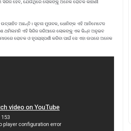
ଙ୍ଗ ସିରିଜ ହେବ, ଯେଉଁଥିରେ ଲୋକଙ୍କୁ ଅନେକ ରୋଚକ କାହାଣୀ
 ଉତ୍ସାହିତ ଅଛନ୍ତି। ସୂଚନା ମୁତାବକ, ଧୋନିଙ୍କ ଏହି ଆନିମେଟେଜ
ମେଶ ଥମିଲମନି ଏହି ସିରିଜ ଜରିଆରେ ଲୋକଙ୍କୁ ଏକ ଭିନ୍ନ ଅନୁଭବ
ିଟି ମୋଡରେ ରୋଚକ ଓ ହୃଦୟସ୍ପର୍ଶୀ କରିବା ପାଇଁ ସେ ଏହା ଉପରେ ଅନେକ