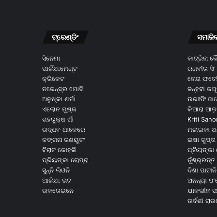
ଟ୍ରେଣ୍ଡିଂ
ସମାଜି
ସିନେମା
କାଟ୍ରିନା 
ପାର୍ଲିଆମେଣ୍ଟ
ରଣବୀର ସିଂ
କ୍ରିକେଟ
ନୋରା ଫତେହ
ନରେନ୍ଦ୍ର ମୋଦି
ଜନ୍ହବୀ କପ
ଅନୁଷ୍କା ଶର୍ମା
ଉରଃଫି ଜା
ଏଲୋନ ମୁଷ୍କ
କିଆରା ଆଡ଼
ଶହରୁକ୍ଷ ଖାଁ
Kriti Sano
ଉଦ୍ଧବ ଥାକେରେ
ମଲାଇକା ଅ
କଙ୍ଗନା ରଣୟୁତଂ
ଇଷା ଗୁପ୍ତା
ବିରାଟ କୋହଲି
ପ୍ରିୟଙ୍କା 
ପ୍ରିୟଙ୍କା ଚୋପ୍ରା
ନୁଁଶ୍ର୍ରତ୍ତ 
ସୁନ୍ନି ଲିଓନି
ଦିଶା ପାଟାନି
ଆଲିଆ ଭଟ
ଅନନ୍ୟା ପଂ
ଉକରେଇନେ
ଯାକଲୀନ ଫର
ଉର୍ବଶୀ ରା