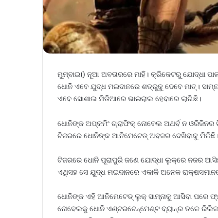
ମୁମ୍ବାଇ() ନୂଆ ଅବତାରରେ ମାହି। କ୍ରିକେଟରୁ ଯୋଦ୍ଧା ପା
ଧୋନି ଏବେ ଯୁଦ୍ଧ ମଇଦାନରେ ଶତ୍ରୁକୁ ଦେବେ ମାତ୍‌। ସାମ୍
ଏବେ ସୋଶାଲ ମିଡିଆରେ ଭାଇରାଲ ହେବାରେ ଲାଗିଛି।
ଧୋନିଙ୍କ ଅପ୍‌କମିଂ ଗ୍ରାଫିକ୍‌ ନୋବେଲ ଅଥର୍ବ ନ ଓରିଜିନର
ଟିଜରରେ ଧୋନିଙ୍କ ଆନିମେଟେଡ୍‌ ଅବଜର ଦେଖିବାକୁ ମିଳିଛି। ଏ
ଟିଜରରେ ଧୋନି ପୂରାପୁରି ଜଣେ ଯୋଦ୍ଧା ଲୁକ୍‌ରେ ନଜର ଆସିଛ
ଏଥିସହ ସେ ଯୁଦ୍ଧ ମଇଦାନରେ ଏକାକି ଅନେକ ରାକ୍ଷସମାନଙ୍
ଧୋନିଙ୍କ ଏହି ଆନିମେଟେଡ୍‌ ଲୁକ୍‌ ସାମ୍ନାକୁ ଆସିବା ପରେ ଫ୍ୟ
ନୋବେଲକୁ ଧୋନି ଏଣ୍ଟରଟେନ୍‌ମେଣ୍ଟ ବ୍ୟାନ୍‌ର ତଳେ ରିଲିଜ