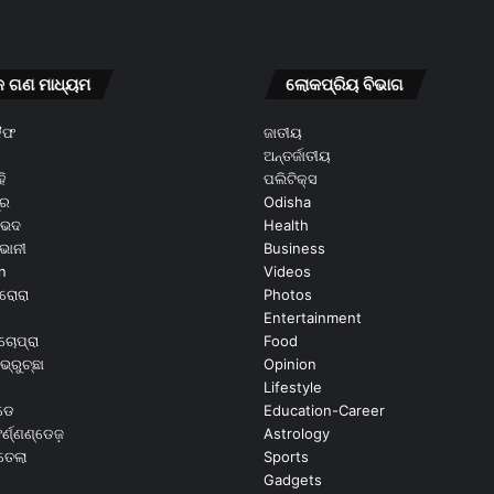
କ ଗଣ ମାଧ୍ୟମ
ଲୋକପ୍ରିୟ ବିଭାଗ
କୈଫ
ଜାତୀୟ
ଅନ୍ତର୍ଜାତୀୟ
ି
ପଲିଟିକ୍ସ
ୂର
Odisha
ଭେଦ
Health
ଭାନୀ
Business
n
Videos
ରୋରା
Photos
Entertainment
ଚୋପ୍ରା
Food
ଭ୍ରୁଚ୍ଛା
Opinion
Lifestyle
ଡେ
Education-Career
୍ଣ୍ଣଣ୍ଡେଜ଼
Astrology
ଉତେଲା
Sports
Gadgets