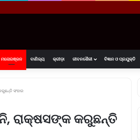
ମନୋରଞ୍ଜନ
ବାଣିଜ୍ୟ
କ୍ରୀଡ଼ା
ଜୀବନଶୈଳୀ
ବିଜ୍ଞାନ ଓ ପ୍ରଯୁକ୍ତି
ରୁଛନ୍ତି ସଂହାର
ି, ରାକ୍ଷସଙ୍କ କରୁଛନ୍ତି