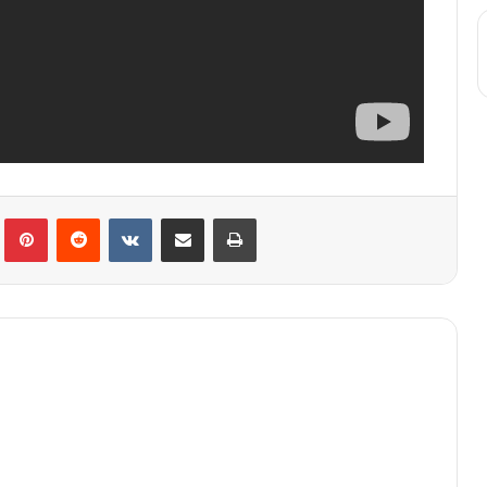
lr
Pinterest
Reddit
VKontakte
Share via Email
Print