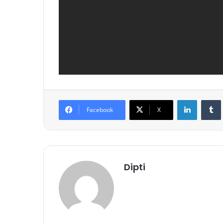
LinkedIn
Tumb
Facebook
X
Dipti