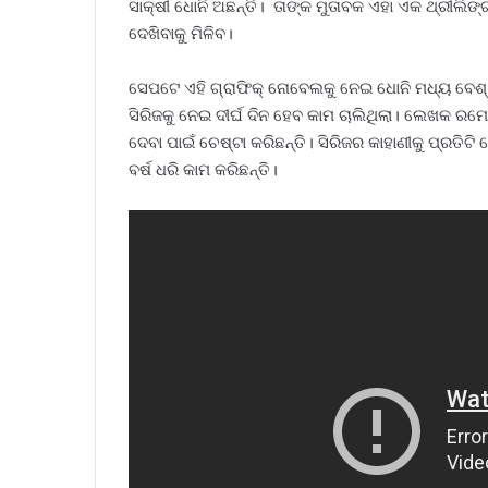
ସାକ୍ଷୀ ଧୋନି ଅଛନ୍ତି। ତାଙ୍କ ମୁତାବକ ଏହା ଏକ ଥ୍ରୀଲି
ଦେଖିବାକୁ ମିଳିବ।
ସେପଟେ ଏହି ଗ୍ରାଫିକ୍‌ ନୋବେଲକୁ ନେଇ ଧୋନି ମଧ୍ୟ ବେଶ୍‌
ସିରିଜକୁ ନେଇ ଦୀର୍ଘ ଦିନ ହେବ କାମ ଚାଲିଥିଲା। ଲେଖକ ର
ଦେବା ପାଇଁ ଚେଷ୍ଟା କରିଛନ୍ତି। ସିରିଜର କାହାଣୀକୁ ପ୍ରତ
ବର୍ଷ ଧରି କାମ କରିଛନ୍ତି।