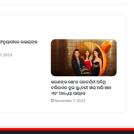
 ଫେବୃୟାରୀରେ ଉଭୟଙ୍କ
1, 2023
କରଣଙ୍କ ଶୋ’ର ପରବର୍ତ୍ତୀ ଅତିଥି
ବଲିଉଡର ଦୁଇ ସୁନ୍ଦରୀ ସାରା ଅଲି ଖାନ
ଏବଂ ଅନନ୍ୟା ପାଣ୍ଡେ
November 7, 2023