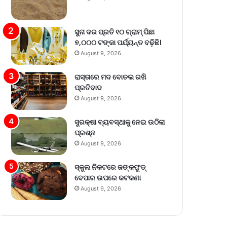
ସୁନା ଦର ପ୍ରତି ୧୦ ଗ୍ରାମ୍‌ ପିଛା
୭,୦୦୦ ଟଙ୍କା ପର୍ଯ୍ୟନ୍ତ ବଢ଼ିଛି।
August 9, 2026
ରାସ୍ତାରେ ମଦ ବୋତଲ ରଖି
ପ୍ରତିବାଦ
August 9, 2026
ସୁରକ୍ଷା ବ୍ୟବସ୍ଥାକୁ ନେଇ ଉଠିଲା
ପ୍ରଶ୍ନ
August 9, 2026
ସ୍କୁଲ ନିକଟରେ ଜଙ୍କଫୁଡ୍
ବେପାର ଉପରେ କଟକଣା
August 9, 2026