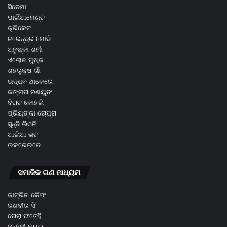
ସିନେମା
ପାର୍ଲିଆମେଣ୍ଟ
କ୍ରିକେଟ
ନରେନ୍ଦ୍ର ମୋଦି
ଅନୁଷ୍କା ଶର୍ମା
ଏଲୋନ ମୁଷ୍କ
ଶହରୁକ୍ଷ ଖାଁ
ଉଦ୍ଧବ ଥାକେରେ
କଙ୍ଗନା ରଣୟୁତଂ
ବିରାଟ କୋହଲି
ପ୍ରିୟଙ୍କା ଚୋପ୍ରା
ସୁନ୍ନି ଲିଓନି
ଆଲିଆ ଭଟ
ଉକରେଇନେ
ସମାଜିକ ଗଣ ମାଧ୍ୟମ
କାଟ୍ରିନା କୈଫ
ରଣବୀର ସିଂ
ନୋରା ଫତେହି
ଜନ୍ହବୀ କପୂର