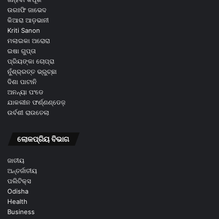
ଉରଃଫି ଜାଭେଦ
କିଆରା ଆଡ଼ଭାନୀ
Kriti Sanon
ମଲାଇକା ଅରୋରା
ଇଷା ଗୁପ୍ତା
ପ୍ରିୟଙ୍କା ଚୋପ୍ରା
ନୁଁଶ୍ର୍ରତ୍ତ ଭ୍ରୁଚ୍ଛା
ଦିଶା ପାଟାନି
ଅନନ୍ୟା ପଂଡେ
ଯାକଲୀନ ଫର୍ଣ୍ଣଣ୍ଡେଜ଼
ଉର୍ବଶୀ ରାଉତେଲା
ଲୋକପ୍ରିୟ ବିଭାଗ
ଜାତୀୟ
ଅନ୍ତର୍ଜାତୀୟ
ପଲିଟିକ୍ସ
Odisha
Health
Business