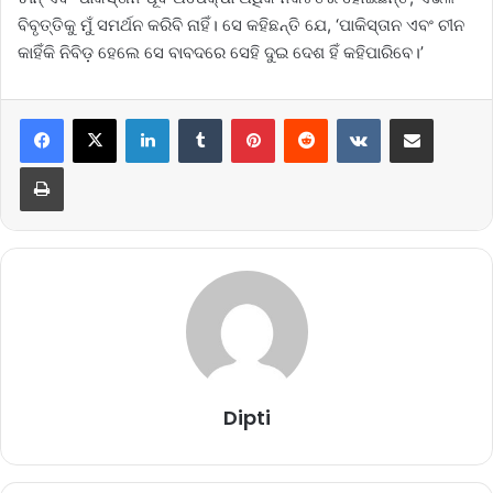
ବିବୃତ୍ତିକୁ ମୁଁ ସମର୍ଥନ କରିବି ନାହିଁ। ସେ କହିଛନ୍ତି ଯେ, ‘ପାକିସ୍ତାନ ଏବଂ ଚୀନ
କାହିଁକି ନିବିଡ଼ ହେଲେ ସେ ବାବଦରେ ସେହି ଦୁଇ ଦେଶ ହିଁ କହିପାରିବେ।’
LinkedIn
Tumblr
Pinterest
Reddit
VKontakte
Share via Email
Print
Dipti