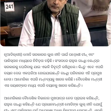
ନୂଆଦିଲ୍ଲୀ() ମୋଦି ସରକାରର ଭୁଲ ନୀତି ପାଇଁ ପଡ଼ୋଶୀ ଚୀନ୍ ଏବଂ
ପାକିସ୍ତାନ ମଧ୍ୟରେ ନିବିଡ଼ତା ବଢ଼ିଛି। ସଂସଦରେ ରାହୁଲ ଗାନ୍ଧି କେନ୍ଦ୍ର
ସରକାରକୁ ଘେରିବାକୁ ଯାଇ ଏଭଳି ବିବୃତ୍ତି ରଖିଥିଲେ। କିନ୍ତୁ ଏବେ ଏପରି
ବୟାନ ଦେଇ ଏକଘରିଆ ହୋଇଯାଇଛନ୍ତି ଗାନ୍ଧି ପରିବାରର ଏହି ପ୍ରମୁଖ
ନେତା। ଆମେରିକା ଏପରି ମନ୍ତବ୍ୟକୁ ଖାରଜ କରିଛି। ବୈଦେଶିକ ମନ୍ତ୍ରୀ
ଏସ ଜୟଶଙ୍କର ମଧ୍ୟ ଏପରି ବୟାନକୁ ଖାରଜ କରିଛନ୍ତି।
ଆମେରିକାର ବୈଦେଶିକ ବିଭାଗର ମୁଖପାତ୍ର ନେଡ ପ୍ରାଇସ କହିଛନ୍ତି,
ରାହୁଲ ଗାନ୍ଧି କହିଛନ୍ତି ଯେ ପ୍ରଧାନମନ୍ତ୍ରୀ ମୋଦିଙ୍କ ଭୁଲ୍ ନୀତି ଯୋଗୁଁ
ଚୀନ୍ ଏବଂ ପାକିସ୍ତାନ ପୂର୍ବ ଅପେକ୍ଷା ଅଧିକ ନିକଟତର ହୋଇଛନ୍ତି, ଏଭଳି