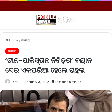
Menu
S
Home
/
ଜାତୀୟ
ଜାତୀୟ
‘ଚୀନ-ପାକିସ୍ତାନ ନିବିଡ଼ତା’ ବୟାନ
ଦେଇ ଏକଘରିଆ ହେଲେ ରାହୁଲ
Dipti
February 3, 2022
Less than a minute