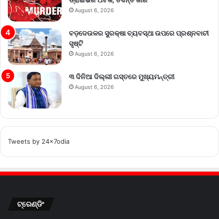
August 6, 2026
ବଡ଼ଦେଉଳର ସୁରକ୍ଷା ବ୍ୟବସ୍ଥା ଉପରେ ପ୍ରଶ୍ନବାଚୀ
ସୃଷ୍ଟି
August 6, 2026
୩ ଦିନିଆ ଦିଲ୍ଲୀ ଗସ୍ତରେ ମୁଖ୍ୟମନ୍ତ୍ରୀ
August 6, 2026
Tweets by 24x7odia
ଟ୍ରେଣ୍ଡିଂ