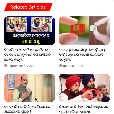
Related Articles
ବିଜେପିରେ ଏବେ ବି ଆଡଭାନିଙ୍କ
୭୫ ଲକ୍ଷ ଭାରତୀୟଙ୍କ ‘ଦ୍ୱିତୀୟ
ଦବଦବା, ଗୋଡ଼ ତଳେ ବସି ଆଶିର୍ବାଦ
ସିମ୍’ ବନ୍ଦ କରି ଦେଇଛି ଟେଲିକମ୍
ନେଲେ ନଡ୍ଡା
କମ୍ପାନୀ
September 5, 2024
June 20, 2022
ବାଚସ୍ପତି ଓମ ବିର୍ଲାଙ୍କ ବିରୋଧରେ
ବିଧାନସଭା ନିର୍ବାଚନ ପାଇଁ କଂଗ୍ରେସର
ଅନାସ୍ଥା ପ୍ରସ୍ତାବ !
ପ୍ରାର୍ଥୀ ତାଲିକା ଘୋଷଣା