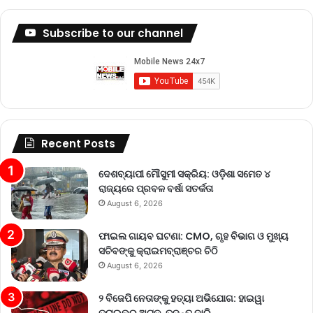
Subscribe to our channel
Recent Posts
ଦେଶବ୍ୟାପୀ ମୌସୁମୀ ସକ୍ରିୟ: ଓଡ଼ିଶା ସମେତ ୪
ରାଜ୍ୟରେ ପ୍ରବଳ ବର୍ଷା ସତର୍କତା
August 6, 2026
ଫାଇଲ ଗାୟବ ଘଟଣା: CMO, ଗୃହ ବିଭାଗ ଓ ମୁଖ୍ୟ
ସଚିବଙ୍କୁ କ୍ରାଇମବ୍ରାଞ୍ଚର ଚିଠି
August 6, 2026
୨ ବିଜେପି ନେତାଙ୍କୁ ହତ୍ୟା ଅଭିଯୋଗ: ହାଇୱା
ଡ୍ରାଇଭର ଅଟକ, ତଦନ୍ତ ଜାରି