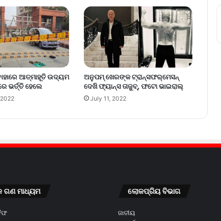
ଅନୁପମ୍‌ ଖେରଙ୍କ ଟ୍ରାନ୍ସଫର୍‌ମେସନ୍‌
 ବାହାରେ ଆତ୍ମାହୂତି ଉଦ୍ୟମ
ଦେଖି ଫ୍ୟାନ୍ସ ତାଜୁବ୍‌, ଫଟୋ ଭାଇରାଲ୍‌
େ ଭର୍ତ୍ତି ହେଲେ
July 11, 2022
 2022
କ ଗଣ ମାଧ୍ୟମ
ଲୋକପ୍ରିୟ ବିଭାଗ
କୈଫ
ଜାତୀୟ