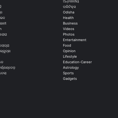
ଅନ୍ତର୍ଜାତୀୟ
ି
ପଲିଟିକ୍ସ
ୂର
Odisha
ଭେଦ
Health
ଭାନୀ
Business
n
Videos
ରୋରା
Photos
Entertainment
ଚୋପ୍ରା
Food
ଭ୍ରୁଚ୍ଛା
Opinion
Lifestyle
ଡେ
Education-Career
୍ଣ୍ଣଣ୍ଡେଜ଼
Astrology
ଉତେଲା
Sports
Gadgets