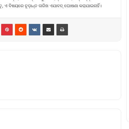
ତୁ, ଏ ବିଷୟରେ ଚୂଡ଼ାନ୍ତ ତାରିଖ ଏଯାବତ୍‌ ଘୋଷଣା କରାଯାଇନାହିଁ।
lr
Pinterest
Reddit
VKontakte
Share via Email
Print