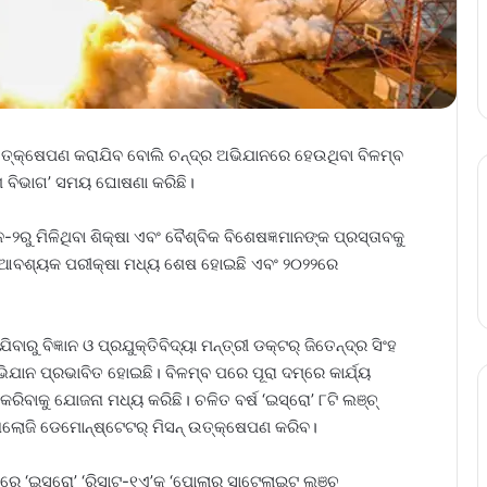
ତ୍‌କ୍ଷେପଣ କରାଯିବ ବୋଲି ଚନ୍ଦ୍ର ଅଭିଯାନରେ ହେଉଥିବା ବିଳମ୍ବ
 ବିଭାଗ’ ସମୟ ଘୋଷଣା କରିଛି।
ରୁ ମିଳିଥିବା ଶିକ୍ଷା ଏବଂ ବୈଶ୍ବିକ ବିଶେଷଜ୍ଞମାନଙ୍କ ପ୍ରସ୍ତାବକୁ
ାଇଁ ଆବଶ୍ୟକ ପରୀକ୍ଷା ମଧ୍ୟ ଶେଷ ହୋଇଛି ଏବଂ ୨୦୨୨ରେ
 ବିଜ୍ଞାନ ଓ ପ୍ରଯୁକ୍ତିବିଦ୍ୟା ମନ୍ତ୍ରୀ ଡକ୍ଟର୍‌ ଜିତେନ୍ଦ୍ର ସିଂହ
ଭିଯାନ ପ୍ରଭାବିତ ହୋଇଛି। ବିଳମ୍ବ ପରେ ପୂରା ଦମ୍‌ରେ କାର୍ଯ୍ୟ
ିବାକୁ ଯୋଜନା ମଧ୍ୟ କରିଛି। ଚଳିତ ବର୍ଷ ‘ଇସ୍ରୋ’ ୮ଟି ଲଞ୍ଚ୍‌
ଲୋଜି ଡେମୋନ୍‌ଷ୍ଟେଟର୍‌ ମିସନ୍‌ ଉତ୍‌କ୍ଷେପଣ କରିବ।
ଇସ୍ରୋ’ ‘ରିସାଟ୍‌-୧ଏ’କୁ ‘ପୋଲାର୍‌ ସାଟେଲାଇଟ୍‌ ଲଞ୍ଚ୍‌