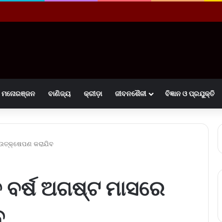
ମନୋରଞ୍ଜନ
ବାଣିଜ୍ୟ
କ୍ରୀଡ଼ା
ଜୀବନଶୈଳୀ
ବିଜ୍ଞାନ ଓ ପ୍ରଯୁକ୍ତି
ଉତ୍‌କ୍ଷେପଣ କରାଯିବ
 ବର୍ଷ ଅଗଷ୍ଟ ମାସରେ
ବ