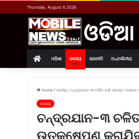
Thursday, August 6 2026
Home
ଓଡ଼ିଶା
ଜାତୀୟ
ରାଜନୀତି
ଅନ୍ତର୍ଜାତୀୟ
Home
/
ଜାତୀୟ
/
ଚନ୍ଦ୍ରଯାନ-୩ ଚଳିତ ବର୍ଷ ଅଗଷ୍ଟ ମାସରେ 
ଜାତୀୟ
ଚନ୍ଦ୍ରଯାନ-୩ ଚଳିତ
ଉତ୍‌କ୍ଷେପଣ କରାଯି