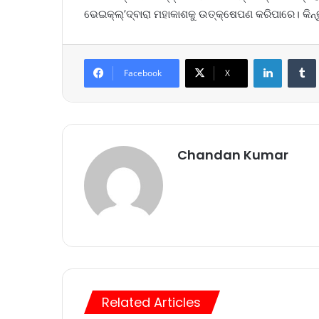
ଭେଇକ୍ଲ୍‌’ଦ୍ବାରା ମହାକାଶକୁ ଉତ୍‌କ୍ଷେପଣ କରିପାରେ। କିନ୍
LinkedIn
Tumb
Facebook
X
Chandan Kumar
Related Articles