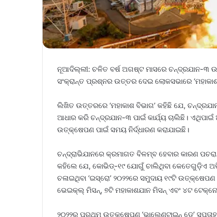
ନୂଆଦିଲ୍ଲୀ: ଚଳିତ ବର୍ଷ ଅଗଷ୍ଟ ମାସରେ ଚନ୍ଦ୍ରଯାନ-୩ ଉ
ସଂକ୍ରାନ୍ତ ପ୍ରଶ୍ନର ଉତ୍ତର ଦେଇ ଲୋକସଭାରେ ‘ମହାକାଶ
ଲିଖିତ ଉତ୍ତରରେ ‘ମହାକାଶ ବିଭାଗ’ କହିଛି ଯେ, ଚନ୍ଦ୍ରଯାନ-୨
ଆଧାର କରି ଚନ୍ଦ୍ରଯାନ-୩ ପାଇଁ କାର୍ଯ୍ୟ ଚାଲିଛି। ଏଥିପ
ଉତ୍‌କ୍ଷେପଣ ପାଇଁ ସମୟ ନିର୍ଦ୍ଧାରଣ କରାଯାଇଛି।
ଚନ୍ଦ୍ରାଭିଯାନରେ କ୍ରମାଗତ ବିଳମ୍ବ ହେବାର କାରଣ ପଚରାଯିବାରୁ
କହିଲେ ଯେ, କୋଭିଡ୍‌-୧୯ ଯୋଗୁଁ ଚ‌ାଲିଥିବା କେତେ‌ଗୁଡ଼ିଏ ଅ
ଚଳାଇଥିବା ‘ଇସ୍ରୋ’ ୨୦୨୨ରେ ସମୁଦାୟ ୧୯ଟି ଉତ୍‌କ୍ଷେପଣ କର
ଭେଇକ୍ଲ୍‌ ମିସନ୍, ୭ଟି ମହାକାଶଯାନ ମିସନ୍ ଏବଂ ୪ଟ ଟେକ୍ନୋ
୨୦୨୨ର ପ୍ରଥମ ଉତ୍‌କ୍ଷେପଣ ‘ଭାଲେଣ୍ଟାଇନ୍‌ ଡେ’ ସପ୍ତାହରେ ‘