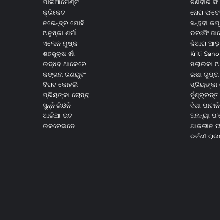
ପାର୍ଲିଆମେଣ୍ଟ
ରଣବୀର ସିଂ
କ୍ରିକେଟ
ନୋରା ଫତେହ
ନରେନ୍ଦ୍ର ମୋଦି
ଜନ୍ହବୀ କପ
ଅନୁଷ୍କା ଶର୍ମା
ଉରଃଫି ଜା
ଏଲୋନ ମୁଷ୍କ
କିଆରା ଆଡ଼
ଶହରୁକ୍ଷ ଖାଁ
Kriti Sano
ଉଦ୍ଧବ ଥାକେରେ
ମଲାଇକା ଅ
କଙ୍ଗନା ରଣୟୁତଂ
ଇଷା ଗୁପ୍ତା
ବିରାଟ କୋହଲି
ପ୍ରିୟଙ୍କା 
ପ୍ରିୟଙ୍କା ଚୋପ୍ରା
ନୁଁଶ୍ର୍ରତ୍ତ 
ସୁନ୍ନି ଲିଓନି
ଦିଶା ପାଟାନି
ଆଲିଆ ଭଟ
ଅନନ୍ୟା ପଂ
ଉକରେଇନେ
ଯାକଲୀନ ଫର
ଉର୍ବଶୀ ରା