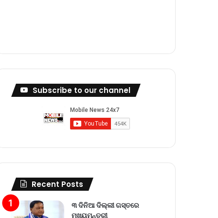
m
Subscribe to our channel
Recent Posts
୩ ଦିନିଆ ଦିଲ୍ଲୀ ଗସ୍ତରେ
ମୁଖ୍ୟମନ୍ତ୍ରୀ