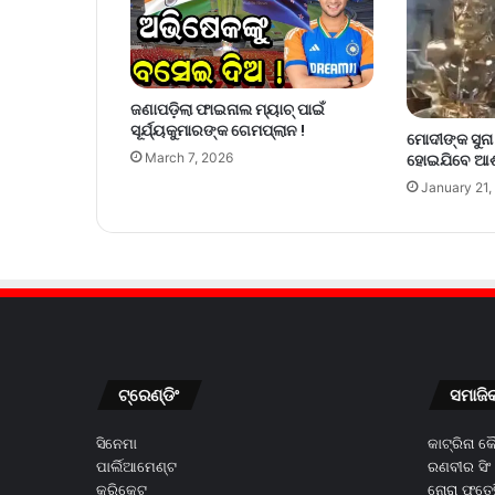
ଜଣାପଡ଼ିଲା ଫାଇନାଲ ମ୍ୟାଚ୍ ପାଇଁ
ସୂର୍ଯ୍ୟକୁମାରଙ୍କ ଗେମପ୍ଲାନ !
ମୋଦୀଙ୍କ ସୁନା ମ
March 7, 2026
ହୋଇଯିବେ ଆଶ୍
January 21,
ଟ୍ରେଣ୍ଡିଂ
ସମାଜି
ସିନେମା
କାଟ୍ରିନା 
ପାର୍ଲିଆମେଣ୍ଟ
ରଣବୀର ସିଂ
କ୍ରିକେଟ
ନୋରା ଫତେହ