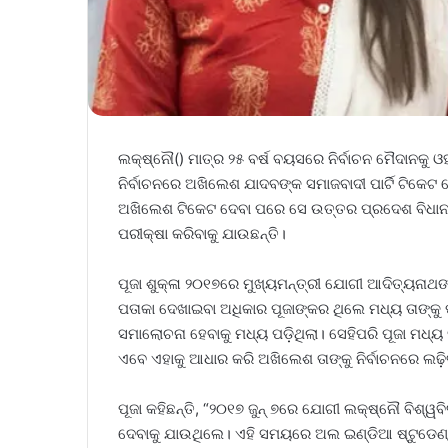
ଲକ୍ଷ୍ନୌ() ମାତ୍ର ୨୫ ବର୍ଷ ବୟସରେ ନିର୍ବାଚନ ମୈଦାନକୁ ଓହ
ନିର୍ବାଚନରେ ଅଖିଲେଶ ଯାଦବଙ୍କ ସମାଜବାଦୀ ପାର୍ଟି ଟିକେଟ
ଅଖିଲେଶ ଟିକେଟ ଦେବା ପରେ ସେ ଉତ୍ତର ପ୍ରଦେଶ ବିଧାନସଭା 
ପରୀକ୍ଷା କରିବାକୁ ଯାଉଛନ୍ତି।
ପୂଜା ଶୁକ୍ଳା ୨୦୧୭ରେ ମୁଖ୍ୟମନ୍ତ୍ରୀ ଯୋଗୀ ଆଦିତ୍ୟନାଥ
ପତାକା ଦେଖାଇବା ଅଧିକାର ପୂଜାଙ୍କର ଥିଲେ ମଧ୍ୟ ତାଙ୍କୁ ପ
ସମାଲୋଚନା ହେବାକୁ ମଧ୍ୟ ପଡ଼ିଥିଲା। ସେହିପରି ପୂଜା ମଧ୍ୟ
ଏବେ ଏହାକୁ ଆଧାର କରି ଅଖିଲେଶ ତାଙ୍କୁ ନିର୍ବାଚନରେ ଲଢ଼ି
ପୂଜା କହିଛନ୍ତି, “୨୦୧୭ ଜୁନ୍‌ ୭ରେ ଯୋଗୀ ଲକ୍ଷ୍ନୌ ବିଶ୍ୱ
ଦେବାକୁ ଯାଉଥିଲେ। ଏହି ସମୟରେ ଅଲ ଇଣ୍ଡିଆ ଷ୍ଟୁଡେ