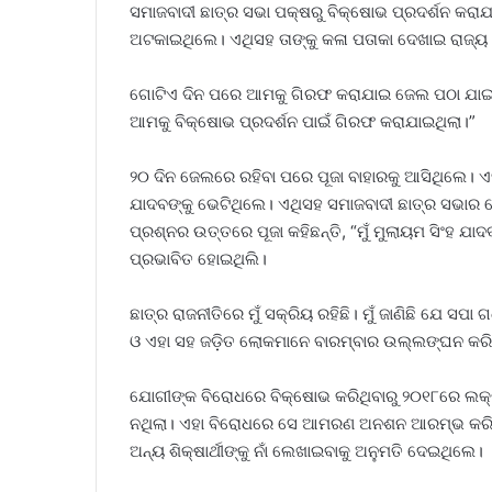
ସମାଜବାଦୀ ଛାତ୍ର ସଭା ପକ୍ଷରୁ ବିକ୍ଷୋଭ ପ୍ରଦର୍ଶନ କରାଯ
ଅଟକାଇଥିଲେ। ଏଥିସହ ତାଙ୍କୁ କଳା ପତାକା ଦେଖାଇ ରାଜ୍ୟ
ଗୋଟିଏ ଦିନ ପରେ ଆମକୁ ଗିରଫ କରାଯାଇ ଜେଲ ପଠା ଯାଇଥି
ଆମକୁ ବିକ୍ଷୋଭ ପ୍ରଦର୍ଶନ ପାଇଁ ଗିରଫ କରାଯାଇଥିଲା।”
୨୦ ଦିନ ଜେଲରେ ରହିବା ପରେ ପୂଜା ବାହାରକୁ ଆସିଥିଲେ। ଏହି
ଯାଦବଙ୍କୁ ଭେଟିଥିଲେ। ଏଥିସହ ସମାଜବାଦୀ ଛାତ୍ର ସଭାର ଚେହ
ପ୍ରଶ୍ନର ଉତ୍ତରେ ପୂଜା କହିଛନ୍ତି, “ମୁଁ ମୁଲାୟମ ସିଂହ ଯ
ପ୍ରଭାବିତ ହୋଇଥିଲି।
ଛାତ୍ର ରାଜନୀତିରେ ମୁଁ ସକ୍ରିୟ ରହିଛି। ମୁଁ ଜାଣିଛି ଯେ 
ଓ ଏହା ସହ ଜଡ଼ିତ ଲୋକମାନେ ବାରମ୍ବାର ଉଲ୍ଲଙ୍ଘନ କରି ଚ
ଯୋଗୀଙ୍କ ବିରୋଧରେ ବିକ୍ଷୋଭ କରିଥିବାରୁ ୨୦୧୮ରେ ଲକ୍ଷ
ନଥିଲା। ଏହା ବିରୋଧରେ ସେ ଆମରଣ ଅନଶନ ଆରମ୍ଭ କରିଥିଲେ
ଅନ୍ୟ ଶିକ୍ଷାର୍ଥୀଙ୍କୁ ନାଁ ଲେଖାଇବାକୁ ଅନୁମତି ଦେଇଥିଲେ।