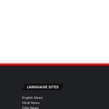
LANGUAGE SITES
English News
Hindi News
Odia News