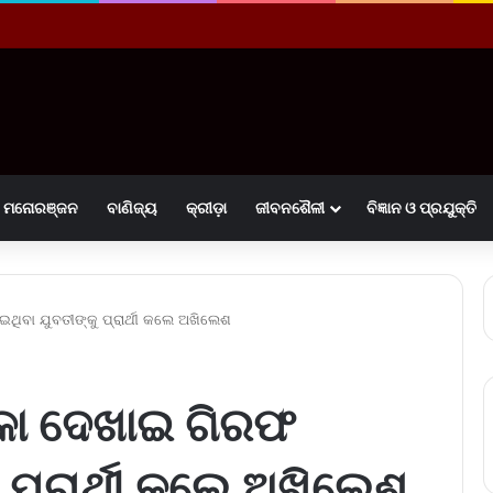
ମନୋରଞ୍ଜନ
ବାଣିଜ୍ୟ
କ୍ରୀଡ଼ା
ଜୀବନଶୈଳୀ
ବିଜ୍ଞାନ ଓ ପ୍ରଯୁକ୍ତି
ିବା ଯୁବତୀଙ୍କୁ ପ୍ରାର୍ଥୀ କଲେ ଅଖିଲେଶ
ାକା ଦେଖାଇ ଗିରଫ
 ପ୍ରାର୍ଥୀ କଲେ ଅଖିଲେଶ