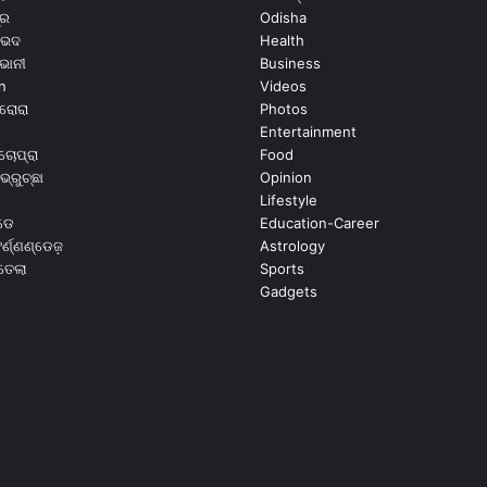
ୂର
Odisha
ଭେଦ
Health
ଭାନୀ
Business
n
Videos
ରୋରା
Photos
Entertainment
ଚୋପ୍ରା
Food
ଭ୍ରୁଚ୍ଛା
Opinion
Lifestyle
ଡେ
Education-Career
୍ଣ୍ଣଣ୍ଡେଜ଼
Astrology
ଉତେଲା
Sports
Gadgets