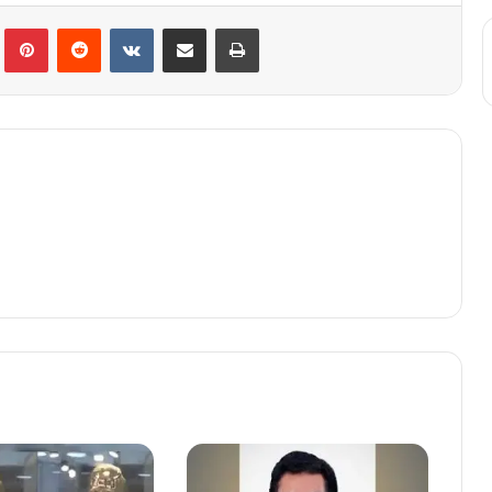
lr
Pinterest
Reddit
VKontakte
Share via Email
Print