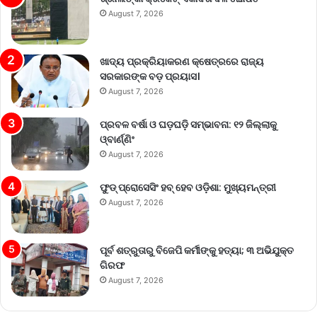
August 7, 2026
ଖାଦ୍ୟ ପ୍ରକ୍ରିୟାକରଣ କ୍ଷେତ୍ରରେ ରାଜ୍ୟ
ସରକାରଙ୍କ ବଡ଼ ପ୍ରୟାସ।
August 7, 2026
ପ୍ରବଳ ବର୍ଷା ଓ ଘଡ଼ଘଡ଼ି ସମ୍ଭାବନା: ୧୨ ଜିଲ୍ଲାକୁ
ଓ୍ବାର୍ଣ୍ଣିଂ
August 7, 2026
ଫୁଡ୍ ପ୍ରୋସେସିଂ ହବ୍ ହେବ ଓଡ଼ିଶା: ମୁଖ୍ୟମନ୍ତ୍ରୀ
August 7, 2026
ପୂର୍ବ ଶତ୍ରୁତାରୁ ବିଜେପି କର୍ମୀଙ୍କୁ ହତ୍ୟା; ୩ ଅଭିଯୁକ୍ତ
ଗିରଫ
August 7, 2026