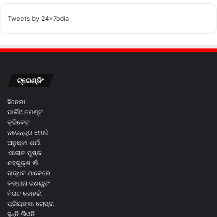
Tweets by 24x7odia
ଟ୍ରେଣ୍ଡିଂ
ସିନେମା
ପାର୍ଲିଆମେଣ୍ଟ
କ୍ରିକେଟ
ନରେନ୍ଦ୍ର ମୋଦି
ଅନୁଷ୍କା ଶର୍ମା
ଏଲୋନ ମୁଷ୍କ
ଶହରୁକ୍ଷ ଖାଁ
ଉଦ୍ଧବ ଥାକେରେ
କଙ୍ଗନା ରଣୟୁତଂ
ବିରାଟ କୋହଲି
ପ୍ରିୟଙ୍କା ଚୋପ୍ରା
ସୁନ୍ନି ଲିଓନି