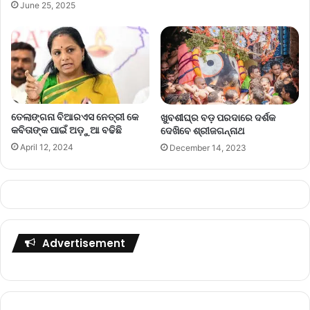
June 25, 2025
ତେଲାଙ୍ଗନା ବିଆରଏସ ନେତ୍ରୀ କେ
ଖୁବଶୀଘ୍ର ବଡ଼ ପରଦାରେ ଦର୍ଶକ
କବିତାଙ୍କ ପାଇଁ ଅଡ଼ୁଆ ବଢିଛି
ଦେଖିବେ ଶ୍ରୀଜଗନ୍ନାଥ
April 12, 2024
December 14, 2023
Advertisement