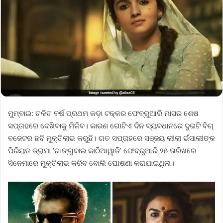
ମୁମ୍ବାଇ: ଚଳିତ ବର୍ଷ ପ୍ରଥମ କଡ଼ା ଟକ୍କର ଫେବ୍ରୁଆରି ମାସର ଶେଷ
ସପ୍ତାହରେ ଦେଖିବାକୁ ମିଳିବ। କାରଣ ଗୋଟିଏ ଦିନ ବ୍ୟବଧାନରେ ଦୁଇଟି ବିଗ୍
ବଜେଟର ଛବି ମୁକ୍ତିଲାଭ କରୁଛି। ଗତ ସପ୍ତାହରେ ସଞ୍ଜୟ ଲୀଲା ଭଁସାଲୀଙ୍କ
ପିରିୟଡ ଡ୍ରାମା ‘ଗାଙ୍ଗୁବାଇ କାଠିଆୱାଡି’ ଫେବ୍ରୁଆରି ୨୫ ତାରିଖରେ
ସିନେମାରେ ମୁକ୍ତିଲାଭ କରିବ ବୋଲି ଘୋଷଣା କରାଯାଇଥିଲା।