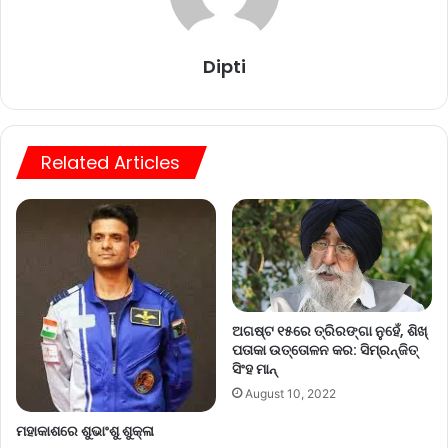
Dipti
Related Articles
ଅଗଷ୍ଟ ୧୫ରେ ତ୍ରିରଙ୍ଗା ନୁହେଁ, ଶିଖ୍‌
ପତାକା ଉତ୍ତୋଳନ କର: ସିମ୍‌ରନ୍‌ଜିତ୍‌
ସିଂହ ମାନ୍‌
August 10, 2022
ମହାକାଶରେ ଶୁଭାଂଶୁ ଶୁକ୍ଳା