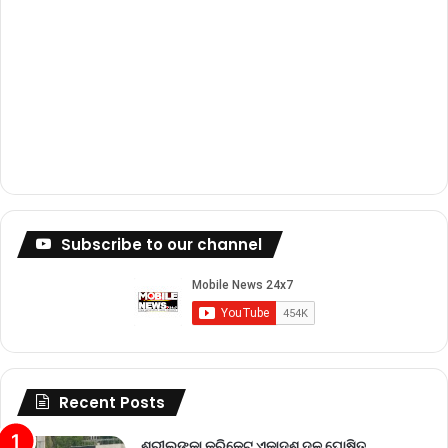
Subscribe to our channel
Recent Posts
ଶ୍ରୀଲଙ୍କା କ୍ରିକେଟ୍‌ ଏକାଦଶ ଦଳ ଘୋଷିତ