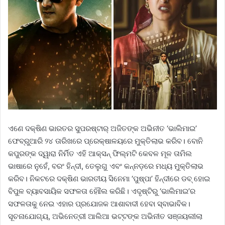
ଏଣେ ଦକ୍ଷିଣ ଭାରତର ସୁପରଷ୍ଟାର୍ ଅଜିତଙ୍କ ଅଭିନୀତ ‘ଭାଲିମାଇ’
ଫେବ୍ରୁଆରି ୨୪ ତାରିଖରେ ପ୍ରେକ୍ଷାଳୟରେ ମୁକ୍ତିଲାଭ କରିବ। ବୋନି
କପୁରଙ୍କ ଦ୍ୱାରା ନିର୍ମିତ ଏହି ଆକ୍ସନ୍ ଫିଲ୍ମଟି କେବଳ ମୂଳ ତାମିଲ
ଭାଷାରେ ନୁହେଁ, ବରଂ ହିନ୍ଦୀ, ତେଲୁଗୁ ଏବଂ କନ୍ନଡ଼ରେ ମଧ୍ୟ ମୁକ୍ତିଲାଭ
କରିବ। ନିକଟରେ ଦକ୍ଷିଣ ଭାରତୀୟ ସିନେମା ‘ପୁଷ୍ପା’ ହିନ୍ଦୀରେ ଡବ୍ ହୋଇ
ବିପୁଳ ବ୍ୟାବସାୟିକ ସଫଳତା ହାୌଲ କରିଛି। ଏଦୃଷ୍ଟିରୁ ‘ଭାଲିମାଇ’ର
ସଫଳତାକୁ ନେଇ ଏହାର ପ୍ରଯୋଜକ ଆଶାବାଦୀ ହେବା ସ୍ବାଭାବିକ।
ସୂଚନାଯୋଗ୍ୟ, ଅଭିନେତ୍ରୀ ଆଲିଆ ଭଟ୍ଟଙ୍କ ଅଭିନୀତ ସଞ୍ଜୟଲୀଲା