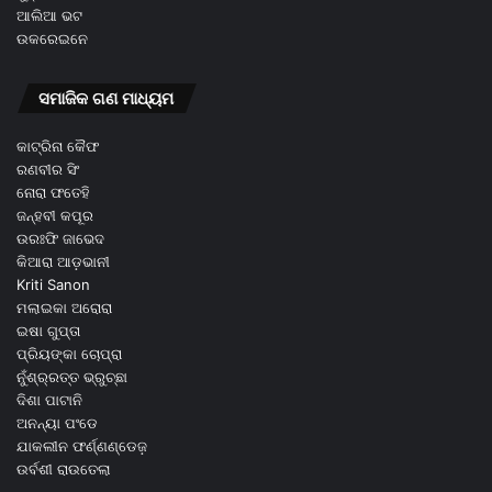
ଆଲିଆ ଭଟ
ଉକରେଇନେ
ସମାଜିକ ଗଣ ମାଧ୍ୟମ
କାଟ୍ରିନା କୈଫ
ରଣବୀର ସିଂ
ନୋରା ଫତେହି
ଜନ୍ହବୀ କପୂର
ଉରଃଫି ଜାଭେଦ
କିଆରା ଆଡ଼ଭାନୀ
Kriti Sanon
ମଲାଇକା ଅରୋରା
ଇଷା ଗୁପ୍ତା
ପ୍ରିୟଙ୍କା ଚୋପ୍ରା
ନୁଁଶ୍ର୍ରତ୍ତ ଭ୍ରୁଚ୍ଛା
ଦିଶା ପାଟାନି
ଅନନ୍ୟା ପଂଡେ
ଯାକଲୀନ ଫର୍ଣ୍ଣଣ୍ଡେଜ଼
ଉର୍ବଶୀ ରାଉତେଲା