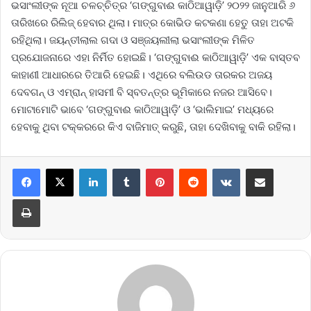
ଭସାଂଲୀଙ୍କ ନୂଆ ଚଳଚ୍ଚିତ୍ର ‘ଗଙ୍ଗୁବାଈ କାଠିଆୱାଡ଼ି’ ୨୦୨୨ ଜାନୁଆରି ୬
ତାରିଖରେ ରିଲିଜ୍ ହେବାର ଥିଲା। ମାତ୍ର କୋଭିଡ କଟକଣା ହେତୁ ତାହା ଅଟକି
ରହିଥିଲା। ଜୟନ୍ତୀଲାଲ ଗଦା ଓ ସଞ୍ଜୟଲୀଲା ଭସାଂଲୀଙ୍କ ମିଳିତ
ପ୍ରଯୋଜନାରେ ଏହା ନିର୍ମିତ ହୋଇଛି। ‘ଗଙ୍ଗୁବାଈ କାଠିଆୱାଡ଼ି’ ଏକ ବାସ୍ତବ
କାହାଣୀ ଆଧାରରେ ତିଆରି ହେଇଛି। ଏଥିରେ ବଲିଉଡ ତାରକର ଅଜୟ
ଦେବଗନ୍ ଓ ଏମ୍ରାନ୍ ହାସମୀ ବି ସ୍ବତନ୍ତ୍ର ଭୂମିକାରେ ନଜର ଆସିବେ।
ମୋଟାମୋଟି ଭାବେ ‘ଗଙ୍ଗୁବାଈ କାଠିଆୱାଡ଼ି’ ଓ ‘ଭାଲିମାଇ’ ମଧ୍ୟରେ
ହେବାକୁ ଥିବା ଟକ୍କରରେ କିଏ ବାଜିମାତ୍ କରୁଛି, ତାହା ଦେଖିବାକୁ ବାକି ରହିଲା।
LinkedIn
Tumblr
Pinterest
Reddit
VKontakte
Share via Email
Print