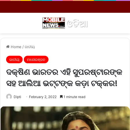
Menu
S
Home
/
ଜାତୀୟ
ଜାତୀୟ
ମନୋରଞ୍ଜନ
ଦକ୍ଷିଣ ଭାରତର ଏହି ସୁପରଷ୍ଟାରଙ୍କ
ସହ ଆଲିଆ ଭଟ୍ଟଙ୍କ କଡ଼ା ଟକ୍କର!
Dipti
February 2, 2022
1 minute read