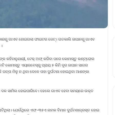
ାଡାରରୁ ଗାଏବ ହୋଇଗଲା ଫାଇଟର ଜେଟ୍‌। ଗତକାଲି ଜାପାନରୁ ଗାଏବ
 ।
କ କହିବାନୁଯାୟୀ, ଟେକ୍ ଅଫ୍‌ କରିବା ପରେ କୋମାସ୍ତୁ କଣ୍ଟ୍ରୋଲ
ଟି କୋମାସ୍ତୁ ଏୟାରବେସ୍‌ରୁ ପ୍ରାୟ ୫ କିମି ଦୂର ଜାପାନ ସାଗର
ପତ୍ତା ମିଳୁ ନ ଥିବା ବେଳେ ତାହା ଦୁର୍ଘଟଣା ହୋଇଥିବା ଆଶଙ୍କା
ାଳକ ଦଳ ସାମିଲ ହୋଇପାରିବେ। ହେଲେ ଗାଏବ ହେବା ସମୟରେ ଉକ୍ତ
ଘଟିଥିଲା। ଯେଉଁଥିରେ ଏଫ-୩୫ଏ ନାମକ ବିମାନ ଦୁର୍ଘଟଣାଗ୍ରସ୍ତ ହୋଇ