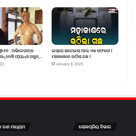
‌ @୬୭ : ଅଭିନେତାଙ୍କ
ଇସ୍ରୋ ହାତେଇଲା ଆଉ ଏକ ସଫଳତା ।
ନ୍‌ ଦେଖି ଫ୍ୟାନ୍ସ ତାଜୁବ୍‌…
ମହାକାଶରେ ଉଠିଲା ଗଛ ।
022
January 8, 2025
କ ଗଣ ମାଧ୍ୟମ
ଲୋକପ୍ରିୟ ବିଭାଗ