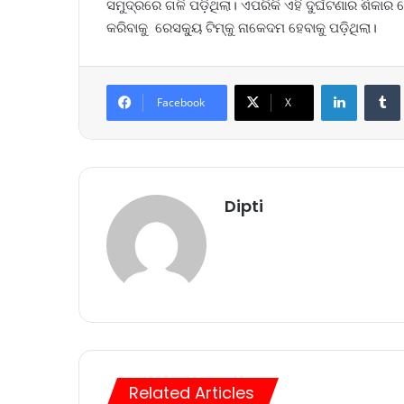
ସମୁଦ୍ରରେ ଗଳି ପଡ଼ିଥିଲା। ଏପରିକି ଏହି ଦୁର୍ଘଟଣାର ଶିକାର
କରିବାକୁ ରେସକ୍ୟୁ ଟିମ୍‌କୁ ନାକେଦମ ହେବାକୁ ପଡ଼ିଥିଲା।
LinkedIn
Tumb
Facebook
X
Dipti
Related Articles