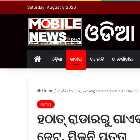
Saturday, August 8 2026
Home
ଓଡ଼ିଶା
ଜାତୀୟ
ରାଜନୀତି
ଅନ୍ତର୍ଜାତୀୟ
Home
/
ଜାତୀୟ
/
ହଠାତ୍‌ ରାଡାରରୁ ଗାଏବ ହୋଇଗଲା ଫାଇଟର ଜେ
ଜାତୀୟ
ହଠାତ୍‌ ରାଡାରରୁ ଗ
ଜେଟ, ମିଳୁନି ପତ୍ତା