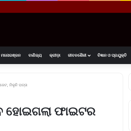
ମନୋରଞ୍ଜନ
ବାଣିଜ୍ୟ
କ୍ରୀଡ଼ା
ଜୀବନଶୈଳୀ
ବିଜ୍ଞାନ ଓ ପ୍ରଯୁକ୍ତି
ଟ, ମିଳୁନି ପତ୍ତା
ାଏବ ହୋଇଗଲା ଫାଇଟର