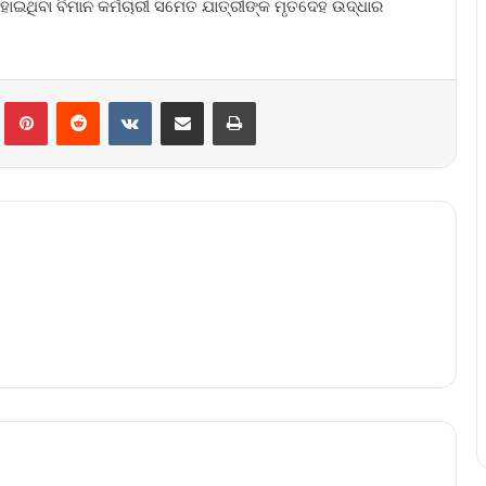
 ହୋଇଥିବା ବିମାନ କର୍ମଚାରୀ ସମେତ ଯାତ୍ରୀଙ୍କ ମୃତଦେହ ଉଦ୍ଧାର
lr
Pinterest
Reddit
VKontakte
Share via Email
Print