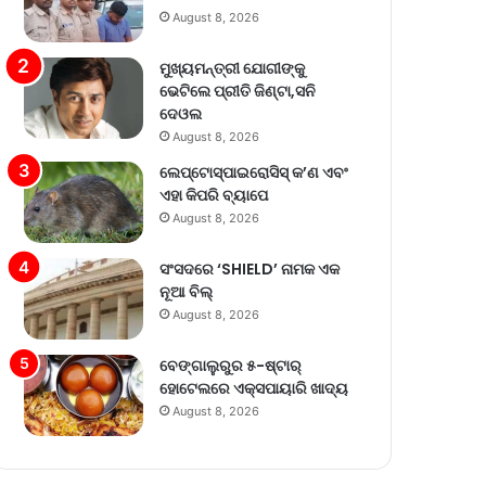
August 8, 2026
ମୁଖ୍ୟମନ୍ତ୍ରୀ ଯୋଗୀଙ୍କୁ
ଭେଟିଲେ ପ୍ରୀତି ଜିଣ୍ଟା,ସନି
ଦେଓଲ
August 8, 2026
ଲେପ୍ଟୋସ୍ପାଇରୋସିସ୍ କ’ଣ ଏବଂ
ଏହା କିପରି ବ୍ୟାପେ
August 8, 2026
ସଂସଦରେ ‘SHIELD’ ନାମକ ଏକ
ନୂଆ ବିଲ୍
August 8, 2026
ବେଙ୍ଗାଲୁରୁର ୫-ଷ୍ଟାର୍
ହୋଟେଲରେ ଏକ୍ସପାୟାରି ଖାଦ୍ୟ
August 8, 2026