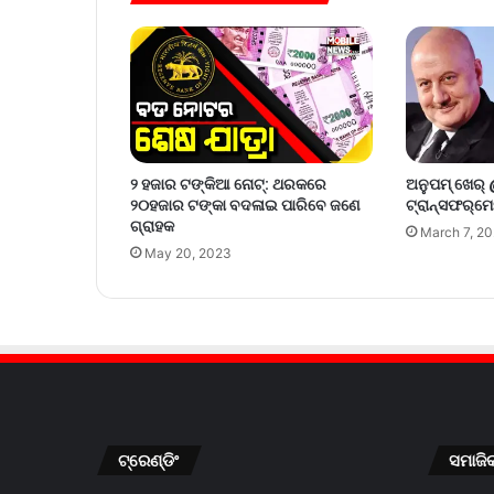
୨ ହଜାର ଟଙ୍କିଆ ନୋଟ୍‌: ଥରକରେ
ଅନୁପମ୍‌ ଖେର୍
୨୦ହଜାର ଟଙ୍କା ବଦଳାଇ ପାରିବେ ଜଣେ
ଟ୍ରାନ୍ସଫର୍‌ମେସ
ଗ୍ରାହକ
March 7, 2
May 20, 2023
ଟ୍ରେଣ୍ଡିଂ
ସମାଜି