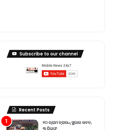
m
Subscribe to our channel
Recent Posts
୧୦ ଗ୍ରାମ ବ୍ରାଉନ୍ ସୁଗାର ଜବତ,
୩ ଗିରଫ