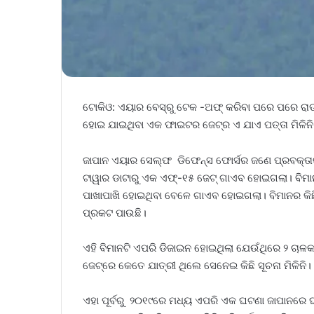
ଟୋକିଓ: ଏୟାର ବେସ୍‌ରୁ ଟେକ -ଅଫ୍‌ କରିବା ପରେ ପରେ ର
ହୋଇ ଯାଇଥିବା ଏକ ଫାଇଟର ଜେଟ୍‌ର ଏ ଯାଏ ପତ୍ତା ମିଳିନି
ଜାପାନ ଏୟାର ସେଲ୍ଫ ଡିଫେନ୍ସ ଫୋର୍ସର ଜଣେ ପ୍ରବକ୍ତାଙ୍
ଟାୱାର ଡାଟାରୁ ଏକ ଏଫ୍‌-୧୫ ଜେଟ୍‌ ଗାଏବ ହୋଇଗଲା। ବିମାନ
ପାଖାପାଖି ହୋଇଥିବା ବେଳେ ଗାଏବ ହୋଇଗଲା। ବିମାନର କିଛି 
ପ୍ରକଟ ପାଉଛି।
ଏହି ବିମାନଟି ଏପରି ଡିଜାଇନ ହୋଇଥିଲା ଯେଉଁଥିରେ ୨ ଚ
ଜେଟ୍‌ରେ କେତେ ଯାତ୍ରୀ ଥିଲେ ସେନେଇ କିଛି ସୂଚନା ମିଳିନି।
ଏହା ପୂର୍ବରୁ ୨୦୧୯ରେ ମଧ୍ୟ ଏପରି ଏକ ଘଟଣା ଜାପାନରେ 