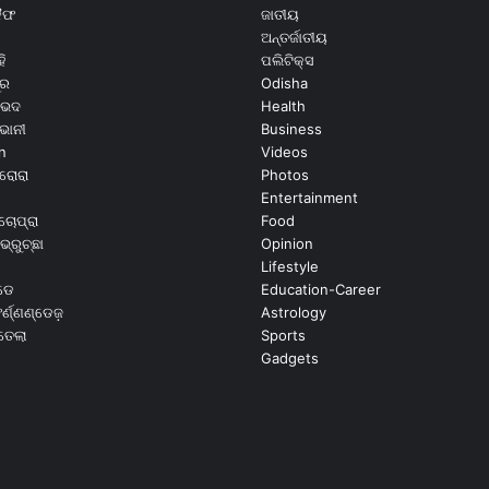
କୈଫ
ଜାତୀୟ
ଅନ୍ତର୍ଜାତୀୟ
ି
ପଲିଟିକ୍ସ
ୂର
Odisha
ଭେଦ
Health
ଭାନୀ
Business
n
Videos
ରୋରା
Photos
Entertainment
ଚୋପ୍ରା
Food
ଭ୍ରୁଚ୍ଛା
Opinion
Lifestyle
ଡେ
Education-Career
୍ଣ୍ଣଣ୍ଡେଜ଼
Astrology
ଉତେଲା
Sports
Gadgets