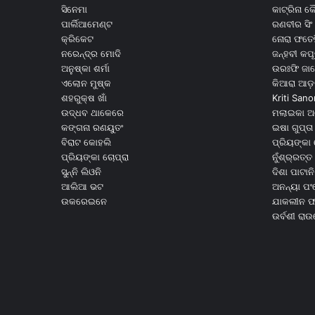
ସିନେମା
କାଟ୍ରିନା 
ପାର୍ଲିଆମେଣ୍ଟ
ରଣବୀର ସିଂ
କ୍ରିକେଟ
ନୋରା ଫତେହ
ନରେନ୍ଦ୍ର ମୋଦି
ଜନ୍ହବୀ କପ
ଅନୁଷ୍କା ଶର୍ମା
ଉରଃଫି ଜା
ଏଲୋନ ମୁଷ୍କ
କିଆରା ଆଡ଼
ଶହରୁକ୍ଷ ଖାଁ
Kriti Sano
ଉଦ୍ଧବ ଥାକେରେ
ମଲାଇକା ଅ
କଙ୍ଗନା ରଣୟୁତଂ
ଇଷା ଗୁପ୍ତା
ବିରାଟ କୋହଲି
ପ୍ରିୟଙ୍କା 
ପ୍ରିୟଙ୍କା ଚୋପ୍ରା
ନୁଁଶ୍ର୍ରତ୍ତ 
ସୁନ୍ନି ଲିଓନି
ଦିଶା ପାଟାନି
ଆଲିଆ ଭଟ
ଅନନ୍ୟା ପଂ
ଉକରେଇନେ
ଯାକଲୀନ ଫର
ଉର୍ବଶୀ ରା