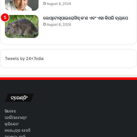
August 8, 2026
ଲେପ୍ଟୋସ୍ପାଇରୋସିସ୍ କ’ଣ ଏବଂ ଏହା କିପରି ବ୍ୟାପେ
August 8, 2026
Tweets by 24x7odia
ଟ୍ରେଣ୍ଡିଂ
ସିନେମା
ପାର୍ଲିଆମେଣ୍ଟ
କ୍ରିକେଟ
ନରେନ୍ଦ୍ର ମୋଦି
ଅନୁଷ୍କା ଶର୍ମା