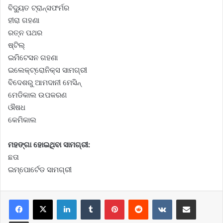
ବିଦ୍ୟୁତ ଟ୍ରାନ୍ସଫର୍ମର
ହୀରା ଗହଣା
ରତ୍ନ ପଥର
ଷ୍ଟିଲ୍
ଇମିଟେସନ ଗହଣା
ଇଲେକ୍ଟ୍ରୋନିକ୍ସ ସାମଗ୍ରୀ
ବିଦେଶରୁ ଆମଦାନୀ ମେସିନ୍
ମେଡିକାଲ ଉପକରଣ
ଔଷଧ
କେମିକାଲ
ମହଙ୍ଗା ହୋଇଥିବା ସାମଗ୍ରୀ:
ଛତା
ଇମ୍ପୋର୍ଟେଡ ସାମଗ୍ରୀ
LinkedIn
Tumblr
Pinterest
Reddit
VKontakte
Share via Email
Print