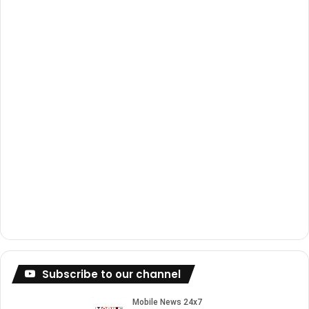
k
a
m
Subscribe to our channel