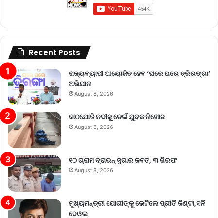
Recent Posts
ରାଜ୍ୟବ୍ୟାପୀ ଆୟୋଜିତ ହେବ ‘ଘରେ ଘରେ ତ୍ରିରଙ୍ଗା’
ଅଭିଯାନ
August 8, 2026
କାଠଯୋଡି ନଦୀକୁ ଡେଇଁ ଯୁବକ ନିଖୋଜ
August 8, 2026
୧୦ ଗ୍ରାମ ବ୍ରାଉନ୍ ସୁଗାର ଜବତ, ୩ ଗିରଫ
August 8, 2026
ମୁଖ୍ୟମନ୍ତ୍ରୀ ଯୋଗୀଙ୍କୁ ଭେଟିଲେ ପ୍ରୀତି ଜିଣ୍ଟା,ସନି
ଦେଓଲ