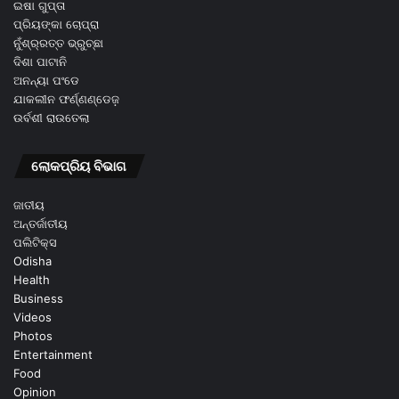
ଇଷା ଗୁପ୍ତା
ପ୍ରିୟଙ୍କା ଚୋପ୍ରା
ନୁଁଶ୍ର୍ରତ୍ତ ଭ୍ରୁଚ୍ଛା
ଦିଶା ପାଟାନି
ଅନନ୍ୟା ପଂଡେ
ଯାକଲୀନ ଫର୍ଣ୍ଣଣ୍ଡେଜ଼
ଉର୍ବଶୀ ରାଉତେଲା
ଲୋକପ୍ରିୟ ବିଭାଗ
ଜାତୀୟ
ଅନ୍ତର୍ଜାତୀୟ
ପଲିଟିକ୍ସ
Odisha
Health
Business
Videos
Photos
Entertainment
Food
Opinion