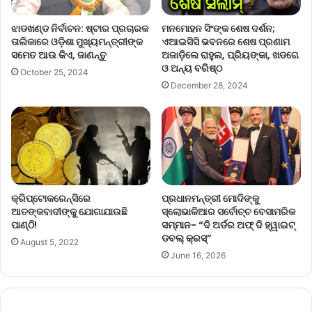
ଝାଡଖଣ୍ଡ ନିର୍ବାଚନ: ଷ୍ଟାର ପ୍ରଚାରକ
ମନମୋହନ ସିଂଙ୍କ ଶେଷ ଦର୍ଶନ;
ତାଲିକାରେ ଓଡ଼ିଶା ମୁଖ୍ୟମନ୍ତ୍ରୀଙ୍କ
ଏଆଇସିସି ଭବନରେ ଶେଷ ପ୍ରଣାମ
ସମେତ ଆଉ କିଏ, ଜାଣନ୍ତୁ
ଅଜାଡ଼ିଲେ ରାହୁଲ, ପ୍ରିୟଙ୍କା, ଖଡଗେ
ଓ ଅନ୍ୟ ବରିଷ୍ଠ
October 25, 2024
December 28, 2024
କ୍ରିପ୍ଟୋକରେନ୍ସିରେ
ପ୍ରଧାନମନ୍ତ୍ରୀ ମୋଦିଙ୍କୁ
ଆତଙ୍କବାଦୀଙ୍କୁ ଯୋଗାଯାଉଛି
ସ୍ଲୋଭାକିଆର ସର୍ବୋଚ୍ଚ ବେସାମରିକ
ପାଣ୍ଠି!
ସମ୍ମାନ- “ଦି ଅର୍ଡର ଅଫ୍‌ ଦି ହ୍ୱାଇଟ୍
ଡବଲ୍‌ କ୍ରସ୍‌”
August 5, 2022
June 16, 2026