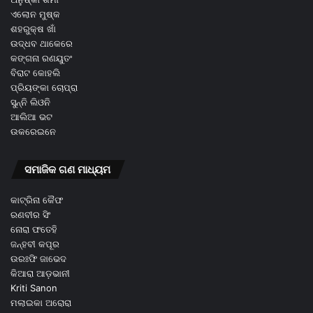
ଏଲୋନ ମୁଷ୍କ
ଶହରୁକ୍ଷ ଖାଁ
ଉଦ୍ଧବ ଥାକେରେ
କଙ୍ଗନା ରଣୟୁତଂ
ବିରାଟ କୋହଲି
ପ୍ରିୟଙ୍କା ଚୋପ୍ରା
ସୁନ୍ନି ଲିଓନି
ଆଲିଆ ଭଟ
ଉକରେଇନେ
ସମାଜିକ ଗଣ ମାଧ୍ୟମ
କାଟ୍ରିନା କୈଫ
ରଣବୀର ସିଂ
ନୋରା ଫତେହି
ଜନ୍ହବୀ କପୂର
ଉରଃଫି ଜାଭେଦ
କିଆରା ଆଡ଼ଭାନୀ
Kriti Sanon
ମଲାଇକା ଅରୋରା