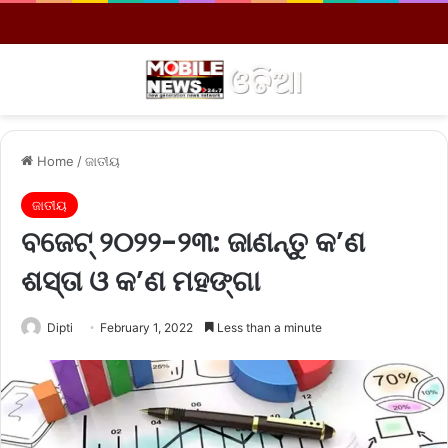
Menu
S
Home
/
ଜାତୀୟ
ଜାତୀୟ
ବଜେଟ୍ ୨୦୨୨-୨୩: ଜାଣନ୍ତୁ କ’ଣ
ଶସ୍ତା ଓ କ’ଣ ମହଙ୍ଗା
Dipti
February 1, 2022
Less than a minute