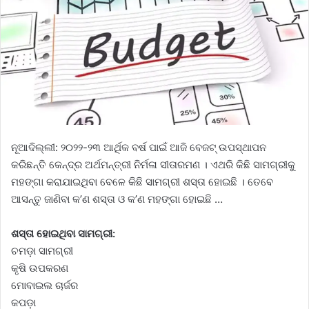
ନୂଆଦିଲ୍ଲୀ: ୨୦୨୨-୨୩ ଆର୍ଥିକ ବର୍ଷ ପାଇଁ ଆଜି ବେଜଟ୍ ଉପସ୍ଥାପନ
କରିଛନ୍ତି କେନ୍ଦ୍ର ଅର୍ଥମନ୍ତ୍ରୀ ନିର୍ମଳା ସୀତାରମଣ । ଏଥରି କିଛି ସାମଗ୍ରୀକୁ
ମହଙ୍ଗା କରାଯାଇଥିବା ବେଳେ କିଛି ସାମଗ୍ରୀ ଶସ୍ତା ହୋଇଛି । ତେବେ
ଆସନ୍ତୁ ଜାଣିବା କ’ଣ ଶସ୍ତା ଓ କ’ଣ ମହଙ୍ଗା ହୋଇଛି …
ଶସ୍ତା ହୋଇଥିବା ସାମଗ୍ରୀ:
ଚମଡ଼ା ସାମଗ୍ରୀ
କୃଷି ଉପକରଣ
ମୋବାଇଲ ଚାର୍ଜର
କପଡ଼ା