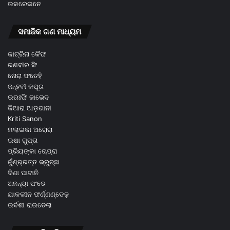
ଉକରେଇନେ
ସମାଜିକ ଗଣ ମାଧ୍ୟମ
କାଟ୍ରିନା କୈଫ
ରଣବୀର ସିଂ
ନୋରା ଫତେହି
ଜନ୍ହବୀ କପୂର
ଉରଃଫି ଜାଭେଦ
କିଆରା ଆଡ଼ଭାନୀ
Kriti Sanon
ମଲାଇକା ଅରୋରା
ଇଷା ଗୁପ୍ତା
ପ୍ରିୟଙ୍କା ଚୋପ୍ରା
ନୁଁଶ୍ର୍ରତ୍ତ ଭ୍ରୁଚ୍ଛା
ଦିଶା ପାଟାନି
ଅନନ୍ୟା ପଂଡେ
ଯାକଲୀନ ଫର୍ଣ୍ଣଣ୍ଡେଜ଼
ଉର୍ବଶୀ ରାଉତେଲା