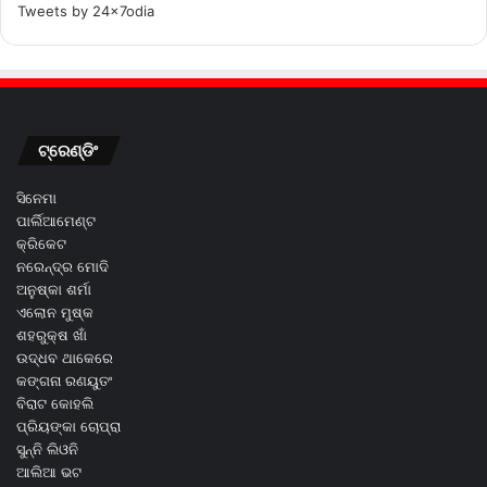
Tweets by 24x7odia
ଟ୍ରେଣ୍ଡିଂ
ସିନେମା
ପାର୍ଲିଆମେଣ୍ଟ
କ୍ରିକେଟ
ନରେନ୍ଦ୍ର ମୋଦି
ଅନୁଷ୍କା ଶର୍ମା
ଏଲୋନ ମୁଷ୍କ
ଶହରୁକ୍ଷ ଖାଁ
ଉଦ୍ଧବ ଥାକେରେ
କଙ୍ଗନା ରଣୟୁତଂ
ବିରାଟ କୋହଲି
ପ୍ରିୟଙ୍କା ଚୋପ୍ରା
ସୁନ୍ନି ଲିଓନି
ଆଲିଆ ଭଟ