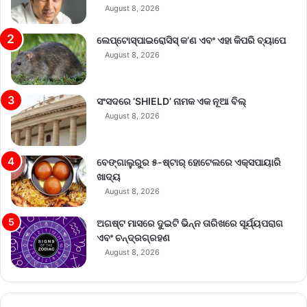
August 8, 2026
ଲେପ୍ଟୋସ୍ପାଇରୋସିସ୍ କ’ଣ ଏବଂ ଏହା କିପରି ବ୍ୟାପେ
August 8, 2026
ସଂସଦରେ ‘SHIELD’ ନାମକ ଏକ ନୂଆ ବିଲ୍
August 8, 2026
ବେଙ୍ଗାଲୁରୁର ୫-ଷ୍ଟାର୍ ହୋଟେଲରେ ଏକ୍ସପାୟାରି
ଖାଦ୍ୟ
August 8, 2026
ଅଗଷ୍ଟ ମାସରେ ଦୁଇଟି ଭିନ୍ନ ତାରିଖରେ ସୂର୍ଯ୍ୟପରାଗ
ଏବଂ ଚନ୍ଦ୍ରଗ୍ରହଣ
August 8, 2026