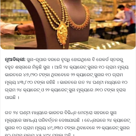
ନୂଆଦିଲ୍ଲୀ:
ସୁନା-ରୂପାର ଦରରେ ବୃଦ୍ଧି ହୋଇଥିଲେ ବି ରେକର୍ଡ ସ୍ତରରୁ
ବହୁତ ଶସ୍ତାରେ ମିଳୁଛି ସୁନା । ଆଜି ୨୪ କ୍ୟାରେଟ୍ ସୁନାର ୧୦ ଗ୍ରାମ ମୂଲ୍ୟ
ଭାରତରେ ୪୭,୯୨୦ ଟଙ୍କା ଥିବାବେଳେ ୨୨ କ୍ୟାରେଟ୍ ସୁନାର ୧୦ ଗ୍ରାମ
ମୂଲ୍ୟ ୪୩,୮୯୦ ଟଙ୍କା ରହିଛି । ଭାରତରେ ଗତ ୨୪ ଘଣ୍ଟା ମଧ୍ୟରେ ୧୦
ଗ୍ରାମ ୨୪ କ୍ୟାରେଟ୍ ଓ ୨୨ କ୍ୟାରେଟ୍ ସୁନା ମୂଲ୍ୟରେ ୬୧୦ ଟଙ୍କା ହ୍ରାସ
ପାଇଛି ।
ଗତ ୨୪ ଘଣ୍ଟା ମଧ୍ୟରେ ଭାରତର ବିଭିନ୍ନ ମେଟ୍ରୋ ସହରରେ ସୁନା
ମୂଲ୍ୟରେ ସାମାନ୍ୟ ପରିବର୍ତ୍ତନ ଦେଖାଯାଇଛି । ଚେନ୍ନାଇରେ ୨୪ କ୍ୟାରେଟ୍
ସୁନାର ୧୦ ଗ୍ରାମ ମୂଲ୍ୟ ୪୯,୬୩୦ ଟଙ୍କା ଥିବାବେଳେ ୨୨ କ୍ୟାରେଟ୍ ସୁନାର
୧୦ ଗ୍ରାମ ମୂଲ୍ୟ ୪୫,୪୯୪ ଟଙ୍କା ଅଛି ।