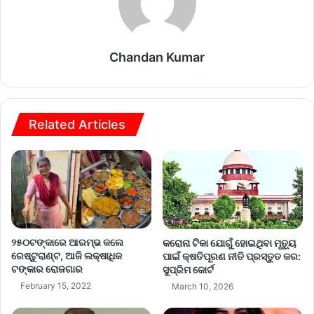
Chandan Kumar
Related Articles
୨୫୦ଟଙ୍କାରେ ଆରମ୍ଭ କଲେ
କରୋନା ଟିକା ଯୋଗୁଁ ହୋଇଥିବା ମୃତ୍ୟୁ
ରେଷ୍ଟୁରାଣ୍ଟ, ଆଜି ଲକ୍ଷାଧିକ
ପାଇଁ କ୍ଷତିପୂରଣ ନୀତି ପ୍ରସ୍ତୁତ କର:
ଟଙ୍କାର ରୋଜଗାର
ସୁପ୍ରିମ କୋର୍ଟ
February 15, 2022
March 10, 2026