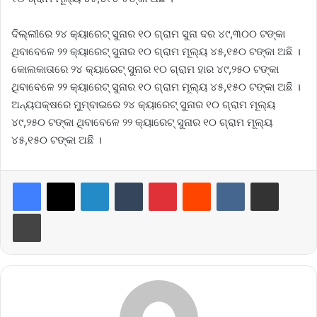
ଦିଲ୍ଲୀରେ ୨୪ କ୍ୟାରେଟ୍ ସୁନାର ୧୦ ଗ୍ରାମ ସୁନା ଦର ୪୯,୩୦୦ ଟଙ୍କା
ଥିବାବେଳେ ୨୨ କ୍ୟାରେଟ୍ ସୁନାର ୧୦ ଗ୍ରାମ ମୂଲ୍ୟ ୪୫,୧୫୦ ଟଙ୍କା ଅଛି ।
କୋଲକାତାରେ ୨୪ କ୍ୟାରେଟ୍ ସୁନାର ୧୦ ଗ୍ରାମ ହାର ୪୯,୨୫୦ ଟଙ୍କା
ଥିବାବେଳେ ୨୨ କ୍ୟାରେଟ୍ ସୁନାର ୧୦ ଗ୍ରାମ ମୂଲ୍ୟ ୪୫,୧୫୦ ଟଙ୍କା ଅଛି ।
ଅନ୍ୟପକ୍ଷରେ ମୁମ୍ବାଇରେ ୨୪ କ୍ୟାରେଟ୍ ସୁନାର ୧୦ ଗ୍ରାମ ମୂଲ୍ୟ
୪୯,୨୫୦ ଟଙ୍କା ଥିବାବେଳେ ୨୨ କ୍ୟାରେଟ୍ ସୁନାର ୧୦ ଗ୍ରାମ ମୂଲ୍ୟ
୪୫,୧୫୦ ଟଙ୍କା ଅଛି ।
LinkedIn
Tumblr
Pinterest
Reddit
VKontakte
Share via Email
Print