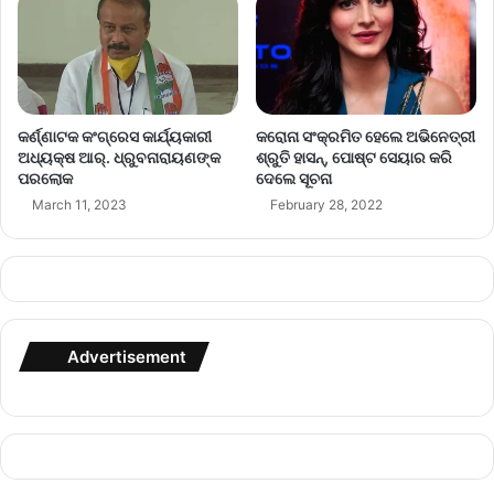
କର୍ଣ୍ଣାଟକ କଂଗ୍ରେସ କାର୍ଯ୍ୟକାରୀ
କରୋନା ସଂକ୍ରମିତ ହେଲେ ଅଭିନେତ୍ରୀ
ଅଧ୍ୟକ୍ଷ ଆର୍‌. ଧ୍ରୁବନାରାୟଣଙ୍କ
ଶ୍ରୁତି ହାସନ୍‌, ପୋଷ୍ଟ ସେୟାର କରି
ପରଲୋକ
ଦେଲେ ସୂଚନା
March 11, 2023
February 28, 2022
Advertisement