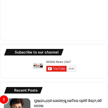
Subscribe to our channel
Recent Posts
ମୁଖ୍ୟମନ୍ତ୍ରୀ ଯୋଗୀଙ୍କୁ ଭେଟିଲେ ପ୍ରୀତି ଜିଣ୍ଟା,ସନି
ଦେଓଲ