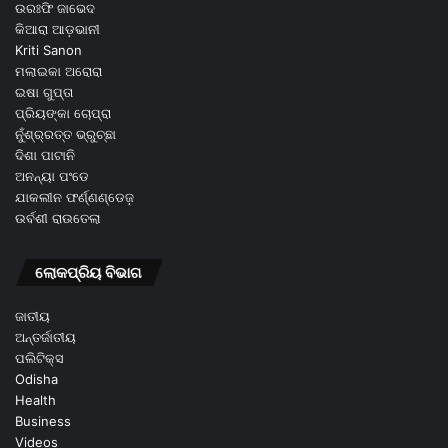
ଉରଃଫି ଜାଭେଦ
କିଆରା ଆଡ଼ଭାନୀ
Kriti Sanon
ମଲାଇକା ଅରୋରା
ଇଷା ଗୁପ୍ତା
ପ୍ରିୟଙ୍କା ଚୋପ୍ରା
ନୁଁଶ୍ର୍ରତ୍ତ ଭ୍ରୁଚ୍ଛା
ଦିଶା ପାଟାନି
ଅନନ୍ୟା ପଂଡେ
ଯାକଲୀନ ଫର୍ଣ୍ଣଣ୍ଡେଜ଼
ଉର୍ବଶୀ ରାଉତେଲା
ଲୋକପ୍ରିୟ ବିଭାଗ
ଜାତୀୟ
ଅନ୍ତର୍ଜାତୀୟ
ପଲିଟିକ୍ସ
Odisha
Health
Business
Videos