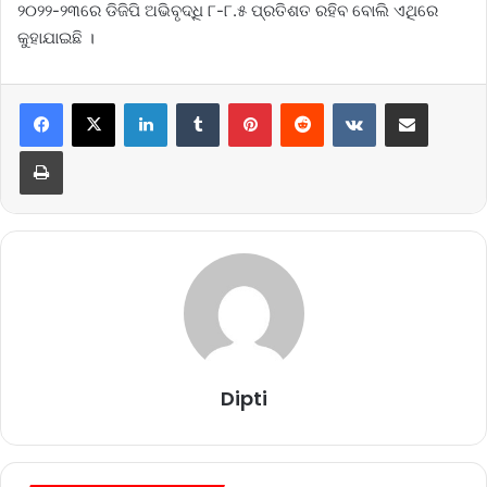
୨୦୨୨-୨୩ରେ ଡିଜିପି ଅଭିବୃଦ୍ଧି ୮-୮.୫ ପ୍ରତିଶତ ରହିବ ବୋଲି ଏଥିରେ
କୁହାଯାଇଛି ।
LinkedIn
Tumblr
Pinterest
Reddit
VKontakte
Share via Email
Print
Dipti