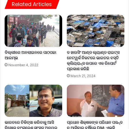
Related Articles
ଦ ହାଉସିଂ ଆଣ୍ଡ ଲ୍ୟାଣ୍ଡ ରାଇଟ୍ସ
ଦିଲ୍ଲୀରେ ଅନଲାଇନରେ ପାଠପଢା
ନେଟୱର୍କ ନିକଟରେ ଭାରତର ବସ୍ତି
ଆରମ୍ଭ
କ୍ଲିୟରାନ୍ସ ଉପରେ ଏକ ରିପୋର୍ଟ
November 4, 2022
ପ୍ରକାଶ କରିଛି
March 21, 2024
ଭାରତରେ ଚିକିତ୍ସା କରିବାକୁ ଆସି
ପ୍ରଧାନ ଶିକ୍ଷକଙ୍କ ପରିଧାନ ପସନ୍ଦ
ନିଖୋଜ ବାଂଲାଦେଶ ସାଂସଦ ଅନୱର
ନ ଆସିବାରୁ ବର୍ଷିଲେ DM; ଏଭଳି