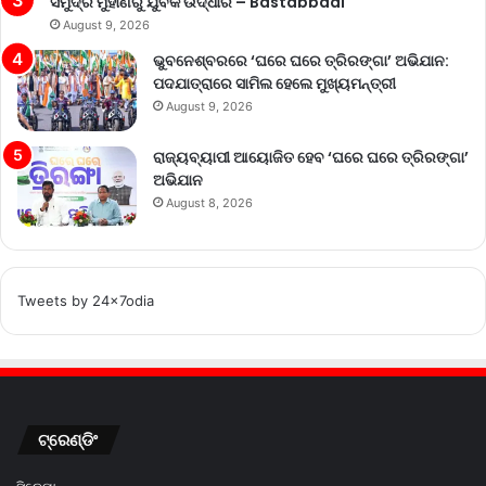
ସମୁଦ୍ର ମୁହାଣରୁ ଯୁବକ ଉଦ୍ଧାର – Bastabbadi
August 9, 2026
ଭୁବନେଶ୍ବରରେ ‘ଘରେ ଘରେ ତ୍ରିରଙ୍ଗା’ ଅଭିଯାନ:
ପଦଯାତ୍ରାରେ ସାମିଲ ହେଲେ ମୁଖ୍ୟମନ୍ତ୍ରୀ
August 9, 2026
ରାଜ୍ୟବ୍ୟାପୀ ଆୟୋଜିତ ହେବ ‘ଘରେ ଘରେ ତ୍ରିରଙ୍ଗା’
ଅଭିଯାନ
August 8, 2026
Tweets by 24x7odia
ଟ୍ରେଣ୍ଡିଂ