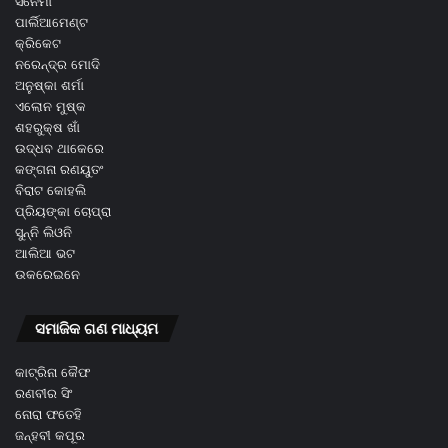
ସିନେମା
ପାର୍ଲିଆମେଣ୍ଟ
କ୍ରିକେଟ
ନରେନ୍ଦ୍ର ମୋଦି
ଅନୁଷ୍କା ଶର୍ମା
ଏଲୋନ ମୁଷ୍କ
ଶହରୁକ୍ଷ ଖାଁ
ଉଦ୍ଧବ ଥାକେରେ
କଙ୍ଗନା ରଣୟୁତଂ
ବିରାଟ କୋହଲି
ପ୍ରିୟଙ୍କା ଚୋପ୍ରା
ସୁନ୍ନି ଲିଓନି
ଆଲିଆ ଭଟ
ଉକରେଇନେ
ସମାଜିକ ଗଣ ମାଧ୍ୟମ
କାଟ୍ରିନା କୈଫ
ରଣବୀର ସିଂ
ନୋରା ଫତେହି
ଜନ୍ହବୀ କପୂର