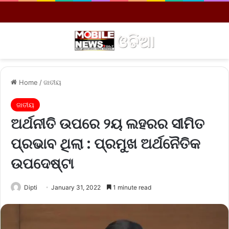
Menu
S
Home
/
ଜାତୀୟ
ଜାତୀୟ
ଅର୍ଥନୀତି ଉପରେ ୨ୟ ଲହରର ସୀମିତ
ପ୍ରଭାବ ଥିଲା : ପ୍ରମୁଖ ଅର୍ଥନୈତିକ
ଉପଦେଷ୍ଟା
Dipti
January 31, 2022
1 minute read