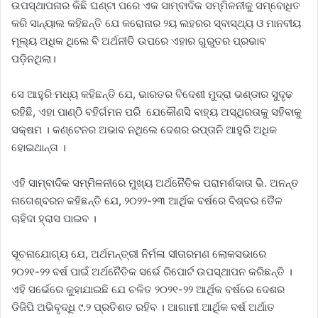
ଉପସ୍ଥାପନାର କିଛି ଘଣ୍ଟା ପରେ ଏକ ସାମ୍ବାଦିକ ସମ୍ମିଳନୀକୁ ସମ୍ବୋଧିତ
କରି ସାନ୍ୟାଲ କହିଛନ୍ତି ଯେ କରୋନାର ୨ୟ ଲହରର ସ୍ବାସ୍ଥ୍ୟ ଓ ମାନବୀୟ
ମୂଲ୍ୟ ଅଧିକ ଥିଲେ ବି ଅର୍ଥନୀତି ଉପରେ ଏହାର ଗୁରୁତର ପ୍ରଭାବ
ପଡ଼ିନଥିଲା।
ସେ ଆହୁରି ମଧ୍ୟ କହିଛନ୍ତି ଯେ, ଭାରତର ବିଦେଶୀ ମୁଦ୍ରା ଭଣ୍ଡାର ସୁଦୃଢ
ରହିଛି, ଏହା ପାଣ୍ଠି ବହିର୍ଗମନ ପରି ଯେକୌଣସି ବାହ୍ୟ ଅସ୍ଥିରତାକୁ ସହିବାକୁ
ସକ୍ଷମ । କଣ୍ଟେନର ଅଭାବ ନଥିଲେ ଦେଶର ରପ୍ତାନି ଆହୁରି ଅଧିକ
ହୋଇଥାନ୍ତା ।
ଏହି ସାମ୍ବାଦିକ ସମ୍ମିଳନୀରେ ମୁଖ୍ୟ ଅର୍ଥନୈତିକ ପରାମର୍ଶଦାତା ଭି. ଅନନ୍ତ
ନାଗେଶ୍ବରନ କହିଛନ୍ତି ଯେ, ୨୦୨୨-୨୩ ଆର୍ଥିକ ବର୍ଷରେ ବିଶ୍ବର ତୈଳ
ଚାହିଦା ହ୍ରାସ ପାଇବ ।
ସୂଚନାଯୋଗ୍ୟ ଯେ, ଅର୍ଥମନ୍ତ୍ରୀ ନିର୍ମଳା ସୀତାରମଣ ଲୋକସଭାରେ
୨୦୨୧-୨୨ ବର୍ଷ ପାଇଁ ଅର୍ଥନୈତିକ ସର୍ଭେ ରିପୋର୍ଟ ଉପସ୍ଥାପନ କରିଛନ୍ତି ।
ଏହି ସର୍ଭେରେ କୁହାଯାଇଛି ଯେ ଚଳିତ ୨୦୨୧-୨୨ ଆର୍ଥିକ ବର୍ଷରେ ଦେଶର
ଡିଜିପି ଅଭିବୃଦ୍ଧି ୯.୨ ପ୍ରତିଶତ ରହିବ । ଆଗାମୀ ଆର୍ଥିକ ବର୍ଷ ଅର୍ଥାତ