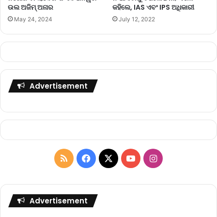
ଉଲ ଅଜିମ୍ ଅନାର
କହିଲେ, IAS ଏବଂ IPS ଅଧିକାରୀ
May 24, 2024
July 12, 2022
Advertisement
R
F
X
Y
I
S
a
o
n
S
c
u
s
Advertisement
e
T
t