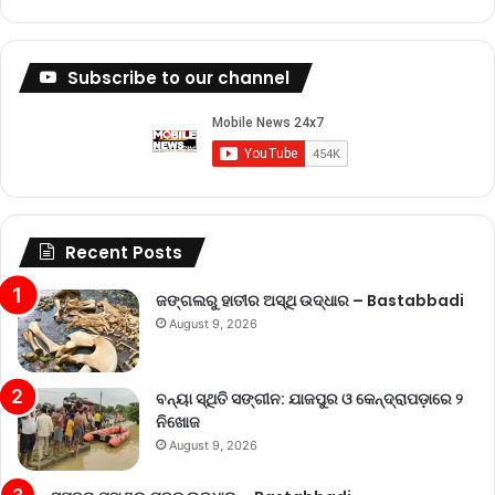
Subscribe to our channel
Recent Posts
ଜଙ୍ଗଲରୁ ହାତୀର ଅସ୍ଥି ଉଦ୍ଧାର – Bastabbadi
August 9, 2026
ବନ୍ୟା ସ୍ଥିତି ସଙ୍ଗୀନ: ଯାଜପୁର ଓ କେନ୍ଦ୍ରାପଡ଼ାରେ ୨
ନିଖୋଜ
August 9, 2026