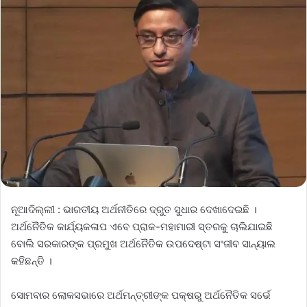
ନୂଆଦିଲ୍ଲୀ : ଭାରତୀୟ ଅର୍ଥନୀତିରେ ଦ୍ରୁତ ସୁଧାର ଦେଖାଦେଇଛି ।
ଅର୍ଥନୈତିକ କାର୍ଯ୍ୟକଳାପ ଏବେ ପ୍ରାକ-ମହାମାରୀ ସ୍ତରକୁ ଚାଲିଯାଇଛି
ବୋଲି ସରକାରଙ୍କ ପ୍ରମୁଖ ଅର୍ଥନୈତିକ ଉପଦେଷ୍ଟା ସଂଜୀବ ସାନ୍ୟାଲ
କହିଛନ୍ତି ।
ସୋମବାର ଲୋକସଭାରେ ଅର୍ଥମନ୍ତ୍ରୀଙ୍କ ପକ୍ଷରୁ ଅର୍ଥନୈତିକ ସର୍ଭେ