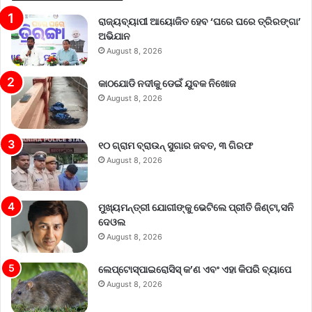
ରାଜ୍ୟବ୍ୟାପୀ ଆୟୋଜିତ ହେବ ‘ଘରେ ଘରେ ତ୍ରିରଙ୍ଗା’
ଅଭିଯାନ
August 8, 2026
କାଠଯୋଡି ନଦୀକୁ ଡେଇଁ ଯୁବକ ନିଖୋଜ
August 8, 2026
୧୦ ଗ୍ରାମ ବ୍ରାଉନ୍ ସୁଗାର ଜବତ, ୩ ଗିରଫ
August 8, 2026
ମୁଖ୍ୟମନ୍ତ୍ରୀ ଯୋଗୀଙ୍କୁ ଭେଟିଲେ ପ୍ରୀତି ଜିଣ୍ଟା,ସନି
ଦେଓଲ
August 8, 2026
ଲେପ୍ଟୋସ୍ପାଇରୋସିସ୍ କ’ଣ ଏବଂ ଏହା କିପରି ବ୍ୟାପେ
August 8, 2026