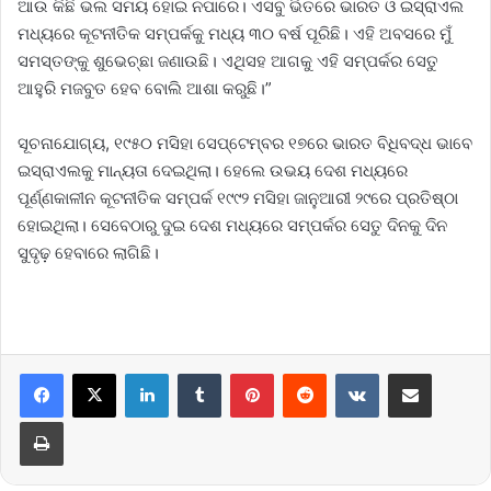
ଆଉ କିଛି ଭଲ ସମୟ ହୋଇ ନପାରେ। ଏସବୁ ଭିତରେ ଭାରତ ଓ ଇସ୍ରାଏଲ
ମଧ୍ୟରେ କୂଟନୀତିକ ସମ୍ପର୍କକୁ ମଧ୍ୟ ୩୦ ବର୍ଷ ପୂରିଛି। ଏହି ଅବସରେ ମୁଁ
ସମସ୍ତଙ୍କୁ ଶୁଭେଚ୍ଛା ଜଣାଉଛି। ଏଥିସହ ଆଗକୁ ଏହି ସମ୍ପର୍କର ସେତୁ
ଆହୁରି ମଜବୁତ ହେବ ବୋଲି ଆଶା କରୁଛି।”
ସୂଚନାଯୋଗ୍ୟ, ୧୯୫୦ ମସିହା ସେପ୍ଟେମ୍ବର ୧୭ରେ ଭାରତ ବିଧିବଦ୍ଧ ଭାବେ
ଇସ୍ରାଏଲକୁ ମାନ୍ୟତା ଦେଇଥିଲା। ହେଲେ ଉଭୟ ଦେଶ ମଧ୍ୟରେ
ପୂର୍ଣ୍ଣକାଳୀନ କୂଟନୀତିକ ସମ୍ପର୍କ ୧୯୯୨ ମସିହା ଜାନୁଆରୀ ୨୯ରେ ପ୍ରତିଷ୍ଠା
ହୋଇଥିଲା। ସେବେଠାରୁ ଦୁଇ ଦେଶ ମଧ୍ୟରେ ସମ୍ପର୍କର ସେତୁ ଦିନକୁ ଦିନ
ସୁଦୃଢ଼ ହେବାରେ ଲାଗିଛି।
LinkedIn
Tumblr
Pinterest
Reddit
VKontakte
Share via Email
Print