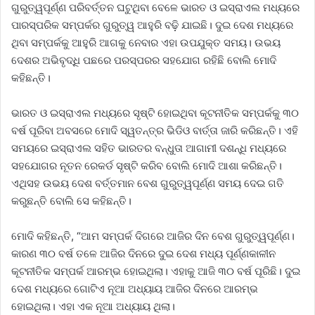
ଗୁରୁତ୍ୱପୂର୍ଣ୍ଣ ପରିବର୍ତ୍ତନ ଘଟୁଥିବା ବେଳେ ଭାରତ ଓ ଇସ୍ରାଏଲ ମଧ୍ୟରେ
ପାରସ୍ପରିକ ସମ୍ପର୍କର ଗୁରୁତ୍ୱ ଆହୁରି ବଢ଼ି ଯାଇଛି। ଦୁଇ ଦେଶ ମଧ୍ୟରେ
ଥିବା ସମ୍ପର୍କକୁ ଆହୁରି ଆଗକୁ ନେବାର ଏହା ଉପଯୁକ୍ତ ସମୟ। ଉଭୟ
ଦେଶର ଅଭିବୃଦ୍ଧି ପଛରେ ପରସ୍ପରର ସହଯୋଗ ରହିଛି ବୋଲି ମୋଦି
କହିଛନ୍ତି।
ଭାରତ ଓ ଇସ୍ରାଏଲ ମଧ୍ୟରେ ସୃଷ୍ଟି ହୋଇଥିବା କୂଟନୀତିକ ସମ୍ପର୍କକୁ ୩୦
ବର୍ଷ ପୂରିବା ଅବସରେ ମୋଦି ସ୍ୱତନ୍ତ୍ର ଭିଡିଓ ବାର୍ତ୍ତା ଜାରି କରିଛନ୍ତି। ଏହି
ସମୟରେ ଇସ୍ରାଏଲ ସହିତ ଭାରତର ବନ୍ଧୁତା ଆଗାମୀ ଦଶନ୍ଧି ମଧ୍ୟରେ
ସହଯୋଗର ନୂତନ ରେକର୍ଡ ସୃଷ୍ଟି କରିବ ବୋଲି ମୋଦି ଆଶା କରିଛନ୍ତି।
ଏଥିସହ ଉଭୟ ଦେଶ ବର୍ତ୍ତମାନ ବେଶ ଗୁରୁତ୍ୱପୂର୍ଣ୍ଣ ସମୟ ଦେଇ ଗତି
କରୁଛନ୍ତି ବୋଲି ସେ କହିଛନ୍ତି।
ମୋଦି କହିଛନ୍ତି, “ଆମ ସମ୍ପର୍କ ଦିଗରେ ଆଜିର ଦିନ ବେଶ ଗୁରୁତ୍ୱପୂର୍ଣ୍ଣ।
କାରଣ ୩୦ ବର୍ଷ ତଳେ ଆଜିର ଦିନରେ ଦୁଇ ଦେଶ ମଧ୍ୟ ପୂର୍ଣ୍ଣକାଳୀନ
କୂଟନୀତିକ ସମ୍ପର୍କ ଆରମ୍ଭ ହୋଇଥିଲା। ଏହାକୁ ଆଜି ୩୦ ବର୍ଷ ପୂରିଛି। ଦୁଇ
ଦେଶ ମଧ୍ୟରେ ଗୋଟିଏ ନୂଆ ଅଧ୍ୟାୟ ଆଜିର ଦିନରେ ଆରମ୍ଭ
ହୋଇଥିଲା। ଏହା ଏକ ନୂଆ ଅଧ୍ୟାୟ ଥିଲା।