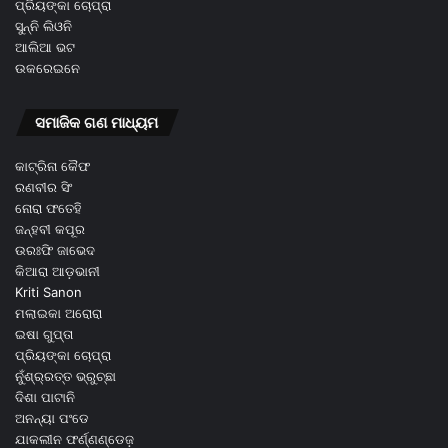
ପ୍ରିୟଙ୍କା ଚୋପ୍ରା
ସୁନ୍ନି ଲିଓନି
ଆଲିଆ ଭଟ
ଉକରେଇନେ
ସମାଜିକ ଗଣ ମାଧ୍ୟମ
କାଟ୍ରିନା କୈଫ
ରଣବୀର ସିଂ
ନୋରା ଫତେହି
ଜନ୍ହବୀ କପୂର
ଉରଃଫି ଜାଭେଦ
କିଆରା ଆଡ଼ଭାନୀ
Kriti Sanon
ମଲାଇକା ଅରୋରା
ଇଷା ଗୁପ୍ତା
ପ୍ରିୟଙ୍କା ଚୋପ୍ରା
ନୁଁଶ୍ର୍ରତ୍ତ ଭ୍ରୁଚ୍ଛା
ଦିଶା ପାଟାନି
ଅନନ୍ୟା ପଂଡେ
ଯାକଲୀନ ଫର୍ଣ୍ଣଣ୍ଡେଜ଼