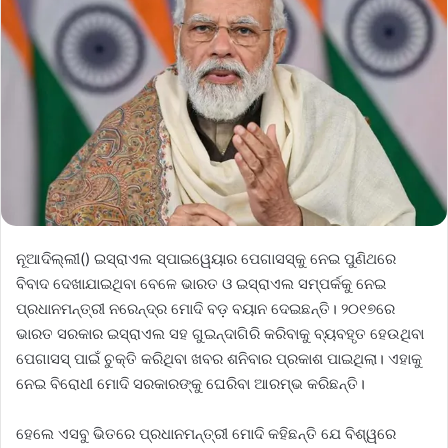
ନୂଆଦିଲ୍ଲୀ() ଇସ୍ରାଏଲ ସ୍ପାଇୱେୟାର ପେଗାସସ୍‌କୁ ନେଇ ପୁଣିଥରେ
ବିବାଦ ଦେଖାଯାଇଥିବା ବେଳେ ଭାରତ ଓ ଇସ୍ରାଏଲ ସମ୍ପର୍କକୁ ନେଇ
ପ୍ରଧାନମନ୍ତ୍ରୀ ନରେନ୍ଦ୍ର ମୋଦି ବଡ଼ ବୟାନ ଦେଇଛନ୍ତି। ୨୦୧୭ରେ
ଭାରତ ସରକାର ଇସ୍ରାଏଲ ସହ ଗୁଇନ୍ଦାଗିରି କରିବାକୁ ବ୍ୟବହୃତ ହେଉଥିବା
ପେଗାସସ୍‌ ପାଇଁ ଚୁକ୍ତି କରିଥିବା ଖବର ଶନିବାର ପ୍ରକାଶ ପାଇଥିଲା। ଏହାକୁ
ନେଇ ବିରୋଧୀ ମୋଦି ସରକାରଙ୍କୁ ଘେରିବା ଆରମ୍ଭ କରିଛନ୍ତି।
ହେଲେ ଏସବୁ ଭିତରେ ପ୍ରଧାନମନ୍ତ୍ରୀ ମୋଦି କହିଛନ୍ତି ଯେ ବିଶ୍ୱରେ