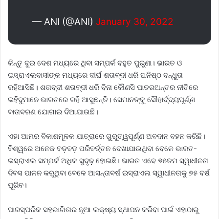
— ANI (@ANI)
January 30, 2022
କିନ୍ତୁ ଦୁଇ ଦେଶ ମଧ୍ୟରେ ଥିବା ସମ୍ପର୍କ ବହୁତ ପୁରୁଣା। ଭାରତ ଓ
ଇସ୍ରାଏଲବାସୀଙ୍କ ମଧ୍ୟରେ ଦୀର୍ଘ ଶତାବ୍ଦୀ ଧରି ଘନିଷ୍ଠ ବନ୍ଧୁତା
ରହିଆସିଛି। ଶତାବ୍ଦୀ ଶତାବ୍ଦୀ ଧରି ବିନା କୌଣସି ପାତରଅନ୍ତର ନୀତିରେ
ଇହିଦୁମାନେ ଭାରତରେ ରହି ଆସୁଛନ୍ତି। ସେମାନଙ୍କୁ ସୌହାର୍ଦ୍ଦ୍ୟପୂର୍ଣ୍ଣ
ବାତାବରଣ ଯୋଗାଇ ଦିଆଯାଉଛି।
ଏହା ଆମର ବିକାଶମୂଳକ ଯାତ୍ରାରେ ଗୁରୁତ୍ୱପୂର୍ଣ୍ଣ ଅବଦାନ ବହନ କରିଛି।
ବିଶ୍ୱରେ ଅନେକ ବଡ଼ବଡ଼ ପରିବର୍ତ୍ତନ ଦେଖାଯାଉଥିବା ବେଳେ ଭାରତ-
ଇସ୍ରାଏଲ ସମ୍ପର୍କ ଅଧିକ ସୁଦୃଢ଼ ହୋଇଛି। ଭାରତ ଏବେ ୭୫ତମ ସ୍ୱାଧୀନତା
ଦିବସ ପାଳନ କରୁଥିବା ବେଳେ ଆସନ୍ତାବର୍ଷ ଇସ୍ରାଏଲ ସ୍ୱାଧୀନତାକୁ ୭୫ ବର୍ଷ
ପୂରିବ।
ପାରସ୍ପରିକ ସହଭାଗିତାର ନୂଆ ଲକ୍ଷ୍ୟ ସ୍ଥାପନ କରିବା ପାଇଁ ଏହାଠାରୁ