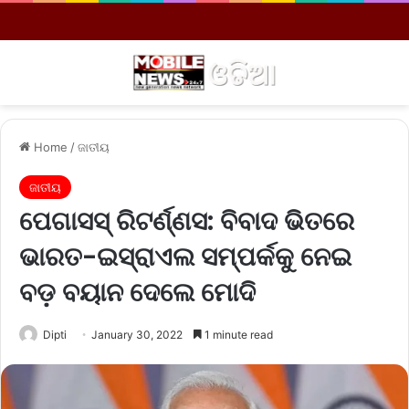
Menu
S
Home
/
ଜାତୀୟ
ଜାତୀୟ
ପେଗାସସ୍‌ ରିଟର୍ଣ୍ଣସ: ବିବାଦ ଭିତରେ
ଭାରତ-ଇସ୍ରାଏଲ ସମ୍ପର୍କକୁ ନେଇ
ବଡ଼ ବୟାନ ଦେଲେ ମୋଦି
Dipti
January 30, 2022
1 minute read