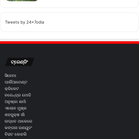
Tweets by 24x7odia
ଟ୍ରେଣ୍ଡିଂ
ସିନେମା
ପାର୍ଲିଆମେଣ୍ଟ
କ୍ରିକେଟ
ନରେନ୍ଦ୍ର ମୋଦି
ଅନୁଷ୍କା ଶର୍ମା
ଏଲୋନ ମୁଷ୍କ
ଶହରୁକ୍ଷ ଖାଁ
ଉଦ୍ଧବ ଥାକେରେ
କଙ୍ଗନା ରଣୟୁତଂ
ବିରାଟ କୋହଲି