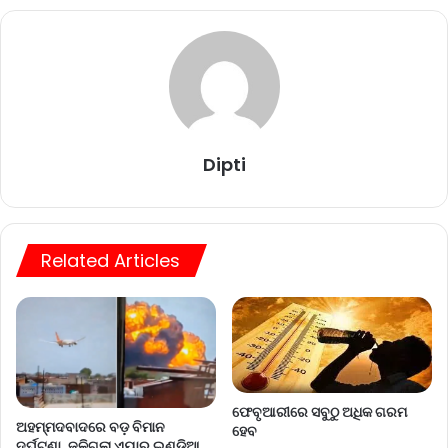
Dipti
Related Articles
ଫେବୃଆରୀରେ ସବୁଠୁ ଅଧିକ ଗରମ
ଅହମ୍ମଦବାଦରେ ବଡ଼ ବିମାନ
ହେବ
ଦୁର୍ଘଟଣା, ଜଳିଗଲା ଏୟାର ଇଣ୍ଡିଆ