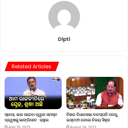
Dipti
Related Articles
ସ୍ନେହ, ଭଲ ପାଇବା ଦ୍ୱାର ସମସ୍ତ
ବିହାର ବିଧାନସଭା ବାଚସ୍ପତି ପଦରୁ
ଦ୍ୱେଷକୁ ଭାଙ୍ଗିହେବ : ରାହୁଲ
ଇସ୍ତଫା ଦେଲେ ବିଜୟ ସିହ୍ନା
April 28, 2025
August 24, 2022