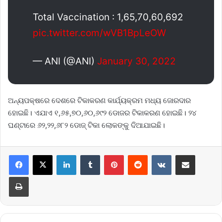
Total Vaccination : 1,65,70,60,692
pic.twitter.com/wVB1BpLeOW
— ANI (@ANI)
January 30, 2022
ଅନ୍ୟପକ୍ଷରେ ଦେଶରେ ଟିକାକରଣ କାର୍ଯ୍ୟକ୍ରମ ମଧ୍ୟ ଜୋରଦାର
ହୋଇଛି। ଏଯାଏ ୧,୬୫,୭୦,୬୦,୬୯୨ ଡୋଜର ଟିକାକରଣ ହୋଇଛି। ୨୪
ଘଣ୍ଟାରେ ୬୨,୨୨,୬୮୨ ଡୋଜ୍‌ ଟିକା ଲୋକଙ୍କୁ ଦିଆଯାଇଛି।
LinkedIn
Tumblr
Pinterest
Reddit
VKontakte
Share via Email
Print