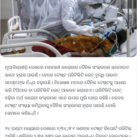
ନୂଆଦିଲ୍ଲୀ() ଦେଶରେ ମହାମାରୀ କରୋନାର ଦୈନିକ ସଂକ୍ରମଣ କ୍ରମାଗତ
ଭାବେ ହ୍ରାସ ପାଉଛି। ହେଲେ ଟେଷ୍ଟ ପଜିଟିଭିଟି ରେଟ୍‌ ବୃଦ୍ଧି ପାଇବା
ସମସ୍ତଙ୍କ ଚିନ୍ତା ବଢ଼ାଉଛି। ବିଶେଷଜ୍ଞ ମତରେ ଦୈନିକ ଟେଷ୍ଟକୁ ଆଧାର
କରି ଟିପିଆର ବା ପଜିଟିଭିଟି ରେଟ୍‌ ଆକଳନ କରାଯାଏ। ପଜିଟିଭିଟି ରେଟ୍‌
ବଢ଼ିବା ଅର୍ଥ କରୋନା ସଂକ୍ରମଣ ଏବେ ଉପର ମୁହାଁ ହୋଇ ରହିଛି। କେବଳ
ଟେଷ୍ଟ ସଂଖ୍ୟା କମିଥିବାରୁ ଦୈନିକ ସଂକ୍ରମଣ ହ୍ରାସ ପାଉଛି ବୋଲି
ସେମାନେ କହିଛନ୍ତି।
୨୪ ଘଣ୍ଟା ମଧ୍ୟରେ ଦେଶରେ ୨,୩୪,୨୮୧ ଜଣଙ୍କ ଟେଷ୍ଟ ରିପୋର୍ଟ ପଜିଟିଭ
ଆସିଛି। ଶନିବାର ୨,୩୫,୫୩୨ ଜଣ କରୋନା ଆକ୍ରାନ୍ତ ଚିହ୍ନଟ ହୋଇଥିଲେ।