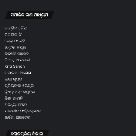
ସମାଜିକ ଗଣ ମାଧ୍ୟମ
କାଟ୍ରିନା କୈଫ
ରଣବୀର ସିଂ
ନୋରା ଫତେହି
ଜନ୍ହବୀ କପୂର
ଉରଃଫି ଜାଭେଦ
କିଆରା ଆଡ଼ଭାନୀ
Kriti Sanon
ମଲାଇକା ଅରୋରା
ଇଷା ଗୁପ୍ତା
ପ୍ରିୟଙ୍କା ଚୋପ୍ରା
ନୁଁଶ୍ର୍ରତ୍ତ ଭ୍ରୁଚ୍ଛା
ଦିଶା ପାଟାନି
ଅନନ୍ୟା ପଂଡେ
ଯାକଲୀନ ଫର୍ଣ୍ଣଣ୍ଡେଜ଼
ଉର୍ବଶୀ ରାଉତେଲା
ଲୋକପ୍ରିୟ ବିଭାଗ