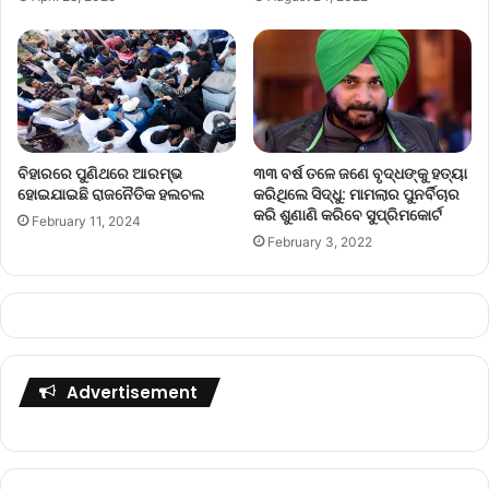
ବିହାରରେ ପୁଣିଥରେ ଆରମ୍ଭ
୩୩ ବର୍ଷ ତଳେ ଜଣେ ବୃଦ୍ଧଙ୍କୁ ହତ୍ୟା
ହୋଇଯାଇଛି ରାଜନୈତିକ ହଲଚଲ
କରିଥିଲେ ସିଦ୍ଧୁ: ମାମଲାର ପୁନର୍ବିଚାର
କରି ଶୁଣାଣି କରିବେ ସୁପ୍ରିମକୋର୍ଟ
February 11, 2024
February 3, 2022
Advertisement