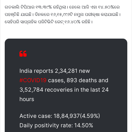
ଗତକାଲି ଟିପିଆର ୧୩.୩୯% ରହିଥିଲା। ହେଲେ ଆଜି ଏହା ୧୪.୫୦%ରେ
ପହଞ୍ଚିଛି ଯାଇଛି। ଦିନକରେ ୧୬,୧୫,୯୯୬ଟି ନମୁନା ପରୀକ୍ଷା କରାଯାଇଛି।
ସେହିପରି ସାପ୍ତାହିକ ପଜିଟିଭିଟି ରେଟ୍‌ ୧୬.୪୦% ରହିଛି।
India reports 2,34,281 new
#COVID19
cases, 893 deaths and
3,52,784 recoveries in the last 24
hours
Active case: 18,84,937(4.59%)
Daily positivity rate: 14.50%