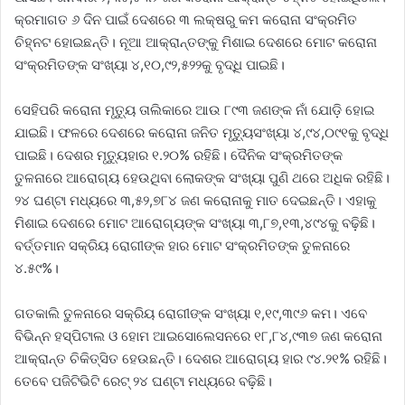
କ୍ରମାଗତ ୬ ଦିନ ପାଇଁ ଦେଶରେ ୩ ଲକ୍ଷରୁ କମ କରୋନା ସଂକ୍ରମିତ
ଚିହ୍ନଟ ହୋଇଛନ୍ତି। ନୂଆ ଆକ୍ରାନ୍ତଙ୍କୁ ମିଶାଇ ଦେଶରେ ମୋଟ କରୋନା
ସଂକ୍ରମିତଙ୍କ ସଂଖ୍ୟା ୪,୧୦,୯୨,୫୨୨କୁ ବୃଦ୍ଧି ପାଇଛି।
ସେହିପରି କରୋନା ମୃତ୍ୟୁ ତାଲିକାରେ ଆଉ ୮୯୩ ଜଣଙ୍କ ନାଁ ଯୋଡ଼ି ହୋଇ
ଯାଇଛି। ଫଳରେ ଦେଶରେ କରୋନା ଜନିତ ମୃତ୍ୟୁସଂଖ୍ୟା ୪,୯୪,୦୯୧କୁ ବୃଦ୍ଧି
ପାଇଛି। ଦେଶର ମୃତ୍ୟୁହାର ୧.୨୦% ରହିଛି। ଦୈନିକ ସଂକ୍ରମିତଙ୍କ
ତୁଳନାରେ ଆରୋଗ୍ୟ ହେଉଥିବା ଲୋକଙ୍କ ସଂଖ୍ୟା ପୁଣି ଥରେ ଅଧିକ ରହିଛି।
୨୪ ଘଣ୍ଟା ମଧ୍ୟରେ ୩,୫୨,୭୮୪ ଜଣ କରୋନାକୁ ମାତ ଦେଇଛନ୍ତି। ଏହାକୁ
ମିଶାଇ ଦେଶରେ ମୋଟ ଆରୋଗ୍ୟଙ୍କ ସଂଖ୍ୟା ୩,୮୭,୧୩,୪୯୪କୁ ବଢ଼ିଛି।
ବର୍ତ୍ତମାନ ସକ୍ରିୟ ରୋଗୀଙ୍କ ହାର ମୋଟ ସଂକ୍ରମିତଙ୍କ ତୁଳନାରେ
୪.୫୯%।
ଗତକାଲି ତୁଳନାରେ ସକ୍ରିୟ ରୋଗୀଙ୍କ ସଂଖ୍ୟା ୧,୧୯,୩୯୬ କମ। ଏବେ
ବିଭିନ୍ନ ହସ୍ପିଟାଲ ଓ ହୋମ ଆଇସୋଲେସନରେ ୧୮,୮୪,୯୩୭ ଜଣ କରୋନା
ଆକ୍ରାନ୍ତ ଚିକିତ୍ସିତ ହେଉଛନ୍ତି। ଦେଶର ଆରୋଗ୍ୟ ହାର ୯୪.୨୧% ରହିଛି।
ତେବେ ପଜିଟିଭିଟି ରେଟ୍ ୨୪ ଘଣ୍ଟା ମଧ୍ୟରେ ବଢ଼ିଛି।