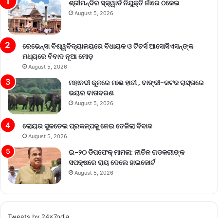
ଶ୍ରୀମନ୍ଦିର ସ୍କ୍ୱାର୍ଡ ନିଯୁକ୍ତି ନାଁରେ ଠକେଇ
August 5, 2026
ରେଭେନ୍ସା ବିଶ୍ୱବିଦ୍ୟାଳୟରେ ବିଧାୟକ ଓ ଟିଚର୍ସ ଆସୋସିଏସନ୍‌ଙ୍କ
ମଧ୍ୟରେ ବିବାଦ ନୂଆ ମୋଡ଼
August 5, 2026
ମହାନଦୀ କୂଳରେ ମାଈ ହାତୀ , ବାଙ୍କୀ-କଟକ ରାସ୍ତାରେ
ଭୟର ବାତାବରଣ
August 5, 2026
ଲୋୟର ସୁକତେଲ ପ୍ରକଳ୍ପକୁ ନେଇ ତେଜିଲା ବିବାଦ
August 5, 2026
ଇ-୨୦ ଡିପଫେକ୍ ମାମଲା: ନୀତିନ ଗଡକରୀଙ୍କ
ସପକ୍ଷରେ ରାୟ ଦେଲେ ହାଇକୋର୍ଟ
August 5, 2026
Tweets by 24x7odia