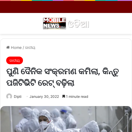
Menu
S
Home
/
ଜାତୀୟ
ଜାତୀୟ
ପୁଣି ଦୈନିକ ସଂକ୍ରମଣ କମିଲା, କିନ୍ତୁ
ପଜିଟିଭିଟି ରେଟ୍‌ ବଢ଼ିଲା
Dipti
January 30, 2022
1 minute read