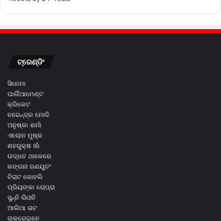
ଟ୍ରେଣ୍ଡିଂ
ସିନେମା
ପାର୍ଲିଆମେଣ୍ଟ
କ୍ରିକେଟ
ନରେନ୍ଦ୍ର ମୋଦି
ଅନୁଷ୍କା ଶର୍ମା
ଏଲୋନ ମୁଷ୍କ
ଶହରୁକ୍ଷ ଖାଁ
ଉଦ୍ଧବ ଥାକେରେ
କଙ୍ଗନା ରଣୟୁତଂ
ବିରାଟ କୋହଲି
ପ୍ରିୟଙ୍କା ଚୋପ୍ରା
ସୁନ୍ନି ଲିଓନି
ଆଲିଆ ଭଟ
ଉକରେଇନେ