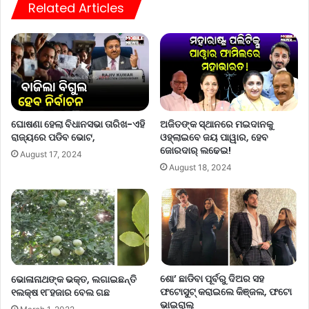
Related Articles
ଘୋଷଣା ହେଲା ବିଧାନସଭା ତାରିଖ-ଏହି
ଅଜିତଙ୍କ ସ୍ଥାନରେ ମଇଦାନକୁ
ରାଜ୍ୟରେ ପଡିବ ଭୋଟ,
ଓହ୍ଲାଇବେ ଜୟ ପାୱାର, ହେବ
ଜୋରଦାର୍ ଲଢେଇ!
August 17, 2024
August 18, 2024
ଶୋ’ ଛାଡିବା ପୂର୍ବରୁ ଦିଅର ସହ
ଭୋଳାନାଥଙ୍କ ଭକ୍ତ, ଲଗାଇଛନ୍ତି
ଫଟୋସୁଟ୍‌ କରାଇଲେ କିଞ୍ଜଲ, ଫଟୋ
୧ଲକ୍ଷ ୧୮ହଜାର ବେଲ ଗଛ
ଭାଇରାଲ୍‌