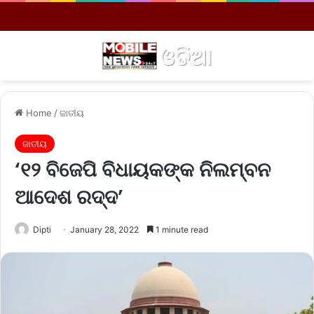
Menu
S
Home
/
ଜାତୀୟ
ଜାତୀୟ
‘୧୨ ବିଜେପି ବିଧାୟକଙ୍କ ନିଲମ୍ବନ
ଆଦେଶ ରଦ୍ଦ’
Dipti
January 28, 2022
1 minute read