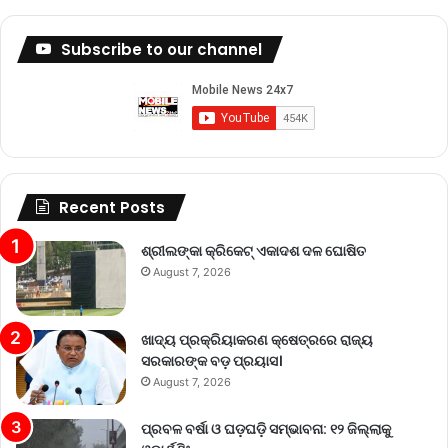
Subscribe to our channel
Recent Posts
ଶ୍ରୀଲଙ୍କା କ୍ରିକେଟ୍‌ ଏକାଦଶ ଦଳ ଘୋଷିତ
August 7, 2026
ଖାଦ୍ୟ ପ୍ରକ୍ରିୟାକରଣ କ୍ଷେତ୍ରରେ ରାଜ୍ୟ
ସରକାରଙ୍କ ବଡ଼ ପ୍ରୟାସ।
August 7, 2026
ପ୍ରବଳ ବର୍ଷା ଓ ଘଡ଼ଘଡ଼ି ସମ୍ଭାବନା: ୧୨ ଜିଲ୍ଲାକୁ