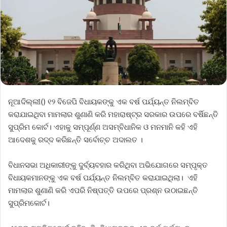
ନୂଆଦିଲ୍ଲୀ() ୧୨ ବିଜେପି ବିଧାୟକଙ୍କୁ ଏକ ବର୍ଷ ପର୍ଯ୍ୟନ୍ତ ନିଲମ୍ବିତ
କରାଯାଇଥିବା ମାମଲାର ଶୁଣାଣି କରି ମହାରାଷ୍ଟ୍ର ସରକାର ଉପରେ ବର୍ଷିଛନ୍ତି
ସୁପ୍ରିମ କୋର୍ଟ। ଏହାକୁ ସମ୍ପୂର୍ଣ୍ଣ ଅସମ୍ବିଧାନିକ ଓ ମନମାନି କହି ଏହି
ଆଦେଶକୁ ରଦ୍ଦ କରିଛନ୍ତି ସର୍ବୋଚ୍ଚ ଅଦାଲତ ।
ବିଧାନସଭା ଅଧିକାରୀଙ୍କୁ ଦୁର୍ବ୍ୟବହାର କରିଥିବା ଅଭିଯୋଗରେ ସମ୍ପୃକ୍ତ
ବିଧାୟକମାନଙ୍କୁ ଏକ ବର୍ଷ ପର୍ଯ୍ୟନ୍ତ ନିଲମ୍ବିତ କରାଯାଇଥିଲା। ଏହି
ମାମଲାର ଶୁଣାଣି କରି ଏପରି ନିଷ୍ପତ୍ତି ଉପରେ ପ୍ରଶ୍ନ ଉଠାଇଛନ୍ତି
ସୁପ୍ରିମକୋର୍ଟ।