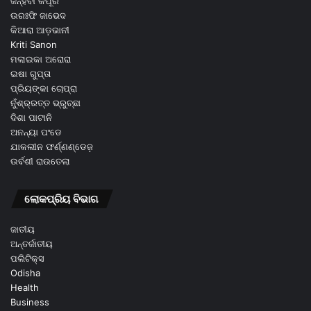
ଜନ୍ହବୀ କପୂର
ଉରଃଫି ଜାଭେଦ
କିଆରା ଆଡ଼ଭାନୀ
Kriti Sanon
ମଲାଇକା ଅରୋରା
ଇଷା ଗୁପ୍ତା
ପ୍ରିୟଙ୍କା ଚୋପ୍ରା
ନୁଁଶ୍ର୍ରତ୍ତ ଭ୍ରୁଚ୍ଛା
ଦିଶା ପାଟାନି
ଅନନ୍ୟା ପଂଡେ
ଯାକଲୀନ ଫର୍ଣ୍ଣଣ୍ଡେଜ଼
ଉର୍ବଶୀ ରାଉତେଲା
ଲୋକପ୍ରିୟ ବିଭାଗ
ଜାତୀୟ
ଅନ୍ତର୍ଜାତୀୟ
ପଲିଟିକ୍ସ
Odisha
Health
Business