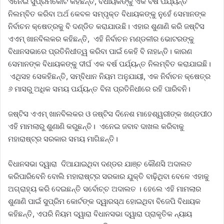
ଏନେଇ ସୁପ୍ରିମକୋର୍ଟ କହିଛନ୍ତି, ବିଧାୟକଙ୍କୁ ଏକ ବର୍ଷ ପର୍ଯ୍ୟନ୍ତ
ନିଲମ୍ବିତ କରିବା ଅର୍ଥ କେବଳ ସମ୍ପୃକ୍ତ ବିଧାୟକଙ୍କୁ ନୁହେଁ ସେମାନଙ୍କ
ନିର୍ବାଚନ କ୍ଷେତ୍ରକୁ ବି ଦଣ୍ଡିତ କରାଯାଉଛି। ଏହାର ଶୁଣାଣି କରି ଜଷ୍ଟିସ
ଏଏମ୍‌ ଖାନବିଲକର କହିଛନ୍ତି, ଏହି ନିର୍ବାଚନ ମଣ୍ଡଳୀର ଭୋଟରଙ୍କୁ
ବିଧାନସଭାରେ ପ୍ରତିନିଧୀତ୍ୱ କରିବା ପାଇଁ କେହି ବି ନାହାନ୍ତି। କାରଣ
ସେମାନଙ୍କ ବିଧାୟକଙ୍କୁ ଦୀର୍ଘ ଏକ ବର୍ଷ ପର୍ଯ୍ୟନ୍ତ ନିଲମ୍ବିତ କରାଯାଇଛି।
ଏଥିସହ ସେକହିଛନ୍ତି, ସମ୍ବିଧାନ ନିୟମ ଅନୁଯାୟୀ, ଏକ ନିର୍ବାଚନ କ୍ଷେତ୍ର
୬ ମାସରୁ ଅଧିକ ସମୟ ପର୍ଯ୍ୟନ୍ତ ବିନା ପ୍ରତିନିଧୀରେ ରହି ପାରିବନି।
ଜଷ୍ଟିସ ଏଏମ୍‌ ଖାନବିଲକର ଓ ଜଷ୍ଟିସ ଦିନେଶ ମାହେଶ୍ୱରୀଙ୍କ ଖଣ୍ଡପୀଠ
ଏହି ମାମଲାରୁ ଶୁଣାଣି କରୁଛନ୍ତି। ଏନେଇ ଜବାବ ଦାଖଲ କରିବାକୁ
ମହାରାଷ୍ଟ୍ର ସରକାର ସମୟ ମାଗିଛନ୍ତି।
ବିଧାନସଭା ଦ୍ୱାରା ଦିଆଯାଇଥିବା ଦଣ୍ଡର ଯାଞ୍ଚ କୌଣସି ଅଦାଲତ
କରିପାରିବେନି ବୋଲି ମହାରାଷ୍ଟ୍ର ସରକାର ଯୁକ୍ତି ବାଢ଼ିଥିବା ବେଳେ ଏହାକୁ
ଅଗ୍ରାହ୍ୟ କରି ଦେଇଛନ୍ତି ସର୍ବୋଚ୍ଚ ଅଦାଲତ । ହେଲେ ଏହି ମାମଲାର
ଶୁଣାଣି ପାଇଁ ସୁପ୍ରିମ କୋର୍ଟଙ୍କ ଦ୍ୱାରସ୍ଥ ହୋଇଥିବା ବିଜେପି ବିଧାୟକ
କହିଛନ୍ତି, ଏପରି ନିୟମ ଦ୍ୱାରା ବିଧାନସଭା ଦ୍ୱାରା ପ୍ରାକୃତିକ ନ୍ୟାୟ