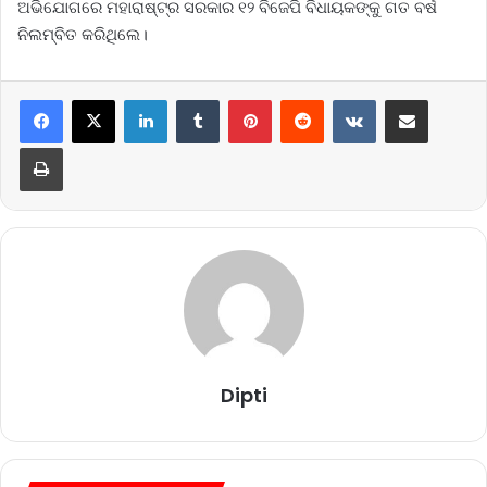
ଅଭିଯୋଗରେ ମହାରାଷ୍ଟ୍ର ସରକାର ୧୨ ବିଜେପି ବିଧାୟକଙ୍କୁ ଗତ ବର୍ଷ
ନିଲମ୍ବିତ କରିଥିଲେ।
LinkedIn
Tumblr
Pinterest
Reddit
VKontakte
Share via Email
Print
Dipti