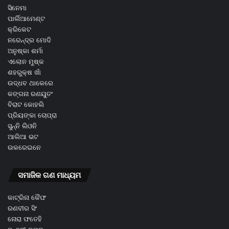
ସିନେମା
ପାର୍ଲିଆମେଣ୍ଟ
କ୍ରିକେଟ
ନରେନ୍ଦ୍ର ମୋଦି
ଅନୁଷ୍କା ଶର୍ମା
ଏଲୋନ ମୁଷ୍କ
ଶହରୁକ୍ଷ ଖାଁ
ଉଦ୍ଧବ ଥାକେରେ
କଙ୍ଗନା ରଣୟୁତଂ
ବିରାଟ କୋହଲି
ପ୍ରିୟଙ୍କା ଚୋପ୍ରା
ସୁନ୍ନି ଲିଓନି
ଆଲିଆ ଭଟ
ଉକରେଇନେ
ସମାଜିକ ଗଣ ମାଧ୍ୟମ
କାଟ୍ରିନା କୈଫ
ରଣବୀର ସିଂ
ନୋରା ଫତେହି