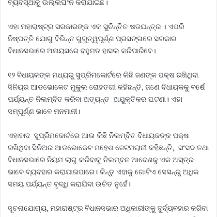
ବ୍ୟବସ୍ଥାକୁ ଉଲ୍ଲଘଂନ କରାଯାଇଛି।
ଏହା ମହାରାଷ୍ଟ୍ର ସରକାରଙ୍କ ଏକ ସୁଚିନ୍ତିତ ଷଡଯନ୍ତ୍ର । ଏପରି
ନିଷ୍ପତ୍ତି ଯୋଗୁ ବିଭିନ୍ନ ଗୁରୁତ୍ୱପୂର୍ଣ୍ଣ ପ୍ରସଙ୍ଗରେ ସରକାର
ବିଧାନସଭାରେ ଅନାୟସରେ ବହୁମତ ହାସଲ କରିପାରିବେ।
୧୨ ବିଧାୟକଙ୍କ ମଧ୍ୟରୁ ସୁପ୍ରିମକୋର୍ଟରେ କିଛି ଜଣଙ୍କ ପକ୍ଷ ରଖିଥିବା
ସିନିୟର ଆଡଭୋକେଟ ମୁକୁଲ ରୋହତଗୀ କହିଛନ୍ତି, ଜଣେ ବିଧାୟକକୁ ବର୍ଷେ
ପର୍ଯ୍ୟନ୍ତ ନିଲମ୍ବିତ କରିବା ଅତ୍ୟନ୍ତ ଅଯୁକ୍ତିକର ଘଟଣା। ଏହା
ସମ୍ପୂର୍ଣ୍ଣ ଭାବେ ମନମାନୀ।
ଏହାବାଦ ସୁପ୍ରିମକୋର୍ଟରେ ଆଉ କିଛି ନିଲମ୍ବିତ ବିଧାୟକଙ୍କ ପକ୍ଷ
ରଖିଥିବା ସିନିଅର ଆଡଭୋକେଟ ମହେଶ ଜେଟମଲାନୀ କହିଛନ୍ତି, ସଂସଦ ତଥା
ବିଧାନସଭାରେ ନିୟମ ଲାଗୁ କରିବାକୁ ନିଲମ୍ବନ ଆଦେଶକୁ ଏକ ଅସ୍ତ୍ର
ଭାବେ ବ୍ୟବହାର କରାଯାଇପାରେ। କିନ୍ତୁ ଏହାକୁ ଗୋଟିଏ ସେସନ୍‌ରୁ ଅଧିକ
ସମୟ ପର୍ଯ୍ୟନ୍ତ ବୃଦ୍ଧି କରାଯିବା ଉଚିତ ନୁହେଁ।
ସୂଚନାଯୋଗ୍ୟ, ମହାରାଷ୍ଟ୍ର ବିଧାନସଭାର ଅଧିକାରୀଙ୍କୁ ଦୁର୍ବ୍ୟବହାର କରିବା