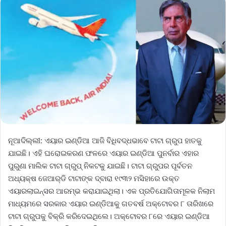
ନୂଆଦିଲ୍ଲୀ: ଏୟାର ଇଣ୍ଡିଆ ଆଜି ବିଧିବଦ୍ଧଭାବେ ଟାଟା ଗ୍ରୁପ ହାତକୁ
ଯାଇଛି। ଏହି ଘରୋଇକରଣ ଫଳରେ ଏୟାର ଇଣ୍ଡିଆ ପୁନର୍ବାର ଏହାର
ପୁରୁଣା ମାଲିକ ଟାଟା ଗ୍ରୁପ୍ ନିକଟକୁ ଯାଇଛି। ଟାଟା ଗ୍ରୁପର ପୂର୍ବତନ
ଅଧ୍ୟକ୍ଷ ଜେଆର୍‌ଡି ଟାଟାଙ୍କ ଦ୍ବାରା ୧୯୩୨ ମସିହାରେ ଉକ୍ତ
ଏୟାରଲାଇନ୍ସର ଆରମ୍ଭ କରାଯାଇଥିଲା। ଏକ ପ୍ରତିଯୋଗିତାମୂଳକ ନିଲାମ
ମାଧ୍ୟମରେ ସରକାର ଏୟାର ଇଣ୍ଡିଆକୁ ଗତବର୍ଷ ଅକ୍ଟୋବର ୮ ତାରିଖରେ
ଟାଟା ଗ୍ରୁପକୁ ବିକ୍ରି କରିଦେଇଥିଲେ। ଅକ୍ଟୋବର ୮ରେ ଏୟାର ଇଣ୍ଡିଆ