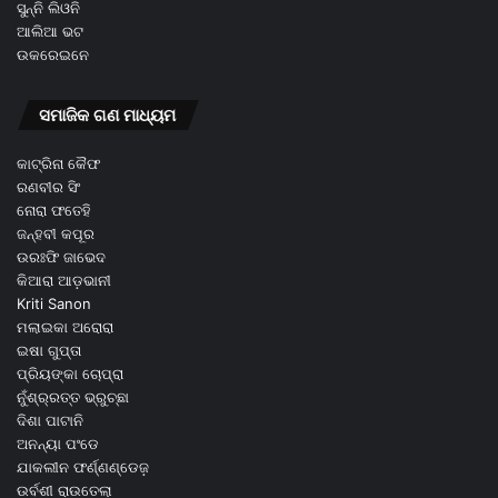
ସୁନ୍ନି ଲିଓନି
ଆଲିଆ ଭଟ
ଉକରେଇନେ
ସମାଜିକ ଗଣ ମାଧ୍ୟମ
କାଟ୍ରିନା କୈଫ
ରଣବୀର ସିଂ
ନୋରା ଫତେହି
ଜନ୍ହବୀ କପୂର
ଉରଃଫି ଜାଭେଦ
କିଆରା ଆଡ଼ଭାନୀ
Kriti Sanon
ମଲାଇକା ଅରୋରା
ଇଷା ଗୁପ୍ତା
ପ୍ରିୟଙ୍କା ଚୋପ୍ରା
ନୁଁଶ୍ର୍ରତ୍ତ ଭ୍ରୁଚ୍ଛା
ଦିଶା ପାଟାନି
ଅନନ୍ୟା ପଂଡେ
ଯାକଲୀନ ଫର୍ଣ୍ଣଣ୍ଡେଜ଼
ଉର୍ବଶୀ ରାଉତେଲା