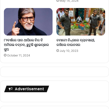
May 14, 2024
୮୨ବର୍ଷରେ ପାଦ ଥାପିଲେ ବିଗ ବି
ଚମାଟୋ ଚିନ୍ତାରେ ବ୍ୟବସାୟୀ,
ଅମିତାଭ ବଚ୍ଚନ, ଛୁଟୁଛି ଶୁଭେଚ୍ଛାର
ରଖିଲେ ବାଉନସର
ସୁଅ
July 10, 2023
October 11, 2024
Advertisement