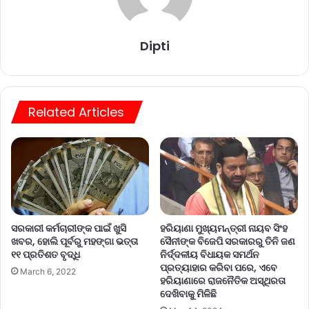
Dipti
Related Articles
ସରକାରୀ କର୍ମଚାରୀଙ୍କ ପାଇଁ ଖୁସି
ହରିୟାଣା ମୁଖ୍ୟମନ୍ତ୍ରୀ ନାୟବ ସିଂହ
ଖବର, ହୋଲି ପୂର୍ବରୁ ମହଙ୍ଗା ଭତ୍ତା
ସୈନୀଙ୍କ ବିଜେପି ସରକାରରୁ ତିନି ଜଣ
୧୧ ପ୍ରତିଶତ ବୃଦ୍ଧି
ନିର୍ଦ୍ଦଳୀୟ ବିଧାୟକ ସମର୍ଥନ
ପ୍ରତ୍ୟାହାର କରିବା ପରେ, ଏବେ
March 6, 2022
ହରିୟାଣାରେ ରାଜନୈତିକ ଅସ୍ଥିରତା
ଦେଖିବାକୁ ମିଳିଛି