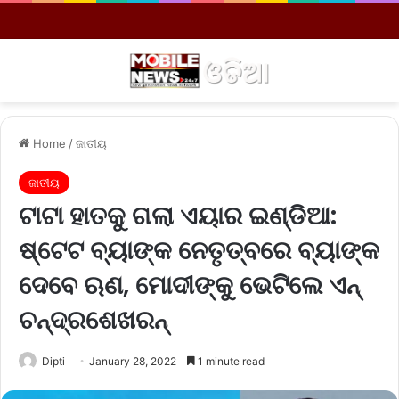
Menu
S
Home
/
ଜାତୀୟ
ଜାତୀୟ
ଟାଟା ହାତକୁ ଗଲା ଏୟାର ଇଣ୍ଡିଆ:
ଷ୍ଟେଟ ବ୍ୟାଙ୍କ ନେତୃତ୍ବରେ ବ୍ୟାଙ୍କ
ଦେବେ ଋଣ, ମୋଦୀଙ୍କୁ ଭେଟିଲେ ଏନ୍‌
ଚନ୍ଦ୍ରଶେଖରନ୍‌
Dipti
January 28, 2022
1 minute read