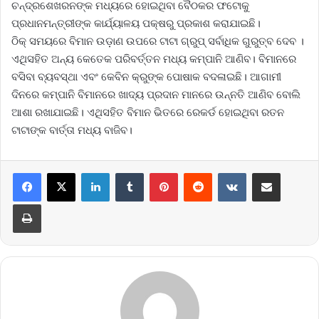
‌ଚନ୍ଦ୍ରଶେଖରନଙ୍କ ମଧ୍ୟରେ ହୋଇଥିବା ବୈଠକର ଫଟୋକୁ
ପ୍ରଧାନମନ୍ତ୍ରୀଙ୍କ କାର୍ଯ୍ୟାଳୟ ପକ୍ଷରୁ ପ୍ରକାଶ କରାଯାଇଛି।
ଠିକ୍ ସମୟରେ ବିମାନ ଉଡ଼ାଣ ଉପରେ ଟାଟା ଗ୍ରୁପ୍ ସର୍ବାଧିକ ଗୁରୁତ୍ବ ଦେବ ।
ଏଥିସହିତ ଅନ୍ୟ‌ କେତେକ ପରିବର୍ତ୍ତନ ମଧ୍ୟ କମ୍ପାନି ଆଣିବ। ବିମାନରେ
ବସିବା ବ୍ୟବସ୍ଥା ଏବଂ କେବିନ କ୍ରୁଙ୍କ ପୋଷାକ ବଦଳାଇଛି। ଆଗାମୀ
ଦିନରେ କମ୍ପାନି ବିମାନରେ ଖାଦ୍ୟ ପ୍ରଦାନ ମାନରେ ଉନ୍ନତି ଆଣିବ ବୋଲି
ଆଶା ରଖାଯାଇଛି। ଏଥିସହିତ ବିମାନ ଭିତରେ ରେକର୍ଡ ହୋଇଥିବା ରତନ
ଟାଟାଙ୍କ ବାର୍ତ୍ତା ମଧ୍ୟ ବାଜିବ।
LinkedIn
Tumblr
Pinterest
Reddit
VKontakte
Share via Email
Print