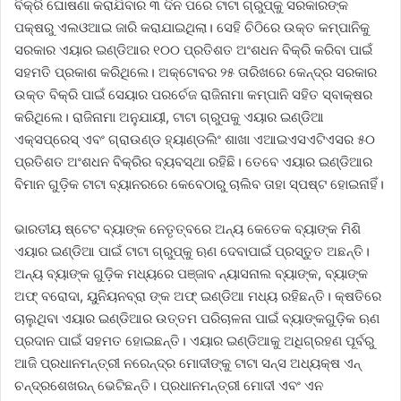
ବିକ୍ରି ଘୋଷଣା କରାଯିବାର ୩ ଦିନ ପରେ ଟାଟା ଗ୍ରୁପ୍‌କୁ ସରକାରଙ୍କ
ପକ୍ଷରୁ ଏଲଓଆଇ ଜାରି କରାଯାଇଥିଲା। ସେହି ଚିଠିରେ ଉକ୍ତ କମ୍ପାନିକୁ
ସରକାର ଏୟାର ଇଣ୍ଡିଆର ୧୦୦ ପ୍ରତିଶତ ଅଂଶଧନ ବିକ୍ରି କରିବା ପାଇଁ
ସହମତି ପ୍ରକାଶ କରିଥିଲେ। ଅକ୍ଟୋବର ୨୫ ତାରିଖରେ କେନ୍ଦ୍ର ସରକାର
ଉକ୍ତ ବିକ୍ରି ପାଇଁ ସେୟାର ପ‌ରର୍ଚେଜ ରାଜିନାମା କମ୍ପାନି ସହିତ ସ୍ବାକ୍ଷର
କରିଥିଲେ। ରାଜିନାମା ଅନୁଯାୟୀ, ଟାଟା ଗ୍ରୁପକୁ ଏୟାର ଇଣ୍ଡିଆ
ଏକ୍ସପ୍ରେସ୍ ଏବଂ ଗ୍ରାଉଣ୍ଡ ହ୍ୟାଣ୍ଡଲିଂ ଶାଖା ଏଆଇଏସଏଟିଏସର ୫୦
ପ୍ରତିଶତ ଅଂଶଧନ ବିକ୍ରିର ବ୍ୟବସ୍ଥା ରହିଛି। ତେବେ ଏୟାର ଇଣ୍ଡିଆର
ବିମାନ ଗୁଡ଼ିକ ଟାଟା ବ୍ୟାନରରେ କେବେଠାରୁ ଚାଲିବ ତାହା ସ୍ପଷ୍ଟ ହୋଇନାହିଁ।
ଭାରତୀୟ ଷ୍ଟେଟ ବ୍ୟାଙ୍କ ନେତୃତ୍ବରେ ଅନ୍ୟ କେତେକ ବ୍ୟାଙ୍କ ମିଶି
ଏୟାର ଇଣ୍ଡିଆ ପାଇଁ ଟାଟା ଗ୍ରୁପ୍‌କୁ ଋଣ ଦେବାପାଇଁ ପ୍ରସ୍ତୁତ ଅଛନ୍ତି।
ଅନ୍ୟ ବ୍ୟାଙ୍କ ଗୁଡ଼ିକ ମଧ୍ୟରେ ପଞ୍ଜାବ ନ୍ୟାସନାଲ ବ୍ୟାଙ୍କ, ବ୍ୟାଙ୍କ
ଅଫ୍‌ ବରୋଦା, ୟୁନିୟନବ୍ରା ଙ୍କ ଅଫ୍ ଇଣ୍ଡିଆ ମଧ୍ୟ ରହିଛନ୍ତି। କ୍ଷତିରେ
ଚାଲୁଥିବା ଏୟାର ଇଣ୍ଡିଆର ଉତ୍ତମ ପରିଚାଳନା ପାଇଁ ବ୍ୟାଙ୍କଗୁଡ଼ିକ ଋଣ
ପ୍ରଦାନ ପାଇଁ ସହମତ ହୋଇଛନ୍ତି। ଏୟାର ଇଣ୍ଡିଆକୁ ଅଧିଗ୍ରହଣ ପୂର୍ବରୁ
ଆଜି ପ୍ରଧାନମନ୍ତ୍ରୀ ନରେନ୍ଦ୍ର ମୋଦୀଙ୍କୁ ଟାଟା ସନ୍ସ ଅଧ୍ୟକ୍ଷ ଏନ୍‌
ଚନ୍ଦ୍ରଶେଖରନ୍ ଭେଟିଛନ୍ତି। ପ୍ରଧାନମନ୍ତ୍ରୀ ମୋଦୀ ଏବଂ ଏନ