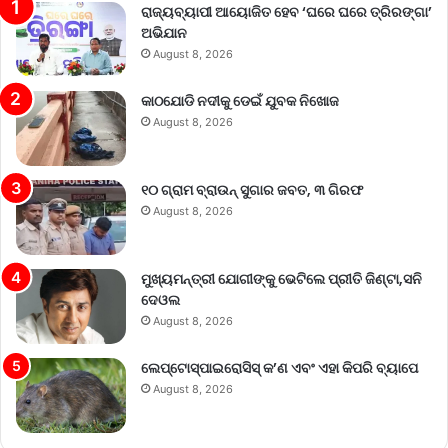
ରାଜ୍ୟବ୍ୟାପୀ ଆୟୋଜିତ ହେବ ‘ଘରେ ଘରେ ତ୍ରିରଙ୍ଗା’
ଅଭିଯାନ
August 8, 2026
କାଠଯୋଡି ନଦୀକୁ ଡେଇଁ ଯୁବକ ନିଖୋଜ
August 8, 2026
୧୦ ଗ୍ରାମ ବ୍ରାଉନ୍ ସୁଗାର ଜବତ, ୩ ଗିରଫ
August 8, 2026
ମୁଖ୍ୟମନ୍ତ୍ରୀ ଯୋଗୀଙ୍କୁ ଭେଟିଲେ ପ୍ରୀତି ଜିଣ୍ଟା,ସନି
ଦେଓଲ
August 8, 2026
ଲେପ୍ଟୋସ୍ପାଇରୋସିସ୍ କ’ଣ ଏବଂ ଏହା କିପରି ବ୍ୟାପେ
August 8, 2026