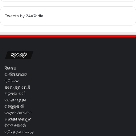
Tweets by 24x7odia
ଟ୍ରେଣ୍ଡିଂ
ସିନେମା
ପାର୍ଲିଆମେଣ୍ଟ
କ୍ରିକେଟ
ନରେନ୍ଦ୍ର ମୋଦି
ଅନୁଷ୍କା ଶର୍ମା
ଏଲୋନ ମୁଷ୍କ
ଶହରୁକ୍ଷ ଖାଁ
ଉଦ୍ଧବ ଥାକେରେ
କଙ୍ଗନା ରଣୟୁତଂ
ବିରାଟ କୋହଲି
ପ୍ରିୟଙ୍କା ଚୋପ୍ରା