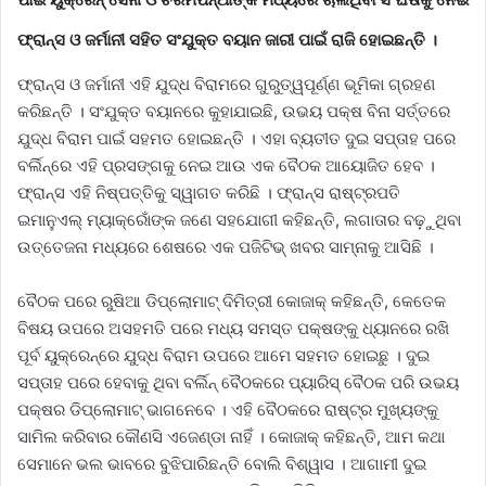
ଫ୍ରାନ୍ସ ଓ ଜର୍ମାନୀ ସହିତ ସଂଯୁକ୍ତ ବୟାନ ଜାରୀ ପାଇଁ ରାଜି ହୋଇଛନ୍ତି ।
ଫ୍ରାନ୍ସ ଓ ଜର୍ମାନୀ ଏହି ଯୁଦ୍ଧ ବିରାମରେ ଗୁରୁତ୍ୱପୂର୍ଣ୍ଣ ଭୂମିକା ଗ୍ରହଣ
କରିଛନ୍ତି । ସଂଯୁକ୍ତ ବୟାନରେ କୁହାଯାଇଛି, ଉଭୟ ପକ୍ଷ ବିନା ସର୍ତ୍ତରେ
ଯୁଦ୍ଧ ବିରାମ ପାଇଁ ସହମତ ହୋଇଛନ୍ତି । ଏହା ବ୍ୟତୀତ ଦୁଇ ସପ୍ତାହ ପରେ
ବର୍ଲିନ୍‌ରେ ଏହି ପ୍ରସଙ୍ଗକୁ ନେଇ ଆଉ ଏକ ବୈଠକ ଆୟୋଜିତ ହେବ ।
ଫ୍ରାନ୍ସ ଏହି ନିଷ୍ପତ୍ତିକୁ ସ୍ୱାଗତ କରିଛି । ଫ୍ରାନ୍ସ ରାଷ୍ଟ୍ରପତି
ଇମାନୁଏଲ୍ ମ୍ୟାକ୍ରୋଁଙ୍କ ଜଣେ ସହଯୋଗୀ କହିଛନ୍ତି, ଲଗାତାର ବଢ଼ୁଥିବା
ଉତ୍ତେଜନା ମଧ୍ୟରେ ଶେଷରେ ଏକ ପଜିଟିଭ୍ ଖବର ସାମ୍ନାକୁ ଆସିଛି ।
ବୈଠକ ପରେ ରୁଷିଆ ଡିପ୍ଲୋମାଟ୍ ଦିମିତ୍ରୀ କୋଜାକ୍ କହିଛନ୍ତି, କେତେକ
ବିଷୟ ଉପରେ ଅସହମତି ପରେ ମଧ୍ୟ ସମସ୍ତ ପକ୍ଷଙ୍କୁ ଧ୍ୟାନରେ ରଖି
ପୂର୍ବ ୟୁକ୍ରେନ୍‌ରେ ଯୁଦ୍ଧ ବିରାମ ଉପରେ ଆମେ ସହମତ ହୋଇଛୁ । ଦୁଇ
ସପ୍ତାହ ପରେ ହେବାକୁ ଥିବା ବର୍ଲିନ୍ ବୈଠକରେ ପ୍ୟାରିସ୍ ବୈଠକ ପରି ଉଭୟ
ପକ୍ଷର ଡିପ୍ଲୋମାଟ୍ ଭାଗନେବେ । ଏହି ବୈଠକରେ ରାଷ୍ଟ୍ର ମୁଖ୍ୟଙ୍କୁ
ସାମିଲ କରିବାର କୌଣସି ଏଜେଣ୍ଡା ନାହିଁ । କୋଜାକ୍ କହିଛନ୍ତି, ଆମ କଥା
ସେମାନେ ଭଲ ଭାବରେ ବୁଝିପାରିଛନ୍ତି ବୋଲି ବିଶ୍ୱାସ । ଆଗାମୀ ଦୁଇ