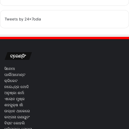
Tweets by 24x7odia
ଟ୍ରେଣ୍ଡିଂ
ସିନେମା
ପାର୍ଲିଆମେଣ୍ଟ
କ୍ରିକେଟ
ନରେନ୍ଦ୍ର ମୋଦି
ଅନୁଷ୍କା ଶର୍ମା
ଏଲୋନ ମୁଷ୍କ
ଶହରୁକ୍ଷ ଖାଁ
ଉଦ୍ଧବ ଥାକେରେ
କଙ୍ଗନା ରଣୟୁତଂ
ବିରାଟ କୋହଲି