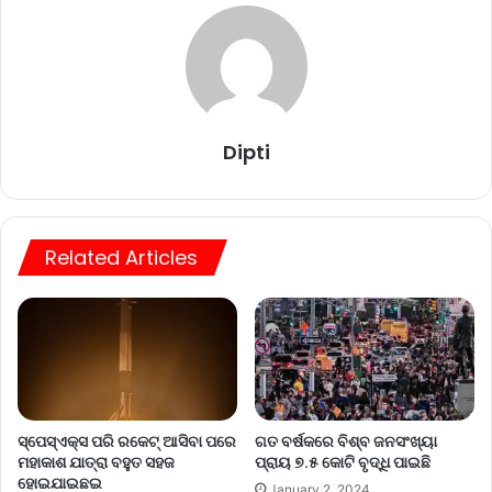
Dipti
Related Articles
ସ୍ପେସ୍‌ଏକ୍ସ ପରି ରକେଟ୍ ଆସିବା ପରେ
ଗତ ବର୍ଷକରେ ବିଶ୍ବ ଜନସଂଖ୍ୟା
ମହାକାଶ ଯାତ୍ରା ବହୁତ ସହଜ
ପ୍ରାୟ ୭.୫ କୋଟି ବୃଦ୍ଧି ପାଇଛି
ହୋଇଯାଇଛଇ
January 2, 2024