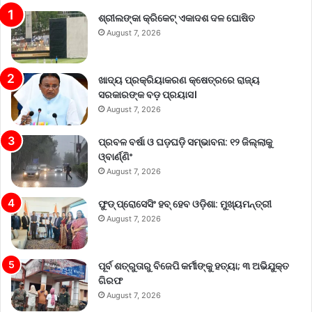
ଶ୍ରୀଲଙ୍କା କ୍ରିକେଟ୍‌ ଏକାଦଶ ଦଳ ଘୋଷିତ
August 7, 2026
ଖାଦ୍ୟ ପ୍ରକ୍ରିୟାକରଣ କ୍ଷେତ୍ରରେ ରାଜ୍ୟ
ସରକାରଙ୍କ ବଡ଼ ପ୍ରୟାସ।
August 7, 2026
ପ୍ରବଳ ବର୍ଷା ଓ ଘଡ଼ଘଡ଼ି ସମ୍ଭାବନା: ୧୨ ଜିଲ୍ଲାକୁ
ଓ୍ବାର୍ଣ୍ଣିଂ
August 7, 2026
ଫୁଡ୍ ପ୍ରୋସେସିଂ ହବ୍ ହେବ ଓଡ଼ିଶା: ମୁଖ୍ୟମନ୍ତ୍ରୀ
August 7, 2026
ପୂର୍ବ ଶତ୍ରୁତାରୁ ବିଜେପି କର୍ମୀଙ୍କୁ ହତ୍ୟା; ୩ ଅଭିଯୁକ୍ତ
ଗିରଫ
August 7, 2026