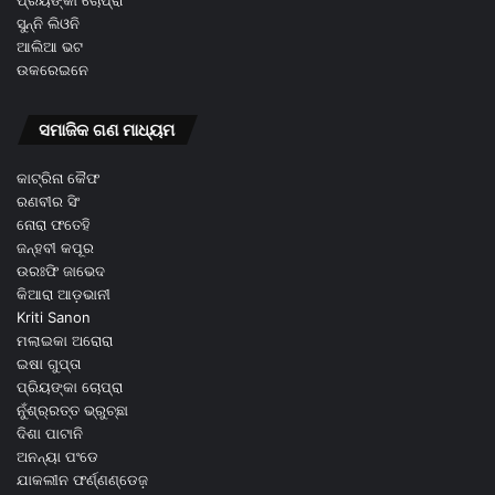
ପ୍ରିୟଙ୍କା ଚୋପ୍ରା
ସୁନ୍ନି ଲିଓନି
ଆଲିଆ ଭଟ
ଉକରେଇନେ
ସମାଜିକ ଗଣ ମାଧ୍ୟମ
କାଟ୍ରିନା କୈଫ
ରଣବୀର ସିଂ
ନୋରା ଫତେହି
ଜନ୍ହବୀ କପୂର
ଉରଃଫି ଜାଭେଦ
କିଆରା ଆଡ଼ଭାନୀ
Kriti Sanon
ମଲାଇକା ଅରୋରା
ଇଷା ଗୁପ୍ତା
ପ୍ରିୟଙ୍କା ଚୋପ୍ରା
ନୁଁଶ୍ର୍ରତ୍ତ ଭ୍ରୁଚ୍ଛା
ଦିଶା ପାଟାନି
ଅନନ୍ୟା ପଂଡେ
ଯାକଲୀନ ଫର୍ଣ୍ଣଣ୍ଡେଜ଼