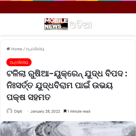
Menu
S
Home
/
ଅନ୍ତର୍ଜାତୀୟ
ଅନ୍ତର୍ଜାତୀୟ
ଟଳିଲା ରୁଷିଆ-ୟୁକ୍ରେନ୍ ଯୁଦ୍ଧ ବିପଦ :
ନିଃସର୍ତ୍ତ ଯୁଦ୍ଧବିରାମ ପାଇଁ ଉଭୟ
ପକ୍ଷ ସହମତ
Dipti
January 28, 2022
1 minute read