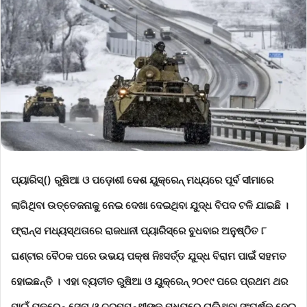
ପ୍ୟାରିସ୍‌() ରୁଷିଆ ଓ ପଡ଼ୋଶୀ ଦେଶ ୟୁକ୍ରେନ୍ ମଧ୍ୟରେ ପୂର୍ବ ସୀମାରେ
ଲାଗିଥିବା ଉତ୍ତେଜନାକୁ ନେଇ ଦେଖା ଦେଇଥିବା ଯୁଦ୍ଧ ବିପଦ ଟଳି ଯାଇଛି ।
ଫ୍ରାନ୍ସ ମଧ୍ୟସ୍ଥତାରେ ରାଜଧାନୀ ପ୍ୟାରିସ୍‌ରେ ବୁଧବାର ଅନୁଷ୍ଠିତ ୮
ଘଣ୍ଟାର ବୈଠକ ପରେ ଉଭୟ ପକ୍ଷ ନିଃସର୍ତ୍ତ ଯୁଦ୍ଧ ବିରାମ ପାଇଁ ସହମତ
ହୋଇଛନ୍ତି । ଏହା ବ୍ୟତୀତ ରୁଷିଆ ଓ ୟୁକ୍ରେନ୍ ୨୦୧୯ ପରେ ପ୍ରଥମ ଥର
ପାଇଁ ୟୁକ୍ରେନ୍ ସେନା ଓ ଚରମପନ୍ଥୀଙ୍କ ମଧ୍ୟରେ ଚାଲିଥିବା ସଂଘର୍ଷକୁ ନେଇ