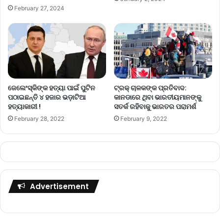
February 27, 2024
ଜେଲେଂସ୍କିଙ୍କ ହତ୍ୟା ପାଇଁ ପୁଟିନ
ଟ୍ରକ୍‌ ଚାଳକଙ୍କ ପ୍ରତିବାଦ:
ପଠାଇଛନ୍ତି ୪ ହଜାର ଭଡ଼ାଟିଆ
କାନଡାରେ ଥିବା ଭାରତୀୟମାନଙ୍କୁ
ହତ୍ୟାକାରୀ !
ସତର୍କ ରହିବାକୁ ଭାରତର ପରାମର୍ଶ
February 28, 2022
February 9, 2022
Advertisement