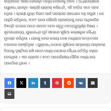
ସପ୍ତାହରେ ଏହାର ରେଜଲ୍ଟ ମଧ୍ୟ ଦେଖିବାକୁ ମିଳିବ । ଅନ୍ୟପକ୍ଷରେ
ୟୁ୍େରକନ୍ ରାଜଦୂତ ଏଣ୍ଡ୍ରି ୟର୍‌ମକ୍ କହିଛନ୍ତି, ଏହି ବାର୍ତ୍ତା ଏତେ ସହଜ
ନଥିଲା । ସ୍ଥାୟୀ ଯୁଦ୍ଧ ବିରାମ ପାଇଁ ପରସ୍ପର ସହଯୋଗ ବହୁ ଜରୁରୀ । ସେ
ଆହୁରି କହିଥିଲେ, ୨୦୧୯ ପରେ କୌଣସି ପ୍ରସଙ୍ଗକୁ ନେଇ ଆଧିକାରିକ
ବିଜ୍ଞପ୍ତି ଉପରେ ଆମେ ସହମତ ହେବା ସବୁଠୁ ମହତ୍ତ୍ୱପୂର୍ଣ୍ଣ ବିଷୟ ।
ସୂଚନାଯୋଗ୍ୟ, ୟୁକ୍ରେନ୍‌ର ପୂର୍ବ ସୀମାରେ ରୁଷିଆ ଲକ୍ଷାଧିକ ସୈନ୍ୟ
ମୁତୟନ କରିଥିଲା । ଯାହାକୁ ନେଇ ଉଭୟ ଦେଶ ମଧ୍ୟରେ ଉତ୍ତେଜନା
ଚରମରେ ପହଞ୍ଚିଥିଲା । ୟୁକ୍ରେନ୍ ଉପରେ ରୁଷିଆର ସମ୍ଭାବ୍ୟ ଆକ୍ରମଣ
ବିପଦକୁ ଦୃଷ୍ଟିରେ ରଖି ନାଟୋ ମଧ୍ୟ ସେଠାରେ ସୈନ୍ୟ ଗତିବିଧି ବଢ଼ାଇ
ଦେଇଥିଲା । ଏହା ବ୍ୟତୀତ ୮୫୦୦ ଆମେରିକୀୟ ସୈନିକ ମଧ୍ୟ ହାଇ
ଆଲର୍ଟରେ ଥିଲେ ।
LinkedIn
Tumblr
Pinterest
Reddit
VKontakte
Share via Email
Print