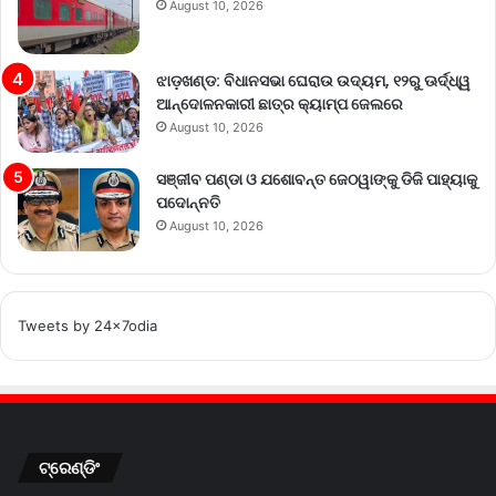
August 10, 2026
ଝାଡ଼ଖଣ୍ଡ: ବିଧାନସଭା ଘେରାଉ ଉଦ୍ୟମ, ୧୨ରୁ ଊର୍ଦ୍ଧ୍ୱ
ଆନ୍ଦୋଳନକାରୀ ଛାତ୍ର କ୍ୟାମ୍ପ ଜେଲରେ
August 10, 2026
ସଞ୍ଜୀବ ପଣ୍ଡା ଓ ଯଶୋବନ୍ତ ଜେଠୱାଙ୍କୁ ଡିଜି ପାହ୍ୟାକୁ
ପଦୋନ୍ନତି
August 10, 2026
Tweets by 24x7odia
ଟ୍ରେଣ୍ଡିଂ