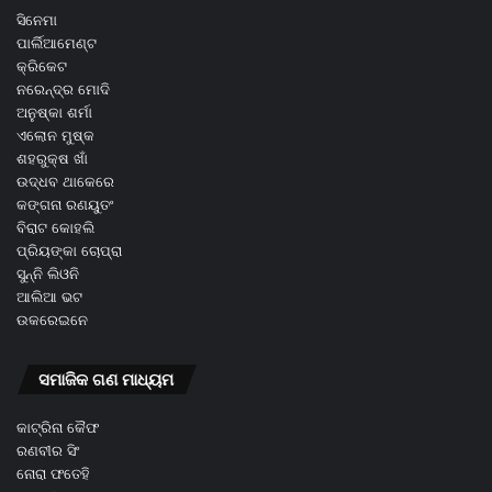
ସିନେମା
ପାର୍ଲିଆମେଣ୍ଟ
କ୍ରିକେଟ
ନରେନ୍ଦ୍ର ମୋଦି
ଅନୁଷ୍କା ଶର୍ମା
ଏଲୋନ ମୁଷ୍କ
ଶହରୁକ୍ଷ ଖାଁ
ଉଦ୍ଧବ ଥାକେରେ
କଙ୍ଗନା ରଣୟୁତଂ
ବିରାଟ କୋହଲି
ପ୍ରିୟଙ୍କା ଚୋପ୍ରା
ସୁନ୍ନି ଲିଓନି
ଆଲିଆ ଭଟ
ଉକରେଇନେ
ସମାଜିକ ଗଣ ମାଧ୍ୟମ
କାଟ୍ରିନା କୈଫ
ରଣବୀର ସିଂ
ନୋରା ଫତେହି