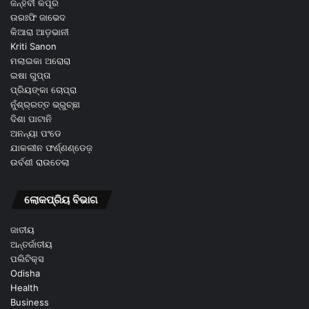
ଜନ୍ହବୀ କପୂର
ଉରଃଫି ଜାଭେଦ
କିଆରା ଆଡ଼ଭାନୀ
Kriti Sanon
ମଲାଇକା ଅରୋରା
ଇଷା ଗୁପ୍ତା
ପ୍ରିୟଙ୍କା ଚୋପ୍ରା
ନୁଁଶ୍ର୍ରତ୍ତ ଭ୍ରୁଚ୍ଛା
ଦିଶା ପାଟାନି
ଅନନ୍ୟା ପଂଡେ
ଯାକଲୀନ ଫର୍ଣ୍ଣଣ୍ଡେଜ଼
ଉର୍ବଶୀ ରାଉତେଲା
ଲୋକପ୍ରିୟ ବିଭାଗ
ଜାତୀୟ
ଅନ୍ତର୍ଜାତୀୟ
ପଲିଟିକ୍ସ
Odisha
Health
Business