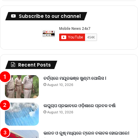
Subscribe to our channel
Recent Posts
ଚର୍ଚ୍ଚାରେ ମୟୂରଭଞ୍ଜ ଖୁଣ୍ଟା ପୋଲିସ ।
August 10, 2026
ଲଘୁଚାପ ପ୍ରଭାବରେ ଓଡ଼ିଶାରେ ପ୍ରବଳ ବର୍ଷା
August 10, 2026
ଭାରତ ଓ ରୁଷ୍ ମଧ୍ୟରେ ଟ୍ରେନ ଚଳାଚଳ ହୋଇପାରେ।