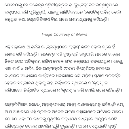
ସେବେଠାରୁ ସେ ରକେଟ୍‌ର ଦ୍ବିତୀୟସ୍ତର ବା ‘ବୁଷ୍ଟର୍‌’ ନିଜ ଇଚ୍ଛାନୁସାରେ
କକ୍ଷପଥ କରି ଘୂରିବୁଲୁଛି, ଯାହାକୁ ଗାଣିତିକମାନେ ‘କେଓଟିକ୍‌ ଅର୍ବିଟ୍‌’ ବୋଲି
କହୁଥିବା କଥା ଜ୍ୟୋତିର୍ବିଜ୍ଞାନୀ ବିଲ୍‌ ଗ୍ରେ ଗଣମାଧ୍ୟମକୁ କହିଛନ୍ତି।
Image Courtesy of iNews
ଏହି ମହାକାଶ ଆବର୍ଜନା ଚନ୍ଦ୍ରପୃଷ୍ଠରେ ‘କ୍ରାସ୍‌’ କରିବ ବୋଲି ଗ୍ରେ ହିଁ
ଗଣନା କରି କହିଛନ୍ତି। ରକେଟ୍‌ର ଏହି ବୁଷ୍ଟର୍‌ଟି ଜାନୁଆରି ମାସରେ ଚନ୍ଦ୍ର
ନିକଟ ଦେଇ ଅତିକ୍ରମ କରିବା ବେଳେ ତା’ର କକ୍ଷପଥ ବଦଳାଇଥିଲା। ତେଣୁ,
ଏହା ମାର୍ଚ ୪ ତାରିଖ ଦିନ ଘଣ୍ଟାପ୍ରତି ୯୦୦୦ କିଲୋମିଟର୍‌ ବେଗରେ
ଚନ୍ଦ୍ରର ‘ଅନ୍ଧକାର ପାର୍ଶ୍ବ’ରେ ଧକ୍କାଖାଇ ଖସି ପଡ଼ିବ। ସ୍ଥାନ ପରିବର୍ତ୍ତ
ହେବାର ସମ୍ଭାବନା ଥିବାରୁ ତାହା ନିର୍ଦ୍ଧାରିତ ସ୍ଥାନରେ ନ ‘କ୍ରାସ୍‌’ ନ
କରିପାରେ। ନିର୍ଦ୍ଧାରିତ ସ୍ଥାନରେ ନ ‘କ୍ରାସ୍‌’ ନ କରି ବୋଲି ଗ୍ରେ କହିଛନ୍ତି।
ଜ୍ୟୋତିର୍ବିଜ୍ଞାନୀ ‌ଜନାଥନ୍‌ ମ୍ୟାକ୍‌ଡୋଏଲ୍‌ ମଧ୍ୟ ଗଣମାଧ୍ୟମକୁ କହିଛନ୍ତି ଯେ,
ଆମ ଅଜ୍ଞାତରେ ଏହି ପ୍ରକାର ଅନେକ ଘଟଣା ମହାକାଶରେ ଘଟିଥାଇ ପାରେ।
୬୦,୭୦ ଏବଂ ୮୦ ଦଶକରୁ ପୃଥିବୀର କକ୍ଷପଥ ମଧ୍ୟରେ ଅନ୍ୟୂନ ୫୦ଟି
ପରିତ୍ୟକ୍ତ ରକେଟ୍‌ ଆବର୍ଜନା ଘୂରି ବୁଲୁଛନ୍ତି। ଆମେ ସେଥିପ୍ରତି ଦୃଷ୍ଟି