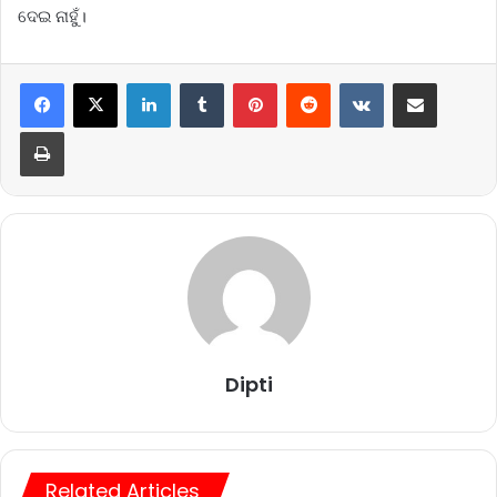
ଦେଇ ନାହୁଁ।
LinkedIn
Tumblr
Pinterest
Reddit
VKontakte
Share via Email
Print
Dipti
Related Articles