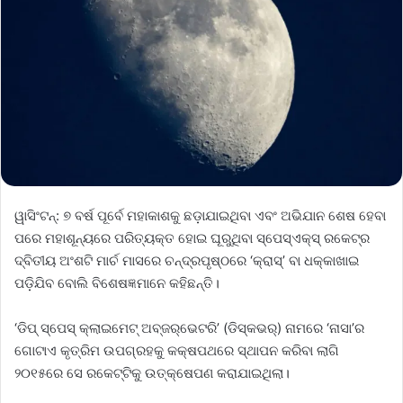
ୱାସିଂଟନ୍‌: ୭ ବର୍ଷ ପୂର୍ବେ ମହାକାଶକୁ ଛଡ଼ାଯାଇଥିବା ଏବଂ ଅଭିଯାନ ଶେଷ ହେବା
ପରେ ମହାଶୂନ୍ୟରେ ପରିତ୍ୟକ୍ତ ହୋଇ ଘୂରୁଥିବା ସ୍ପେସ୍‌ଏକ୍ସ୍‌ ରକେଟ୍‌ର
ଦ୍ବିତୀୟ ଅଂଶଟି ମାର୍ଚ ମାସରେ ଚନ୍ଦ୍ରପୃଷ୍ଠରେ ‘କ୍ରାସ୍‌’ ବା ଧକ୍କାଖାଇ
ପଡ଼ିଯିବ ବୋଲି ବିଶେଷଜ୍ଞମାନେ କହିଛନ୍ତି।
‘ଡିପ୍‌ ସ୍ପେସ୍‌ କ୍ଲାଇମେଟ୍‌ ଅବ୍‌ଜର୍‌ଭେଟରି’ (ଡିସ୍‌କଭର୍‌) ନାମରେ ‘ନାସା’ର
‌ଗୋଟାଏ କୃତ୍ରିମ ଉପଗ୍ରହକୁ କକ୍ଷପଥରେ ସ୍ଥାପନ କରିବା ଲାଗି
୨୦୧୫ରେ ସେ ରକେଟ୍‌ଟିକୁ ଉତ୍‌କ୍ଷେପଣ କରାଯାଇଥିଲା।