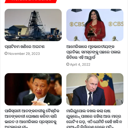
ପ୍ଲାଟିନମ ଖଣିରେ ଅଘଟଣ
ଆମେରିକାରେ ମୂଳଭାରତୀୟଙ୍କ
ପ୍ରତିଭା; ସମସ୍ତଙ୍କୁ ପଛରେ ପକାଇ
November 29, 2023
ଜିତିଲେ ଏହି ଆୱାର୍ଡ
April 4, 2022
ମାରିୟୁପୋଲ ଦଖଲ କଲା ଋଷ;
ପାକିସ୍ତାନୀ ଆତଙ୍କବାଦୀକୁ ବୈଶ୍ବିକ
ୟୁକ୍ରେନ୍ ପାଖରେ ରହିଲା ଆଉ ମାତ୍ର
ଆତଙ୍କବାଦୀ ଘୋଷଣା କରିବା ଲାଗି
ଗୋଟିଏ ଗଡ଼, ଏଠି ଯେମିତି କେହି ଖସି ନ
ଭାରତ ଓ ଆମେରିକାର ପ୍ରସ୍ତାବକୁ
ଯାଆନ୍ତି ନିର୍ଦ୍ଦେଶ ଦେଲେ ପୁଟିନ୍
ଅଟକାଇଲା ଚୀନ୍‌