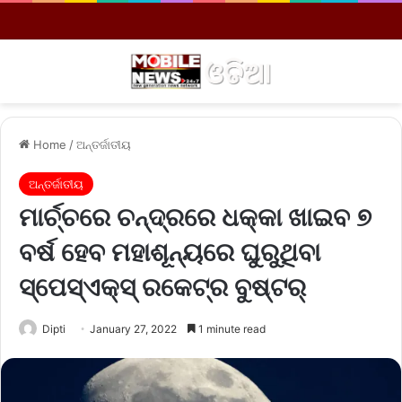
Menu
S
Home
/
ଅନ୍ତର୍ଜାତୀୟ
ଅନ୍ତର୍ଜାତୀୟ
ମାର୍ଚ୍ଚରେ ଚନ୍ଦ୍ରରେ ଧକ୍କା ଖାଇବ ୭
ବର୍ଷ ହେବ ମହାଶୂନ୍ୟରେ ଘୁରୁଥିବା
ସ୍ପେସ୍‌ଏକ୍ସ୍‌ ରକେଟ୍‌ର ବୁଷ୍ଟର୍
Dipti
January 27, 2022
1 minute read